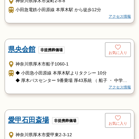
神奈川県厚木市栄町2-8-8
小田急電鉄小田原線 本厚木駅 から徒歩12分
アクセス情報
県央会館
非提携葬儀場
お気に入り
神奈川県厚木市船子1060-1
◆ 小田急小田原線 本厚木駅よりタクシー 10分
◆ 厚木バスセンター 9番乗場 厚43系統 （ 船子 ・ 中学校
アクセス情報
経由 ）
「森の里」行に乗車し、「農大入口」バス停で下車 徒歩2
分
愛甲石田斎場
非提携葬儀場
お気に入り
神奈川県厚木市愛甲東2-3-12