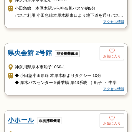
小田急線 本厚木駅から神奈川バスで約5分
バスご利用 小田急線本厚木駅東口より地下道を通りバスセ
アクセス情報
ンターへ
[４５番森の里行 /４３番森の里行 ]
又は駅南口より [１０９番東京農業大学行 ]
共に「恩名下」下車、徒歩０分。
県央会館 2号館
非提携葬儀場
お気に入り
神奈川県厚木市船子1060-1
◆ 小田急小田原線 本厚木駅よりタクシー 10分
◆ 厚木バスセンター 9番乗場 厚43系統 （ 船子 ・ 中学校
アクセス情報
経由 ）
「森の里」行に乗車し、「農大入口」バス停で下車 徒歩2
分
小ホール
非提携葬儀場
お気に入り