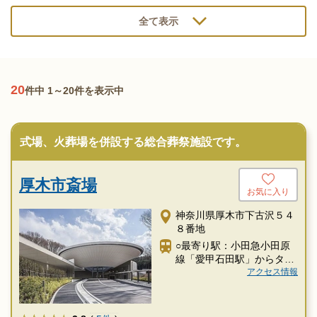
全て表示
20
件中 1～20件を表示中
式場、火葬場を併設する総合葬祭施設です。
厚木市斎場
お気に入り
神奈川県厚木市下古沢５４
８番地
○最寄り駅：小田急小田原
線「愛甲石田駅」からタク
シー約9分
アクセス情報