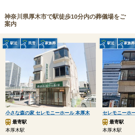
神奈川県厚木市で駅徒歩10分内の葬儀場をご
案内
駅近
民営
家族葬
駅近
家族葬
セレモニーホ
小さな森の家 セレモニーホール 本厚木
最寄駅
最寄駅
本厚木駅
本厚木駅