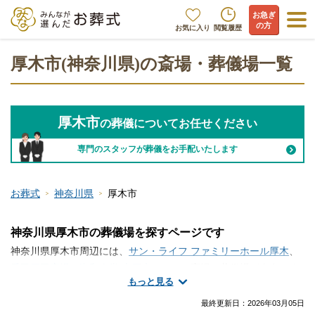
お急ぎ
の方
お気に入り
閲覧履歴
厚木市(神奈川県)の斎場・葬儀場一覧
厚木市
の葬儀についてお任せください
専門のスタッフが葬儀をお手配いたします
お葬式
神奈川県
厚木市
神奈川県厚木市の葬儀場を探すページです
神奈川県厚木市周辺には、
サン・ライフ ファミリーホール厚木
、
愛甲石田斎場
、
湘和会堂 本厚木
といった斎場・葬儀場が存在しま
もっと見る
す。厚木市には便利な総合斎場があります。家族葬などの葬儀を
行う式場と火葬場が隣接していますので、移動の負担が軽減され
最終更新日：
2026年03月05日