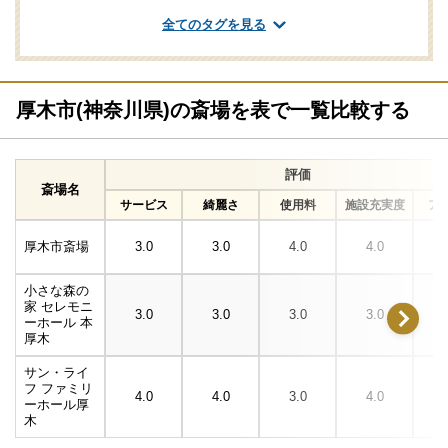
一日葬対応
式場あり
公営斎場・葬儀場
全てのタグを見る
厚木市(神奈川県)の斎場を表で一覧比較する
評価
斎場名
サービス
綺麗さ
使用料
施設充実度
ア
厚木市斎場
3.0
3.0
4.0
4.0
小さな森の
家 セレモニ
3.0
3.0
3.0
3.0
ーホール 本
厚木
サン・ライ
フ ファミリ
4.0
4.0
3.0
4.0
ーホール厚
木