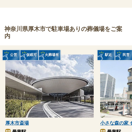
神奈川県厚木市で駐車場ありの葬儀場をご案
内
公営
仮眠可
火葬場有
駅近
民営
厚木市斎場
小さな森の家 
最寄駅
最寄駅