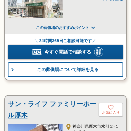
駅」より車で7分
〇車：小田原厚木道路「厚
木IC」上り出口より車で10
分
〇車：「海老名IC」上り・
この葬儀場のおすすめポイント
下り(内・外回り) 出口より
車で12分
24時間365日ご相談可能です
〇車：「海老名JCT」より
車で11分
今すぐ電話で相談する
この葬儀場について詳細を見る
サン・ライフ ファミリーホー
お気に入り
ル厚木
神奈川県厚木市水引２-１