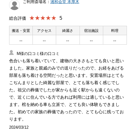
ご利用斎場名：
湘和会堂 本厚木
★★★★★
5
総合評価
搬送・安置
アクセス
綺麗さ
宿泊施設
料理
--
--
--
--
--
M様の口コミ様の口コミ
色合いも落ち着いていて、建物の大きさもとても良いと思い
ました。家族と親戚のみでの送りだったので、お経をあげる
部屋も落ち着ける空間だったと思います。安置場所はとても
こぢんまりとした綺麗な部屋で、とても落ち着く感じでし
た。祖父の葬儀でしたが家からも近く駅からも遠くないの
で、近くに住んでいる方であれば利用には適していると思い
ます。棺を納める車も立派で、とても良い体験もできまし
た。初めての家族の葬儀であったので、とても心に残ってお
ります。
2024/03/12