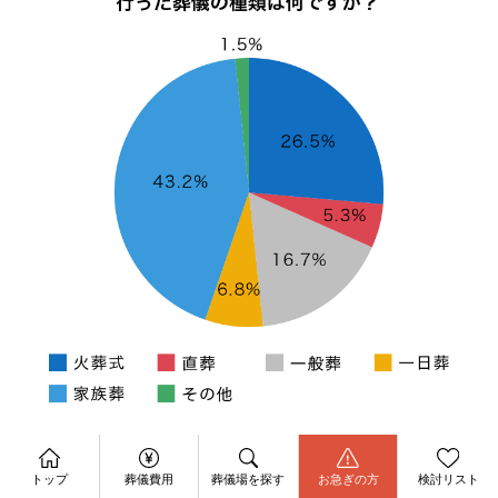
最も多い
次に多い
項目
資料請求
価格帯
価格帯
今すぐ電話相談
トップ
葬儀費用
葬儀場を探す
お急ぎの方
検討リスト
お問合せ