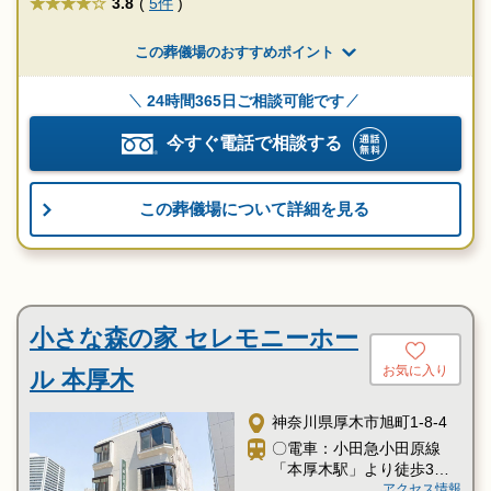
★★★★
3.8
(
5件
)
この葬儀場のおすすめポイント
24時間365日ご相談可能です
今すぐ電話で相談する
この葬儀場について詳細を見る
小さな森の家 セレモニーホー
お気に入り
ル 本厚木
神奈川県厚木市旭町1-8-4
〇電車：小田急小田原線
「本厚木駅」より徒歩3分
〇電車：JR相模線「厚木
アクセス情報