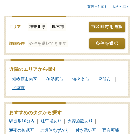
ます。その他、ご自宅や寺院の式場、セレモニーホールなどでお
葬儀社を探す
駅から探す
葬式を行い総合斎場の火葬場に向けて出棺する流れも多く見受け
られます。厚木市の近隣で家族葬などの葬儀をお考えなら「みん
なが選んだお葬式」で斎場やセレモニーホール、それぞれの機能
神奈川県
厚木市
市区町村を選択
エリア
や評価などをご覧いただき、申込みの流れなど、ご不明点があれ
ば、些細と思われることでも遠慮なくお電話でご相談ください。
条件を選択できます
条件を選択
詳細条件
葬儀と葬式、告別式の違いとは？葬儀の意味、費用相場や流れ
も解説
家族葬の基礎知識｜費用や流れ、メリットと注意点について
近隣のエリアから探す
相模原市南区
伊勢原市
海老名市
座間市
平塚市
おすすめのタグから探す
駅徒歩10分内
駐車場あり
火葬施設あり
通夜の仮眠可
ご遺体あずかり
付き添い可
面会可能