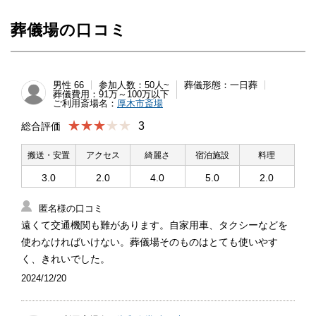
葬儀場の口コミ
男性 66
参加人数：50人~
葬儀形態：一日葬
葬儀費用：91万～100万以下
ご利用斎場名：
厚木市斎場
★★★
3
総合評価
搬送・安置
アクセス
綺麗さ
宿泊施設
料理
3.0
2.0
4.0
5.0
2.0
匿名様の口コミ
遠くて交通機関も難があります。自家用車、タクシーなどを
使わなければいけない。葬儀場そのものはとても使いやす
く、きれいでした。
2024/12/20