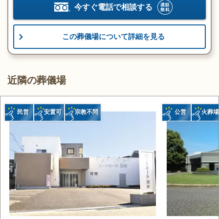
今すぐ電話で相談する
この葬儀場について詳細を見る
近隣の葬儀場
民営
安置可
宗教不問
公営
火葬場