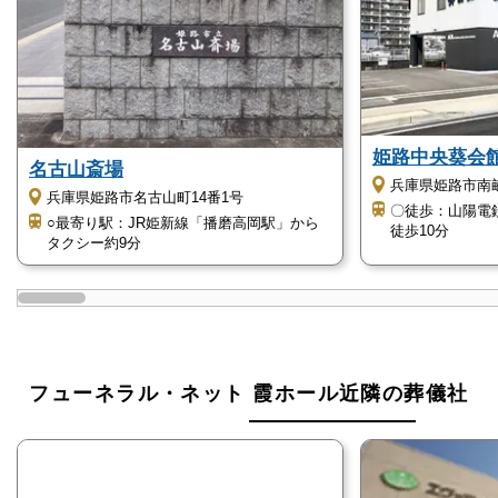
また、10台収容できる駐車場も完備しているので、ほ
とんどの場合、車でのご来場も安心して利用できま
す。
1日1組限定ですので、ゆっくりと故人とのお別
れができます
姫路中央葵会
名古山斎場
兵庫県姫路市南畝
兵庫県姫路市名古山町14番1号
フューネラル・ネット 霞ホールは、1日1組限定で利
〇徒歩：山陽電
○最寄り駅：JR姫新線「播磨高岡駅」から
用できるので、ゆっくりと故人とのお別れができま
徒歩10分
タクシー約9分
す。
家族葬を検討される方には「身内だけのプライベート
な空間で、ゆっくり故人との最後の時間を過ごした
い」「心静かに故人を見送りたい」との想いがありま
す。
フューネラル・ネット 霞ホール近隣の葬儀社
フューネラル・ネット 霞ホールは、1日1組限定で利
用できる家族葬専用ホールなので、大型斎場の中にあ