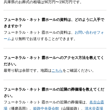
りいつでもご遺体を提携先の安置施設に搬送して、お
兵庫県のお葬式の相場は90万円〜190万円です。
預かりができます。
安置施設では、フューネラル・ネット 霞ホールが責
フューネラル・ネット 霞ホールの資料は、どのように入手で
任をもって火葬や葬儀の日まで管理されるので安心で
きますか？
す。
フューネラル・ネット 霞ホールの資料は、
お問い合わせフォ
ーム
より無料でお送りすることができます。
安置施設での面会などについては、お問合せくださ
い。
フューネラル・ネット 霞ホールへのアクセス方法を教えてく
※掲載情報は、葬儀事業者の公式サイトなど、一般公
ださい。
開されている情報を参照し編集したものです。変更
最寄り駅は余部です。地図は
こちら
をご確認ください。
等、修正が必要な際には、
こちら
からお知らせくださ
い。
フューネラル・ネット 霞ホールの近隣の葬儀場を教えてくだ
さい。
フューネラル・ネット 霞ホールの近隣の葬儀場は、
名古山斎
場
（播磨高岡）、
姫路中央葵会館
（山陽姫路）、
清水谷斎場