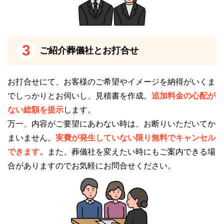
フューネラル・ネット 霞ホールはこのような方
におすすめ
フューネラル・ネット 霞ホールのおすすめのポイン
3
ご紹介葬儀社とお打合せ
トについてご紹介します。
姫路市内にお住まいの方
お打合せにて、お客様のご希望やイメージを納得がいくま
でしっかりとお伺いし、見積書を作成。
追加料金の心配が
フューネラル・ネット 霞ホールは、姫路市内・その
ない総額を提示
します。
近郊（太子町・たつの市・高砂市）にお住いの方にお
万一、内容がご要望にあわない時は、お断りいただいてか
すすめの斎場です。
まいません。
実費が発生していない限り無料でキャンセル
おすすめのポイントには以下のようなものがありま
できます。
また、葬儀社を変えたい時にもご案内できる場
す。
合がありますのでお気軽にお問合せください。
自社斎場の対象エリアが姫路市内・その近郊（太子
町・たつの市・高砂市）
最寄りの火葬場「名古山斎場」は姫路市民であれば
火葬料・待合室使用料が割安