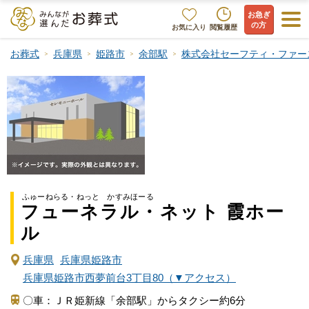
お急ぎ
の方
お気に入り
閲覧履歴
お葬式
兵庫県
姫路市
余部駅
株式会社セーフティ・ファー
ふゅーねらる・ねっと かすみほーる
フューネラル・ネット 霞ホー
ル
兵庫県
兵庫県姫路市
兵庫県姫路市西夢前台3丁目80（▼アクセス）
〇車：ＪＲ姫新線「余部駅」からタクシー約6分