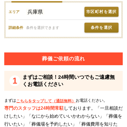
兵庫県
市区町村を選択
エリア
バリアフリーに対応しているので、どなたでも
安心です
条件を選択
詳細条件
条件を選択できます
フューネラル・ネット 霞ホールは、バリアフリー対
応しているので、どなたにも安心してご利用いただけ
る斎場です。
近年、バリアフリーに対する配慮の有無は、高齢者や
葬儀ご依頼の流れ
身体の不自由な方の参列も多い葬儀において、斎場選
びにおける大事なポイントの1つになっています。
まずはご相談！24時間いつでもご遠慮無
1
くお電話ください
フューネラル・ネット 霞ホールは、館内は各部屋と
も段差の無いバリアフリー仕様になっているので、車
まずは
お電話ください。
こちらをタップして（通話無料）
椅子での移動にも支障がありません。
専門のスタッフは24時間常駐
しております。「一旦相談だ
ホール全体が、小さなお子様連れの方も含めて、全世
けしたい」「なにから始めていいかわからない」「葬儀を
代にやさしい空間になっています。
行いたい」「葬儀場を予約したい」「葬儀費用を知りた