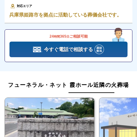
ご紹介します。
対応エリア
兵庫県姫路市を拠点に活動している葬儀会社です。
フューネラル・ネット 霞ホールは姫路市にある
民営斎場です
24
365
ご相談可能
時間
日
フューネラル・ネット 霞ホールは、フューネラル・
ネット（株式会社セーフティ・ファースト）が運営す
今すぐ電話で相談する
る兵庫県姫路市にある民営斎場です。
フューネラル・ネットは、姫路市を拠点に姫路市、姫
路市近郊を対象エリアとする地域密着型の葬儀社で
す。
フューネラル・ネット 霞ホール近隣の火葬場
フューネラル・ネットの特徴・強みは以下のようなも
のです。
姫路で最安値を実現
ご遺族に寄り添った葬儀