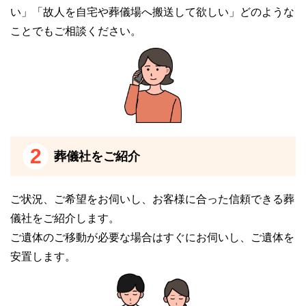
い」「故人を自宅や葬儀場へ搬送して欲しい」どのような
宗旨、宗派を問わず対応しています
ことでもご相談ください。
フューネラル・ネット 霞ホールは、宗旨・宗派にと
らわれることなく、無宗教の方も含めてどなたにもご
利用いただける斎場です。
フューネラル・ネット 霞ホールの無料の事前相談を
ご利用ください。
2
葬儀社をご紹介
事前相談の時に「故人をこのように見送りたい」と相
談いただければ、経験豊富な専門スタッフが対応しま
す。
ご状況、ご希望をお伺いし、お客様に合った信頼できる葬
故人やご遺族のご遺志に基づく葬儀のスタイルや、葬
儀社をご紹介します。
儀費用に関することも含めてご要望に柔軟に対応し、
ご遺体のご移動が必要な場合はすぐにお伺いし、ご遺体を
ご遺族に寄り添った葬儀を執り行います。
安置します。