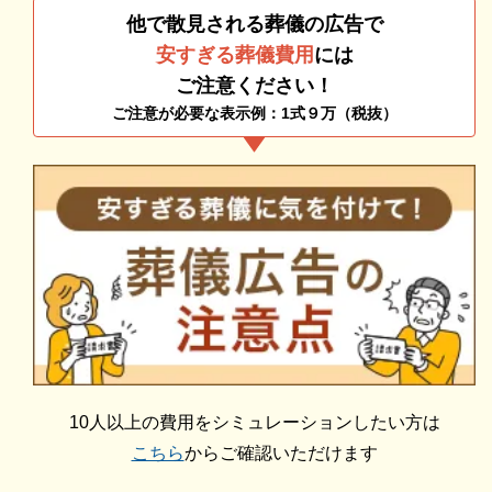
の少人数で、ゆっくり故人とのお別れをしたい」とお
他で散見される葬儀の広告で
考えの方に適したお葬式です。
安すぎる葬儀費用
には
ご注意ください！
斎場は、1日1組限定の貸切葬として利用できるため、
ご注意が必要な表示例：1式９万（税抜）
大型斎場の小ホールでの家族葬のように他家を気にす
ることなく、ゆっくりと故人との最後の時間を過ごせ
ます。
フューネラル・ネット 霞ホールの直葬・火葬式
フューネラル・ネット 霞ホールは「直葬・火葬式」
に対応しています。
直葬・火葬式は、通夜や告別式を執り行わない最もシ
ンプルな葬儀で、経済的に余裕のない方や身寄りのな
10人以上の費用をシミュレーションしたい方は
い方などにおすすめのお葬式です。
こちら
からご確認いただけます
フューネラル・ネット 霞ホールは、自宅でご遺体の