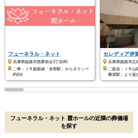
る小ホールでの家族葬のように、他家を気にする必要
がありません。
ご遺族様の意向に寄り添った葬儀を執り行えま
す
フューネラル・ネット 霞ホールの特徴・強みの1つに
フューネラル・ネット
セレディア伊
「ご遺族に寄り添った葬儀」を執り行えることがあり
兵庫県姫路市西夢前台3丁目80
兵庫県姫路市広畑
ます。
〇車：ＪＲ姫新線「余部駅」からタクシー
〇徒歩：ＪＲ山
約6分
勝原駅」より徒歩
フューネラル・ネット 霞ホールは、貸切葬で利用で
きる家族葬専用ホールなので、形式にとらわれない、
自由で柔軟な発想のお葬式で故人を見送れます。
また、葬儀費用に関しても、事前相談でご意向に寄り
フューネラル・ネット 霞ホールの近隣の葬儀場
添った提案をいたします。
を探す
無理なオプションを押し付けることがなく、シンプル
なプランの提示と明朗会計を心がけています。