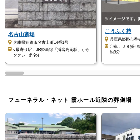
明朗会計
フューネラル・ネット 霞ホールは、フューネラル・
ネットの自社斎場で、家族葬専用ホールとして地域で
こうふく苑
利用されています。
名古山斎場
兵庫県姫路市香
兵庫県姫路市名古山町14番1号
〇車：ＪＲ播但
○最寄り駅：JR姫新線「播磨高岡駅」から
30名様までの家族葬専用ホールです
約3分
タクシー約9分
フューネラル・ネット 霞ホールは、30名まで収容可
能な式場を有する家族葬専用ホールです。
家族葬は、大型斎場の場合はホールなどを利用するこ
ともありますが、大きなホールで少人数のお葬式はど
こか寂しく感じるものです。
フューネラル・ネット 霞ホール近隣の葬儀場
フューネラル・ネット 霞ホールの式場規模は、家
族・親族・親しい友人などの少人数での一日葬や家族
葬の利用に丁度良い大きさです。