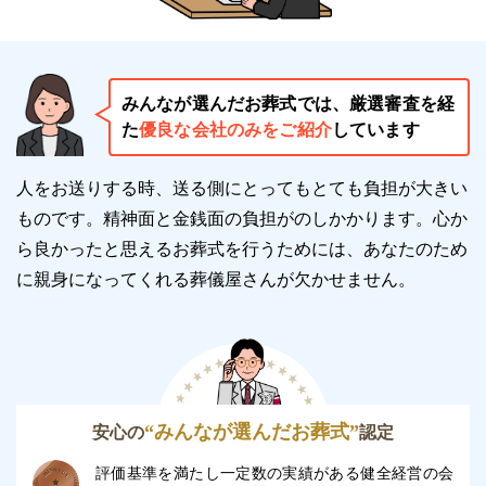
家族葬専用ホールで駐車場10台を完備しているの
で、近隣の方も車利用ができる
みんなが選んだお葬式では、厳選審査を経
なるべく費用を抑えた葬儀を執り行いたい方
た
優良な会社のみをご紹介
しています
フューネラル・ネット 霞ホールはなるべく費用を抑
人をお送りする時、送る側にとってもとても負担が大きい
えた葬儀を執り行いたい方におすすめです。
ものです。精神面と金銭面の負担がのしかかります。
心か
葬儀費用が幾らかかるのか、プランに含まれる項目は
ら良かったと思えるお葬式を行うためには、あなたのため
はっきりしているかなど、初めての方には不安なこと
に親身になってくれる葬儀屋さんが欠かせません。
ばかりです。
フューネラル・ネット 霞ホールは「直葬・火葬式プ
ラン」「個人・身内葬式プラン」「家族・親族葬式プ
ラン」の3つのシンプルなプランを提示しています。
“みんなが選んだお葬式”
また、葬儀費用は姫路で最も安い価格になっていま
安心の
認定
す。
評価基準を満たし一定数の実績がある健全経営の会