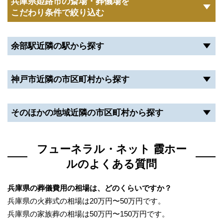
兵庫県姫路市の斎場・葬儀場を
こだわり条件で絞り込む
備の概要は以下のとおりです。
住所：兵庫県姫路市名古山町14-1
アクセス：フューネラル・ネット 霞ホールより車で
余部駅近隣の駅から探す
約16分、JR姫新線「播磨高岡駅」よりタクシー約5分
設備：火葬炉15基、待合室5室、他
神戸市近隣の市区町村から探す
フューネラル・ネット 霞ホールの安置施設につ
いて
そのほかの地域近隣の市区町村から探す
フューネラル・ネット 霞ホールには安置施設があり
ません。
フューネラル・ネット 霞ホー
亡くなられた後の安置については、24時間は火葬がで
ルのよくある質問
きないため、火葬や葬儀までの期間、自宅かどこかの
安置施設の利用を決める必要があります。
兵庫県の葬儀費用の相場は、どのくらいですか？
兵庫県の火葬式の相場は20万円〜50万円です。
自宅で安置ができない事情がある場合は、ご希望によ
兵庫県の家族葬の相場は50万円〜150万円です。