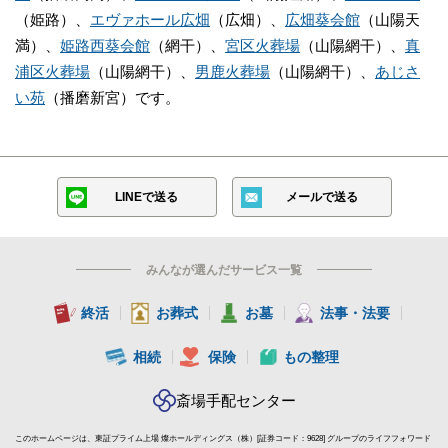
（姫路）、
エヴァホール広畑
（広畑）、
広畑葵会館
（山陽天
満）、
姫路西葵会館
（網干）、
宮区火葬場
（山陽網干）、
真
浦区火葬場
（山陽網干）、
男鹿火葬場
（山陽網干）、
あじさ
い苑
（播磨新宮）です。
LINEで送る
メールで送る
みんなが選んだサービス一覧
終活
お葬式
お墓
法事・法要
相続
保険
もの整理
斎場手配センター
このホームページは、東証プライム上場 燦ホールディングス（株）[証券コード：9628] グループのライフフォワード