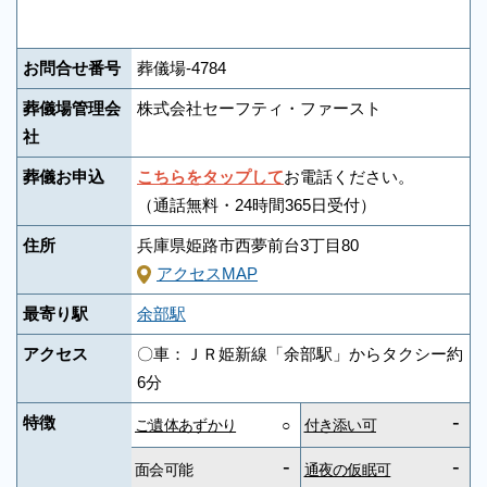
お問合せ番号
葬儀場-4784
葬儀場管理会
株式会社セーフティ・ファースト
社
葬儀お申込
こちらをタップして
お電話ください。
（通話無料・24時間365日受付）
住所
兵庫県姫路市西夢前台3丁目80
アクセスMAP
最寄り駅
余部駅
アクセス
〇車：ＪＲ姫新線「余部駅」からタクシー約
6分
-
特徴
ご遺体あずかり
○
付き添い可
-
-
面会可能
通夜の仮眠可