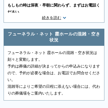
もしもの時は深夜・早朝に関わらず、まずはお電話く
葬祭ディレクター
-
近隣有料駐車場
-
ださい
続きを読む
ご状況・ご希望などをお伺いしながら段取りを進めま
音響、照明設備
-
相談スペース
-
す。病院などから故人を移動する車両（寝台車）の手
親族控室
-
宗教者控室
-
配、ご安置先（霊安室・安置室）などについても、ご
フューネラル・ネット 霞ホールの混雑・空き
参列者控室
-
シャワー
-
案内をいたします。
状況
浴室
-
貸布団
-
フューネラル・ネット 霞ホールの混雑・空き状況は
アメニティセット
-
冷蔵庫
-
刻々と変動します。
予約は葬儀の詳細が決まってからの申込みになります
テレビ
-
多目的トイレ
-
ので、予約が必要な場合は、お電話でお問合せくださ
バリアフリー意識
-
エントランス
-
い。
混雑等によりご希望の日程に添えない場合には、代わ
ロビー
-
エレベーター
-
葬儀のことなら何でもお任せください
りの葬儀場をご案内いたします。
エスカレーター
-
車椅子貸出し
-
ご希望にあわせて葬儀の段取りを進めます。火葬場、
霊柩車などの手配をはじめ、必要な葬具（祭壇、棺、