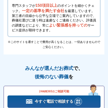
される場合はご相談ください
150項目以上
専門スタッフが
のポイントを細かくチェ
無料でご相談を承ります。
一定の基準を満たす会社
ック。
を厳選しています。
第三者の目線から公平な立場でご案内していますので、
電話番号「
0120-24-1234
」にお電話をお願いしま
葬儀社選びに迷う時は遠慮なくご連絡ください。
評価員
す。
よい緊張感を持っての
の調査などにより、常に
サー
24時間受付けていますので、早朝でも深夜でもかまい
ビス提供が期待できます。
ません。
※このサイトを通すことで費用が高くなることは、一切ありませんので
葬儀のことが何もわからなくても、お電話口でご状況
ご安心ください。
をお伺いしながら適切にアドバイスいたします。
フューネラル・ネット 霞ホールの駐車場につい
みんなが選んだお葬式
で、
て
後悔のない葬儀
を
フューネラル・ネット 霞ホールの駐車場の収容台数
は10台です。
24
365
ご相談可能
時間
日
フューネラル・ネット 霞ホールは家族葬専用ホール
のため、10台の駐車場でほとんどの場合対応ができま
今すぐ電話で相談する
す。