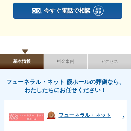
安置ができない場合は、ご希望によりご遺体を病院な
今すぐ電話で相談
どから直接提携先の安置施設へ搬送して、火葬までお
預かりができます。
ご遺体を安置施設でお預かりした後は、納棺し火葬の
日に合わせて出棺します。
出棺した後は、最寄りの火葬場でごく少人数の近親者
基本情報
料金事例
アクセス
のみでお別れし、火葬・収骨という流れになります。
フューネラル・ネット 霞ホールでは、直接斎場でお
別れする直葬と出棺前に会館でお別れする火葬式があ
フューネラル・ネット 霞ホールの葬儀なら、
ります。
わたしたちにお任せください！
フューネラル・ネット 霞ホールの詳細情報
フューネラル・ネット
フューネラル・ネット 霞ホールの詳細情報について