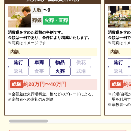
ます。
営業時間
24時間
人数
〜9
定休日
なし
葬儀
火葬・直葬
※2024/09/07時点
消費税を含めた総額の事例です。
消費税を含め
金額は一例であり、条件により増減いたします。
金額は一例で
※写真はイメージです
※写真はイメ
フューネラル・ネット 霞ホールの葬儀の種類
内訳
内訳
施行
車両
物品
供花
施行
フューネラル・ネット 霞ホールの葬儀の種類をご紹
返礼
食事
火葬
式場
返礼
追加料金の心配がない総額費用を提示します
介します。
人数・式場・火葬場などの各種条件やご要望、ご事情
約20万円〜40万円
約
総額
総額
にあわせて、お見積りを作成いたします。葬儀を施行
フューネラル・ネット 霞ホールの家族葬
※金額差は火葬場料金、棺などのグレードによる。
※式場(自宅
する前に総額費用をご確認いただき、それぞれの内訳
※宗教者への謝礼のみ別途
場を利用す
フューネラル・ネット 霞ホールは、家族葬専用ホー
をご説明します。その上で葬儀費用の総額にご納得い
※宗教者への
ルとして利用されており「家族葬」をお考えの方にピ
ただいてから施行いたしますのでご安心ください。
ッタリの斎場です。
家族葬は、家族・親族・親しい友人のみで「身内だけ