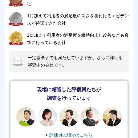
社
その他にも、以下のような特長があり、初めての方で
1に加えて利用者の満足度の高さを裏付けるエビデン
も安心して葬儀が執り行える斎場として利用されてい
スが確認できた会社
ます。
2に加えて利用者の満足度を維持向上し改善なども真
無駄なオプションを押し付けない
摯に行っている会社
プランはシンプルで明朗会計を心がけている
一定基準までを満たしていますが、さらに詳細を
ご遺族に寄り添った柔軟な対応で葬儀を執り行う
審査中の会社です。
フューネラル・ネット 霞ホールのご利用時の注
意点
現場に精通した評価員たちが
調査を行っています
フューネラル・ネット 霞ホールのご利用時の注意点
についてご紹介します。
フューネラル・ネット 霞ホールのご利用を検討
評価員の紹介はこちら