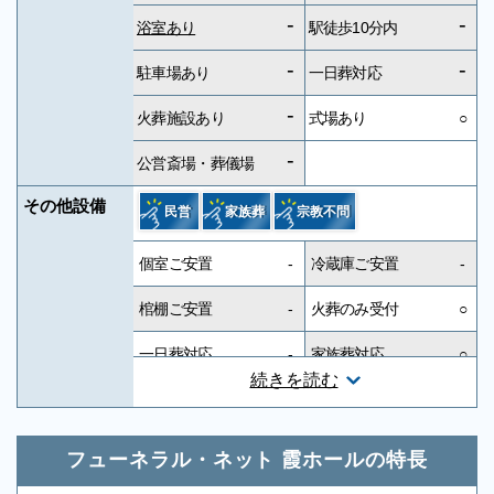
-
-
浴室あり
駅徒歩10分内
-
-
駐車場あり
一日葬対応
-
火葬施設あり
式場あり
○
-
公営斎場・葬儀場
その他設備
民営
家族葬
宗教不問
個室ご安置
-
冷蔵庫ご安置
-
棺棚ご安置
-
火葬のみ受付
○
一日葬対応
-
家族葬対応
○
続きを読む
一般葬対応
-
無宗教対応
○
神道対応
○
キリスト教対応
○
フューネラル・ネット 霞ホールの特長
友人葬対応
-
社葬対応
-