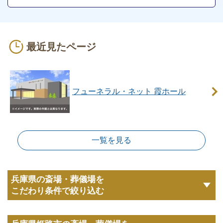
しかし、家族葬でも車でのご来場が多くなると混雑す
る場合もありますので、車は乗り合わせてのご利用が
最近見たページ
安心です。
フューネラル・ネット 霞ホールの火葬場につい
て
フューネラル・ネット 霞ホール
フューネラル・ネット 霞ホールには火葬の設備はあ
りません。
そのため、お葬式の後に近隣の火葬場（火葬施設）に
一覧を見る
霊柩車で出棺して、火葬場到着後に荼毘（火葬）にふ
す流れになります。
兵庫県の斎場・葬儀場を
こだわり条件で絞り込む
フューネラル・ネット 霞ホールの最寄りの火葬場は
「名古山斎場」になります。
名古山斎場は兵庫県姫路市にある公営斎場で、火葬設