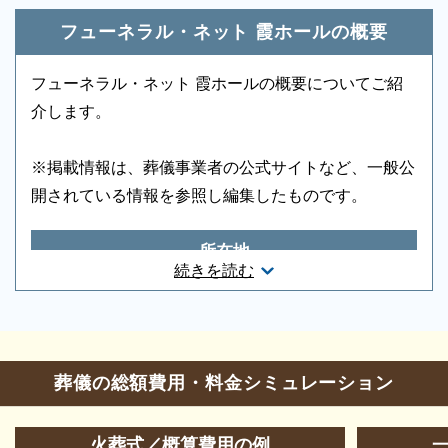
ドライアイス）などを、ご希望にあわせてご用意いた
フューネラル・ネット 霞ホールの概要
します。また、市区役所への死亡届なども代行できま
す。まずはお電話ください。
フューネラル・ネット 霞ホールの概要についてご紹
介します。
※掲載情報は、葬儀事業者の公式サイトなど、一般公
開されている情報を参照し編集したものです。
所在地
続きを読む
兵庫県姫路市西夢前台3-80
ご相談は無料で承ります
非日常的な葬儀のこと。初めての方はもちろん、経験
お問合せ・営業時間
のある方でもわからないことが多いものです。少しで
葬儀の総額費用・料金シミュレーション
も不安や心配事があれば、些細と思われることでも遠
葬儀の相談
0120-24-1234
慮なくご相談ください。相談によりイメージが浮かん
参列等のお問合せ
0120-931-858
で理解が進めば、必要・不要の判断もつきやすくなり
火葬式／概算費用の例