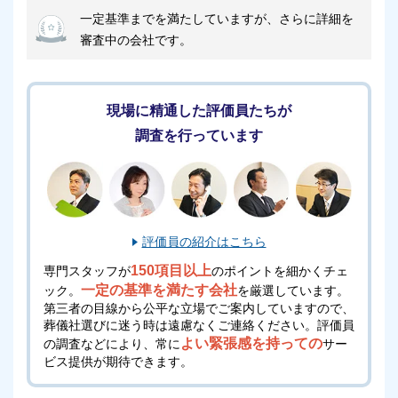
一定基準までを満たしていますが、さらに詳細を
審査中の会社です。
現場に精通した評価員たちが
調査を行っています
評価員の紹介はこちら
150項目以上
専門スタッフが
のポイントを細かくチェ
一定の基準を満たす会社
ック。
を厳選しています。
第三者の目線から公平な立場でご案内していますので、
葬儀社選びに迷う時は遠慮なくご連絡ください。
評価員
よい緊張感を持っての
の調査などにより、常に
サー
ビス提供が期待できます。