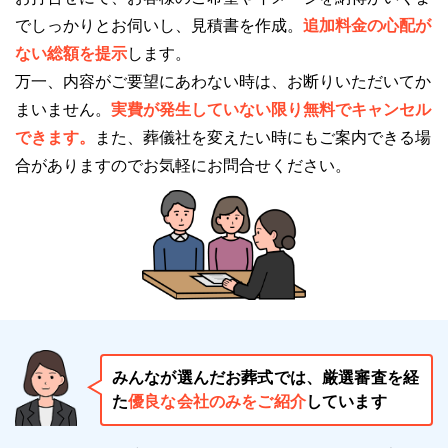
ご遺体を納棺してからの搬入となりますので、まずは
でしっかりとお伺いし、見積書を作成。
追加料金の心配が
ご相談ください。
ない総額を提示
します。
万一、内容がご要望にあわない時は、お断りいただいてか
※掲載情報は、葬儀事業者の公式サイトなど、一般公
まいません。
実費が発生していない限り無料でキャンセル
開されている情報を参照し編集したものです。
できます。
また、葬儀社を変えたい時にもご案内できる場
変更等、修正が必要な際には、
こちら
からお知らせく
合がありますのでお気軽にお問合せください。
ださい。
※斎場手配センターはこちら
桑名市斎場（おりづるの森）
みんなが選んだお葬式では、厳選審査を経
た
優良な会社のみをご紹介
しています