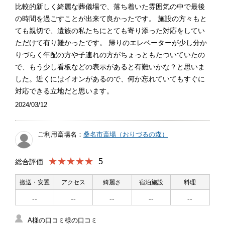
比較的新しく綺麗な葬儀場で、落ち着いた雰囲気の中で最後
の時間を過ごすことが出来て良かったです。 施設の方々もと
ても親切で、遺族の私たちにとても寄り添った対応をしてい
ただけて有り難かったです。 帰りのエレベーターが少し分か
りづらく年配の方や子連れの方がちょっともたついていたの
で、もう少し看板などの表示があると有難いかな？と思いま
した。近くにはイオンがあるので、何か忘れていてもすぐに
対応できる立地だと思います。
2024/03/12
ご利用斎場名：
桑名市斎場（おりづるの森）
★★★★★
5
総合評価
搬送・安置
アクセス
綺麗さ
宿泊施設
料理
--
--
--
--
--
A様の口コミ様の口コミ