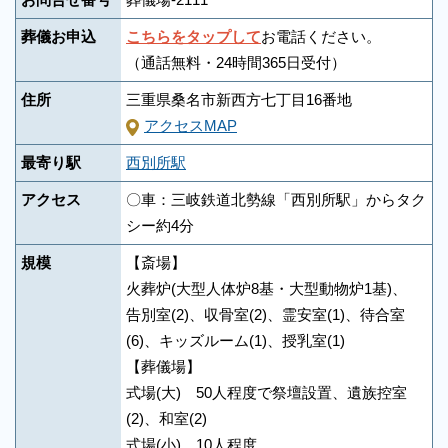
葬儀お申込
こちらをタップして
お電話ください。
（通話無料・24時間365日受付）
住所
三重県桑名市新西方七丁目16番地
アクセスMAP
最寄り駅
西別所駅
アクセス
〇車：三岐鉄道北勢線「西別所駅」からタク
シー約4分
規模
【斎場】
火葬炉(大型人体炉8基・大型動物炉1基)、
告別室(2)、収骨室(2)、霊安室(1)、待合室
(6)、キッズルーム(1)、授乳室(1)
【葬儀場】
式場(大) 50人程度で祭壇設置、遺族控室
(2)、和室(2)
式場(小) 10人程度