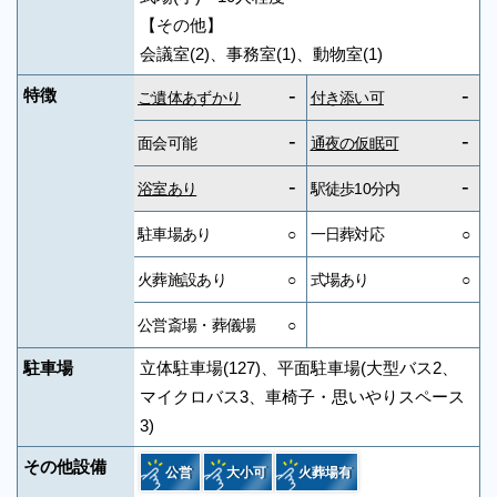
【その他】
会議室(2)、事務室(1)、動物室(1)
-
-
特徴
ご遺体あずかり
付き添い可
-
-
面会可能
通夜の仮眠可
-
-
浴室あり
駅徒歩10分内
駐車場あり
○
一日葬対応
○
火葬施設あり
○
式場あり
○
公営斎場・葬儀場
○
駐車場
立体駐車場(127)、平面駐車場(大型バス2、
マイクロバス3、車椅子・思いやりスペース
3)
その他設備
公営
大小可
火葬場有