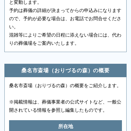
と変動します。
アメニティセット
-
冷蔵庫
-
予約は葬儀の詳細が決まってからの申込みになります
ので、予約が必要な場合は、お電話でお問合せくださ
テレビ
-
多目的トイレ
○
い。
バリアフリー意識
-
エントランス
○
混雑等によりご希望の日程に添えない場合には、代わ
りの葬儀場をご案内いたします。
ロビー
○
エレベーター
○
もしもの時は深夜・早朝に関わらず、まずはお電話く
エスカレーター
-
車椅子貸出し
-
ださい
・桑名市斎場（おりづるの森）では葬祭場
桑名市斎場（おりづるの森）の概要
ご状況・ご希望などをお伺いしながら段取りを進めま
（葬儀式場、待合室）を貸出しています。
す。病院などから故人を移動する車両（寝台車）の手
・葬儀専用施設のため葬儀事業者を通じてご
桑名市斎場（おりづるの森）の概要をご紹介します。
配、ご安置先（霊安室・安置室）などについても、ご
利用いただく施設です。
案内をいたします。
・故人の死亡時の住所または使用者の住所が
※掲載情報は、葬儀事業者の公式サイトなど、一般公
市内にある場合に市内料金を適用
開されている情報を参照し編集したものです。
・他市の方もご利用になれますが利用料金が
桑名市民と異なりますのでご留意ください。
所在地