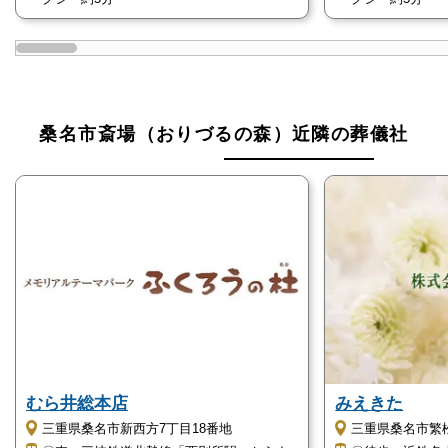
します。
桑名市在住の方
桑名市斎場（おりづるの森）は桑名市が運営する公営
桑名市斎場（おりづるの森）近隣の葬儀社
斎場ですので、桑名市民であれば通夜から告別式、火
葬までのお見送りの一通りを安価で執り行えます。
桑名市斎場（おりづるの森）には火葬場と式場が併設
されていますので、葬儀を一カ所で済ませたい方にも
おすすめです。
子供や高齢者を参列者と多く呼んでいる方
桑名市斎場（おりづるの森）はバリアフリー設計にな
むら井総本店
みえきた
っており、小さなお子さま連れや高齢の方にも優しい
三重県桑名市新西方7丁目18番地
三重県桑名市繁松
施設になっています。