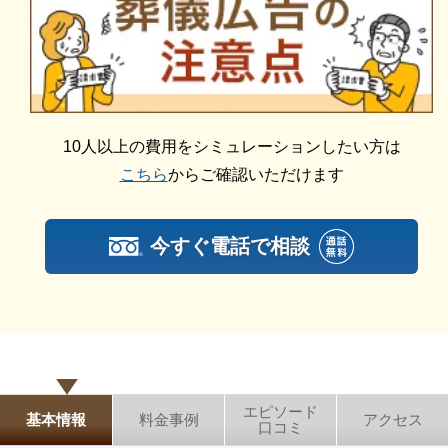
備していますので、一日葬を行うことができます。
にあわせて、お見積りを作成いたします。葬儀を施行
参列者が少人数の場合は無料で使える告別室を、50名
する前に総額費用をご確認いただき、それぞれの内訳
程度になる場合には式場を、規模に合わせてご利用い
をご説明します。その上で葬儀費用の総額にご納得い
ただけます。
ただいてから施行いたしますのでご安心ください。
10人以上の費用をシミュレーションしたい方は
桑名市斎場（おりづるの森）の家族葬
こちら
からご確認いただけます
家族葬は、遺族や生前故人と親しかった方のみの少人
数で執り行うお葬式です。
今すぐ電話で相談
桑名市斎場（おりづるの森）は少人数用の式場があり
ますので、親しい方々だけの家族葬にちょうどいい広
さで葬儀が可能です。
桑名市斎場（おりづるの森）の直葬・火葬式
桑名市斎場（おりづるの森）は直葬・火葬式にも対応
エピソード
基本情報
料金事例
アクセス
しています。
口コミ