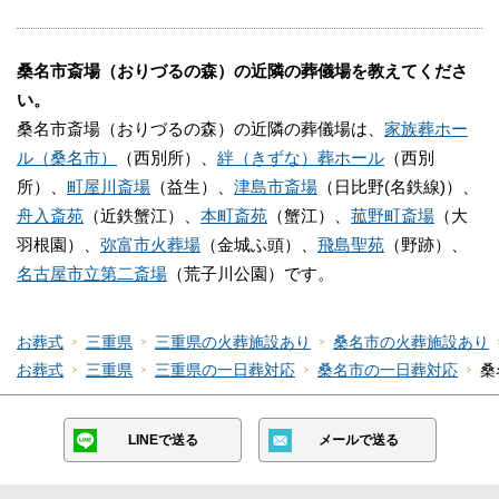
桑名市斎場（おりづるの森）の近隣の葬儀場を教えてくださ
い。
桑名市斎場（おりづるの森）の近隣の葬儀場は、
家族葬ホー
ル（桑名市）
（西別所）、
絆（きずな）葬ホール
（西別
所）、
町屋川斎場
（益生）、
津島市斎場
（日比野(名鉄線)）、
舟入斎苑
（近鉄蟹江）、
本町斎苑
（蟹江）、
菰野町斎場
（大
羽根園）、
弥富市火葬場
（金城ふ頭）、
飛島聖苑
（野跡）、
名古屋市立第二斎場
（荒子川公園）です。
お葬式
三重県
三重県の火葬施設あり
桑名市の火葬施設あり
お葬式
三重県
三重県の一日葬対応
桑名市の一日葬対応
桑
LINEで送る
メールで送る