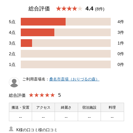
4.4
総合評価
★★★★
(8件)
5点
4件
4点
3件
3点
1件
2点
0件
1点
0件
ご利用斎場名：
桑名市斎場（おりづるの森）
★★★★★
5
総合評価
搬送・安置
アクセス
綺麗さ
宿泊施設
料理
--
--
--
--
--
K様の口コミ様の口コミ