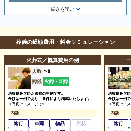
三重県桑名市新西方七丁目16番地
続きを読む
お問合せ・営業時間
葬儀のことなら何でもお任せください
葬儀の相談
0120-24-1234
ご希望にあわせて葬儀の段取りを進めます。火葬場、
葬儀の総額費用・料金シミュレーション
霊柩車などの手配をはじめ、必要な葬具（祭壇、棺、
参列等のお問合せ
0594-22-8008
ドライアイス）などを、ご希望にあわせてご用意いた
火葬式／概算費用の例
営業時間
8:30～17:15
します。また、市区役所への死亡届なども代行できま
人数
〜9
定休日
1月1日
す。まずはお電話ください。
葬儀
火葬・直葬
※2023/08/25時点
消費税を含めた総額の事例です。
消費税を含め
金額は一例であり、条件により増減いたします。
金額は一例で
※写真はイメージです
※写真はイメ
桑名市斎場（おりづるの森）の葬儀の種類
内訳
内訳
施行
車両
物品
供花
施行
桑名市斎場（おりづるの森）の葬儀の種類をご紹介し