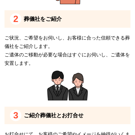
桑名市斎場（おりづるの森）の火葬場について
2
葬儀社をご紹介
桑名市斎場（おりづるの森）は、火葬炉8基と大型動
物炉1基を完備しています。
ご状況、ご希望をお伺いし、お客様に合った信頼できる葬
火葬の際の副葬品には、遺骨に影響を与えるものや爆
儀社をご紹介します。
発の恐れがあるものなどは入れられません。
ご遺体のご移動が必要な場合はすぐにお伺いし、ご遺体を
安置します。
また、故人がペースメーカーを装着されている場合は
職員までお申し出ください。
動物炉では捕獲した鹿や猪の火葬にも対応可能です。
桑名市斎場（おりづるの森）の安置施設につい
て
3
ご紹介葬儀社とお打合せ
桑名市斎場（おりづるの森）は霊安室を完備していま
すので、火葬待ちの間のご遺体の安置が可能です。
お打合せにて、お客様のご希望やイメージを納得がいくま