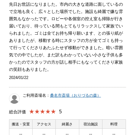
先日お世話になりました。市内の大きな道路に面しているの
で立地も良く、広々とした場所でした。施設も綺麗で嫌な雰
囲気もなかったです。ロビーや各個室の控え室も掃除が行き
届いており、待っている間もとてもリラックスして家族でい
られました。ゴミは全てお持ち帰り願います、との張り紙が
ありましたが、移動する時にスタッフの方が全てゴミも持っ
て行ってくださりあたふたせず移動ができました。暗い雰囲
気での中でしたが、まだ訳もわかっていない小さな子供も多
かったのでスタッフの方が話し相手にもなってくださり家族
の笑顔もありました。
2024/01/22
ご利用斎場名：
桑名市斎場（おりづるの森）
★★★★★
5
総合評価
搬送・安置
アクセス
綺麗さ
宿泊施設
料理
--
--
--
--
--