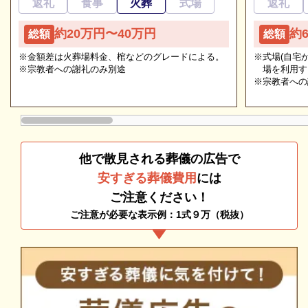
返礼
食事
火葬
式場
返礼
ます。
ご相談は無料で承ります
約20万円〜40万円
約
総額
総額
非日常的な葬儀のこと。初めての方はもちろん、経験
桑名市斎場（おりづるの森）の一般葬
のある方でもわからないことが多いものです。少しで
※金額差は火葬場料金、棺などのグレードによる。
※式場(自宅
※宗教者への謝礼のみ別途
場を利用す
も不安や心配事があれば、些細と思われることでも遠
一般葬は、通夜・告別式を経て火葬となる一般的な形
※宗教者への
慮なくご相談ください。相談によりイメージが浮かん
式の葬儀のことです。
で理解が進めば、必要・不要の判断もつきやすくなり
桑名市斎場（おりづるの森）には、50人程度収容でき
ます。
る式場を2室完備していますので、中規模までの一般
葬に対応可能です。
他で散見される葬儀の広告で
火葬場併設ですので、葬儀から火葬までが一カ所でス
安すぎる葬儀費用
には
ムーズに執り行えます。
ご注意ください！
ご注意が必要な表示例：1式９万（税抜）
桑名市斎場（おりづるの森）の一日葬
一日葬とは、通夜を行わず告別式と火葬を一日で執り
行うお葬式のことです。
追加料金の心配がない総額費用を提示します
桑名市斎場（おりづるの森）は告別室と葬儀式場を完
人数・式場・火葬場などの各種条件やご要望、ご事情