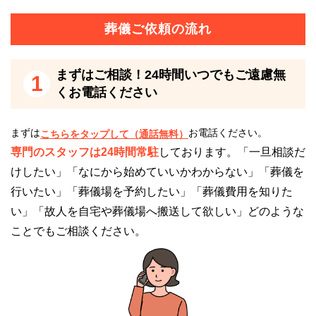
す。
葬儀ご依頼の流れ
24時間受付けていますので、早朝でも深夜でもかまい
ません。
まずはご相談！24時間いつでもご遠慮無
1
葬儀のことが何もわからなくても、お電話口でご状況
くお電話ください
をお伺いしながら適切にアドバイスいたします。
まずは
お電話ください。
こちらをタップして（通話無料）
桑名市斎場（おりづるの森）の駐車場について
専門のスタッフは24時間常駐
しております。「一旦相談だ
けしたい」「なにから始めていいかわからない」「葬儀を
桑名市斎場（おりづるの森）は、127台収容可能な立
行いたい」「葬儀場を予約したい」「葬儀費用を知りた
体駐車場と、大型バス2台、マイクロバス3台、車イ
い」「故人を自宅や葬儀場へ搬送して欲しい」どのような
ス・思いやりスペース3台分の平面駐車場を完備して
ことでもご相談ください。
います。
駐車スペースには余裕がありますが、日取りや時間帯
によっては満車のこともあり得ます。
できるだけ乗り合わせてのご来場をおすすめします。