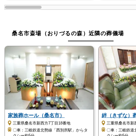
桑名市斎場（おりづるの森）にはキッズルームがあ
り、火葬待ちの間にお子さまを遊ばせることができま
す。
また授乳室も完備していますので、赤ちゃんをお連れ
桑名市斎場（おりづるの森）近隣の葬儀場
の方も安心してご利用いただけます。
バリアフリーに対応しています
桑名市斎場（おりづるの森）はバリアフリーに対応し
ており、館内の床には段差がなく、エレベーターや多
目的トイレなども完備していますので、高齢の方や車
椅子の方にも安心してご利用いただけます。
桑名市斎場（おりづるの森）はこのような方に
家族葬ホール（桑名市）
絆（きずな）
おすすめ
三重県桑名市新西方7丁目18番地
三重県桑名市新西
〇車：三岐鉄道北勢線「西別所駅」からタ
〇車：三岐鉄道
桑名市斎場（おりづるの森）がおすすめな方をご紹介
クシー約5分
クシー約5分