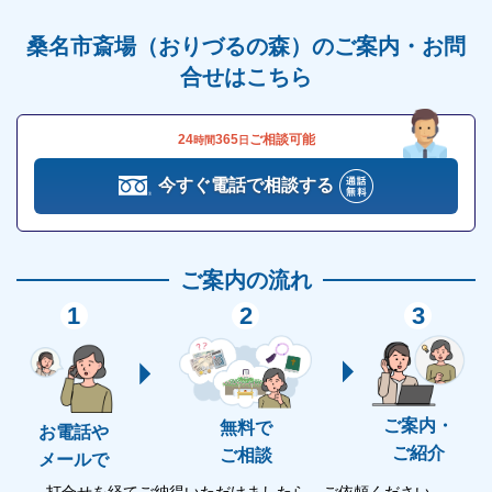
納棺済みのご遺体を搬入し、告別室にて最後のお別れ
の時を過ごした後、火葬となります。
桑名市斎場（おりづるの森）のご案内・お問
葬儀に式典は必要ない、できるだけ簡素に見送りたい
合せはこちら
方におすすめの形式です。
24
365
ご相談可能
時間
日
桑名市斎場（おりづるの森）の詳細情報
今すぐ電話で相談する
桑名市斎場（おりづるの森）の詳細情報をご紹介しま
す。
ご案内の流れ
1
2
3
宗派・宗教不問です
桑名市斎場（おりづるの森）は公営斎場ですので、宗
派・宗教を問わずご利用が可能です。
ご案内・
無料で
お電話や
無宗教葬や、式典を行わない直葬・火葬式にも対応し
ご紹介
ご相談
メールで
ています。
打合せを経てご納得いただけましたら、ご依頼ください。