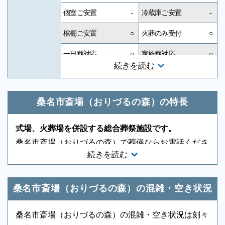
個室ご安置
-
冷蔵庫ご安置
-
棺棚ご安置
○
火葬のみ受付
○
一日葬対応
○
家族葬対応
○
続きを読む
一般葬対応
○
無宗教対応
○
神道対応
○
キリスト教対応
○
桑名市斎場（おりづるの森）の特長
友人葬対応
○
社葬対応
-
式場、火葬場を併設する総合葬祭施設です。
葬祭ディレクター
-
近隣有料駐車場
-
桑名市斎場（おりづるの森）で葬儀ならお電話くださ
続きを読む
い。桑名市斎場（おりづるの森）で通夜・葬儀・火葬
音響、照明設備
-
相談スペース
-
までを一か所で済ませることができます。少人数の家
親族控室
○
宗教者控室
○
族葬や一般的なお葬式が行われています。もしもの時
桑名市斎場（おりづるの森）の混雑・空き状況
参列者控室
○
シャワー
-
は、申込み順になりますので取り急ぎお電話くださ
い。迅速に手配いたします。
桑名市斎場（おりづるの森）の混雑・空き状況は刻々
浴室
-
貸布団
-