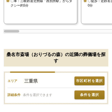
〇車：三岐鉄道北勢線「西別所駅」からタ
〇徒歩：近鉄名
クシー約5分
0分
エレベーターや多目的トイレの他、キッズルームや授
乳室を完備していますので、火葬待ちの間にお子さま
を遊ばせたり、他の人の目を気にせずに授乳やおむつ
替えが出来ます。
桑名市斎場（おりづるの森）のご利用時の注意
点
桑名市斎場（おりづるの森）の近隣の葬儀場を探
す
桑名市斎場（おりづるの森）をご利用の際に注意が必
要な点についてご説明します。
三重県
市区町村を選択
エリア
桑名市斎場（おりづるの森）のご利用を検討さ
れる場合はご相談ください
条件を選択
詳細条件
条件を選択できます
無料でご相談を承ります。
電話番号「
0120-24-1234
」にお電話をお願いしま