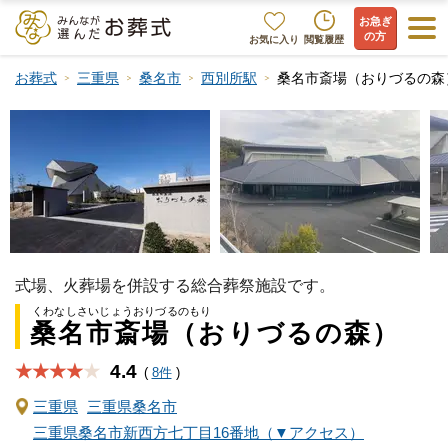
お急ぎ
の方
お気に入り
閲覧履歴
お葬式
三重県
桑名市
西別所駅
桑名市斎場（おりづるの森
式場、火葬場を併設する総合葬祭施設です。
くわなしさいじょうおりづるのもり
桑名市斎場（おりづるの森）
4.4
★★★★
(
8件
)
三重県
三重県桑名市
三重県桑名市新西方七丁目16番地（▼アクセス）