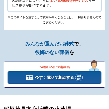
よい緊張感を持っての
の調査などにより、常に
サー
ビス提供が期待できます。
※このサイトを通すことで費用が高くなることは、一切ありませんので
ご安心ください。
みんなが選んだお葬式
で、
後悔のない葬儀
を
24
365
ご相談可能
時間
日
今すぐ電話で相談する