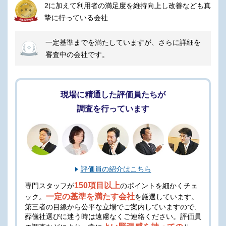
2に加えて利用者の満足度を維持向上し改善なども真
摯に行っている会社
一定基準までを満たしていますが、さらに詳細を
審査中の会社です。
現場に精通した評価員たちが
調査を行っています
評価員の紹介はこちら
150項目以上
専門スタッフが
のポイントを細かくチェ
一定の基準を満たす会社
ック。
を厳選しています。
第三者の目線から公平な立場でご案内していますので、
葬儀社選びに迷う時は遠慮なくご連絡ください。
評価員