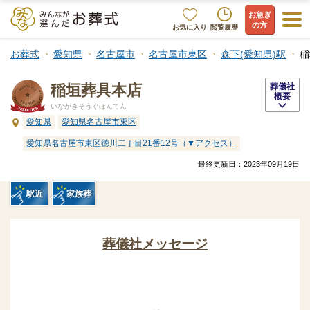
お急ぎ
の方
お気に入り
閲覧履歴
お葬式
愛知県
名古屋市
名古屋市東区
森下(愛知県)駅
稲
稲垣葬具本店
葬儀社
概要
いながきそうぐほんてん
愛知県
愛知県名古屋市東区
愛知県名古屋市東区徳川二丁目21番12号（▼アクセス）
最終更新日：
2023年09月19日
駅近
家族葬
葬儀社メッセージ