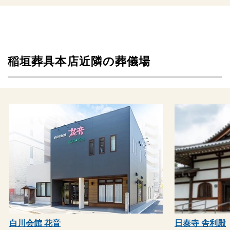
稲垣葬具本店近隣の葬儀場
白川会館 花音
日泰寺 舎利殿