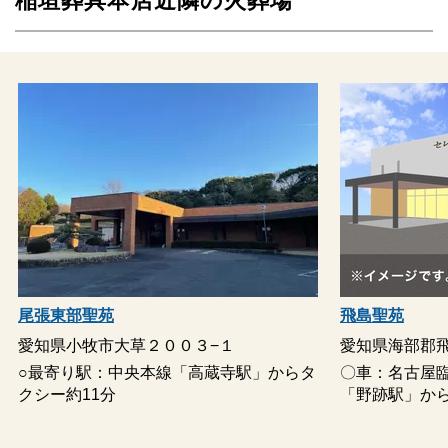
稲垣葬具本店近隣の火葬場
尾張東部聖苑
飛島聖苑
愛知県小牧市大草２００３−１
愛知県海部郡飛
○最寄り駅：中央本線「高蔵寺駅」からタ
〇車：名古屋
クシー約11分
「野跡駅」から