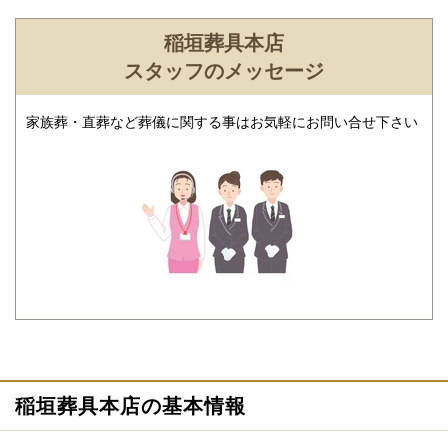
ご希望にあわせて葬儀の段取りを進行いたします。火葬場、式
場、霊柩車などの手配をはじめ、必要な葬具（祭壇、棺、ドライ
稲垣葬具本店
アイス）などを、ご希望にあわせてご用意いたします。また、市
スタッフのメッセージ
区役所への死亡届なども代行できます。まずはお電話ください。
家族葬・直葬など葬儀に関する事はお気軽にお問い合せ下さい
ご相談は無料で承ります
非日常的な葬儀のこと。初めての方はもちろん、経験のある方で
もわからないことが多いものです。少しでも不安や心配事があれ
ば、些細と思われることでも遠慮なくご相談ください。相談によ
稲垣葬具本店の基本情報
りイメージが浮かんで理解が進めば必要・不要の判断もつきやす
くなります。