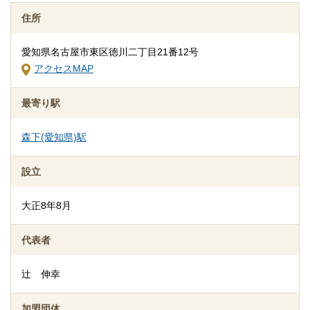
住所
愛知県名古屋市東区徳川二丁目21番12号
アクセスMAP
最寄り駅
森下(愛知県)駅
追加料金の心配がない総額費用を提示します
人数・式場・火葬場などの各種条件やご要望、ご事情にあわせ
設立
て、お見積りを作成いたします。葬儀を施行する前に総額費用を
ご確認いただき、それぞれの内訳をご説明します。その上で葬儀
大正8年8月
費用の総額にご納得いただいてから施行いたしますのでご安心く
ださい。
代表者
辻 伸幸
加盟団体