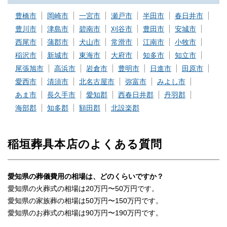
豊橋市
岡崎市
一宮市
瀬戸市
半田市
春日井市
豊川市
津島市
碧南市
刈谷市
豊田市
安城市
西尾市
蒲郡市
犬山市
常滑市
江南市
小牧市
稲沢市
新城市
東海市
大府市
知多市
知立市
尾張旭市
高浜市
岩倉市
豊明市
日進市
田原市
愛西市
清須市
北名古屋市
弥富市
みよし市
あま市
長久手市
愛知郡
西春日井郡
丹羽郡
海部郡
知多郡
額田郡
北設楽郡
稲垣葬具本店のよくある質問
愛知県の葬儀費用の相場は、どのくらいですか？
愛知県の火葬式の相場は20万円〜50万円です。
愛知県の家族葬の相場は50万円〜150万円です。
愛知県のお葬式の相場は90万円〜190万円です。