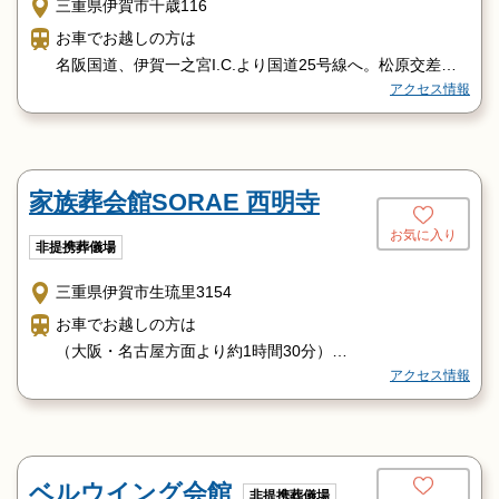
三重県伊賀市千歳116
お車でお越しの方は
名阪国道、伊賀一之宮I.C.より国道25号線へ。松原交差点
アクセス情報
を右折すぐ。
電車でお越しの方は
電車でお越しの方／（大阪・名古屋方面より）JR関西本
線 佐那具駅より徒歩約15分
家族葬会館SORAE 西明寺
お気に入り
非提携葬儀場
三重県伊賀市生琉里3154
お車でお越しの方は
（大阪・名古屋方面より約1時間30分）
アクセス情報
大阪方面より：西名阪名阪国道へ、友生I.C.より約3分
名古屋方面より：東名阪名阪国道へ、友生I.C.より約3分
電車でお越しの方は
近鉄大阪線 伊賀神戸駅より伊賀鉄道 上野市駅へ。JR関西
線 伊賀上野駅より伊賀道 上野市駅へ。
ベルウイング会館
非提携葬儀場