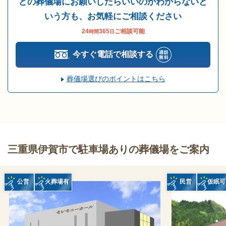
どの葬儀場にお願いしたらいいのかわからないと
いう方も、お気軽にご相談ください
24
365
ご相談可能
時間
日
今すぐ電話で相談する
葬儀場選びのポイントはこちら
三重県伊賀市で駐車場ありの葬儀場をご案内
公営
火葬場有
民営
仮眠可