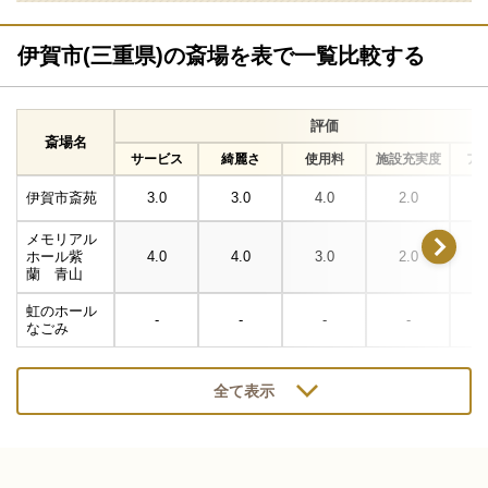
伊賀市(三重県)の斎場を表で一覧比較する
評価
斎場名
サービス
綺麗さ
使用料
施設充実度
ア
伊賀市斎苑
3.0
3.0
4.0
2.0
メモリアル
ホール紫
4.0
4.0
3.0
2.0
蘭 青山
虹のホール
-
-
-
-
なごみ
全て表示