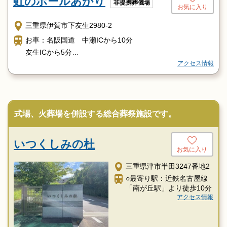
虹のホールあかり
非提携葬儀場
お気に入り
三重県伊賀市下友生2980-2
お車：名阪国道 中瀬ICから10分
友生ICから5分
アクセス情報
タクシー：伊賀鉄道上野市駅タクシー20分
式場、火葬場を併設する総合葬祭施設です。
いつくしみの杜
お気に入り
三重県津市半田3247番地2
○最寄り駅：近鉄名古屋線
「南が丘駅」より徒歩10分
アクセス情報