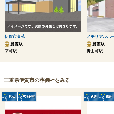
伊賀市斎苑
メモリアルホ
最寄駅
最寄駅
茅町駅
青山町駅
三重県伊賀市の葬儀社をみる
駅近
式場保有
親切
親身