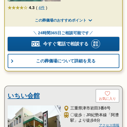
★★★★
4.3
(
4件
)
この葬儀場のおすすめポイント
24時間365日ご相談可能です
今すぐ電話で相談する
この葬儀場について詳細を見る
いちい会館
お気に入り
三重県津市岩田3番8号
〇徒歩：JR紀勢本線「阿漕
駅」より徒歩8分
アクセス情報