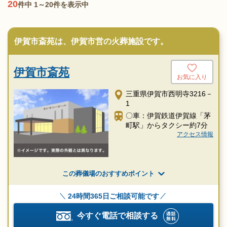
20
件中 1～20件を表示中
伊賀市斎苑は、伊賀市営の火葬施設です。
伊賀市斎苑
お気に入り
三重県伊賀市西明寺3216－
1
〇車：伊賀鉄道伊賀線「茅
町駅」からタクシー約7分
アクセス情報
この葬儀場のおすすめポイント
24時間365日ご相談可能です
今すぐ電話で相談する