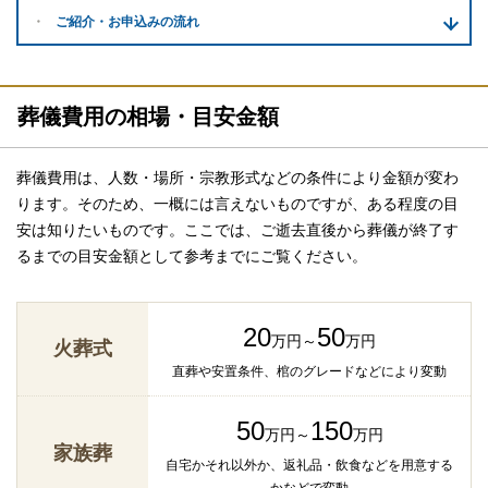
ご紹介・
お申込みの流れ
葬儀費用の相場・目安金額
葬儀費用は、人数・場所・宗教形式などの条件により金額が変わ
ります。そのため、一概には言えないものですが、ある程度の目
安は知りたいものです。ここでは、ご逝去直後から葬儀が終了す
るまでの目安金額として参考までにご覧ください。
20
50
万円～
万円
火葬式
直葬や安置条件、棺のグレードなどにより変動
50
150
万円～
万円
家族葬
自宅かそれ以外か、返礼品・飲食などを用意する
かなどで変動