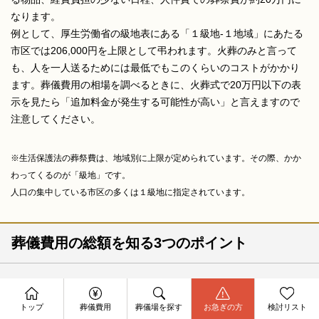
なります。
例として、厚生労働省の級地表にある「１級地-１地域」にあたる
市区では206,000円を上限として弔われます。火葬のみと言って
も、人を一人送るためには最低でもこのくらいのコストがかかり
ます。葬儀費用の相場を調べるときに、火葬式で20万円以下の表
示を見たら「追加料金が発生する可能性が高い」と言えますので
注意してください。
※生活保護法の葬祭費は、地域別に上限が定められています。その際、かか
わってくるのが「級地」です。
人口の集中している市区の多くは１級地に指定されています。
葬儀費用の総額を知る3つのポイント
葬儀費用の内訳
資料請求
今すぐ電話相談
トップ
葬儀費用
葬儀場を探す
お急ぎの方
検討リスト
お問合せ