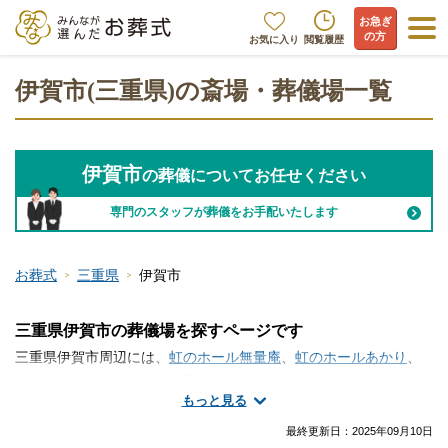
お急ぎ
の方
お気に入り
閲覧履歴
伊賀市(三重県)の斎場・葬儀場一覧
伊賀市
の葬儀についてお任せください
専門のスタッフが葬儀をお手配いたします
お葬式
三重県
伊賀市
三重県伊賀市の葬儀場を探すページです
三重県伊賀市周辺には、
虹のホール無量庵
、
虹のホールあかり
、
虹のホールなごみ
といった斎場・葬儀場が存在します。伊賀市で
もっと見る
斎場・葬儀場の情報をお探しですか？家族葬や一日葬・火葬式な
どの葬儀を行う場所は、ご自宅や寺院の式場、便利な総合斎場や
最終更新日：
2025年09月10日