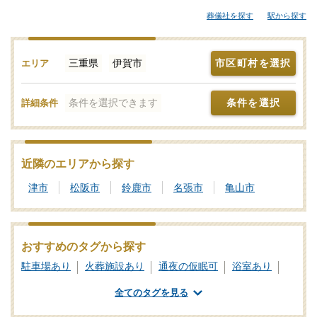
セレモニーホールなどが候補となります。「みんなが選んだお葬
葬儀社を探す
駅から探す
式」では、斎場やセレモニーホールを調査。それぞれの機能や評
価などをご覧いただき、申込みの流れなど、ご不明点があれば、
些細と思われることでも遠慮なくお電話でご相談ください。家族
三重県
伊賀市
市区町村を選択
エリア
葬や一日葬、火葬式をどこで行うのがよいか？その選び方や段取
りの仕方をはじめ、式場・火葬場の手配までを含めてサポートい
条件を選択できます
条件を選択
詳細条件
たします。伊賀市で利用者が多い式場・火葬場、参列者が集まり
やすい便利なセレモニーホールを検索！施設予約や空き日程の確
認・利用状況などのお問合せも承りますので、まずはご相談くだ
さい。写真を見ながら場所の雰囲気や価格相場を近隣の斎場・葬
近隣のエリアから探す
儀場とで比較したり、新設セレモニーホールなどの最新情報をチ
津市
松阪市
鈴鹿市
名張市
亀山市
ェックしたりなどの情報収集を行って伊賀市の最適な斎場・葬儀
場をご確認ください。
葬儀と葬式、告別式の違いとは？葬儀の意味、費用相場や流れ
おすすめのタグから探す
も解説
駐車場あり
火葬施設あり
通夜の仮眠可
浴室あり
家族葬の基礎知識｜費用や流れ、メリットと注意点について
式場あり
公営斎場・葬儀場
全てのタグを見る