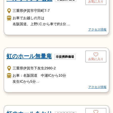
お気に入り
上野市駅よりタクシーで約10分。
路線バス（「汁付行」他）乗車約20分、「文化会館口」下
三重県伊賀市守田町7-7
車、徒歩5分
お車でお越しの方は
（路線バスは午前8時午後7時の間、1時間に12便）
名阪国道、上野I.C.から車で約1分
アクセス情報
電車でお越しの方は
上野市駅からタクシーで約10分
虹のホール無量庵
非提携葬儀場
お気に入り
三重県伊賀市下友生2980-2
お車：名阪国道 中瀬ICから10分
友生ICから5分
アクセス情報
タクシー：伊賀鉄道上野市駅タクシー20分