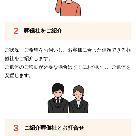
例えば12歳以上の場合、組合に所属する住民の方は1
体が5,000円ですが、組合に所属しない住民の方は1体
7万円になります。
2
葬儀社をご紹介
12歳未満の場合は、組合に所属する住民の方は1体3,0
00円ですが、組合に所属しない住民の方は1体4万2,0
ご状況、ご希望をお伺いし、お客様に合った信頼できる葬
00円です。
儀社をご紹介します。
ご遺体のご移動が必要な場合はすぐにお伺いし、ご遺体を
葬儀を一か所で済ませたい方
安置します。
尾張北部聖苑は火葬場と式場が同一敷地内に併設され
ています。
そのため、葬儀を一カ所で済ませたい方におすすめの
斎場です。
通常の斎場は、葬儀が終わったら、ご遺体を霊柩車な
3
ご紹介葬儀社とお打合せ
どで火葬設備のある斎場に搬送して、火葬を執り行う