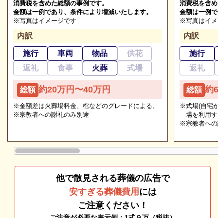
消費税を含めた総額の事例です。
消費税を含め
金額は一例であり、条件により増減いたします。
金額は一例で
※写真はイメージです
※写真はイメ
尾張北部聖苑の葬儀の種類
内訳
内訳
施行
車両
物品
供花
施行
尾張北部聖苑で行える葬儀の種類について解説しま
返礼
食事
火葬
式場
返礼
す。
ご相談は無料で承ります
約20万円〜40万円
約
総額
総額
非日常的な葬儀のこと。初めての方はもちろん、経験
尾張北部聖苑の一般葬
のある方でもわからないことが多いものです。少しで
※金額差は火葬場料金、棺などのグレードによる。
※式場(自宅
※宗教者への謝礼のみ別途
場を利用す
も不安や心配事があれば、些細と思われることでも遠
尾張北部聖苑では「一般葬」が
可能
です。
※宗教者への
慮なくご相談ください。相談によりイメージが浮かん
一般葬とは、たくさんの参列者を招いて、通夜式・告
で理解が進めば、必要・不要の判断もつきやすくなり
別式を執り行うプランです。
ます。
故人に仕事関係や近所の人など知人が多く、家族や親
他で散見される葬儀の広告で
戚以外も参列する人が多い場合、故人を見送るに相応
安すぎる葬儀費用
には
しい、従来の形式による立派な葬儀を執り行いたいと
ご注意ください！
いう人におすすめのプランです。
ご注意が必要な表示例：1式９万（税抜）