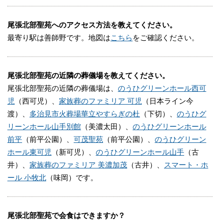
尾張北部聖苑へのアクセス方法を教えてください。
最寄り駅は善師野です。地図は
こちら
をご確認ください。
尾張北部聖苑の近隣の葬儀場を教えてください。
尾張北部聖苑の近隣の葬儀場は、
のうひグリーンホール西可
児
（西可児）、
家族葬のファミリア 可児
（日本ライン今
渡）、
多治見市火葬場華立やすらぎの杜
（下切）、
のうひグ
リーンホール山手別館
（美濃太田）、
のうひグリーンホール
前平
（前平公園）、
可茂聖苑
（前平公園）、
のうひグリーン
ホール東可児
（新可児）、
のうひグリーンホール山手
（古
井）、
家族葬のファミリア 美濃加茂
（古井）、
スマート・ホ
ール 小牧北
（味岡）です。
尾張北部聖苑で会食はできますか？