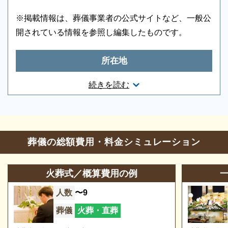
・休場日は、1月1日
案内をいたします。
・葬儀専用施設のため葬儀事業者を通じてご
※掲載情報は、葬儀事業者の公式サイトなど、一般公
利用いただく施設です。
開されている情報を参照し編集したものです。
・故人の死亡時の住所または使用者の住所が
管内にある場合に管内料金を適用
所在地
・管外住民の方もご利用になれますが利用料
金が管内住民と異なりますのでご留意くださ
愛知県犬山市大字善師野字奥雑木洞1番地1
続きを読む
い。
お問合せ・営業時間
葬儀のことなら何でもお任せください
葬儀の相談
0120-24-1234
ご希望にあわせて葬儀の段取りを進めます。火葬場、
葬儀の総額費用・料金シミュレーション
霊柩車などの手配をはじめ、必要な葬具（祭壇、棺、
参列等のお問合せ
0568-62-4144
ドライアイス）などを、ご希望にあわせてご用意いた
火葬式／概算費用の例
営業時間
8:30～17:00
します。また、市区役所への死亡届なども代行できま
人数
〜9
定休日
1月1日
す。まずはお電話ください。
葬儀
火葬・直葬
※2023/08/03時点