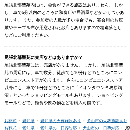
尾張北部聖苑内には、会食ができる施設はありません。 しか
し、車で5分以内のところに和食店や居酒屋などがいくつかあ
ります。 また、参加者の人数が多い場合でも、宴会用のお座
敷やテーブル席が用意されたお店もありますので精進落とし
などにご利用ください。
尾張北部聖苑に売店などはありますか？
尾張北部聖苑には、売店がありません。 しかし、尾張北部聖
苑の周辺には、車で数分、徒歩でも10分ほどのところにコン
ビニエンスストアがあります。 さらにコンビニエンスストア
以外にも、車で15分ほどのところに「イオンタウン各務原鵜
沼」といったショッピングモールもあります。 ショッピング
モールなどで、軽食や飲み物などを購入可能です。
お葬式
愛知県
愛知県の火葬施設あり
犬山市の火葬施設あり
お葬式
愛知県
愛知県の一日葬対応
犬山市の一日葬対応
尾