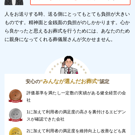
す。
人をお送りする時、送る側にとってもとても負担が大きい
24時間受付けていますので、早朝でも深夜でもかまい
ものです。精神面と金銭面の負担がのしかかります。
心か
ません。
ら良かったと思えるお葬式を行うためには、あなたのため
葬儀のことが何もわからなくても、お電話口でご状況
に親身になってくれる葬儀屋さんが欠かせません。
をお伺いしながら適切にアドバイスいたします。
尾張北部聖苑の駐車場について
尾張北部聖苑には、132台収容できる
大型駐車場があ
“みんなが選んだお葬式”
安心の
認定
り
、そのうち2台は身障者用で、25台は大型バス25台
分となっています。
評価基準を満たし一定数の実績がある健全経営の会
社
尾張北部聖苑は最寄駅の名鉄犬山線犬山駅から車で約
1に加えて利用者の満足度の高さを裏付けるエビデン
10分かかる距離にありますので、車でお越しいただく
スが確認できた会社
のが便利です。
2に加えて利用者の満足度を維持向上し改善なども真