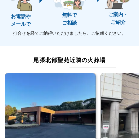
なお、直葬・火葬式とは、葬儀費用を抑えた最もシン
ご案内・
無料で
お電話や
プルな葬儀形態で、故人の安置後、通夜や告別式をせ
ご紹介
ご相談
メールで
ず、火葬場に行き火葬のみを執り行うプランです。
打合せを経てご納得いただけましたら、ご依頼ください。
同一敷地内に火葬場と式場が併設されているので、霊
柩車やタクシー、マイクロバス等で移動する必要があ
りませんので、移動のための稼働や交通費を節約でき
尾張北部聖苑近隣の火葬場
ます。
そのため、葬儀の費用をなるべく抑えてシンプルな葬
儀を執り行いたいという方におすすめの葬儀形態で
す。
尾張北部聖苑の詳細情報
尾張北部聖苑の詳細をご紹介します。