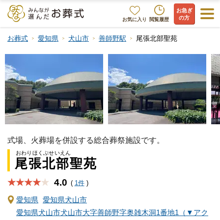
お急ぎ
の方
お気に入り
閲覧履歴
お葬式
愛知県
犬山市
善師野駅
尾張北部聖苑
式場、火葬場を併設する総合葬祭施設です。
おわりほくぶせいえん
尾張北部聖苑
4.0
★★★★
(
1件
)
愛知県
愛知県犬山市
愛知県犬山市犬山市大字善師野字奥雑木洞1番地1（▼アク