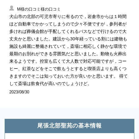
M様の口コミ様の口コミ
犬山市の北部の可児市寄りに有るので，岩倉市からは１時間
ほど自動車でかかってしまうので少々不便ですが，参列者が
多ければ葬儀会館が手配してくれるバスなどで行けるので大
丈夫かと思いました。建設から30年経っている割には建物も
施設も綺麗に整備されていて，斎場に相応しく静かな環境で
最期のお別れができる雰囲気だと思いました。動物も火葬出
来るようです。控室も広くて大人数で対応可能ですが，コー
ヒー、紅茶などをそこで飲もうとすると喫茶店よりも高くつ
きますのでそこは知っておいた方が良いかと思います。 得て
して斎場は飲食代が高いのでしょうけど。
2023/08/30
尾張北部聖苑の基本情報