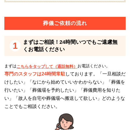
られ、とても公共の設備だとは思えないほどです。
葬儀ご依頼の流れ
尾張北部聖苑はこのような方におすすめ
尾張北部聖苑は以下のような方におすすめです。
まずはご相談！24時間いつでもご遠慮無
1
くお電話ください
犬山市在住の方
まずは
お電話ください。
こちらをタップして（通話無料）
尾張北部聖苑は、愛北広域事務組合が運営する
公営の
専門のスタッフは24時間常駐
しております。「一旦相談だ
火葬専門の斎場
です。
けしたい」「なにから始めていいかわからない」「葬儀を
そのため、組合に所属する市町の住民の方は火葬室を
行いたい」「葬儀場を予約したい」「葬儀費用を知りた
割引料金で利用できます。
い」「故人を自宅や葬儀場へ搬送して欲しい」どのような
ことでもご相談ください。
尾張北部聖苑の設備使用料は、組合に所属する住民は
割引料金が適用されますが、組合に所属しない住民に
は割引が適用されません。