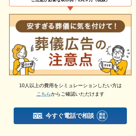
尾張北部聖苑の一日葬
尾張北部聖苑では「一日葬」が
可能
です。
追加料金の心配がない総額費用を提示します
一日葬とは、通夜式をせず、1日のみで告別式から火
人数・式場・火葬場などの各種条件やご要望、ご事情
葬までを執り行うプランです。
にあわせて、お見積りを作成いたします。葬儀を施行
する前に総額費用をご確認いただき、それぞれの内訳
通夜式にかかる費用が節約できますし、ご高齢の方や
をご説明します。その上で葬儀費用の総額にご納得い
遠方からの方などの負担も軽減できます。
ただいてから施行いたしますのでご安心ください。
火葬のみではさびしいので、もう少しゆっくりとお別
10人以上の費用をシミュレーションしたい方は
れがしたいという方や、費用も時間もおさえつつ式を
こちら
からご確認いただけます
したいといった方におすすめのプランです。
尾張北部聖苑の家族葬
今すぐ電話で相談
尾張北部聖苑では「家族葬」を
執り行えます
。
家族葬とは、少人数の家族やごく親しい友人のみで通