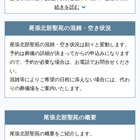
続きを読む
苑で通夜・葬儀・火葬までを一か所で済ませることが
音響、照明設備
-
相談スペース
-
できます。少人数の家族葬や一般的なお葬式が行われ
親族控室
○
宗教者控室
○
ています。もしもの時は、申込み順になりますので取
尾張北部聖苑の混雑・空き状況
参列者控室
○
シャワー
-
り急ぎお電話ください。迅速に手配いたします。
尾張北部聖苑の混雑・空き状況は刻々と変動します。
浴室
-
貸布団
-
予約は葬儀の詳細が決まってからの申込みになります
アメニティセット
-
冷蔵庫
-
ので、予約が必要な場合は、お電話でお問合せくださ
い。
テレビ
-
多目的トイレ
-
混雑等によりご希望の日程に添えない場合には、代わ
バリアフリー意識
-
エントランス
-
りの葬儀場をご案内いたします。
ロビー
○
エレベーター
-
もしもの時は深夜・早朝に関わらず、まずはお電話く
ださい
エスカレーター
-
車椅子貸出し
○
尾張北部聖苑の概要
ご状況・ご希望などをお伺いしながら段取りを進めま
・尾張北部聖苑では葬祭場（葬儀式場、待合
す。病院などから故人を移動する車両（寝台車）の手
室）を貸出しています。
尾張北部聖苑の概要をご紹介します。
配、ご安置先（霊安室・安置室）などについても、ご