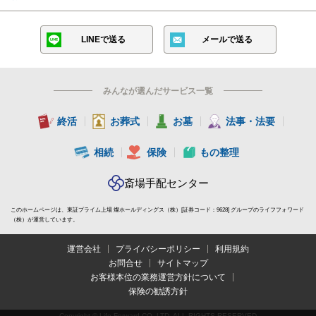
LINEで送る
メールで送る
みんなが選んだサービス一覧
終活
お葬式
お墓
法事・法要
相続
保険
もの整理
斎場手配センター
このホームページは、東証プライム上場 燦ホールディングス（株）[証券コード：9628] グループのライフフォワード
（株）が運営しています。
運営会社
プライバシーポリシー
利用規約
お問合せ
サイトマップ
お客様本位の業務運営方針について
保険の勧誘方針
Copyright © Life Forward CO.,LTD. ALL RIGHTS RESERVED