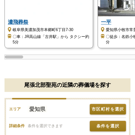
しかし、葬儀が重なる日などは、満車となる可能性も
濃飛葬祭
一平
あります。
岐阜県美濃加茂市本郷町6丁目7-30
愛知県小牧市常普
なるべく車にお乗り合わせいただくか、マイクロバス
〇車：JR高山線「古井駅」から タクシー約
〇徒歩：名鉄小
等でご来場いただくことをおすすめします。
5分
分
尾張北部聖苑は自然に囲まれた静かな斎場です
尾張北部聖苑は、敷地も広く周りは緑の豊かな自然に
囲まれた静かな斎場です。
尾張北部聖苑の近隣の葬儀場を探す
白い斎場の建物のデザインもおしゃれで、まわりの自
然に調和しています。
愛知県
市区町村を選択
エリア
駐車スペースも広いので、心地よい解放感がありま
す。
条件を選択
詳細条件
条件を選択できます
斎場内も管理が行き届いており、どこも清潔感が感じ