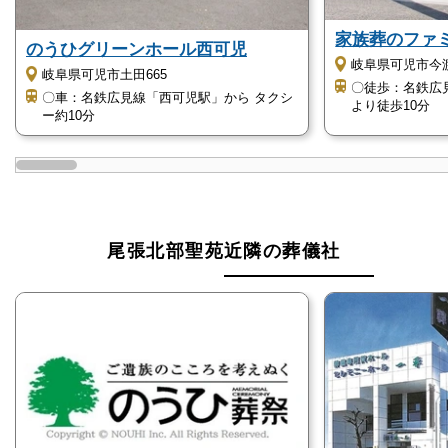
家族葬のファミ
斎場ロビーと控え室2室を使用した場合の料金と、式
のうひグリーンホール西可児
岐阜県可児市今渡
場と斎場ロビーのみを使用した場合の料金は異なるの
岐阜県可児市土田665
〇徒歩：名鉄広
でご注意願います。
〇車：名鉄広見線「西可児駅」から タクシ
より徒歩10分
ー約10分
また、組合に属する住民か組合以外の住民かによって
も料金は違ってきますので、こちらもご注意願いま
す。
なお、控え室は仏式の祭壇も設置できますし、15名程
度の家族葬の式場としても使用可能です。
尾張北部聖苑近隣の葬儀社
尾張北部聖苑は大型駐車場完備です
尾張北部聖苑は最寄り駅の「犬山駅」からは、車で約
10分ほどの距離にあります。
尾張北部聖苑には
大型駐車場が完備されています
の
で、車やタクシーなどでご来苑いただくことをおすす
めします。