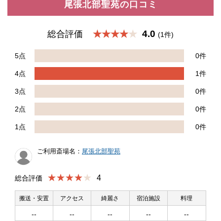
尾張北部聖苑の口コミ
4.0
総合評価
★★★★
(1件)
5点
0件
4点
1件
3点
0件
2点
0件
1点
0件
ご利用斎場名：
尾張北部聖苑
★★★★
4
総合評価
搬送・安置
アクセス
綺麗さ
宿泊施設
料理
--
--
--
--
--