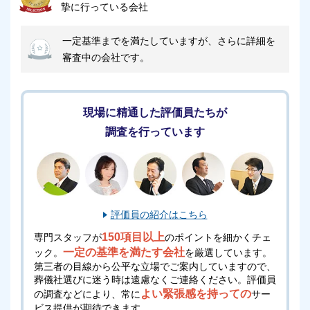
摯に行っている会社
しかし、日によっては駐車場が満車となる可能性もあ
りますので、できればお乗り合わせいただくか、マイ
一定基準までを満たしていますが、さらに詳細を
クロバスなどのご利用をお願いします。
審査中の会社です。
尾張北部聖苑の火葬場について
現場に精通した評価員たちが
尾張北部聖苑には火葬場があり、火葬炉は10基ありま
調査を行っています
す。
そのほかにも動物炉が1基と汚物炉が1基利用可能なの
が特徴です。
評価員の紹介はこちら
尾張北部聖苑には火葬炉が10基と比較的多数設置され
150項目以上
専門スタッフが
のポイントを細かくチェ
ているので、順番を待たされることもほとんどなく、
一定の基準を満たす会社
ック。
を厳選しています。
円滑に火葬を執り行えます。
第三者の目線から公平な立場でご案内していますので、
葬儀社選びに迷う時は遠慮なくご連絡ください。
評価員
よい緊張感を持っての
の調査などにより、常に
サー
尾張北部聖苑の安置施設について
ビス提供が期待できます。