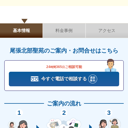
夜式・告別式を執り行うプランです。
儀礼的な弔問を受ける必要がないため、身内だけで故
人とのお別れの時間をゆっくり過ごせます。
基本情報
料金事例
アクセス
したがって、家族葬は、一般的な葬儀を小規模かつ費
用も抑えて行いたいという方や、遺族や親族、ごく親
尾張北部聖苑のご案内・お問合せはこちら
しかった方とのみ、ゆっくり故人をお見送りしたい方
におすすめです。
24
365
ご相談可能
時間
日
あるいは、故人が高齢だったため、参列が少ないとい
った場合にも適する葬儀形態です。
今すぐ電話で相談する
尾張北部聖苑の直葬・火葬式
ご案内の流れ
尾張北部聖苑は、火葬設備と式場が併設された斎場で
1
2
3
す。
尾張北部聖苑では
「直葬・火葬式」を執り行えます
。