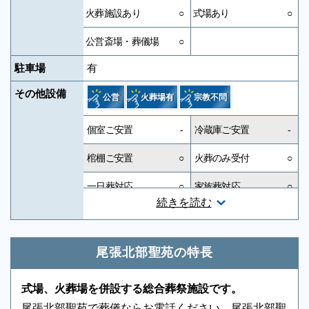
火葬施設あり
○
式場あり
○
公営斎場・葬儀場
○
駐車場
有
その他設備
公営
火葬場有
宗教不問
個室ご安置
-
冷蔵庫ご安置
-
棺棚ご安置
○
火葬のみ受付
○
一日葬対応
○
家族葬対応
○
続きを読む
一般葬対応
○
無宗教対応
○
神道対応
○
キリスト教対応
○
尾張北部聖苑の特長
友人葬対応
○
社葬対応
-
式場、火葬場を併設する総合葬祭施設です。
葬祭ディレクター
-
近隣有料駐車場
-
尾張北部聖苑で葬儀ならお電話ください。尾張北部聖