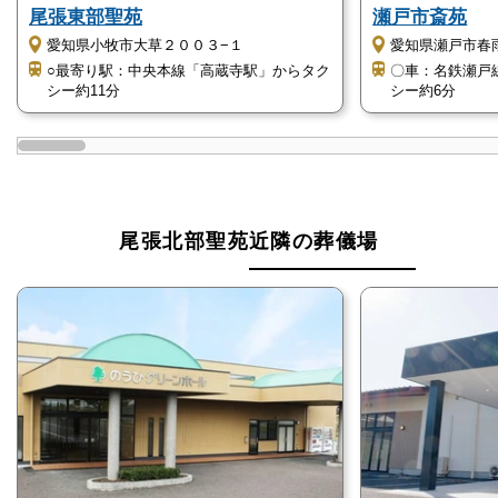
尾張東部聖苑
瀬戸市斎苑
尾張北部聖苑は宗派・宗教不問です
愛知県小牧市大草２００３−１
愛知県瀬戸市春
尾張北部聖苑は、
宗教や宗派に関係なく葬儀の実施が
○最寄り駅：中央本線「高蔵寺駅」からタク
〇車：名鉄瀬戸
シー約11分
シー約6分
可能
です。
そのため、仏教で、菩提寺を持たない場合でも、仏教
以外の神道でもキリスト教でも、創価学会の友人葬で
も、あるいは無宗教でも問題なく葬儀を執り行えま
尾張北部聖苑近隣の葬儀場
す。
尾張北部聖苑は大型式場があります
尾張北部聖苑には、140ほど収容できる
大型の式場が
あります
。
式場内をスライディングウォールで仕切れば、60名ほ
どの中規模会場にすることも可能です。