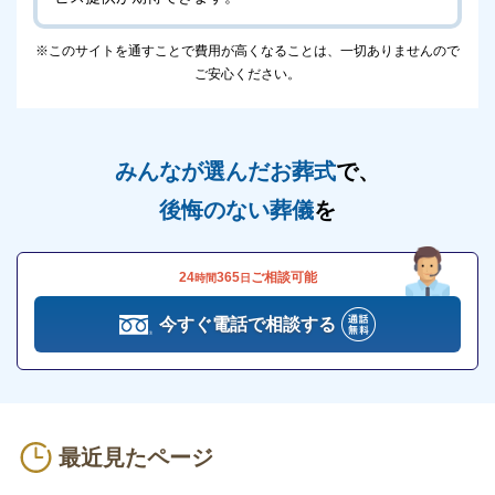
尾張北部聖苑には、
安置施設があります
。
※このサイトを通すことで費用が高くなることは、一切ありませんので
そのため、ご自宅に安置するスペースがない場合でも
ご安心ください。
葬儀の日まで尾張北部聖苑の安置施設にご遺体を安置
できます。
みんなが選んだお葬式
で、
病院で亡くなった場合は、病院などから直接ご遺体を
後悔のない葬儀
を
搬送して安置することももちろん可能です。
※掲載情報は、葬儀事業者の公式サイトなど、一般公
24
365
ご相談可能
時間
日
開されている情報を参照し編集したものです。
今すぐ電話で相談する
変更等、修正が必要な際には、
こちら
からお知らせく
ださい。
※斎場手配センターはこちら
最近見たページ
尾張北部聖苑