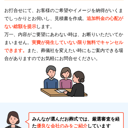
必要があります。
お打合せにて、お客様のご希望やイメージを納得がいくま
しかし、尾張北部聖苑は一カ所でお通夜から葬儀、火
でしっかりとお伺いし、見積書を作成。
追加料金の心配が
葬までの一連の儀式が可能です。
ない総額を提示
します。
移動のための稼働や交通費の負担がありませんし、円
万一、内容がご要望にあわない時は、お断りいただいてか
滑に火葬を執り行うこともできます。
まいません。
実費が発生していない限り無料でキャンセル
できます。
また、葬儀社を変えたい時にもご案内できる場
合がありますのでお気軽にお問合せください。
尾張北部聖苑のご利用時の注意点
尾張北部聖苑のご利用時の注意点についてご説明しま
す。
尾張北部聖苑のご利用を検討される場合はご相
談ください
無料でご相談を承ります。
みんなが選んだお葬式では、厳選審査を経
電話番号「
0120-24-1234
」にお電話をお願いしま
た
優良な会社のみをご紹介
しています