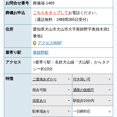
お問合せ番号
葬儀場-1469
葬儀お申込
こちらをタップして
お電話ください。
（通話無料・24時間365日受付）
住所
愛知県犬山市犬山市大字善師野字奥雑木洞1
番地1
アクセスMAP
最寄り駅
善師野駅
アクセス
○最寄り駅：名鉄犬山線「犬山駅」からタク
シー約10分
-
-
特徴
ご遺体あずかり
付き添い可
-
-
面会可能
通夜の仮眠可
-
-
浴室あり
駅徒歩10分内
-
駐車場あり
一日葬対応
○