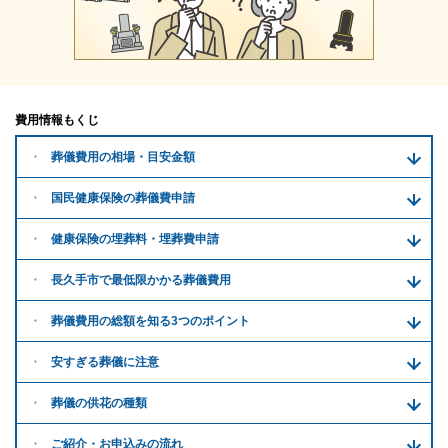
費用情報もくじ
葬儀費用の
相場・目安金額
国民健康保険の葬儀費申請
健康保険の埋葬料・
埋葬費申請
長久手市で
最低限かかる
葬儀費用
葬儀費用の
総額を知る
3つのポイント
安すぎる
葬儀に注意
葬儀の供花
の種類
ご紹介・
お申込みの流れ