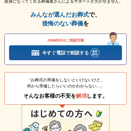
親身になってくれる葬儀屋さんによるサポートが欠かせません。
みんなが選んだお葬式
で、
後悔のない葬儀
を
24
365
ご相談可能
時間
日
今すぐ電話で相談する
「お葬式の準備をしないといけないけど、
何から準備したらいいのかわからない...」
そんなお客様の不安を
解消
します。