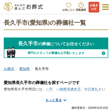
お急ぎ
の方
お気に入り
閲覧履歴
長久手市(愛知県)の葬儀社一覧
長久手市
の葬儀についてお任せください
専門のスタッフが葬儀をお手配いたします
お葬式
愛知県
長久手市
愛知県長久手市の葬儀社を探すページです
愛知県長久手市周辺には、
一平
、
一柳葬具總本店
、
中日典礼
とい
った葬儀社・葬儀屋が存在します。長久手市で葬儀社・葬儀屋さ
もっと見る
んの情報をお探しですか？火葬のみ、一日葬、家族葬、一般的な
お葬式など、手厚く真心のこもったサービスが魅力の葬儀屋さん
最終更新日：
2026年02月10日