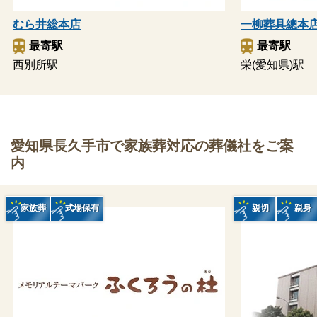
むら井総本店
一柳葬具總本
最寄駅
最寄駅
西別所駅
栄(愛知県)駅
愛知県長久手市で家族葬対応の葬儀社をご案
内
家族葬
式場保有
親切
親身