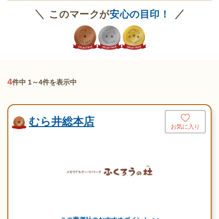
このマークが
安心の目印！
4
件中 1～4件を表示中
むら井総本店
お気に入り