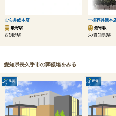
むら井総本店
一柳葬具總本
最寄駅
最寄駅
西別所駅
栄(愛知県)駅
愛知県長久手市の葬儀場をみる
民営
民営