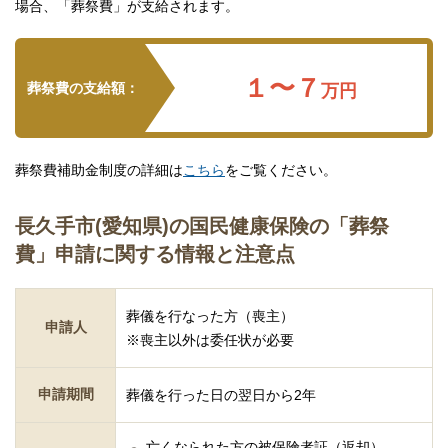
場合、「葬祭費」が支給されます。
１〜７
葬祭費の支給額：
万円
葬祭費補助金制度の詳細は
こちら
をご覧ください。
長久手市(愛知県)の国民健康保険の「葬祭
費」申請に関する情報と注意点
葬儀を行なった方（喪主）
申請人
※喪主以外は委任状が必要
申請期間
葬儀を行った日の翌日から2年
亡くなられた方の被保険者証（返却）