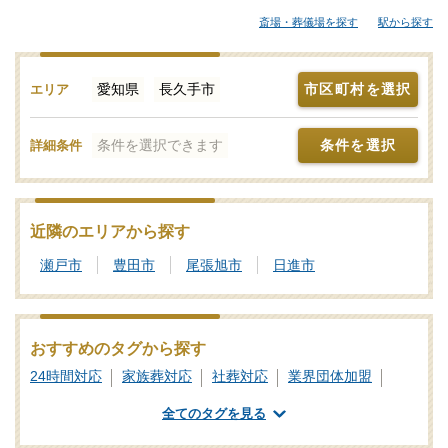
から大規模な葬儀にも対応できる葬儀会社まで、ご自身の希望に
斎場・葬儀場を探す
駅から探す
合わせて選択することが大切です。各葬儀屋さんの特徴、おすす
めの葬儀社などをご覧ください。「みんなが選んだお葬式」で
は、基準を満たした長久手市対応の葬儀社・葬儀屋さんをご紹介
愛知県
長久手市
市区町村を選択
エリア
しております。少しでもご不明点などがあれば、些細と思われる
ことでも遠慮なく、24時間365日お電話でご相談いただけます。長
条件を選択できます
条件を選択
詳細条件
久手市の葬儀社を比較検討の際に「信頼のおける葬儀屋さんはど
こ？」などのお問合せも承ります。独自の基準を満たした安心安
全な葬儀屋さんをご案内いたしますので、あわせて新サービスな
どの最新情報をチェックするなど、しっかりと情報収集を行って
近隣のエリアから探す
信頼のおけそうな葬儀会社を探しましょう。
瀬戸市
豊田市
尾張旭市
日進市
おすすめのタグから探す
24時間対応
家族葬対応
社葬対応
業界団体加盟
葬祭ディレクター
ご遺体あずかり
専用斎場あり
全てのタグを見る