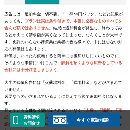
広告には「追加料金一切不要」「一律○○円パック」などと記載が
あっても、
プランは実は条件付きで、本当に必要なものすべてを
含んだ額ではありません
。結局は追加料金が発生し、終わってみ
るとかえって請求額が高くなってしまった、なんてことが大半で
す。免許のいらない葬祭業は業者の色も様々で、中には心ない対
応の葬儀社もあります。
葬儀は、いったん依頼すると簡単には後戻りしにくいものです。
そのような事情につけこんで、
誤解を招くような広告をしている
会社には十分注意しましょう
。
大半の葬儀広告には「火葬場料金」「式場料金」などが含まれて
いません。
必要なものが含まれているように見えても後で追加料金になりま
す。
見えている安価な金額に流されることなく
「人数」「場所」「形
資料請求
式」などを仮決めしながら、消費税を含めた総額の葬儀費用を確
今すぐ電話相談
お問合せ
認しましょう
。費用の中身を理解して適正価格を把握することが