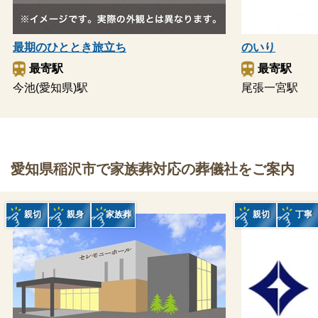
最期のひととき旅立ち
のいり
最寄駅
最寄駅
今池(愛知県)駅
尾張一宮駅
愛知県稲沢市で家族葬対応の葬儀社をご案内
親切
親身
家族葬
親切
丁寧