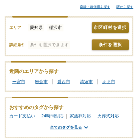
大規模な葬儀にも対応できる葬儀会社まで、ご自身の希望に合わ
斎場・葬儀場を探す
駅から探す
せて選択することが大切です。各葬儀屋さんの特徴、おすすめの
葬儀社などをご覧ください。「みんなが選んだお葬式」では、基
準を満たした稲沢市対応の葬儀社・葬儀屋さんをご紹介しており
愛知県
稲沢市
市区町村を選択
エリア
ます。少しでもご不明点などがあれば、些細と思われることでも
遠慮なく、24時間365日お電話でご相談いただけます。稲沢市の葬
条件を選択できます
条件を選択
詳細条件
儀社を比較検討の際に「信頼のおける葬儀屋さんはどこ？」など
のお問合せも承ります。独自の基準を満たした安心安全な葬儀屋
さんをご案内いたしますので、あわせて新サービスなどの最新情
報をチェックするなど、しっかりと情報収集を行って信頼のおけ
近隣のエリアから探す
そうな葬儀会社を探しましょう。
一宮市
岩倉市
愛西市
清須市
あま市
おすすめのタグから探す
カード支払い
24時間対応
家族葬対応
火葬式対応
一日葬対応
社葬対応
業界団体加盟
全てのタグを見る
葬祭ディレクター
ご遺体あずかり
専用斎場あり