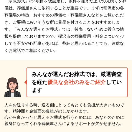
「宗教形式」の3項目を仮設定し、条件を揃えた上での見積りを葬
儀社、葬儀屋さんに依頼することが重要です。まずは稲沢市の各
葬儀場の特徴、おすすめの葬儀社・葬儀屋さんなどをご覧いただ
き、ご要望にあいそうな所に目星を付けることをおすすめしま
す。「みんなが選んだお葬式」では、後悔しないために役立つ情
報を提供しておりますので、稲沢市の葬儀費用・料金について少
しでも不安や心配事があれば、些細と思われることでも、遠慮な
くお電話でご相談ください。
みんなが選んだお葬式では、厳選審査
を経た
優良な会社のみをご紹介
してい
ます
人をお送りする時、送る側にとってもとても負担が大きいもので
す。精神面と金銭面の負担がのしかかります。
心から良かったと思えるお葬式を行うためには、あなたのために
親身になってくれる葬儀屋さんによるサポートが欠かせません。