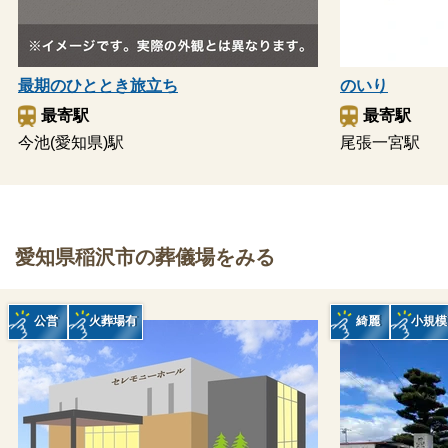
最期のひととき旅立ち
のいり
最寄駅
最寄駅
今池(愛知県)駅
尾張一宮駅
愛知県稲沢市の葬儀場をみる
公営
火葬場有
綺麗
小規模