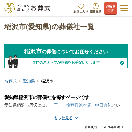
お急ぎ
の方
お気に入り
閲覧履歴
稲沢市(愛知県)の葬儀社一覧
稲沢市
の葬儀についてお任せください
専門のスタッフが葬儀をお手配いたします
お葬式
愛知県
稲沢市
愛知県稲沢市の葬儀社を探すページです
愛知県稲沢市周辺には、
一平
、
一柳葬具總本店
、
中日典礼
といっ
た葬儀社・葬儀屋が存在します。稲沢市で葬儀社・葬儀屋さんの
もっと見る
情報をお探しですか？火葬のみ、一日葬、家族葬、一般的なお葬
式など、手厚く真心のこもったサービスが魅力の葬儀屋さんから
最終更新日：
2026年03月05日