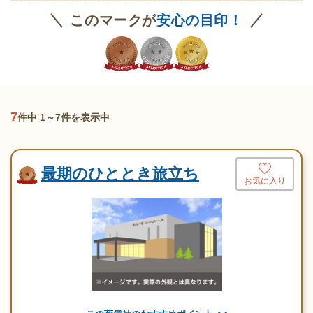
このマークが
安心の目印！
7
件中 1～7件を表示中
最期のひととき旅立ち
お気に入り