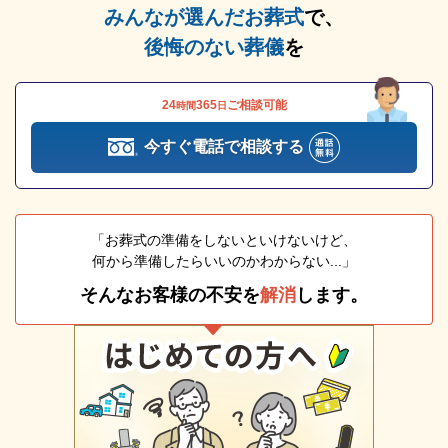
みんなが選んだお葬式
で、
後悔のない葬儀
を
24
365
ご相談可能
時間
日
今すぐ電話で相談する
「お葬式の準備をしないといけないけど、
何から準備したらいいのかわからない...」
そんなお客様の不安を
解消
します。