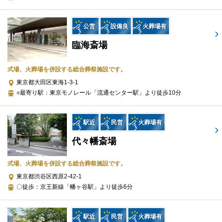
※セットプランに含まれない内容、飲食接待費（料理、飲物、返
礼品、式場料、火葬場関係費、宗教者費用など）諸条件により変
公営
設備良
火葬場有
動する費用は、人数と内容に応じて別料金がかかります。
臨海斎場
ご希望やご予算に合わせた適正価格を見積るためには、人数・場
式場、火葬場を併設する総合葬祭施設です。
所（式場、火葬場）・宗教形式などを葬儀社と擦り合わせること
が必須ですので、遠慮なくお電話でお問合せください。
東京都大田区東海1-3-1
○最寄り駅：東京モノレール「流通センター駅」より徒歩10分
家族葬（385,000円〜）（税込）
駅近
民営
火葬場有
プランに含まれる設備・サービス
代々幡斎場
施行
車両
式場、火葬場を併設する総合葬祭施設です。
物品
東京都渋谷区西原2-42-1
〇徒歩：京王新線「幡ヶ谷駅」より徒歩6分
プランに含まれない設備・サービス
会館使用料
駅近
民営
火葬場有