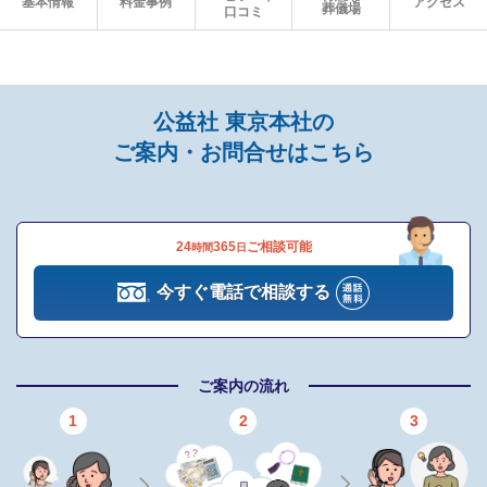
基本情報
料金事例
アクセス
葬儀場
口コミ
お客様の希望に沿った内容を調整し、一つひとつの項目について
しっかり説明します。
費用の透明性を確保し、納得のいく葬送の流れを構築すること
公益社 東京本社の
で、ご遺族が不安なく準備を進められるよう努めています。
ご案内・お問合せはこちら
判断に迷わないためのサポート体制を整えていることもこだわり
です。
24
365
ご相談可能
時間
日
公益社 東京本社のおすすめポイント
今すぐ電話で相談する
公益社 東京本社は、90年以上の歴史を持つ葬儀社として、年間10,
000件以上の葬儀をお手伝いしてきた実績があります。
ご案内の流れ
経験に裏打ちされた確かな技術と、まごころを込めた対応によ
1
2
3
り、多くのご遺族から高い評価を得ています。
また、24時間365日体制の相談受付や、上場企業グループとしての