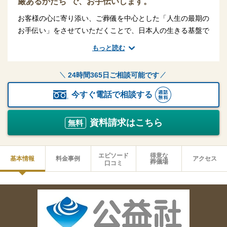
厳あるかたち”で、お手伝いします。
お客様の心に寄り添い、ご葬儀を中心とした「人生の最期の
お手伝い」をさせていただくことで、日本人の生きる基盤で
あり、古くから大切にされてきた、供養し慰霊する文化、家
もっと読む
族の絆を大切に守っております。これからも私たちは、守る
べきものを守り、変えるべきものを変えながら「人」を通し
24時間365日ご相談可能です
て、お客様、地域社会に＜安心＞という価値をお届けいたし
ます。
今すぐ電話で相談する
資料請求はこちら
無料
エピソード
得意な
基本情報
料金事例
アクセス
葬儀場
口コミ