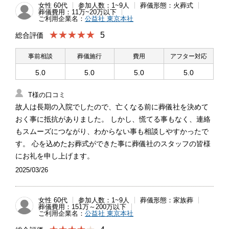
女性 60代
参加人数：1~9人
葬儀形態：火葬式
葬儀費用：11万~20万以下
ご利用企業名：
公益社 東京本社
★★★★★
5
総合評価
事前相談
葬儀施行
費用
アフター対応
5.0
5.0
5.0
5.0
T様の口コミ
故人は長期の入院でしたので、亡くなる前に葬儀社を決めて
おく事に抵抗がありました。 しかし、慌てる事もなく、連絡
もスムーズにつながり、わからない事も相談しやすかったで
す。 心を込めたお葬式ができた事に葬儀社のスタッフの皆様
にお礼を申し上げます。
2025/03/26
女性 60代
参加人数：1~9人
葬儀形態：家族葬
葬儀費用：151万～200万以下
ご利用企業名：
公益社 東京本社