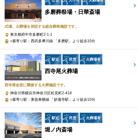
公営
大小可
火葬場有
公益社 東京本社は「まごころ葬儀の創造」という理念を掲げ、日
多磨葬祭場・日華斎場
本人が古くから大切にしてきた供養と慰霊の文化、そして家族の
絆を守り続けています。
式場、火葬場を併設する総合葬祭施設です。
東京都府中市多磨町2-1-1
葬儀を通じた心のケアにも力を入れており、事前相談から葬儀後
○最寄り駅：西武多摩川線 「多磨駅」より徒歩10分
のサポートまで、一貫した体制がこだわりです。
宗教・宗派を問わない柔軟な対応、明瞭な費用提示、万全のサポ
駅近
民営
火葬場有
ート体制など、すべてにおいて遺族の想いに寄り添う姿勢を貫い
西寺尾火葬場
ています。
西寺尾会堂に隣接する火葬施設です。
公益社 東京本社の理念とメッセージ
神奈川県横浜市神奈川区松見町2-418
○最寄り駅：東急東横線 「妙蓮寺駅」より徒歩10分
公益社 東京本社が大切にしているのは「最期のお別れを尊厳ある
かたちでお手伝いする」という考え方です。
駅近
民営
火葬場有
この理念のもと「まごころ葬儀の創造」を実現することを使命と
堀ノ内斎場
し、葬儀というかけがえのない時間を通して、供養文化や家族の