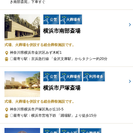
き南部斎苑」下車すぐ
遺影写真
ドライアイス（1回）
公営
火葬場有
棺
防水シーツ
横浜市南部斎場
セレモニースタッフ
寝台車（病院→会館）（10km以内）
式場、火葬場を併設する総合葬祭施設です。
寝台車（会館→火葬場）（10km以内）
神奈川県横浜市金沢区みず木町1
〇最寄り駅：京浜急行線 「金沢文庫駅」からタクシー約20分
※セットプランに含まれない内容、飲食接待費（料理、飲物、返
礼品、式場料、火葬場関係費、宗教者費用など）諸条件により変
動する費用は、人数と内容に応じて別料金がかかります。
公営
火葬場有
利用者多
横浜市戸塚斎場
ご希望やご予算に合わせた適正価格を見積るためには、人数・場
所（式場、火葬場）・宗教形式などを葬儀社と擦り合わせること
式場、火葬場を併設する総合葬祭施設です。
が必須ですので、遠慮なくお電話でお問合せください。
神奈川県横浜市戸塚区鳥が丘10-5
〇最寄り駅：横浜市営地下鉄 「踊場駅」より徒歩15分
公益社 東京本社のこだわり