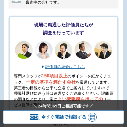
審査中の会社です。
現場に精通した評価員たちが
調査を行っています
評価員の紹介はこちら
150項目以上
専門スタッフが
のポイントを細かくチェ
一定の基準を満たす会社
ック。
を厳選しています。
第三者の目線から公平な立場でご案内していますので、
葬儀社選びに迷う時は遠慮なくご連絡ください。
評価員
よい緊張感を持っての
の調査などにより、常に
サー
ビス提供が期待できます。
24時間365日ご相談可能です
今すぐ電話で相談する
※このサイトを通すことで費用が高くなることは、一切ありませんので
ご安心ください。