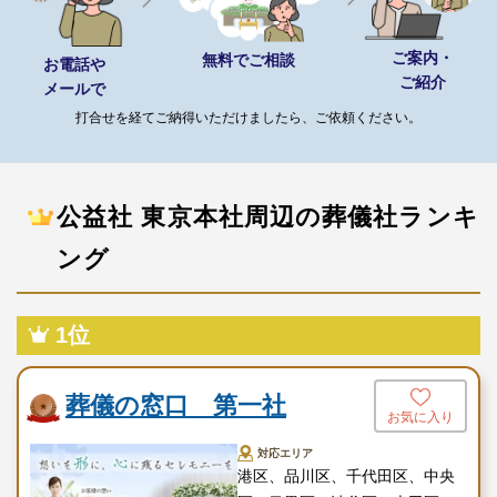
透明性と信頼性も、安心して依頼できる要素のひとつです。
ご案内・
無料でご相談
お電話や
葬儀後のサポート体制も整っており、初めての方でも安心してご
ご紹介
メールで
相談いただけます。
打合せを経てご納得いただけましたら、ご依頼ください。
万全の対応体制とサポート力
公益社 東京本社では、もしもの時にも安心してご連絡いただける
公益社 東京本社周辺の葬儀社ランキ
よう、24時間365日体制でスタッフが待機しています。
ング
深夜・早朝を問わず、葬儀に関する不安や急なご相談にも迅速に
対応できます。
1位
また、葬儀後の手続きや供養についても、専門部署が継続的にサ
ポートします。
単なる施行業務にとどまらず、葬送の流れ全体を支えられるよう
葬儀の窓口 第一社
お気に入り
努めていることもおすすめできるポイントです。
対応エリア
港区、品川区、千代田区、中央
高い専門性と技術力を備えたスタッフ