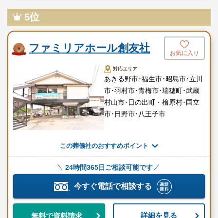
5位
ファミリアホール創友社
お気に入り
対応エリア
あきる野市･福生市･昭島市･立川
市･羽村市･青梅市･瑞穂町･武蔵
村山市･日の出町・檜原村･国立
市･日野市･八王子市
この葬儀社のおすすめポイント
24時間365日ご相談可能です
今すぐ電話で相談する
詳細を見る
無料で資料請求