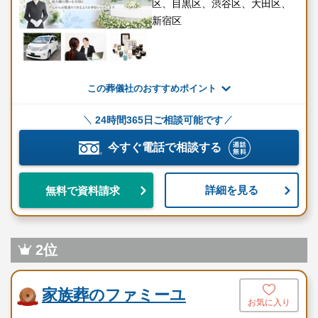
区、目黒区、渋谷区、大田区、
新宿区
公益社 東京本社のスタッフは、常にサービスの質を高める努力を
続けており、葬儀の現場で求められる高い技術と対応力を備えて
いることが魅力です。
この葬儀社のおすすめポイント
お客様の要望を的確に汲み取り、丁寧に対応する姿勢が評価さ
れ、信頼を積み重ねています。
24時間365日ご相談可能です
葬儀は一度きりの大切な場であるからこそ、公益社はその責任を
今すぐ電話で相談する
重く受け止め、心に寄り添うホスピタリティ溢れるサービスの提
供を目指しています。
詳細を見る
無料で資料請求
歴史と上場グループとしての信頼性
公益社 東京本社は、90年を超える歴史を有し、現在は東証プライ
2位
ム上場の燦ホールディングス株式会社グループに所属していま
す。
家族葬のファミーユ
お気に入り
この背景により、経営の透明性と信頼性が確保されており、葬儀