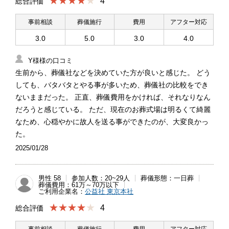
★★★★
4
総合評価
事前相談
葬儀施行
費用
アフター対応
3.0
5.0
3.0
4.0
Y様様の口コミ
生前から、葬儀社などを決めていた方が良いと感じた。 どう
しても、バタバタとやる事が多いため、葬儀社の比較をでき
ないままだった。 正直、葬儀費用をかければ、それなりなん
だろうと感じている。 ただ、現在のお葬式場は明るくて綺麗
なため、心穏やかに故人を送る事ができたのが、大変良かっ
た。
2025/01/28
男性 58
参加人数：20~29人
葬儀形態：一日葬
葬儀費用：61万～70万以下
ご利用企業名：
公益社 東京本社
★★★★
4
総合評価