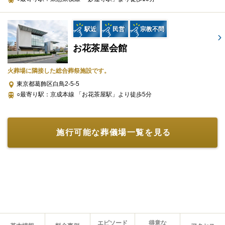
宗教や規模を問わない柔軟なサービス
公益社 東京本社では、仏式・神式・キリスト教・無宗教といった
駅近
民営
宗教不問
宗教・宗派を問わず、あらゆる葬儀形式に対応可能です。
お花茶屋会館
ごく親しい方々との家族葬から、企業単位で執り行う社葬やお別
火葬場に隣接した総合葬祭施設です。
れの会まで、きめ細やかにお応えする体制を整えています。
東京都葛飾区白鳥2-5-5
○最寄り駅：京成本線 「お花茶屋駅」より徒歩5分
ご遺族の希望を尊重しながら、必要な要素を丁寧に組み立て、最
適な葬送の流れを実現します。
規模の大小にかかわらず、丁寧な対応が期待できる点も特長で
施行可能な葬儀場一覧を見る
す。
明瞭な見積りと丁寧な説明
公益社 東京本社では、葬儀前の段階で総額費用を提示する明瞭な
見積り対応をしています。
パックプランなどで詳細が見えにくい場合がある中、公益社では
エピソード
得意な