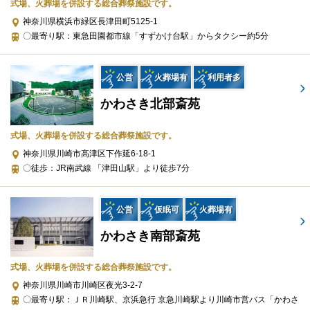
式場、火葬場を併設する総合葬祭施設です。
所（式場、火葬場）・宗教形式などを葬儀社と擦り合わせること
神奈川県横浜市緑区長津田町5125-1
が必須ですので、遠慮なくお電話でお問合せください。
〇最寄り駅：東急田園都市線「すずかけ台駅」からタクシー約5分
一般葬（660,000円〜）（税込）
公営
火葬場有
利用者多
プランに含まれる設備・サービス
かわさき北部斎苑
施行
式場、火葬場を併設する総合葬祭施設です。
車両
神奈川県川崎市高津区下作延6-18-1
物品
〇徒歩：JR南武線 「津田山駅」より徒歩7分
プランに含まれない設備・サービス
会館使用料
公営
仮眠可
火葬場有
安置室使用料
かわさき南部斎苑
供養品
飲食費用
式場、火葬場を併設する総合葬祭施設です。
火葬料金
神奈川県川崎市川崎区夜光3-2-7
〇最寄り駅：ＪＲ川崎駅、京浜急行 京急川崎駅より川崎市営バス「かわさ
追加オプション