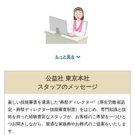
もっと見る
葬儀のことなら何でもお任せください
ご希望にあわせて葬儀の段取りを進行いたします。火葬場、式
場、霊柩車などの手配をはじめ、必要な葬具（祭壇、棺、ドライ
公益社 東京本社
アイス）などを、ご希望にあわせてご用意いたします。また、市
スタッフのメッセージ
区役所への死亡届なども代行できます。まずはお電話ください。
厳しい技能審査を通過した“葬祭ディレクター”（厚生労働省認
定・葬祭ディレクター技能審査制度）をはじめ、専門知識と技
術を持った経験豊富なスタッフが、お客様のご希望を一つひと
つお聞きしながら、最適な家族葬やお葬式のご提案をいたしま
す。