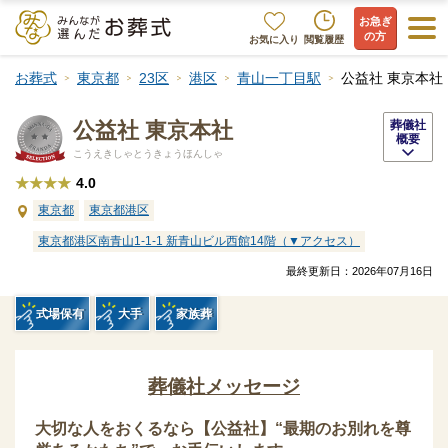
お急ぎ
の方
お気に入り
閲覧履歴
お葬式
東京都
23区
港区
青山一丁目駅
公益社 東京本社
公益社 東京本社
葬儀社
概要
こうえきしゃとうきょうほんしゃ
★★★★
4.0
東京都
東京都港区
東京都港区南青山1-1-1 新青山ビル西館14階（▼アクセス）
最終更新日：
2026年07月16日
式場保有
大手
家族葬
葬儀社メッセージ
大切な人をおくるなら【公益社】“最期のお別れを尊