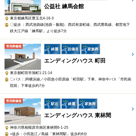
公益社 練馬会館
施行
車両
東京都練馬区豊玉北4-16-3
〇徒歩 ：西武池袋線(池袋－飯能)、西武有楽町線、西武豊島線、都営地下
物品
鉄大江戸線「練馬駅」より徒歩7分
プランに含まれない設備・サービス
専用葬儀場
会館使用料
綺麗
設備良
家族葬
安置室使用料
エンディングハウス 町田
供養品
飲食費用
東京都町田市旭町1-21-14
火葬料金
〇バス：JR横浜線／小田急小田原線「町田駅」下車、神奈中バス「市民病
院前」下車徒歩約7分
追加オプション
専用葬儀場
ドライアイス（1回）
駅近
綺麗
家族葬
棺
エンディングハウス 東林間
防水シーツ
寝台車（病院→会館）（10km以内）
神奈川県相模原市南区東林間6-1-25
寝台車（会館→火葬場）（10km以内）
○徒歩：小田急江ノ島線「東林間駅」徒歩約6分