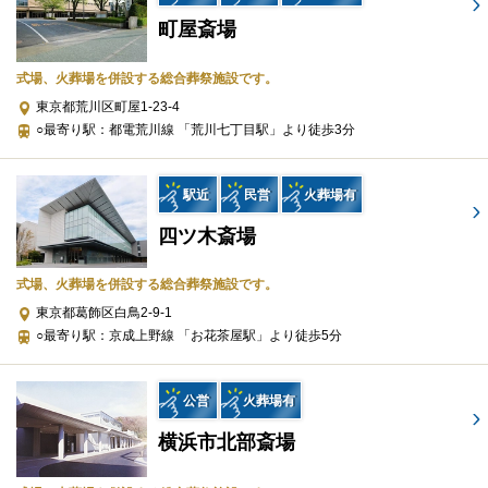
安置室使用料
町屋斎場
供養品
飲食費用
式場、火葬場を併設する総合葬祭施設です。
火葬料金
東京都荒川区町屋1-23-4
追加オプション
○最寄り駅：都電荒川線 「荒川七丁目駅」より徒歩3分
遺影写真
駅近
民営
火葬場有
ドライアイス（1回）
棺
四ツ木斎場
防水シーツ
セレモニースタッフ
式場、火葬場を併設する総合葬祭施設です。
寝台車（病院→会館）（10km以内）
東京都葛飾区白鳥2-9-1
寝台車（会館→火葬場）（10km以内）
○最寄り駅：京成上野線 「お花茶屋駅」より徒歩5分
※セットプランに含まれない内容、飲食接待費（料理、飲物、返
礼品、式場料、火葬場関係費、宗教者費用など）諸条件により変
公営
火葬場有
動する費用は、人数と内容に応じて別料金がかかります。
横浜市北部斎場
ご希望やご予算に合わせた適正価格を見積るためには、人数・場