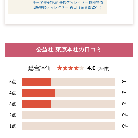
厚生労働省認定 葬祭ディレクター技能審査
1級葬祭ディレクター 袴田（業界歴25年）
公益社 東京本社の口コミ
4.0
総合評価
★★★★
(25件)
5点
8件
4点
9件
3点
8件
2点
0件
1点
0件