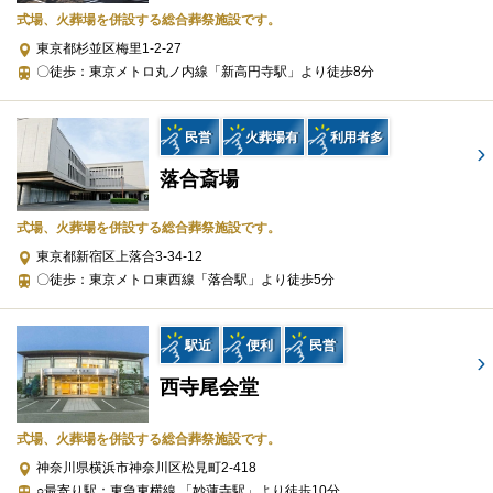
絆を大切にする社会づくりに貢献しています。
式場、火葬場を併設する総合葬祭施設です。
東京都杉並区梅里1-2-27
単に葬送の流れを進めるのではなく、故人とご遺族の想いをつな
〇徒歩：東京メトロ丸ノ内線「新高円寺駅」より徒歩8分
ぐ場として、心に残るひとときを提供しています。
民営
火葬場有
利用者多
事前相談から葬儀後まで一貫して対応
落合斎場
公益社 東京本社では、葬儀の実施にとどまらず、葬儀前後の各種
手続きや供養に関するサポートまで幅広く対応しています。
式場、火葬場を併設する総合葬祭施設です。
東京都新宿区上落合3-34-12
具体的には、位牌や仏壇の手配から、香典返しの調整、お墓や相
〇徒歩：東京メトロ東西線「落合駅」より徒歩5分
続に関する相談に至るまで、心を込めたサポートをしておりま
す。
駅近
便利
民営
このような体制により、ご家族が葬儀以外の不安を抱えることな
西寺尾会堂
く、落ち着いてお別れの時間を迎えられるよう配慮されていま
す。
式場、火葬場を併設する総合葬祭施設です。
神奈川県横浜市神奈川区松見町2-418
○最寄り駅：東急東横線 「妙蓮寺駅」より徒歩10分