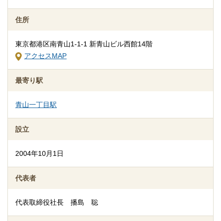
人数・式場・火葬場などの各種条件やご要望、ご事情にあわせ
て、お見積りを作成いたします。葬儀を施行する前に総額費用を
住所
ご確認いただき、それぞれの内訳をご説明します。その上で葬儀
費用の総額にご納得いただいてから施行いたしますのでご安心く
東京都港区南青山1-1-1 新青山ビル西館14階
ださい。
アクセスMAP
最寄り駅
青山一丁目駅
設立
2004年10月1日
代表者
代表取締役社長 播島 聡