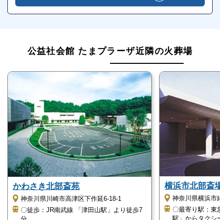
家族や親族のみでお見送りができる
葬祭ディレクターが多数在籍
家族葬は、家族や親族のみでゆったりとお見送りがで
公益社会館 たまプラーザ近隣の火葬場
きます。
少人数で執り行うので、故人が高齢のため通夜に呼べ
る人が少ないという方にも適しています。
公益社会館 たまプラーザには、経験・知識豊富な葬
祭ディレクターが在籍しています。
葬祭ディレクターは、厚生労働省が認可している専門
資格です。
横浜市北部斎
公益社会館 たまプラーザは、専任担当者によるトー
かわさき北部斎苑
神奈川県横浜市緑
神奈川県川崎市高津区下作延6-18-1
タルサポート制となります。
〇最寄り駅：東
〇徒歩：JR南武線 「津田山駅」より徒歩7
葬儀に関することはもちろん、葬儀後の相続や遺品整
駅」からタクシ
分