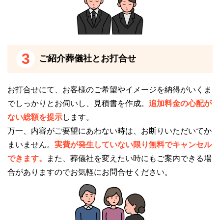
公益社会館 たまプラーザの会食室は、黒と木目調を
基調とした暖かい空間となっています。
長机があるため、親しい方々とゆったりと食事をする
3
ご紹介葬儀社とお打合せ
ことができます。
仮眠が可能です
お打合せにて、お客様のご希望やイメージを納得がいくま
でしっかりとお伺いし、見積書を作成。
追加料金の心配が
公益社会館 たまプラーザは和室の親族控え室を完備
ない総額を提示
します。
しており、そちらで仮眠が可能です。
万一、内容がご要望にあわない時は、お断りいただいてか
貸し布団サービスに対応しており、自宅のようにゆっ
まいません。
実費が発生していない限り無料でキャンセル
たりと過ごせます。
できます。
また、葬儀社を変えたい時にもご案内できる場
合がありますのでお気軽にお問合せください。
また、公益社会館 たまプラーザは浴室も完備してい
ます。
シャワーのために銭湯や自宅に戻る手間が省けるた
め、大変便利です。