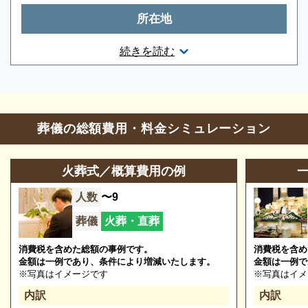
所在地
神奈川県横浜市青葉区美しが丘2丁目21-4
続きを読む
お問合せ・営業時間
ご相談は無料で承ります
非日常的な葬儀のこと。初めての方はもちろん、経験
葬儀の相談
0120-24-1234
葬儀の総額費用・料金シミュレーション
のある方でもわからないことが多いものです。少しで
参列等のお問合せ
0120-948-341
も不安や心配事があれば、些細と思われることでも遠
慮なくご相談ください。相談によりイメージが浮かん
火葬式／概算費用の例
営業時間
24時間営業
で理解が進めば、必要・不要の判断もつきやすくなり
人数
〜9
定休日
年中無休
ます。
※2024/04/25時点
葬儀
火葬・直葬
消費税を含めた総額の事例です。
消費税を含め
金額は一例であり、条件により増減いたします。
金額は一例で
公益社会館 たまプラーザの葬儀の種類
※写真はイメージです
※写真はイメ
内訳
内訳