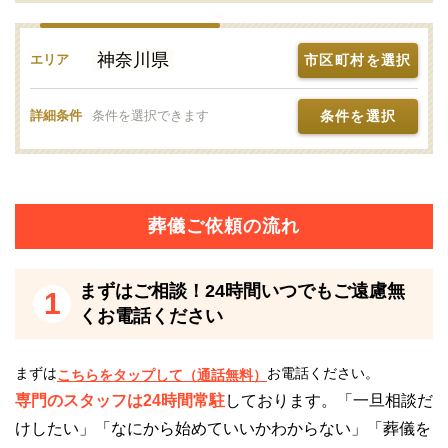
葬儀社です。
葬儀の実績が豊富なので、地域の慣習や宗派・宗旨に
神奈川県
市区町村を選択
エリア
則った葬儀でも安心して利用できます。
条件を選択
詳細条件
条件を選択できます
最寄り駅から徒歩圏内です
公益社会館 たまプラーザは、最寄り駅から徒歩圏内
の立地にあり、アクセスが良好です。
最寄り駅は東急田園都市線「たまプラーザ駅」で、徒
葬儀ご依頼の流れ
歩5分ほどで斎場に到着します。
まずはご相談！24時間いつでもご遠慮無
1
公益社会館 たまプラーザは「ユリノキ通り」という
くお電話ください
通り沿いにあります。
「たまプラーザ駅」を出てすぐにユリノキ通りに出ら
まずは
お電話ください。
こちらをタップして（通話無料）
れるので、道に迷う心配も少ないです。
専門のスタッフは24時間常駐
しております。「一旦相談だ
「たまプラーザ駅」は、主要ターミナル駅の「横浜
けしたい」「なにから始めていいかわからない」「葬儀を
駅」から約40分です。