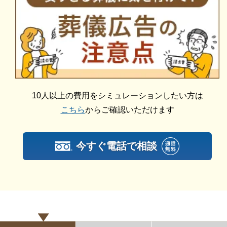
公益社会館 たまプラーザには「一般葬」専用の葬儀
プランがあります。
一般葬は、宗教儀礼に沿って執り行う一般的な葬儀形
態です。
先祖代々受け継いでいる宗教がある方や、大人数で葬
儀を執り行いたい方におすすめです。
10人以上の費用をシミュレーションしたい方は
公益社の一般葬は、綺麗なお花に囲まれながら執り行
こちら
からご確認いただけます
うものや、生前の社会的地位を考慮したスタイルなど
幅広い葬儀に対応しています。
今すぐ電話で相談
公益社会館 たまプラーザの一日葬
公益社会館 たまプラーザは「一日葬」に対応してい
ます。
公益社会館 たまプラーザの一日葬のおすすめポイン
トは以下の通りです。