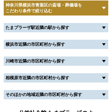
神奈川県横浜市青葉区の斎場・葬儀場を
もアクセスしやすい斎場です。
こだわり条件で絞り込む
そのため、公益社会館 たまプラーザは横浜市青葉区
在住の方におすすめです。
たまプラーザ駅近隣の駅から探す
葬儀の事前相談をしたい方
横浜市近隣の市区町村から探す
公益社会館 たまプラーザは、葬儀の事前相談が可能
です。
事前相談では、公益社会館 たまプラーザに在籍する
川崎市近隣の市区町村から探す
知識・実績豊富なスタッフに葬儀の不安を相談できま
す。
相模原市近隣の市区町村から探す
事前相談は施設内にある相談専用の個室を使用するた
め、プライバシーに配慮されています。
そのほかの地域近隣の市区町村から探す
事前相談のポイントは以下の通りです。
参列者の予想人数