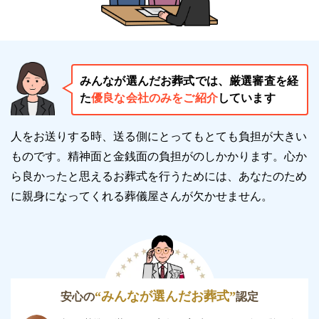
自宅のように過ごせる充実した設備や環境が整ってい
るため、快適に過ごせます。
大小2つの会場があります
みんなが選んだお葬式では、厳選審査を経
た
優良な会社のみをご紹介
しています
公益社会館 たまプラーザは大小2つの式場を完備して
おり、それぞれ収容対応人数が異なります。
人をお送りする時、送る側にとってもとても負担が大きい
そのため、少人数の「家族葬」「一日葬」「直葬・火
ものです。精神面と金銭面の負担がのしかかります。
心か
葬式」あるいは大人数の「一般葬」など幅広い葬儀に
ら良かったと思えるお葬式を行うためには、あなたのため
対応しています。
に親身になってくれる葬儀屋さんが欠かせません。
式場は、黒と木目調を基調とした暖かく上品な空間で
す。
祭壇を設置できるので、生花を使用した華やかな葬儀
を執り行えます。
“みんなが選んだお葬式”
安心の
認定
椅子を参列者数に応じて調整できるので、ソーシャル