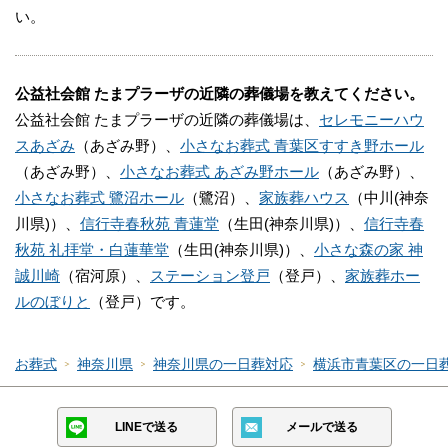
公益社会館 たまプラーザのご利用を検討される
い。
場合はご相談ください
無料でご相談を承ります。
電話番号「
0120-24-1234
」にお電話をお願いしま
公益社会館 たまプラーザの近隣の葬儀場を教えてください。
公益社会館 たまプラーザの近隣の葬儀場は、
セレモニーハウ
す。
スあざみ
（あざみ野）、
小さなお葬式 青葉区すすき野ホール
24時間受付けていますので、早朝でも深夜でもかまい
（あざみ野）、
小さなお葬式 あざみ野ホール
（あざみ野）、
ません。
小さなお葬式 鷺沼ホール
（鷺沼）、
家族葬ハウス
（中川(神奈
葬儀のことが何もわからなくても、お電話口でご状況
川県)）、
信行寺春秋苑 青蓮堂
（生田(神奈川県)）、
信行寺春
をお伺いしながら適切にアドバイスいたします。
秋苑 礼拝堂・白蓮華堂
（生田(神奈川県)）、
小さな森の家 神
誠川崎
（宿河原）、
ステーション登戸
（登戸）、
家族葬ホー
公益社会館 たまプラーザの駐車場について
ルのぼりと
（登戸）です。
公益社会館 たまプラーザは、駐車場を完備していま
す。
お葬式
神奈川県
神奈川県の一日葬対応
横浜市青葉区の一日
駐車可能台数は、15台です。
LINEで送る
メールで送る
公益社会館 たまプラーザは「一般葬」を執り行える