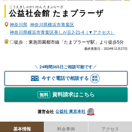
こうえきしゃかいかん たまぷらーざ
公益社会館 たまプラーザ
神奈川県
神奈川県横浜市青葉区
神奈川県横浜市青葉区美しが丘2-21-4（▼アクセス）
〇徒歩 ：東急田園都市線「たまプラーザ駅」より徒歩5分
最終更新日：
2024年11月27日
24時間365日ご相談可能です
今すぐ電話で相談する
資料請求はこちら
無料
公益社 東京本社
運営会社
基本情報
料金事例
アクセス