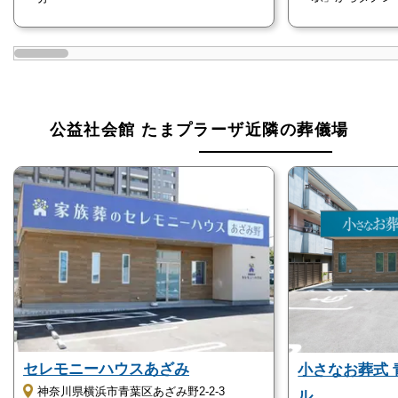
理なども相談可能です。
そのため、葬儀を初めて執り行う方にもおすすめで
す。
公益社会館 たまプラーザの直葬・火葬式
公益社会館 たまプラーザ近隣の葬儀場
公益社会館 たまプラーザは「直葬・火葬式」に対応
しています。
公益社会館 たまプラーザの直葬・火葬式のおすすめ
ポイントは以下の通りです。
費用を最小限に抑えられる
急な相談にも対応可能
直葬・火葬式は、通夜や告別式などの儀式を省くため
葬儀にかかる費用を最小限に抑えられます。
セレモニーハウスあざみ
小さなお葬式
また、公益社会館 たまプラーザは24時間365日いつで
神奈川県横浜市青葉区あざみ野2-2-3
ル