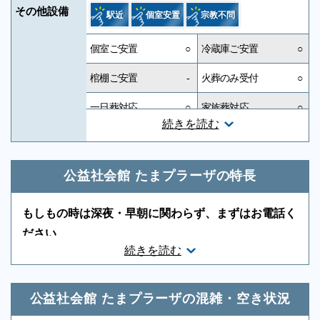
その他設備
駅近
個室安置
宗教不問
個室ご安置
○
冷蔵庫ご安置
○
棺棚ご安置
-
火葬のみ受付
○
一日葬対応
○
家族葬対応
○
続きを読む
一般葬対応
○
無宗教対応
○
神道対応
○
キリスト教対応
○
公益社会館 たまプラーザの特長
友人葬対応
○
社葬対応
○
もしもの時は深夜・早朝に関わらず、まずはお電話く
葬祭ディレクター
○
近隣有料駐車場
○
ださい
続きを読む
ご状況・ご希望などをお伺いしながら段取りを進めま
音響、照明設備
○
相談スペース
○
す。病院などから故人を移動する車両（寝台車）の手
親族控室
○
宗教者控室
○
配、ご安置先（霊安室・安置室）などについても、ご
公益社会館 たまプラーザの混雑・空き状況
参列者控室
○
シャワー
○
案内をいたします。