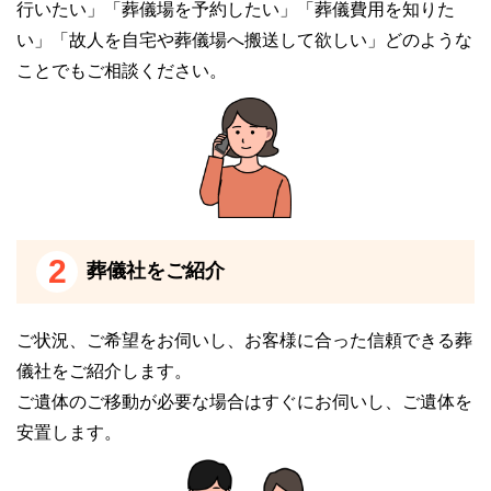
行いたい」「葬儀場を予約したい」「葬儀費用を知りた
そのため、公益社会館 たまプラーザは遠方からお越
い」「故人を自宅や葬儀場へ搬送して欲しい」どのような
しの方も利用しやすい斎場です。
ことでもご相談ください。
会席室があります
公益社会館 たまプラーザは、会食室（お清め所）を
完備しています。
お清め所とは、通夜の後に食事をする場所です。
通夜の後にする食事を、通夜振る舞いといいます。
2
葬儀社をご紹介
公益社会館 たまプラーザには会席室があるので、通
ご状況、ご希望をお伺いし、お客様に合った信頼できる葬
夜の後に通夜振る舞いをすることが可能です。
儀社をご紹介します。
なお、料理やお飲み物代は変動・オプション費用に該
ご遺体のご移動が必要な場合はすぐにお伺いし、ご遺体を
当します。
安置します。
葬儀プラン内には含まれていないためご注意くださ
い。