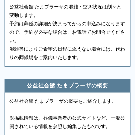
公益社会館 たまプラーザの混雑・空き状況は刻々と
浴室
○
貸布団
○
変動します。
アメニティセット
○
冷蔵庫
-
予約は葬儀の詳細が決まってからの申込みになります
ので、予約が必要な場合は、お電話でお問合せくださ
テレビ
○
多目的トイレ
○
い。
バリアフリー意識
○
エントランス
○
混雑等によりご希望の日程に添えない場合には、代わ
りの葬儀場をご案内いたします。
ロビー
○
エレベーター
○
葬儀のことなら何でもお任せください
エスカレーター
-
車椅子貸出し
○
ご希望にあわせて葬儀の段取りを進めます。火葬場、
霊柩車などの手配をはじめ、必要な葬具（祭壇、棺、
公益社会館 たまプラーザの概要
ドライアイス）などを、ご希望にあわせてご用意いた
します。また、市区役所への死亡届なども代行できま
公益社会館 たまプラーザの概要をご紹介します。
す。まずはお電話ください。
※掲載情報は、葬儀事業者の公式サイトなど、一般公
開されている情報を参照し編集したものです。