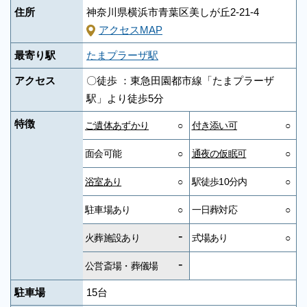
住所
神奈川県横浜市青葉区美しが丘2-21-4
アクセスMAP
最寄り駅
たまプラーザ駅
アクセス
〇徒歩 ：東急田園都市線「たまプラーザ
駅」より徒歩5分
特徴
ご遺体あずかり
○
付き添い可
○
面会可能
○
通夜の仮眠可
○
浴室あり
○
駅徒歩10分内
○
駐車場あり
○
一日葬対応
○
-
火葬施設あり
式場あり
○
-
公営斎場・葬儀場
駐車場
15台