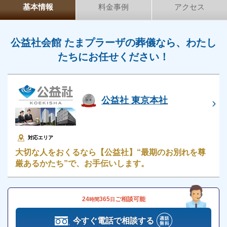
基本情報
料金事例
アクセス
移動の負担を軽減できる
しっかり式を執り行える
公益社会館 たまプラーザの葬儀なら、わたし
たちにお任せください！
一日葬は、葬儀を1日で済ませる葬儀形態です。
一般葬や家族葬など一般的な葬儀で執り行う通夜を省
略し、遺体の搬送・納棺・告別式・出棺・火葬を1日
で執り行います。
公益社 東京本社
通常の葬儀より移動や時間の負担を軽減できるので、
遠方にお住まいの方にも適しています。
対応エリア
大切な人をおくるなら【公益社】“最期のお別れを尊
公益社会館 たまプラーザの家族葬
厳あるかたち”で、お手伝いします。
公益社会館 たまプラーザは、現在主流となりつつあ
る「家族葬」に対応した斎場です。
24
365
ご相談可能
時間
日
公益社会館 たまプラーザの家族葬のおすすめポイン
トは以下の通りです。
今すぐ電話で相談する