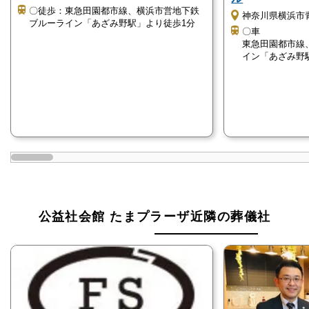
も相談が可能です。
〇徒歩：東急田園都市線、横浜市営地下鉄
神奈川県横浜市青
急な相談にも対応しています。
ブルーライン「あざみ野駅」より徒歩1分
〇車
東急田園都市線
イン「あざみ野
公益社会館 たまプラーザの詳細情報
公益社会館 たまプラーザの詳細情報をご紹介しま
す。
民営斎場です
公益社会館 たまプラーザは「株式会社公益社」が運
営する民営斎場です。
公益社会館 たまプラーザ近隣の葬儀社
民営斎場は、民間企業が運営する斎場が該当します。
「株式会社公益社」は、1932年の創業以来90年以上
にわたって葬儀のサポートをしている実績豊富な会社