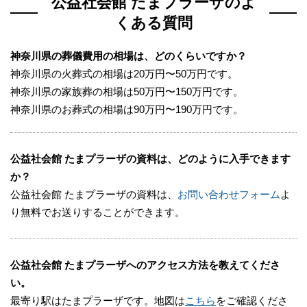
公益社会館 たまプラーザのよ
場所
くある質問
お墓の場所と宗教・宗派の確認
神奈川県の葬儀費用の相場は、どのくらいですか？
費用のイメージ
神奈川県の火葬式の相場は20万円〜50万円です。
葬儀の全体がイメージできた後は、式場の設備見学を
神奈川県の家族葬の相場は50万円〜150万円です。
します。
神奈川県のお葬式の相場は90万円〜190万円です。
上記は対面での事前相談ですが、公益社では「電話」
「ご自宅や病院などで対面」「メール相談」など新し
公益社会館 たまプラーザの資料は、どのように入手できます
い生活様式に応じて相談が可能です。
か？
公益社会館 たまプラーザの資料は、
お問い合わせフォーム
よ
り無料でお送りすることができます。
公益社会館 たまプラーザのご利用時の注意点
公益社会館 たまプラーザのご利用時の注意点をご紹
公益社会館 たまプラーザへのアクセス方法を教えてくださ
介します。
い。
最寄り駅はたまプラーザです。地図は
こちら
をご確認くださ