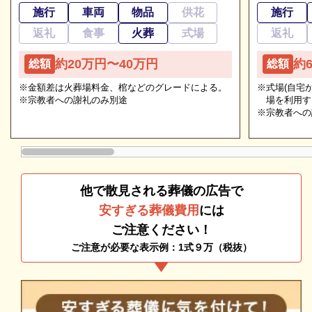
公益社会館 たまプラーザで執り行える葬儀の種類を
施行
車両
物品
供花
施行
ご紹介します。
返礼
食事
火葬
式場
返礼
追加料金の心配がない総額費用を提示します
公益社会館 たまプラーザの一般葬
約20万円〜40万円
約
総額
総額
人数・式場・火葬場などの各種条件やご要望、ご事情
公益社会館 たまプラーザは「一般葬」に対応してい
※金額差は火葬場料金、棺などのグレードによる。
※式場(自宅
にあわせて、お見積りを作成いたします。葬儀を施行
※宗教者への謝礼のみ別途
場を利用す
ます。
する前に総額費用をご確認いただき、それぞれの内訳
※宗教者への
公益社会館 たまプラーザの一般葬のおすすめポイン
をご説明します。その上で葬儀費用の総額にご納得い
トは以下の通りです。
ただいてから施行いたしますのでご安心ください。
地域密着で安心
他で散見される葬儀の広告で
専用プランあり
安すぎる葬儀費用
には
公益社会館 たまプラーザの運営元である「株式会社
ご注意ください！
公益社」は、関東地方、関西地方で多数の葬儀ホール
ご注意が必要な表示例：1式９万（税抜）
を運営する葬儀社です。
数多くの葬儀施行実績から、地域の慣習や宗派・宗旨
に則った葬儀でも安心して利用できます。