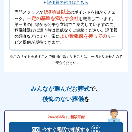
評価員の紹介はこちら
す。
150項目以上
専門スタッフが
のポイントを細かくチェ
一定の基準を満たす会社
ック。
を厳選しています。
お得な会員制度があります
第三者の目線から公平な立場でご案内していますので、
葬儀社選びに迷う時は遠慮なくご連絡ください。
評価員
公益社会館 たまプラーザには、お得な会員制度であ
よい緊張感を持っての
の調査などにより、常に
サー
る「プレビオクラブ」があります。
ビス提供が期待できます。
会員になると得られるお得な特典は以下の通りです。
※このサイトを通すことで費用が高くなることは、一切ありませんので
葬儀費用割引
ご安心ください。
2万円相当の割引券贈呈
葬儀に関する手続き相談無料
葬儀に関する法律・税務手続き相談無料
みんなが選んだお葬式
で、
後悔のない葬儀
を
入会金が1万円必要ですが、年会費、積立費用は無料
でどなたでも入会できます。
葬儀にかかる費用を抑えたい方は「プレビオクラブ」
24
365
ご相談可能
時間
日
への入会をおすすめします。
今すぐ電話で相談する