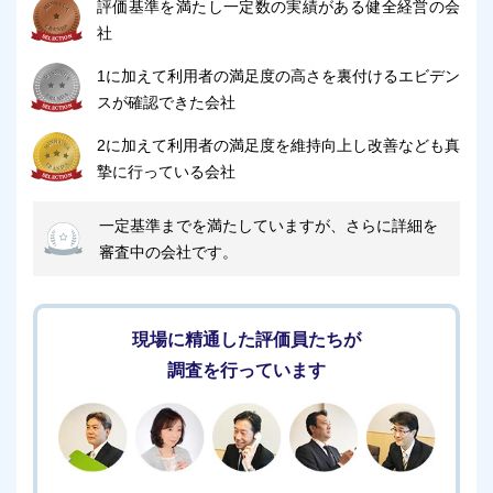
ディスタンスにも柔軟に対応可能です。
評価基準を満たし一定数の実績がある健全経営の会
社
どのような葬儀でも相談可能なので、不安がある方は
ぜひ一度ご相談ください。
1に加えて利用者の満足度の高さを裏付けるエビデン
スが確認できた会社
音楽葬などにも対応できます
2に加えて利用者の満足度を維持向上し改善なども真
公益社会館 たまプラーザでは、宗教儀礼にとらわれ
摯に行っている会社
ない自由な葬儀（無宗教葬）を執り行えます。
一定基準までを満たしていますが、さらに詳細を
無宗教葬は葬儀内容を自由に決められるので、故人ら
審査中の会社です。
しいお別れを実現できます。
無宗教葬の例としては「音楽葬」があります。
故人の写真を見ながら思い出を振り返り、好きな音楽
現場に精通した評価員たちが
とともに献花をします。
調査を行っています
無宗教葬のデメリットは、宗教者がいないため式の進
行が難しい点です。
しかし、公益社会館 たまプラーザでは長年の経験か
ら希望通りの葬儀をスムーズに進行するため安心で