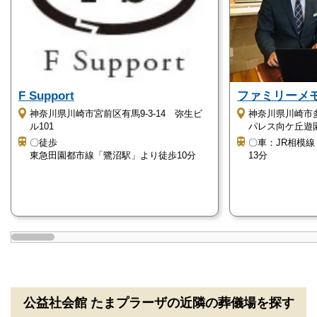
です。
年間施行件数は、1万件以上となります。
「トータルサポート」「葬祭ディレクター多数在籍」
「東証プライム上場企業」が「株式会社公益社」の特
長です。
F Support
ファミリーメ
公益社会館 たまプラーザは、横浜市周辺で実績・満
神奈川県川崎市宮前区有馬9-3-14 弥生ビ
神奈川県川崎市多
足度の高い葬儀社で葬儀を執り行いたい方におすすめ
ル101
パレス向ケ丘遊
の斎場です。
〇徒歩
〇車：JR相模
東急田園都市線「鷺沼駅」より徒歩10分
13分
宗教・宗派不問です
公益社会館 たまプラーザは、宗教・宗派不問で全宗
派に対応しています。
そのため神道や無宗教、キリスト教など、どの宗教・
宗派の葬儀も安心して執り行えます。
公益社会館 たまプラーザを運営する「株式会社公益
公益社会館 たまプラーザの近隣の葬儀場を探す
社」は、90年以上にわたり葬儀のサポートをしている