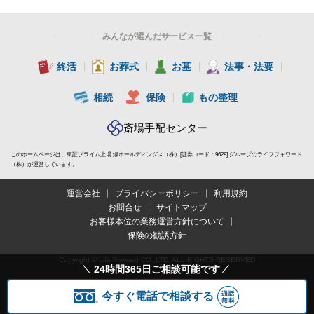
斎場です。
そのため、利用状況によっては、駐車場を利用できな
みんなが選んだサービス一覧
い可能性があるため注意が必要です。
終活
お葬式
お墓
法事・法要
車での来場をお考えの方は、事前に駐車場の利用状況
や近隣のパーキングを調べておくことをおすすめしま
相続
保険
もの整理
す。
斎場手配センター
公益社会館 たまプラーザの火葬場について
このホームページは、東証プライム上場 燦ホールディングス（株）[証券コード：9628] グループのライフフォワード
（株）が運営しています。
公益社会館 たまプラーザには、火葬の設備はありま
運営会社
プライバシーポリシー
利用規約
せん。
お問合せ
サイトマップ
そのため、お葬式の後に近隣の火葬場（火葬施設）に
お客様本位の業務運営方針について
保険の勧誘方針
霊柩車で出棺して、火葬場到着後に荼毘（火葬）にふ
す流れになります。
Copyright © Life Forward CO.,LTD. ALL RIGHTS RESERVED
24時間365日ご相談可能です
公益社会館 たまプラーザ周辺の火葬場としては「横
今すぐ電話で相談する
浜市北部斎場」があります。