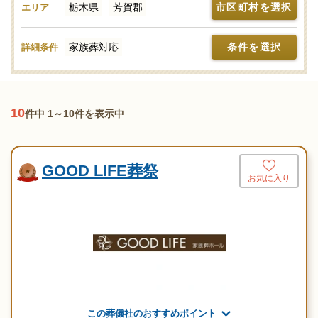
栃木県
芳賀郡
市区町村を選択
エリア
からお身内中心で行う家族葬に真摯に対応してくれる葬儀社をご
案内いたします。他の広告などで見かける家族葬の広告費用に
家族葬対応
条件を選択
詳細条件
は、式場料金や火葬場の関係費など、必要な費用が含まれていな
いことが多く見受けられますので注意が必要です。家族葬を行う
にあたり、追加料金のトラブルにあわないためにも、家族葬の費
用は「総額で検討する」ことをおすすめします。
10
件中 1～10件を表示中
GOOD LIFE葬祭
お気に入り
この葬儀社のおすすめポイント