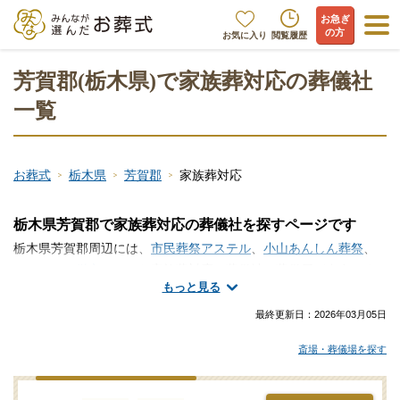
お急ぎ
の方
お気に入り
閲覧履歴
芳賀郡(栃木県)で家族葬対応の葬儀社
一覧
お葬式
栃木県
芳賀郡
家族葬対応
栃木県芳賀郡で家族葬対応の葬儀社を探すページです
栃木県芳賀郡周辺には、
市民葬祭アステル
、
小山あんしん葬祭
、
セレモニー栄心
といった家族葬対応の葬儀社・葬儀屋が存在しま
もっと見る
す。栃木県芳賀郡で家族葬に対応してくれる葬儀社・葬儀屋さん
をお探しですか？ご家族と親しい方を中心に、こぢんまりとした
最終更新日：
2026年03月05日
葬送の形、家族葬でお送りする流れになります。小規模な家族葬
斎場・葬儀場を探す
を取り仕切ってくれる葬儀屋さん選びや安心安全で信頼のおける
葬儀会社の評価なら、家族葬の情報ポータルサイト「みんなが選
んだお葬式」にお任せください。家族葬にマッチする式場の選定