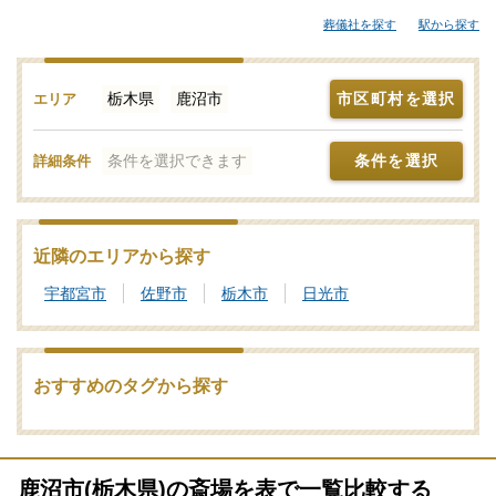
便利な総合斎場やセレモニーホールなどが候補となります。「み
葬儀社を探す
駅から探す
んなが選んだお葬式」では、斎場やセレモニーホールを調査。そ
れぞれの機能や評価などをご覧いただき、申込みの流れなど、ご
不明点があれば、些細と思われることでも遠慮なくお電話でご相
栃木県
鹿沼市
市区町村を選択
エリア
談ください。家族葬や一日葬、火葬式をどこで行うのがよいか？
その選び方や段取りの仕方をはじめ、式場・火葬場の手配までを
条件を選択できます
条件を選択
詳細条件
含めてサポートいたします。鹿沼市で利用者が多い式場・火葬
場、参列者が集まりやすい便利なセレモニーホールを検索！施設
予約や空き日程の確認・利用状況などのお問合せも承りますの
で、まずはご相談ください。写真を見ながら場所の雰囲気や価格
近隣のエリアから探す
相場を近隣の斎場・葬儀場とで比較したり、新設セレモニーホー
宇都宮市
佐野市
栃木市
日光市
ルなどの最新情報をチェックしたりなどの情報収集を行って鹿沼
市の最適な斎場・葬儀場をご確認ください。
葬儀と葬式、告別式の違いとは？葬儀の意味、費用相場や流れ
おすすめのタグから探す
も解説
家族葬の基礎知識｜費用や流れ、メリットと注意点について
鹿沼市(栃木県)の斎場を表で一覧比較する