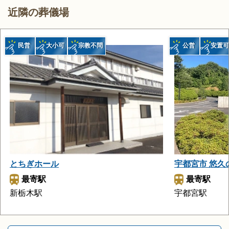
近隣の葬儀場
民営
大小可
宗教不問
公営
安置可
とちぎホール
宇都宮市 悠久
最寄駅
最寄駅
新栃木駅
宇都宮駅