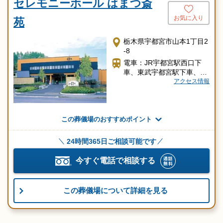
セレモニーホール はまつ斎
お気に入り
苑
栃木県宇都宮市山本1丁目2
-8
電車：JR宇都宮駅西口下
車、東武宇都宮駅下車、約
2㎞（タクシー5分）
アクセス情報
車 ：田原街道沿いコメリ
ハード＆グリーン（宇都宮
山本店）向かい
この葬儀場のおすすめポイント
24時間365日ご相談可能です
今すぐ電話で相談する
この葬儀場について詳細を見る