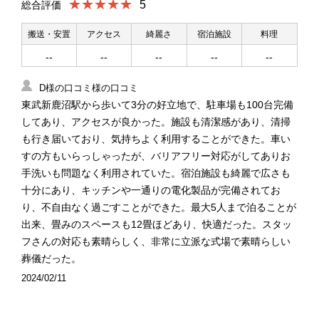
★★★★★
5
総合評価
搬送・安置
アクセス
綺麗さ
宿泊施設
料理
--
--
--
--
--
D様の口コミ様の口コミ
東武新鹿沼駅から歩いて3分の好立地で、駐車場も100台完備
してあり、アクセスが良かった。施設も清潔感があり、清掃
も行き届いており、気持ちよく利用することができた。車い
すの方もいらっしゃったが、バリアフリー対応がしてありお
手洗いも問題なく利用されていた。宿泊施設も綺麗で広さも
十分にあり、キッチンや一通りの電化製品が完備されてお
り、不自由なく過ごすことができた。最大5人まで泊ることが
出来、畳みのスペースも12畳ほどあり、快適だった。スタッ
フさんの対応も素晴らしく、非常に立派な式場で素晴らしい
葬儀だった。
2024/02/11