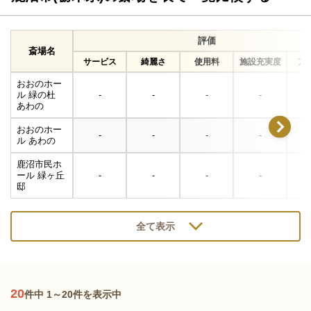
評価
斎場名
サービス
綺麗さ
使用料
施設充実度
ア
おおのホー
ル 緑の杜
-
-
-
-
あわの
おおのホー
-
-
-
-
ル あわの
鹿沼市民ホ
ール 緑ヶ丘
-
-
-
-
邸
全て表示
20
件中 1～20件を表示中