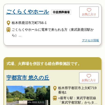
ごくらくやホール
非提携葬儀場
お気に入り
栃木県鹿沼市万町756-1
ごくらくやホールに電車で来られる方（東武新鹿沼駅か
ら）
アクセス情報
改札を出て正面の道をまっすぐ進み信号三つ目の右側角に
なります
駅から約５００メートルの距離にあります
式場、火葬場を併設する総合葬祭施設です。
宇都宮市 悠久の丘
お気に入り
栃木県宇都宮市上欠町719
番地1
○最寄り駅：東武宇都宮線
「東武宇都宮駅」からタク