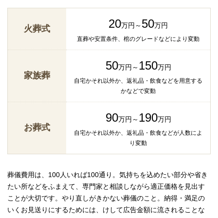
20
50
万円～
万円
火葬式
直葬や安置条件、棺のグレードなどにより変動
50
150
万円～
万円
家族葬
自宅かそれ以外か、返礼品・飲食などを用意する
かなどで変動
90
190
万円～
万円
お葬式
自宅かそれ以外か、返礼品・飲食などが人数によ
り変動
葬儀費用は、100人いれば100通り。気持ちを込めたい部分や省き
たい所などをふまえて、専門家と相談しながら適正価格を見出す
ことが大切です。やり直しがきかない葬儀のこと。納得・満足の
いくお見送りにするためには、けして広告金額に流されることな