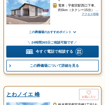
電車：宇都宮駅西口下車、
約5km（タクシー15分）
車 ：鹿沼インター通り沿
アクセス情報
い 丸亀製麺（宇都宮鶴田
店）隣
この葬儀場のおすすめポイント
24時間365日ご相談可能です
今すぐ電話で相談する
この葬儀場について詳細を見る
とわノイエ 峰
お気に入り
栃木県宇都宮市峰1丁目14-