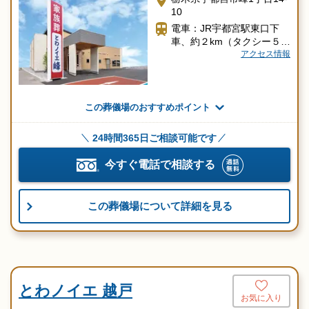
10
電車：JR宇都宮駅東口下
車、約２km（タクシー５
分）
アクセス情報
車 ：宇都宮大学（峰キャ
ンパス）向かい
この葬儀場のおすすめポイント
24時間365日ご相談可能です
今すぐ電話で相談する
この葬儀場について詳細を見る
とわノイエ 越戸
お気に入り