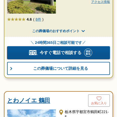
シー約15分
アクセス情報
★★★★★
4.6
(
8件
)
この葬儀場のおすすめポイント
24時間365日ご相談可能です
今すぐ電話で相談する
この葬儀場について詳細を見る
とわノイエ 鶴田
お気に入り
栃木県宇都宮市鶴田町221-
5