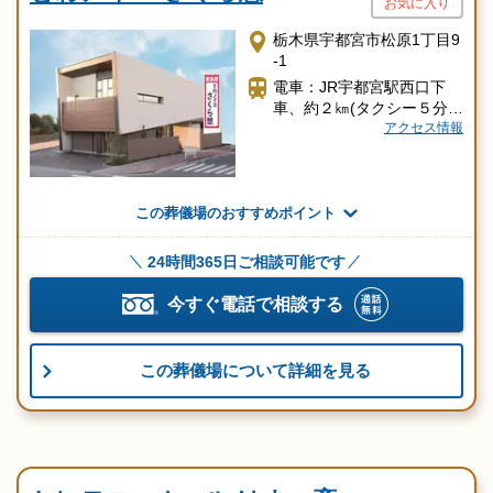
お気に入り
栃木県宇都宮市松原1丁目9
-1
電車：JR宇都宮駅西口下
車、約２㎞(タクシー５分)
東武宇都宮駅下車、約1.
アクセス情報
2㎞（タクシー３分）
車 ：桜通り沿いこんの石
材店隣り
この葬儀場のおすすめポイント
24時間365日ご相談可能です
今すぐ電話で相談する
この葬儀場について詳細を見る