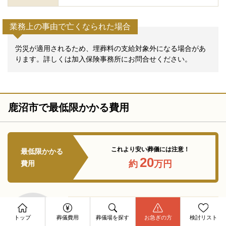
業務上の事由で亡くなられた場合
労災が適用されるため、埋葬料の支給対象外になる場合があ
ります。詳しくは加入保険事務所にお問合せください。
鹿沼市で最低限かかる費用
これより安い葬儀には注意！
最低限かかる
20
約
万円
費用
資料請求
これは、行政主体で行われる場合の
今すぐ電話相談
トップ
葬儀費用
葬儀場を探す
お急ぎの方
検討リスト
お問合せ
最低限の葬祭費です。