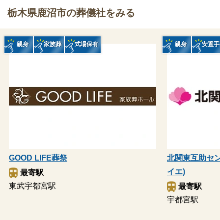
栃木県鹿沼市の葬儀社をみる
親身
家族葬
式場保有
親身
安置手
GOOD LIFE葬祭
北関東互助セン
イエ)
最寄駅
東武宇都宮駅
最寄駅
宇都宮駅