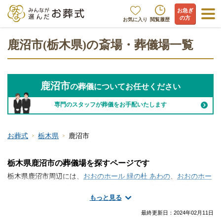
お急ぎ
の方
お気に入り
閲覧履歴
鹿沼市(栃木県)の斎場・葬儀場一覧
鹿沼市
の葬儀についてお任せください
専門のスタッフが葬儀をお手配いたします
お葬式
栃木県
鹿沼市
栃木県鹿沼市の葬儀場を探すページです
栃木県鹿沼市周辺には、
おおのホール 緑の杜 あわの
、
おおのホー
ル あわの
、
鹿沼市民ホール 緑ヶ丘邸
といった斎場・葬儀場が存在
もっと見る
します。鹿沼市で斎場・葬儀場の情報をお探しですか？家族葬や
一日葬・火葬式などの葬儀を行う場所は、ご自宅や寺院の式場、
最終更新日：
2024年02月11日