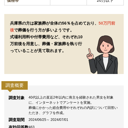
価格帯
20万以下
兵庫県の方は家族葬が全体の56％を占めており、
50万円前
後
で葬儀を行う方が多いようです。
式場利用料や付帯費用など、それぞれ10
万前後を用意し、
葬儀・家族葬を執り行
っていることが見て取れます。
調査概要
調査対象
40代以上の直近2年以内に喪主を経験された男女を対象
に、インターネットでアンケートを実施。
葬儀にかかった総合費用やそれぞれの内訳について回答い
ただき、グラフを作成。
調査期間
2024/06/25～ 2024/07/01
有効回答数
463