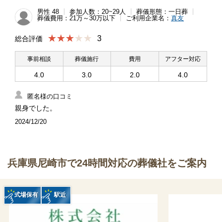
男性 48
参加人数：20~29人
葬儀形態：一日葬
葬儀費用：21万～30万以下
ご利用企業名：
真友
★★★
3
総合評価
事前相談
葬儀施行
費用
アフター対応
4.0
3.0
2.0
4.0
匿名様の口コミ
親身でした。
2024/12/20
兵庫県尼崎市で24時間対応の葬儀社をご案内
式場保有
駅近