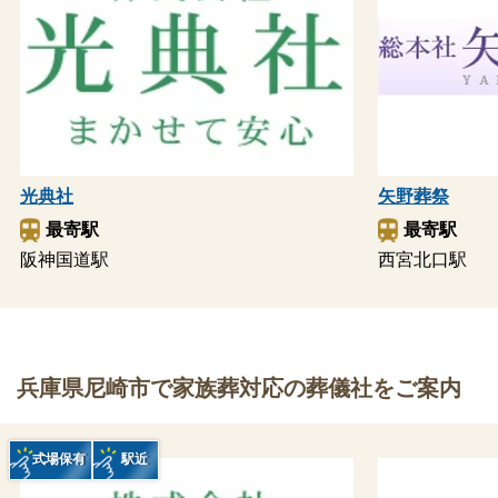
光典社
矢野葬祭
最寄駅
最寄駅
阪神国道駅
西宮北口駅
兵庫県尼崎市で家族葬対応の葬儀社をご案内
式場保有
駅近