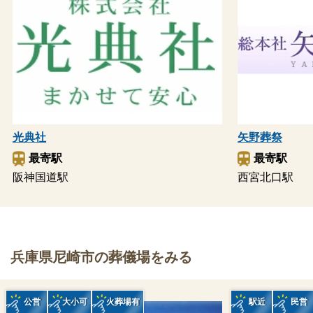
光典社
矢野葬祭
最寄駅
最寄駅
阪神国道駅
西宮北口駅
兵庫県尼崎市の葬儀場をみる
公営
大小可
火葬場有
駅近
民営