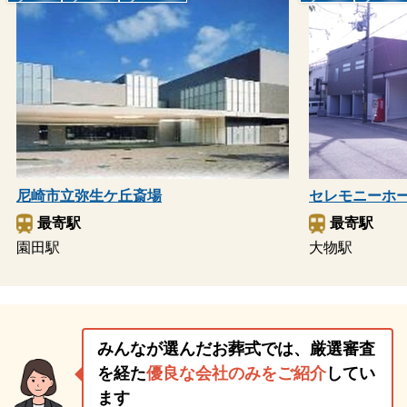
尼崎市立弥生ケ丘斎場
セレモニーホ
最寄駅
最寄駅
園田駅
大物駅
みんなが選んだお葬式では、厳選審査
を経た
優良な会社のみをご紹介
してい
ます