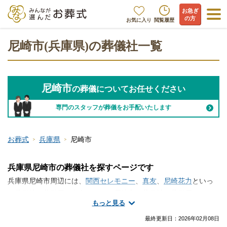
お急ぎ
の方
お気に入り
閲覧履歴
尼崎市(兵庫県)の葬儀社一覧
尼崎市
の葬儀についてお任せください
専門のスタッフが葬儀をお手配いたします
お葬式
兵庫県
尼崎市
兵庫県尼崎市の葬儀社を探すページです
兵庫県尼崎市周辺には、
関西セレモニー
、
真友
、
尼崎花力
といっ
た葬儀社・葬儀屋が存在します。尼崎市で葬儀社・葬儀屋さんの
もっと見る
情報をお探しですか？火葬のみ、一日葬、家族葬、一般的なお葬
式など、手厚く真心のこもったサービスが魅力の葬儀屋さんから
最終更新日：
2026年02月08日