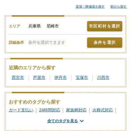
大規模な葬儀にも対応できる葬儀会社まで、ご自身の希望に合わ
斎場・葬儀場を探す
駅から探す
せて選択することが大切です。各葬儀屋さんの特徴、おすすめの
葬儀社などをご覧ください。「みんなが選んだお葬式」では、基
準を満たした尼崎市対応の葬儀社・葬儀屋さんをご紹介しており
兵庫県
尼崎市
市区町村を選択
エリア
ます。少しでもご不明点などがあれば、些細と思われることでも
遠慮なく、24時間365日お電話でご相談いただけます。尼崎市の葬
条件を選択できます
条件を選択
詳細条件
儀社を比較検討の際に「信頼のおける葬儀屋さんはどこ？」など
のお問合せも承ります。独自の基準を満たした安心安全な葬儀屋
さんをご案内いたしますので、あわせて新サービスなどの最新情
報をチェックするなど、しっかりと情報収集を行って信頼のおけ
近隣のエリアから探す
そうな葬儀会社を探しましょう。
西宮市
芦屋市
伊丹市
宝塚市
川西市
おすすめのタグから探す
カード支払い
24時間対応
家族葬対応
火葬式対応
一日葬対応
社葬対応
業界団体加盟
全てのタグを見る
葬祭ディレクター
ご遺体あずかり
専用斎場あり