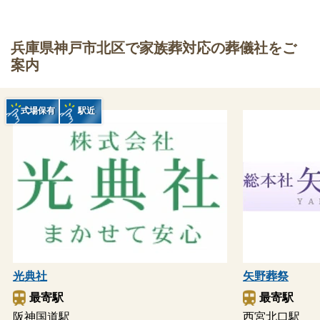
兵庫県神戸市北区で家族葬対応の葬儀社をご
案内
式場保有
駅近
光典社
矢野葬祭
最寄駅
最寄駅
阪神国道駅
西宮北口駅