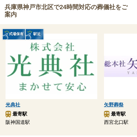
兵庫県神戸市北区で24時間対応の葬儀社をご
案内
式場保有
駅近
光典社
矢野葬祭
最寄駅
最寄駅
阪神国道駅
西宮北口駅