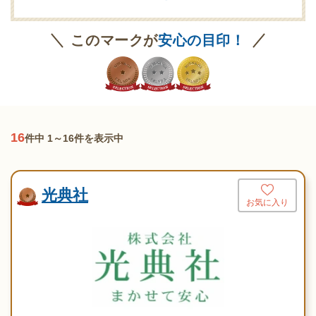
葬祭ディレクター
ご遺体あずかり
専用斎場あり
このマークが
安心の目印！
16
件中 1～16件を表示中
光典社
お気に入り