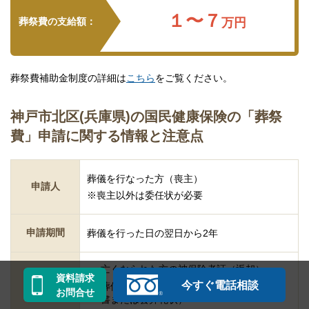
１〜７
葬祭費の支給額：
万円
葬祭費補助金制度の詳細は
こちら
をご覧ください。
神戸市北区(兵庫県)の国民健康保険の「葬祭
費」申請に関する情報と注意点
葬儀を行なった方（喪主）
申請人
※喪主以外は委任状が必要
申請期間
葬儀を行った日の翌日から2年
亡くなられた方の被保険者証（返却）
資料請求
今すぐ電話相談
葬儀を行ったことが確認できるもの（領収
お問合せ
書または会葬礼状）