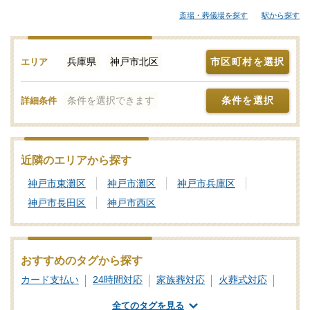
屋さんから大規模な葬儀にも対応できる葬儀会社まで、ご自身の
斎場・葬儀場を探す
駅から探す
希望に合わせて選択することが大切です。各葬儀屋さんの特徴、
おすすめの葬儀社などをご覧ください。「みんなが選んだお葬
式」では、基準を満たした神戸市北区対応の葬儀社・葬儀屋さん
兵庫県
神戸市北区
市区町村を選択
エリア
をご紹介しております。少しでもご不明点などがあれば、些細と
思われることでも遠慮なく、24時間365日お電話でご相談いただけ
条件を選択できます
条件を選択
詳細条件
ます。神戸市北区の葬儀社を比較検討の際に「信頼のおける葬儀
屋さんはどこ？」などのお問合せも承ります。独自の基準を満た
した安心安全な葬儀屋さんをご案内いたしますので、あわせて新
サービスなどの最新情報をチェックするなど、しっかりと情報収
近隣のエリアから探す
集を行って信頼のおけそうな葬儀会社を探しましょう。
神戸市東灘区
神戸市灘区
神戸市兵庫区
神戸市長田区
神戸市西区
おすすめのタグから探す
カード支払い
24時間対応
家族葬対応
火葬式対応
一日葬対応
社葬対応
業界団体加盟
全てのタグを見る