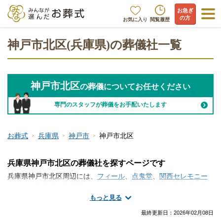
お急ぎ
の方
お気に入り
閲覧履歴
神戸市北区(兵庫県)の葬儀社一覧
神戸市北区
の葬儀についてお任せください
専門のスタッフが葬儀をお手配いたします
お葬式
兵庫県
神戸市
神戸市北区
兵庫県神戸市北区の葬儀社を探すページです
兵庫県神戸市北区周辺には、
フィール
、
点鬼堂
、
関西セレモニー
といった葬儀社・葬儀屋が存在します。神戸市北区で葬儀社・葬
もっと見る
儀屋さんの情報をお探しですか？火葬のみ、一日葬、家族葬、一
般的なお葬式など、手厚く真心のこもったサービスが魅力の葬儀
最終更新日：
2026年02月08日