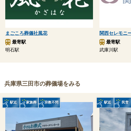
まごころ葬儀社風花
関西セレモニ
最寄駅
最寄駅
明石駅
武庫川駅
兵庫県三田市の葬儀場をみる
駅近
家族葬
宗教不問
駅近
民営