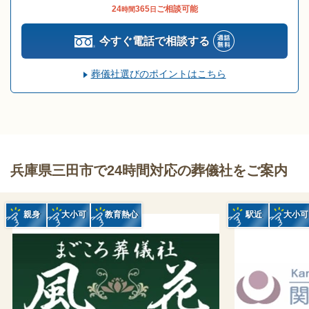
24
365
ご相談可能
時間
日
今すぐ電話で相談する
葬儀社選びのポイントはこちら
兵庫県三田市で24時間対応の葬儀社をご案内
親身
大小可
教育熱心
駅近
大小可