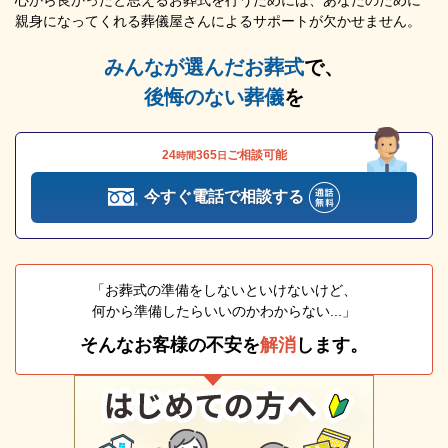
親身になってくれる葬儀屋さんによるサポートが欠かせません。
みんなが選んだお葬式
で、
後悔のない葬儀
を
24
365
ご相談可能
時間
日
今すぐ電話で相談する
「お葬式の準備をしないといけないけど、
何から準備したらいいのかわからない...」
そんなお客様の不安を
解消
します。