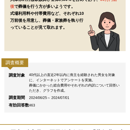
後
で葬儀を行う方が多いようです。
式場利用料や付帯費用など、それぞれ10
万前後を用意し、
葬儀・家族葬を執り行
っていることが見て取れます。
調査概要
調査対象
40代以上の直近2年以内に喪主を経験された男女を対象
に、インターネットでアンケートを実施。
葬儀にかかった総合費用やそれぞれの内訳について回答い
ただき、グラフを作成。
調査期間
2024/06/25～ 2024/07/01
有効回答数
463