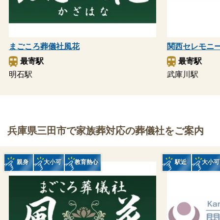
まごころ葬儀社風花
関西セレモニ
最寄駅
最寄駅
明石駅
武庫川駅
兵庫県三田市で家族葬対応の葬儀社をご案内
親身
大小可
教育熱心
駅近
大小可