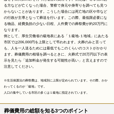
る方などが亡くなった場合、警察で身元や身寄りを調べても見つ
からないことがあります。こうした場合には死亡地の区や市など
の行政が主導となって葬送を行います。この際、最低限必要にな
る物品、経費負担の少ない日程、人件費での葬祭費が約20万円に
なります。
例として、厚生労働省の級地表にある「１級地-１地域」にあたる
市区では206,000円を上限として弔われます。火葬のみと言って
も、人を一人送るためには最低でもこのくらいのコストがかかり
ます。葬儀費用の相場を調べるときに、火葬式で20万円以下の表
示を見たら「追加料金が発生する可能性が高い」と言えますので
注意してください。
※生活保護法の葬祭費は、地域別に上限が定められています。その際、かか
わってくるのが「級地」です。
人口の集中している市区の多くは１級地に指定されています。
葬儀費用の総額を知る3つのポイント