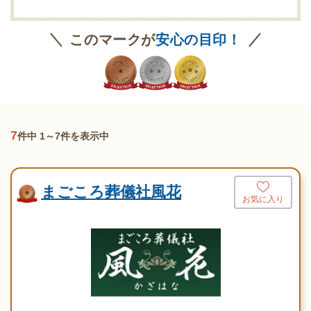
葬祭ディレクター
ご遺体あずかり
専用斎場あり
このマークが
安心の目印！
7
件中 1～7件を表示中
まごころ葬儀社風花
お気に入り