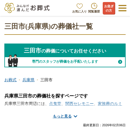
お急ぎ
の方
お気に入り
閲覧履歴
三田市(兵庫県)の葬儀社一覧
三田市
の葬儀についてお任せください
専門のスタッフが葬儀をお手配いたします
お葬式
兵庫県
三田市
兵庫県三田市の葬儀社を探すページです
兵庫県三田市周辺には、
点鬼堂
、
関西セレモニー
、
家族葬のルミ
ーナ
といった葬儀社・葬儀屋が存在します。三田市で葬儀社・葬
もっと見る
儀屋さんの情報をお探しですか？火葬のみ、一日葬、家族葬、一
般的なお葬式など、手厚く真心のこもったサービスが魅力の葬儀
最終更新日：
2026年02月06日