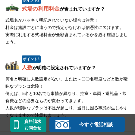
ポイント
2
式場の利用料金
が含まれていますか？
式場名がハッキリ明記されていない場合は注意！
料金は施設ごとに違うので指定がなければ信憑性に欠けます。
実際に利用する式場料金が全額含まれているかを必ず確認しまし
ょう。
ポイント
3
人数
が明確に設定されていますか？
何名と明確に人数設定がない、または～〇〇名程度などと数が曖
昧なプランは危険！
例えば、5名と10名でも事情が異なり、控室・車両・返礼品・飲
食費などの必要なものが変わってきます。
人数が曖昧なプランは不足が起こり、当日に困る事態が生じやす
くなりますので注意しましょう。
資料請求
今すぐ電話相談
お問合せ