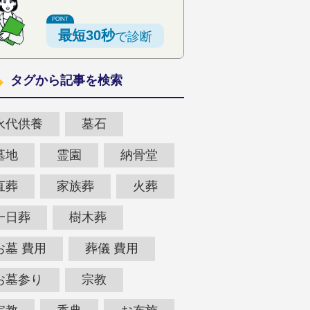
最短30秒
で診断
タグから記事を検索
永代供養
墓石
墓地
霊園
納骨堂
直葬
家族葬
火葬
一日葬
樹木葬
お墓 費用
葬儀 費用
お墓参り
宗教