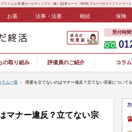
プライム上場 燦ホールディングス（株）[証券コード：9628] グループのライフフォワー
お墓
法事・法要
相続
保険
受付時間:8
ちの取り組み
評価員のご紹介
コラム
コラム一覧
塔婆を立てないのはマナー違反？立てない宗派について
カ
ヤル
はマナー違反？立てない宗