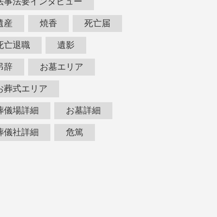
法事法要インタビュー
遺産
焼香
死亡届
死亡退職
遺影
弔辞
お墓エリア
お葬式エリア
葬儀場詳細
お墓詳細
葬儀社詳細
危篤