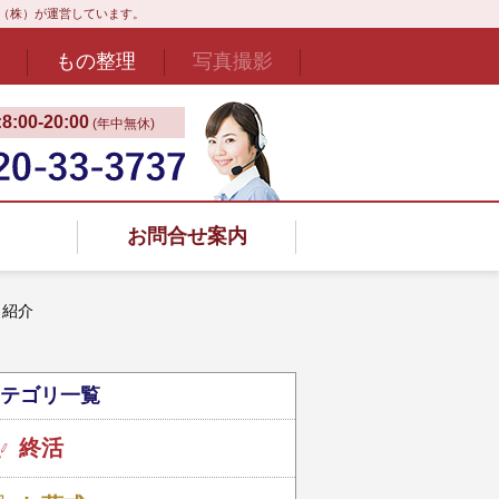
ド（株）が運営しています。
もの整理
写真撮影
:00‐20:00
(年中無休)
お問合せ案内
も紹介
テゴリ一覧
終活