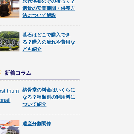
永代供養のその後って？
遺骨の安置期間・供養方
法について解説
墓石はどこで購入でき
る？購入の流れや費用な
ども紹介
新着コラム
納骨堂の料金はいくらに
なる？種類別の利用料に
ついて紹介
遺産分割調停