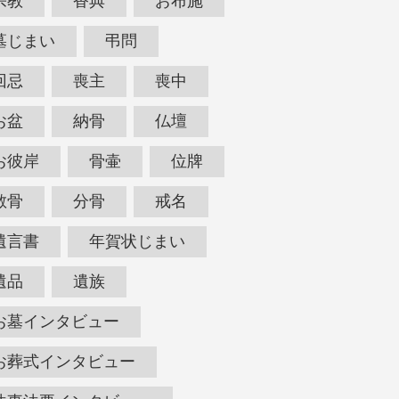
宗教
香典
お布施
墓じまい
弔問
回忌
喪主
喪中
お盆
納骨
仏壇
お彼岸
骨壷
位牌
散骨
分骨
戒名
遺言書
年賀状じまい
遺品
遺族
お墓インタビュー
お葬式インタビュー