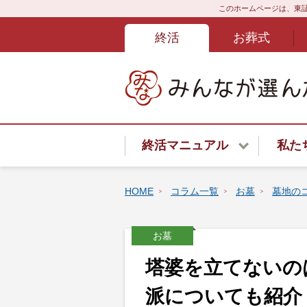
このホームページは、東証
終活
お葬式
終活マニュアル
私た
終活サービスご紹介
HOME
コラム一覧
お墓
墓地の
終活はじめてガイド
お墓
終活あんしんよろず相談ダイ
塔婆を立てないの
遺言書
派についても紹介