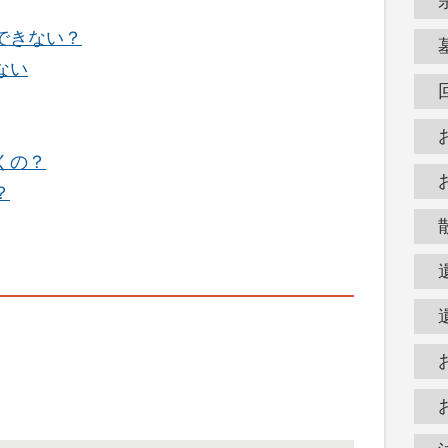
できない？
ない
くの？
？