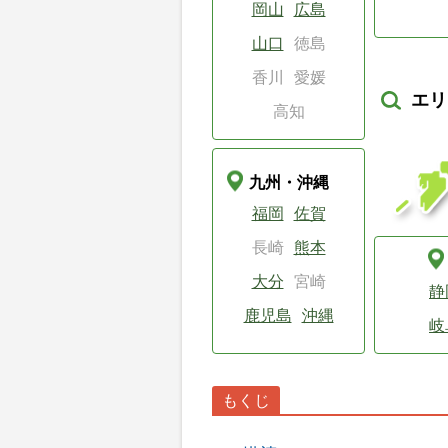
岡山
広島
山口
徳島
香川
愛媛
エリ
高知
九州・沖縄
福岡
佐賀
長崎
熊本
大分
宮崎
静
鹿児島
沖縄
岐