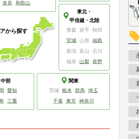
奈良
和歌山
東北・
甲信越・北陸
青森
岩手
秋田
アから探す
宮城
山形
福島
新潟
富山
石川
福井
山梨
長野
中部
関東
岡
愛知
茨城
栃木
群馬
埼玉
阜
三重
千葉
東京
神奈川