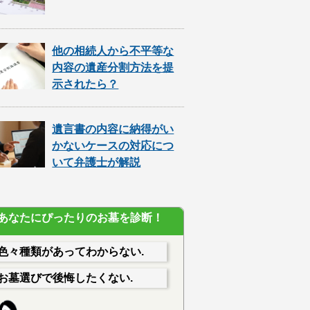
他の相続人から不平等な
内容の遺産分割方法を提
示されたら？
遺言書の内容に納得がい
かないケースの対応につ
いて弁護士が解説
あなたにぴったりのお墓を診断！
色々種類があってわからない.
お墓選びで後悔したくない.