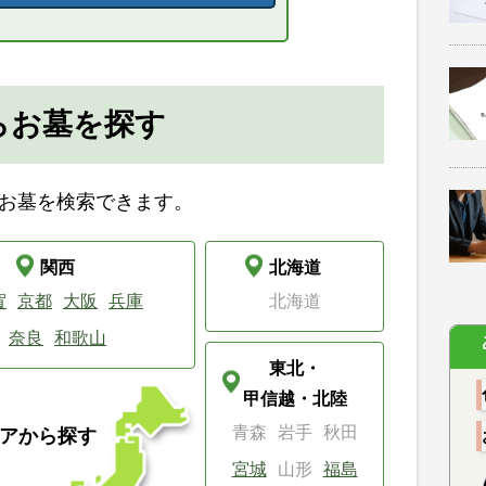
らお墓を探す
お墓を検索できます。
関西
北海道
賀
京都
大阪
兵庫
北海道
奈良
和歌山
東北・
甲信越・北陸
青森
岩手
秋田
アから探す
宮城
山形
福島