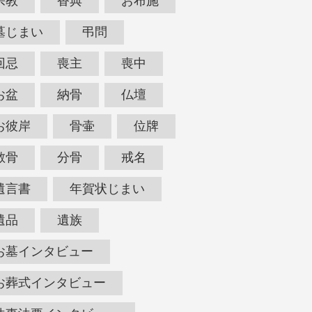
宗教
香典
お布施
墓じまい
弔問
回忌
喪主
喪中
お盆
納骨
仏壇
お彼岸
骨壷
位牌
散骨
分骨
戒名
遺言書
年賀状じまい
遺品
遺族
お墓インタビュー
お葬式インタビュー