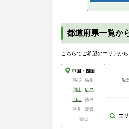
都道府県一覧か
こちらでご希望のエリアから
中国・四国
鳥取
島根
滋
岡山
広島
山口
徳島
香川
愛媛
エリ
高知