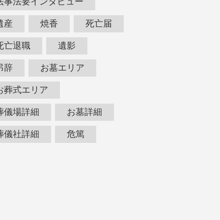
法事法要インタビュー
遺産
焼香
死亡届
死亡退職
遺影
弔辞
お墓エリア
お葬式エリア
葬儀場詳細
お墓詳細
葬儀社詳細
危篤