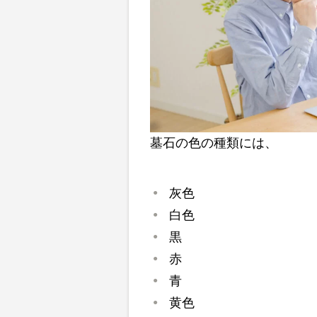
墓石の色の種類には、
灰色
白色
黒
赤
青
黄色