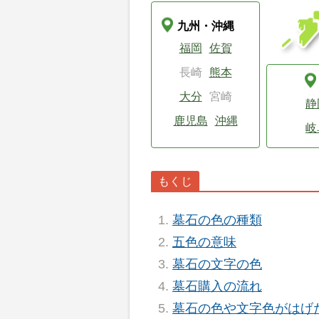
九州・沖縄
福岡
佐賀
長崎
熊本
大分
宮崎
静
鹿児島
沖縄
岐
墓石の色の種類
五色の意味
墓石の文字の色
墓石購入の流れ
墓石の色や文字色がはげ