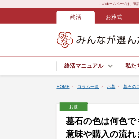
このホームページは、東証
終活
お葬式
終活マニュアル
私た
終活サービスご紹介
HOME
コラム一覧
お墓
墓石の
終活はじめてガイド
お墓
終活あんしんよろず相談ダイ
墓石の色は何色で
遺言書
意味や購入の流れ