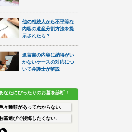
他の相続人から不平等な
内容の遺産分割方法を提
示されたら？
遺言書の内容に納得がい
かないケースの対応につ
いて弁護士が解説
あなたにぴったりのお墓を診断！
色々種類があってわからない.
お墓選びで後悔したくない.