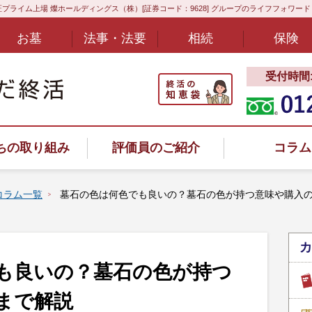
プライム上場 燦ホールディングス（株）[証券コード：9628] グループのライフフォワー
お墓
法事・法要
相続
保険
受付時間:8
ちの取り組み
評価員のご紹介
コラム
コラム一覧
墓石の色は何色でも良いの？墓石の色が持つ意味や購入
カ
ヤル
も良いの？墓石の色が持つ
まで解説