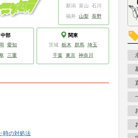
新潟
富山
石川
福井
山梨
長野
中部
関東
岡
愛知
茨城
栃木
群馬
埼玉
阜
三重
千葉
東京
神奈川
た時の対処法