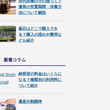
永代供養のその後って？
遺骨の安置期間・供養方
法について解説
墓石はどこで購入でき
る？購入の流れや費用な
ども紹介
新着コラム
納骨堂の料金はいくらに
なる？種類別の利用料に
ついて紹介
遺産分割調停