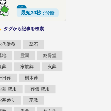
最短30秒
で診断
タグから記事を検索
永代供養
墓石
墓地
霊園
納骨堂
直葬
家族葬
火葬
一日葬
樹木葬
お墓 費用
葬儀 費用
お墓参り
宗教