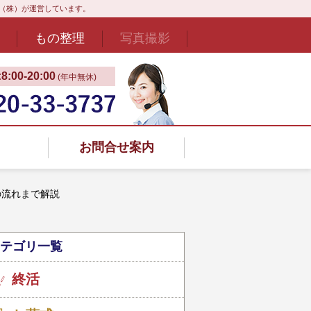
ド（株）が運営しています。
もの整理
写真撮影
:00‐20:00
(年中無休)
お問合せ案内
の流れまで解説
テゴリ一覧
終活