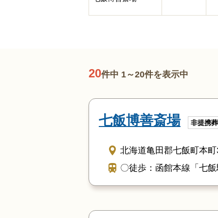
20
件中 1～20件を表示中
七飯博善斎場
非提携葬
北海道亀田郡七飯町本町3-
〇徒歩：函館本線「七飯