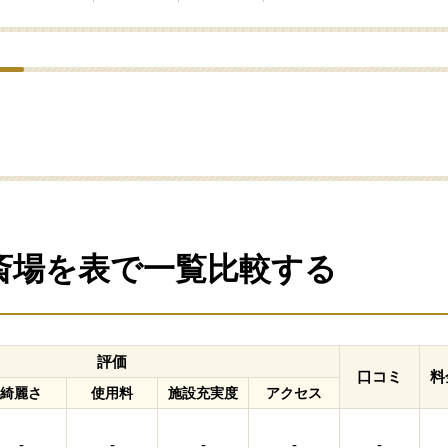
の斎場を表で一覧比較する
評価
口コミ
料
綺麗さ
使用料
施設充実度
アクセス
-
-
-
-
-