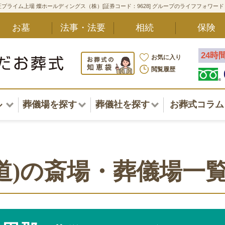
プライム上場 燦ホールディングス（株）[証券コード：9628] グループのライフフォワー
お墓
法事・法要
相続
保険
24時
お気に入り
閲覧履歴
ル
葬儀場を探す
葬儀社を探す
お葬式コラム
アル一覧
北海道
北海道
東北・甲信越・北陸
東北・甲信越・北陸
ポート
道)の斎場・葬儀場一
関東
関東
〜葬儀後まで
中部・東海
中部・東海
方