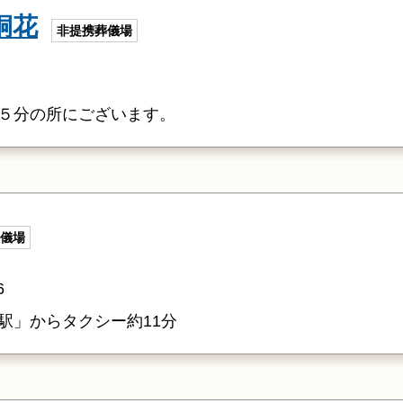
桐花
非提携葬儀場
５分の所にございます。
儀場
6
駅」からタクシー約11分