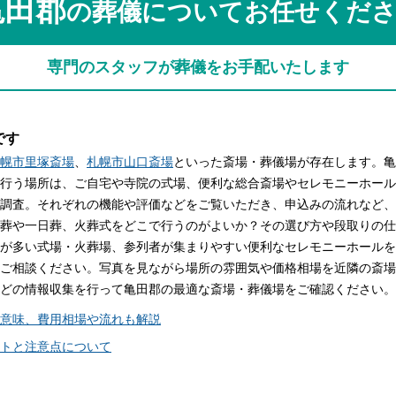
亀田郡
の葬儀についてお任せくだ
関西
関西
中国・四国
中国・四国
平均相場
専門のスタッフが葬儀をお手配いたします
九州・沖縄
九州・沖縄
です
幌市里塚斎場
、
札幌市山口斎場
といった斎場・葬儀場が存在します。亀
行う場所は、ご自宅や寺院の式場、便利な総合斎場やセレモニーホール
調査。それぞれの機能や評価などをご覧いただき、申込みの流れなど、
葬や一日葬、火葬式をどこで行うのがよいか？その選び方や段取りの仕
が多い式場・火葬場、参列者が集まりやすい便利なセレモニーホールを
ご相談ください。写真を見ながら場所の雰囲気や価格相場を近隣の斎場
どの情報収集を行って亀田郡の最適な斎場・葬儀場をご確認ください。
意味、費用相場や流れも解説
トと注意点について