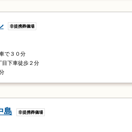
ル
非提携葬儀場
車で３０分
丁目下車徒歩２分
分
中島
非提携葬儀場