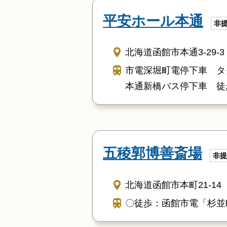
平安ホール本通
非
北海道函館市本通3-29-3
市電深堀町電停下車 タ
本通新橋バス停下車 徒
五稜郭博善斎場
非提
北海道函館市本町21-14
〇徒歩：函館市電「杉並