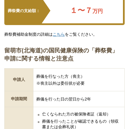
１〜７
葬祭費の支給額：
万円
葬祭費補助金制度の詳細は
こちら
をご覧ください。
留萌市(北海道)の国民健康保険の「葬祭費」
申請に関する情報と注意点
葬儀を行なった方（喪主）
申請人
※喪主以外は委任状が必要
申請期間
葬儀を行った日の翌日から2年
亡くなられた方の被保険者証（返却）
葬儀を行ったことが確認できるもの（領収
書または会葬礼状）