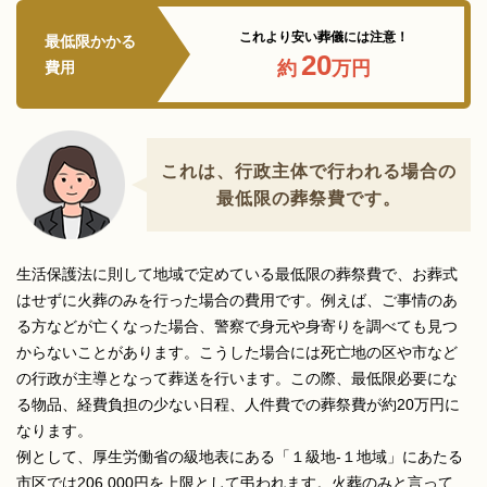
これより安い葬儀には注意！
最低限かかる
20
約
万円
費用
これは、行政主体で行われる場合の
最低限の葬祭費です。
生活保護法に則して地域で定めている最低限の葬祭費で、お葬式
はせずに火葬のみを行った場合の費用です。例えば、ご事情のあ
る方などが亡くなった場合、警察で身元や身寄りを調べても見つ
からないことがあります。こうした場合には死亡地の区や市など
の行政が主導となって葬送を行います。この際、最低限必要にな
る物品、経費負担の少ない日程、人件費での葬祭費が約20万円に
なります。
例として、厚生労働省の級地表にある「１級地-１地域」にあたる
市区では206,000円を上限として弔われます。火葬のみと言って