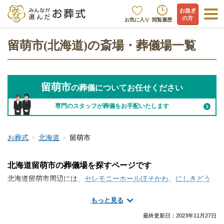
お急ぎ
の方
お気に入り
閲覧履歴
留萌市(北海道)の斎場・葬儀場一覧
留萌市
の葬儀についてお任せください
専門のスタッフが葬儀をお手配いたします
お葬式
北海道
留萌市
北海道留萌市の葬儀場を探すページです
北海道留萌市周辺には、
セレモニーホールほそかわ
、
にしきどう
花園市民斎場
、
札幌市里塚斎場
といった斎場・葬儀場が存在しま
もっと見る
す。留萌市で斎場・葬儀場の情報をお探しですか？家族葬や一日
葬・火葬式などの葬儀を行う場所は、ご自宅や寺院の式場、便利
最終更新日：
2023年11月27日