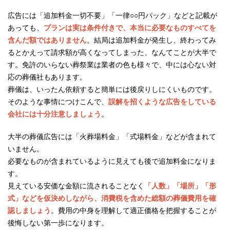
広告には「追加料金一切不要」「一律○○円パック」などと記載が
あっても、
プランは実は条件付きで、本当に必要なものすべてを
含んだ額ではありません
。結局は追加料金が発生し、終わってみ
るとかえって請求額が高くなってしまった、なんてことが大半で
す。免許のいらない葬祭業は業者の色も様々で、中には心ない対
応の葬儀社もあります。
葬儀は、いったん依頼すると簡単には後戻りしにくいものです。
そのような事情につけこんで、
誤解を招くような広告をしている
会社には十分注意しましょう
。
大半の葬儀広告には「火葬場料金」「式場料金」などが含まれて
いません。
必要なものが含まれているように見えても後で追加料金になりま
す。
見えている安価な金額に流されることなく
「人数」「場所」「形
式」などを仮決めしながら、消費税を含めた総額の葬儀費用を確
認しましょう
。費用の中身を理解して適正価格を把握することが
後悔しない第一歩になります。