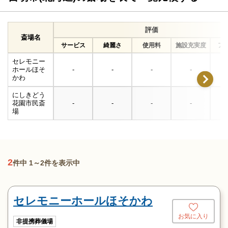
評価
斎場名
サービス
綺麗さ
使用料
施設充実度
ア
セレモニー
ホールほそ
-
-
-
-
かわ
にしきどう
花園市民斎
-
-
-
-
場
2
件中 1～2件を表示中
セレモニーホールほそかわ
お気に入り
非提携葬儀場