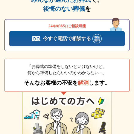
後悔のない葬儀
を
24
365
ご相談可能
時間
日
今すぐ電話で相談する
「お葬式の準備をしないといけないけど、
何から準備したらいいのかわからない...」
そんなお客様の不安を
解消
します。