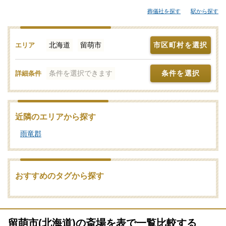
な総合斎場やセレモニーホールなどが候補となります。「みんな
葬儀社を探す
駅から探す
が選んだお葬式」では、斎場やセレモニーホールを調査。それぞ
れの機能や評価などをご覧いただき、申込みの流れなど、ご不明
点があれば、些細と思われることでも遠慮なくお電話でご相談く
北海道
留萌市
市区町村を選択
エリア
ださい。家族葬や一日葬、火葬式をどこで行うのがよいか？その
選び方や段取りの仕方をはじめ、式場・火葬場の手配までを含め
条件を選択できます
条件を選択
詳細条件
てサポートいたします。留萌市で利用者が多い式場・火葬場、参
列者が集まりやすい便利なセレモニーホールを検索！施設予約や
空き日程の確認・利用状況などのお問合せも承りますので、まず
はご相談ください。写真を見ながら場所の雰囲気や価格相場を近
近隣のエリアから探す
隣の斎場・葬儀場とで比較したり、新設セレモニーホールなどの
雨竜郡
最新情報をチェックしたりなどの情報収集を行って留萌市の最適
な斎場・葬儀場をご確認ください。
葬儀と葬式、告別式の違いとは？葬儀の意味、費用相場や流れ
おすすめのタグから探す
も解説
家族葬の基礎知識｜費用や流れ、メリットと注意点について
留萌市(北海道)の斎場を表で一覧比較する