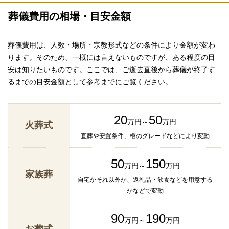
葬儀費用の相場・目安金額
葬儀費用は、人数・場所・宗教形式などの条件により金額が変わ
ります。そのため、一概には言えないものですが、ある程度の目
安は知りたいものです。ここでは、ご逝去直後から葬儀が終了す
るまでの目安金額として参考までにご覧ください。
20
50
万円～
万円
火葬式
直葬や安置条件、棺のグレードなどにより変動
50
150
万円～
万円
家族葬
自宅かそれ以外か、返礼品・飲食などを用意する
かなどで変動
90
190
万円～
万円
お葬式