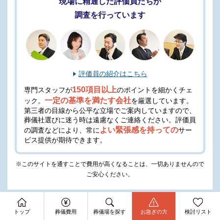
現場に精通した評価員たちが
調査を行っています
評価員の紹介はこちら
150項目以上
専門スタッフが
のポイントを細かくチェ
一定の基準を満たす会社
ック。
を厳選しています。
第三者の目線から公平な立場でご案内していますので、
葬儀社選びに迷う時は遠慮なくご連絡ください。
評価員
よい緊張感を持っての
の調査などにより、常に
サー
ビス提供が期待できます。
※このサイトを通すことで費用が高くなることは、一切ありませんので
ご安心ください。
資料請求
今すぐ電話相談
トップ
葬儀費用
葬儀場を探す
お急ぎの方
検討リスト
お問合せ
みんなが選んだお葬式
で、