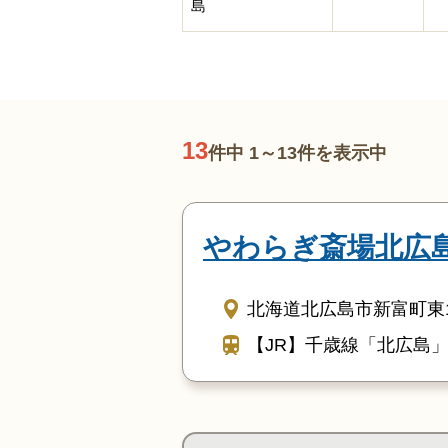
島
13
件中 1～13件を表示中
やわらぎ斎場北広
北海道北広島市新富町東1-
【JR】千歳線「北広島