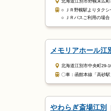
北海道江別市野幌末広町3
○ ＪＲ野幌駅よりタクシ
○ ＪＲバスご利用の場合
メモリアホール江
北海道江別市中央町29-1
〇車：函館本線「高砂駅
やわらぎ斎場江別