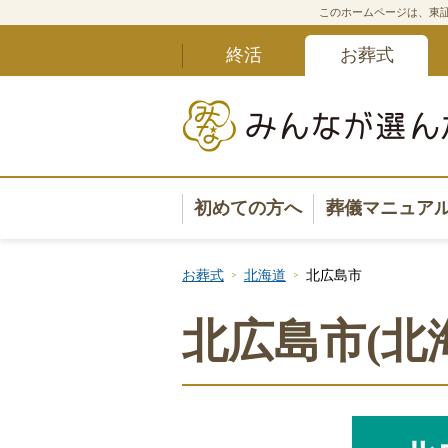
このホームページは、東証
終活
お葬式
初めての方へ
葬儀マニュア
葬儀マニュ
お葬式
北海道
北広島市
葬儀安心サ
北広島市(北
葬儀の準備
葬儀の選び