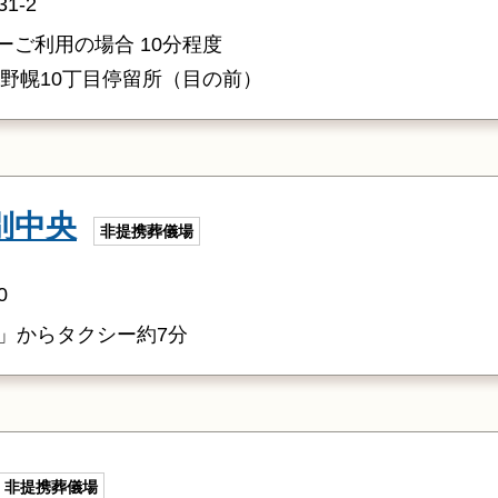
1-2
ーご利用の場合 10分程度
 野幌10丁目停留所（目の前）
別中央
非提携葬儀場
0
」からタクシー約7分
非提携葬儀場