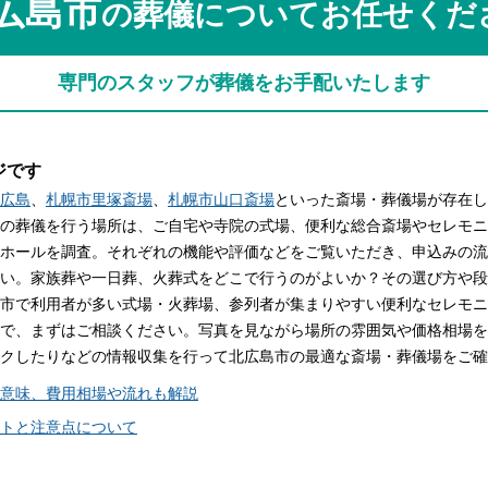
広島市
の葬儀についてお任せくだ
関西
関西
中国・四国
中国・四国
平均相場
専門のスタッフが葬儀をお手配いたします
九州・沖縄
九州・沖縄
ジです
広島
、
札幌市里塚斎場
、
札幌市山口斎場
といった斎場・葬儀場が存在し
の葬儀を行う場所は、ご自宅や寺院の式場、便利な総合斎場やセレモニ
ホールを調査。それぞれの機能や評価などをご覧いただき、申込みの流
い。家族葬や一日葬、火葬式をどこで行うのがよいか？その選び方や段
市で利用者が多い式場・火葬場、参列者が集まりやすい便利なセレモニ
で、まずはご相談ください。写真を見ながら場所の雰囲気や価格相場を
クしたりなどの情報収集を行って北広島市の最適な斎場・葬儀場をご確
意味、費用相場や流れも解説
トと注意点について