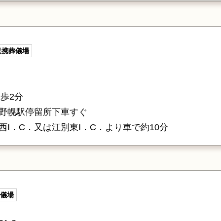
提携葬儀場
歩2分
野幌駅停留所下車すぐ
I．C．又は江別東I．C．より車で約10分
儀場