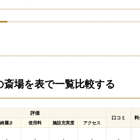
)の斎場を表で一覧比較する
評価
口コミ
料
綺麗さ
使用料
施設充実度
アクセス
-
-
-
-
-