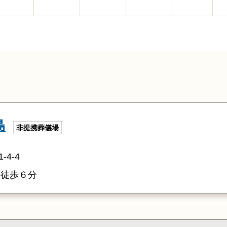
島
非提携葬儀場
4-4
」徒歩６分