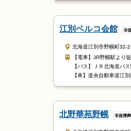
江別ベルコ会館
非
北海道江別市野幌町32-2
【電車】JR野幌駅より徒
【バス】ＪＲ北海道バス
【車】道央自動車道江別西
北野華苑野幌
非提携葬