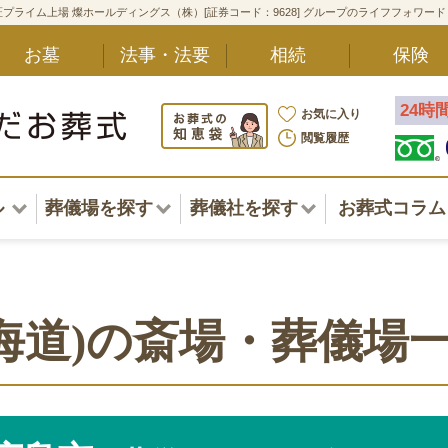
プライム上場 燦ホールディングス（株）[証券コード：9628] グループのライフフォワー
お墓
法事・法要
相続
保険
24時
お気に入り
閲覧履歴
ル
葬儀場を探す
葬儀社を探す
お葬式コラム
アル一覧
北海道
北海道
東北・甲信越・北陸
東北・甲信越・北陸
ポート
海道)の斎場・葬儀場
関東
関東
〜葬儀後まで
中部・東海
中部・東海
方