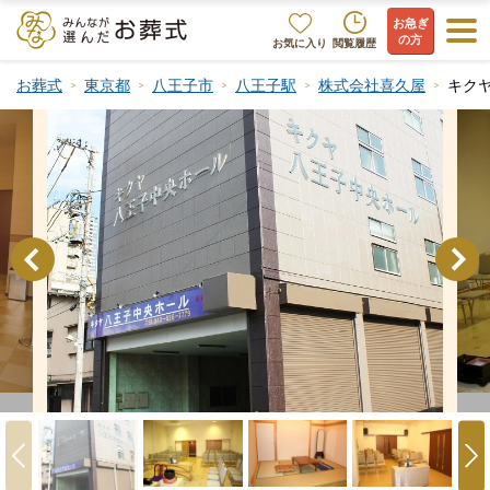
お急ぎ
の方
お気に入り
閲覧履歴
お葬式
東京都
八王子市
八王子駅
株式会社喜久屋
キク