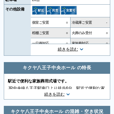
その他設備
駅近
民営
安置可
個室ご安置
○
冷蔵庫ご安置
-
棺棚ご安置
○
火葬のみ受付
○
一日葬対応
○
家族葬対応
○
続きを読む
一般葬対応
○
無宗教対応
○
神道対応
○
キリスト教対応
○
キクヤ八王子中央ホール の特長
友人葬対応
○
社葬対応
○
駅近で便利な家族葬用式場です。
葬祭ディレクター
○
近隣有料駐車場
○
JR中央線八王子駅南口より徒歩6分、駅近で便利な家
続きを読む
族葬用式場です。遠方のご親戚も集まりやすい立地
音響、照明設備
○
相談スペース
○
で、近くにビジネスホテルも多数ございます。
親族控室
○
宗教者控室
○
キクヤ八王子中央ホール の混雑・空き状況