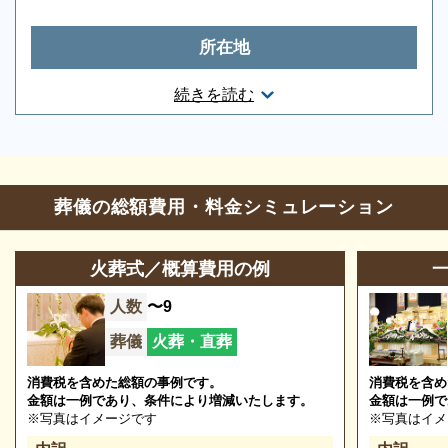
所在地
葬儀のことなら何でもお任せください
東京都八王子市寺町39
続きを読む
ご希望にあわせて葬儀の段取りを進めます。火葬場、
お問合せ・営業時間
霊柩車などの手配をはじめ、必要な葬具（祭壇、棺、
ドライアイス）などを、ご希望にあわせてご用意いた
葬儀の相談
0120-24-1234
します。また、市区役所への死亡届なども代行できま
葬儀の総額費用・料金シミュレーション
す。まずはお電話ください。
参列等のお問合せ
0120-328-719
火葬式／概算費用の例
営業時間
24時間営業
人数
〜9
定休日
年中無休
※2023/09/07時点
葬儀
火葬・直葬
消費税を含めた総額の事例です。
消費税を含め
金額は一例であり、条件により増減いたします。
金額は一例で
キクヤ八王子中央ホールの葬儀の種類
※写真はイメージです
※写真はイメ