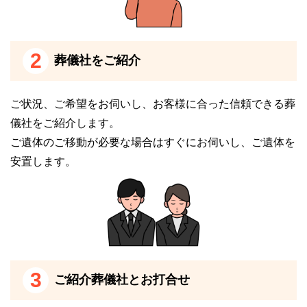
キクヤ八王子中央ホールを利用する時の注意点をご紹
介します。
2
葬儀社をご紹介
キクヤ八王子中央ホールのご利用を検討される
場合はご相談ください
ご状況、ご希望をお伺いし、お客様に合った信頼できる葬
儀社をご紹介します。
無料でご相談を承ります。
ご遺体のご移動が必要な場合はすぐにお伺いし、ご遺体を
電話番号「
0120-24-1234
」にお電話をお願いしま
安置します。
す。
24時間受付けていますので、早朝でも深夜でもかまい
ません。
葬儀のことが何もわからなくても、お電話口でご状況
をお伺いしながら適切にアドバイスいたします。
3
ご紹介葬儀社とお打合せ
キクヤ八王子中央ホールの駐車場について