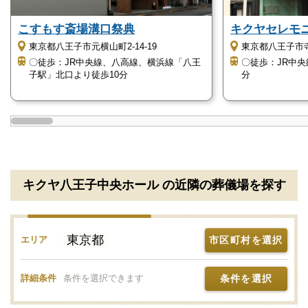
いった葬儀にも対応可能です。
こすもす斎場溝口祭典
キクヤセレモ
故人様の生前の意向や、ご家族の意向なども率先して
東京都八王子市元横山町2-14-19
東京都八王子市
対応することができます。
〇徒歩：JR中央線、八高線、横浜線「八王
〇徒歩：JR中
もし葬儀の行い方や宗教に関することなど、何か特殊
子駅」北口より徒歩10分
分
な事情がある場合でも大丈夫ですので葬儀前の打ち合
わせの際にはご遠慮なくお申し出て大丈夫です。
キクヤ八王子中央ホールはこのような方におす
すめ
キクヤ八王子中央ホール の近隣の葬儀場を探す
キクヤ八王子中央ホールがどのような方におすすめか
をご紹介します。
東京都
市区町村を選択
エリア
葬儀の規模や要望に合った葬儀を執り行いたい
条件を選択
詳細条件
条件を選択できます
方