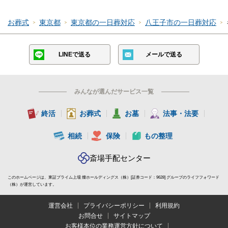
お葬式
東京都
東京都の一日葬対応
八王子市の一日葬対応
LINEで送る
メールで送る
みんなが選んだサービス一覧
終活
お葬式
お墓
法事・法要
相続
保険
もの整理
斎場手配センター
このホームページは、東証プライム上場 燦ホールディングス（株）[証券コード：9628] グループのライフフォワード
（株）が運営しています。
運営会社
プライバシーポリシー
利用規約
お問合せ
サイトマップ
お客様本位の業務運営方針について