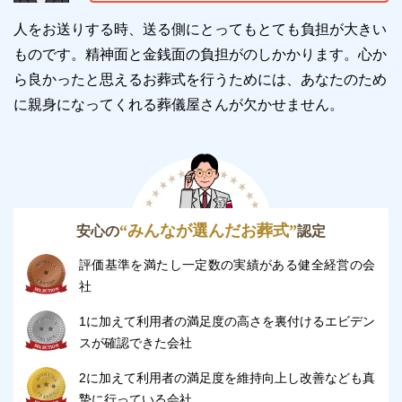
近年では、亡くなった後自宅に戻らないケースも増え
人をお送りする時、送る側にとってもとても負担が大きい
てきています。
ものです。精神面と金銭面の負担がのしかかります。
心か
キクヤ八王子中央ホールでは安置施設を完備している
ら良かったと思えるお葬式を行うためには、あなたのため
ため、急な場合でも安心です。
に親身になってくれる葬儀屋さんが欠かせません。
病院から直接キクヤ八王子中央ホールへ遺体を搬送す
ることも可能です。
遺体を預かった後の面会や付き添いも可能なため、故
人とゆっくり過ごすことができます。
“みんなが選んだお葬式”
安心の
認定
※掲載情報は、葬儀事業者の公式サイトなど、一般公
評価基準を満たし一定数の実績がある健全経営の会
開されている情報を参照し編集したものです。変更
社
等、修正が必要な際には、
こちら
からお知らせくださ
1に加えて利用者の満足度の高さを裏付けるエビデン
い。
スが確認できた会社
2に加えて利用者の満足度を維持向上し改善なども真
摯に行っている会社