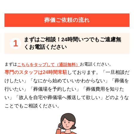
キクヤ八王子中央ホールには2つの式場があり、小規
模から大規模な葬儀まで幅広く対応しています。
葬儀ご依頼の流れ
火葬式、一日葬、家族葬までさまざまなプランも用意
しているため、葬儀の規模や要望に合った葬儀を執り
まずはご相談！24時間いつでもご遠慮無
1
行いたい方におすすめです。
くお電話ください
葬儀の演出にこだわりたい方
まずは
お電話ください。
こちらをタップして（通話無料）
専門のスタッフは24時間常駐
しております。「一旦相談だ
キクヤ八王子中央ホールの祭壇には、スクリーンが設
けしたい」「なにから始めていいかわからない」「葬儀を
置されています。
行いたい」「葬儀場を予約したい」「葬儀費用を知りた
い」「故人を自宅や葬儀場へ搬送して欲しい」どのような
故人との思い出をスクリーンに映しながら、故人との
ことでもご相談ください。
最期の時間をゆっくり過ごすことができます。
キクヤ八王子中央ホールのご利用時の注意点