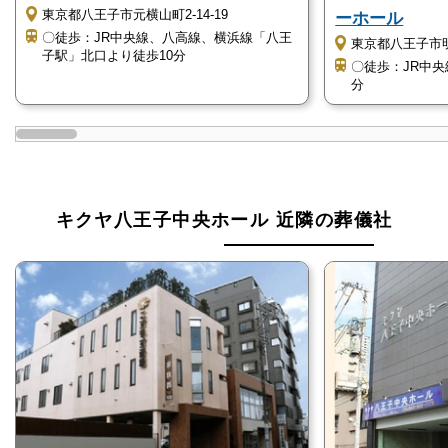
東京都八王子市元横⼭町2-14-19
ーホール
キクヤ八王子中央ホールでは「和菊の会」に入会する
〇徒歩：JR中央線、八高線、横浜線「八王
東京都八王子市
ことで、さまざまな特典を受けることができます。
子駅」北口より徒歩10分
〇徒歩：JR中
分
「和菊の会」には、以下の特典があります。
葬儀料金の割引
斎場使用料金の割引
お仏壇の特別割引
キクヤ八王子中央ホール 近隣の葬儀社
仏事全般のサポート
キクヤ八王子中央ホールは全宗派対応していま
す
キクヤ八王子中央ホールでは、宗教宗派を問わず、ど
なたでも安心してご利用いただけます。
様々な宗派の仏教式だけで無く、神道やキリスト教に
も対応していて、無宗教の葬儀やお別れ会、音楽葬と