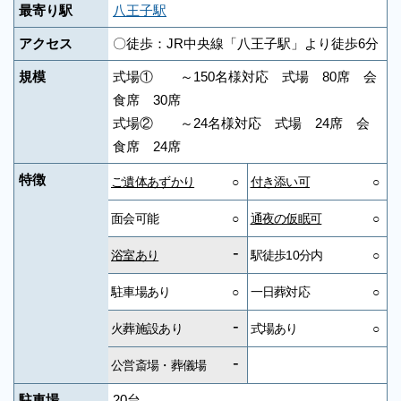
最寄り駅
八王子駅
アクセス
〇徒歩：JR中央線「八王子駅」より徒歩6分
規模
式場① ～150名様対応 式場 80席 会
食席 30席
式場② ～24名様対応 式場 24席 会
食席 24席
特徴
ご遺体あずかり
○
付き添い可
○
面会可能
○
通夜の仮眠可
○
-
浴室あり
駅徒歩10分内
○
駐車場あり
○
一日葬対応
○
-
火葬施設あり
式場あり
○
-
公営斎場・葬儀場
駐車場
20台