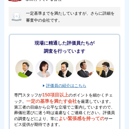
一定基準までを満たしていますが、さらに詳細を
審査中の会社です。
現場に精通した評価員たちが
調査を行っています
評価員の紹介はこちら
150項目以上
専門スタッフが
のポイントを細かくチェ
一定の基準を満たす会社
ック。
を厳選しています。
第三者の目線から公平な立場でご案内していますので、
葬儀社選びに迷う時は遠慮なくご連絡ください。
評価員
よい緊張感を持っての
の調査などにより、常に
サー
ビス提供が期待できます。