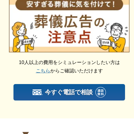
にあわせて、お見積りを作成いたします。葬儀を施行
する前に総額費用をご確認いただき、それぞれの内訳
キクヤ八王子中央ホールの一日葬
をご説明します。その上で葬儀費用の総額にご納得い
ただいてから施行いたしますのでご安心ください。
キクヤ八王子中央ホールの一日葬は、納棺式と葬儀告
別式を1日で執り行う葬儀となります。
一日葬は、時間や費用を軽減しつつ、お別れの時間と
場所はしっかりと持ちたいという方に適しています。
10人以上の費用をシミュレーションしたい方は
キクヤ八王子中央ホールの一日葬は、以下の方におす
こちら
からご確認いただけます
すめです。
時間的に余裕を持ちたい
今すぐ電話で相談
体力的な負担を軽減したい
経済的な負担を軽減したい
読経をせず、自由な葬儀をしたい
キクヤ八王子中央ホールの家族葬