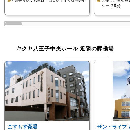
○最寄り駅：京王線「山田駅」より徒歩8分
〇車：京王相模
キクヤ八王子中央ホールは複数のプランから選
シーで５分
べます
キクヤ八王子中央ホールでは、火葬式から一日葬、家
族葬などさまざまな葬儀プランが用意されています。
参列する家族などの人数や要望に合わせて、プランを
選択することができます。
キクヤ八王子中央ホール 近隣の葬儀場
キクヤ八王子中央ホールはエンゼルケア・湯か
んに対応しています
キクヤ八王子中央ホールでは、エンゼルケアや湯かん
にも対応しています。
遺体の防腐処置、詰め物処置、着衣、納棺を女性スタ
ッフが丁寧に施します。
キクヤ八王子中央ホールは和菊の会への入会で
特典が受けられます
こすもす斎場
サン・ライフ