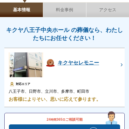
キクヤ八王子中央ホールの家族葬は、通夜と告別式を
基本情報
料金事例
アクセス
2日間にわたってしっかり執り行う葬儀となります。
キクヤ八王子中央ホール の葬儀なら、わたし
キクヤ八王子中央ホールの家族葬は、以下の方におす
たちにお任せください！
すめです。
宗教儀礼・社会的な儀礼を大切にしたい
家族や友人と温かく穏やかなお葬式をしたい
キクヤセレモニー
参列者の人数を把握し、スムーズな葬儀をしたい
故人をゆっくりお見送りしたい
対応エリア
八王子市、日野市、立川市、多摩市、町田市
キクヤ八王子中央ホールの直葬・火葬式
お客様によりそい、思いに応えて参ります。
キクヤ八王子ホールでは、火葬式に対応しています。
24
365
ご相談可能
時間
日
火葬式のプランは、故人の方を安置後に宗教儀式をせ