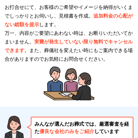
キクヤ八王子中央ホールには、駐車場が20台分ありま
お打合せにて、お客様のご希望やイメージを納得がいくま
す。
でしっかりとお伺いし、見積書を作成。
追加料金の心配が
駐車場が完備されているため、車でも安心して来場で
ない総額を提示
します。
きます。
万一、内容がご要望にあわない時は、お断りいただいてか
まいません。
実費が発生していない限り無料でキャンセル
キクヤ八王子中央ホールの火葬場について
できます。
また、葬儀社を変えたい時にもご案内できる場
キクヤ八王子中央ホールには、火葬の設備はありませ
合がありますのでお気軽にお問合せください。
ん。
そのため、お葬式の後に近隣の火葬場（火葬施設）に
霊柩車で出棺して、火葬場到着後に荼毘（火葬）にふ
す流れになります。
キクヤ八王子中央ホールの安置施設について
キクヤ八王子中央ホールには、2種類の安置室が完備
みんなが選んだお葬式では、厳選審査を経
されています。
た
優良な会社のみをご紹介
しています