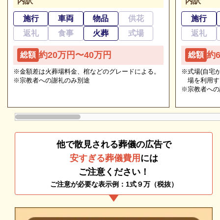
内訳
内訳
ご相談は無料で承ります
キクヤ八王子中央ホールの葬儀の種類をご紹介しま
非日常的な葬儀のこと。初めての方はもちろん、経験
施行
車両
物品
供花
施行
す。
のある方でもわからないことが多いものです。少しで
返礼
食事
火葬
式場
返礼
も不安や心配事があれば、些細と思われることでも遠
キクヤ八王子中央ホールの一般葬
約20万円〜40万円
約
総額
総額
慮なくご相談ください。相談によりイメージが浮かん
で理解が進めば、必要・不要の判断もつきやすくなり
キクヤ八王子中央ホールの一般葬は、通夜と告別式を
※金額差は火葬場料金、棺などのグレードによる。
※式場(自宅
※宗教者への謝礼のみ別途
場を利用す
ます。
2日間にわたってしっかり執り行う葬儀となります。
※宗教者への
参列者が多い場合や、格調高い葬儀を執り行いたいと
いう方に適しています。
キクヤ八王子中央ホールの一般葬は、以下の方におす
他で散見される葬儀の広告で
すめです。
安すぎる葬儀費用
には
ご注意ください！
宗教儀礼・社会的な儀礼を大切にしたい
ご注意が必要な表示例：1式９万（税抜）
多くの参列者を招いて葬儀をしたい
追加料金の心配がない総額費用を提示します
参列者の人数を把握し、スムーズな葬儀をしたい
人数・式場・火葬場などの各種条件やご要望、ご事情
格調高い葬儀をしたい