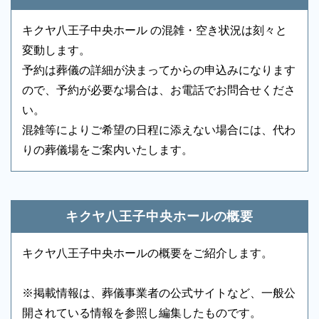
参列者控室
○
シャワー
-
キクヤ八王子中央ホール の混雑・空き状況は刻々と
浴室
-
貸布団
○
変動します。
アメニティセット
-
冷蔵庫
○
予約は葬儀の詳細が決まってからの申込みになります
ので、予約が必要な場合は、お電話でお問合せくださ
テレビ
-
多目的トイレ
○
い。
24時間365日受付
バリアフリー意識
○
エントランス
○
混雑等によりご希望の日程に添えない場合には、代わ
もしもの時は、深夜・早朝に関わらず、まずはお電話
りの葬儀場をご案内いたします。
ロビー
○
エレベーター
○
ください。ご状況・ご希望などをお伺いしながら段取
りを進めます。病院などから故人を移動する車両（寝
エスカレーター
-
車椅子貸出し
○
台車）の手配、ご安置先（霊安室・安置室）などにつ
キクヤ八王子中央ホールの概要
いても、ご案内をいたします。
キクヤ八王子中央ホールの概要をご紹介します。
※掲載情報は、葬儀事業者の公式サイトなど、一般公
開されている情報を参照し編集したものです。