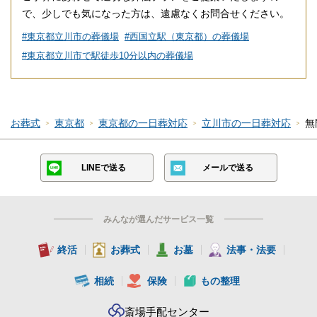
で、少しでも気になった方は、遠慮なくお問合せください。
#東京都立川市の葬儀場
#西国立駅（東京都）の葬儀場
#東京都立川市で駅徒歩10分以内の葬儀場
お葬式
東京都
東京都の一日葬対応
立川市の一日葬対応
無
LINEで送る
メールで送る
みんなが選んだサービス一覧
終活
お葬式
お墓
法事・法要
相続
保険
もの整理
斎場手配センター