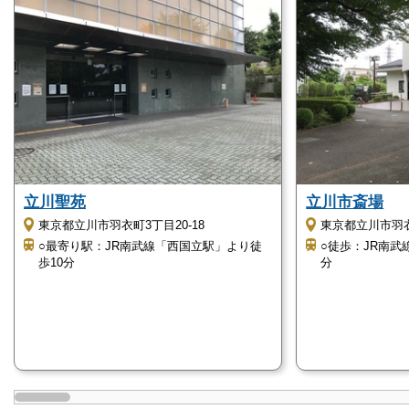
無門庭園は葬儀場らしくない明るい雰囲気の式場を利
用したい人におすすめです。
無門庭園はアメリカの建築様式で建てられた開放的な
空間です。
建築当初は、ビアホールとして利用されていました。
葬儀場には見えない、緑に囲まれた施設で、ゆっくり
お見送りすることができます。
立川聖苑
立川市斎場
東京都立川市羽衣町3丁目20-18
東京都立川市羽衣町
○最寄り駅：JR南武線「西国立駅」より徒
○徒歩：JR南武
無門庭園のご利用時の注意点
歩10分
分
無門庭園のご利用時の注意点を紹介します。
無門庭園のご利用を検討される場合はご相談く
ださい