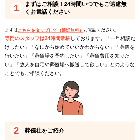
まずはご相談！24時間いつでもご遠慮無
1
くお電話ください
※掲載情報は、葬儀事業者の公式サイトなど、一般公
開されている情報を参照し編集したものです。
変更等、修正が必要な際には、
こちら
からお知らせく
まずは
お電話ください。
こちらをタップして（通話無料）
ださい。
専門のスタッフは24時間常駐
しております。「一旦相談だ
けしたい」「なにから始めていいかわからない」「葬儀を
行いたい」「葬儀場を予約したい」「葬儀費用を知りた
い」「故人を自宅や葬儀場へ搬送して欲しい」どのような
ことでもご相談ください。
2
葬儀社をご紹介