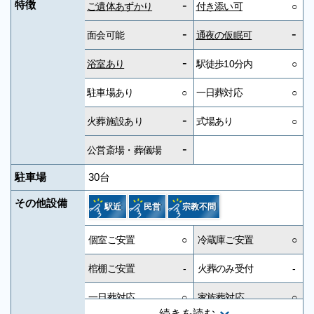
-
特徴
ご遺体あずかり
付き添い可
○
-
-
面会可能
通夜の仮眠可
-
浴室あり
駅徒歩10分内
○
駐車場あり
○
一日葬対応
○
-
火葬施設あり
式場あり
○
-
公営斎場・葬儀場
駐車場
30台
その他設備
駅近
民営
宗教不問
個室ご安置
○
冷蔵庫ご安置
○
棺棚ご安置
-
火葬のみ受付
-
一日葬対応
○
家族葬対応
○
続きを読む