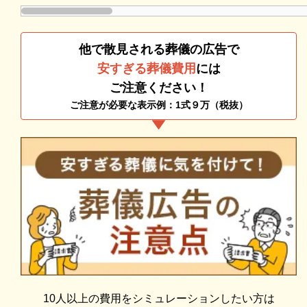
無門庭園の一日葬は、プランに選べる生花祭壇も含ま
れています。
他で散見される葬儀の広告で
一日でも、華やかな祭壇で故人を見送ることができま
安すぎる葬儀費用
には
す。
ご注意ください！
ご注意が必要な表示例：1式９万（税抜）
無門庭園の家族葬
無門庭園の家族葬は、家族や親しい身内だけで、ゆっ
宗教・宗派不問で近くに火葬場もあり
たりと最後の時間を過ごしたい人におすすめです。
ご利用は宗旨・宗派問わず可能となっています。 同
参列者に気を使って疲れることなく、リラックスして
じ町内に火葬場（立川聖苑）がありますので、出棺後
過ごすことができます。
の移動が大変短く済みます。
無門庭園の家族葬は、プランに選べる生花祭壇も含ま
れています。
故人が好きだった花で飾るなど、弔問客の目を気にす
10人以上の費用をシミュレーションしたい方は
ることなく、自由な葬儀を執り行うことができます。