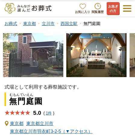
お急ぎ
の方
お気に入り
閲覧履歴
お葬式
東京都
立川市
西国立駅
無門庭園
式場として利用する葬祭施設です。
むもんていえん
無門庭園
5.0
★★★★★
(
1件
)
東京都
東京都立川市
東京都立川市羽衣町3-2-5（▼アクセス）