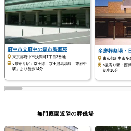
とができます。
無門庭園はこのような方におすすめ
無門庭園はこのような方におすすめです。
府中市立府中の森市民聖苑
多磨葬祭場・
東京都府中市浅間町1丁目3番地
東京都府中市多磨町
家族葬を利用したい方
○最寄り駅：京王線、京王競馬場線「東府中
○最寄り駅：西
駅」より徒歩14分
徒歩10分
無門庭園は家族葬専用の斎場です。
家族や親しい身内だけで、心のこもったお見送りをし
たい人におすすめです。
無門庭園近隣の葬儀場
葬儀場らしくない明るい雰囲気の式場を利用し
たい方