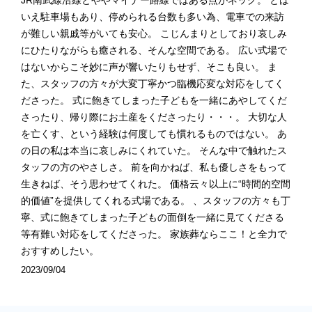
JR南武線沿線とややマイナー路線ではある点がネック。 とは
いえ駐車場もあり、停められる台数も多い為、電車での来訪
が難しい親戚等がいても安心。 こじんまりとしており哀しみ
にひたりながらも癒される、そんな空間である。 広い式場で
はないからこそ妙に声が響いたりもせず、そこも良い。 ま
た、スタッフの方々が大変丁寧かつ臨機応変な対応をしてく
ださった。 式に飽きてしまった子どもを一緒にあやしてくだ
さったり、帰り際にお土産をくださったり・・・。 大切な人
を亡くす、という経験は何度しても慣れるものではない。 あ
の日の私は本当に哀しみにくれていた。 そんな中で触れたス
タッフの方のやさしさ。 前を向かねば、私も優しさをもって
生きねば、そう思わせてくれた。 価格云々以上に“時間的空間
的価値”を提供してくれる式場である。 、スタッフの方々も丁
寧、式に飽きてしまった子どもの面倒を一緒に見てくださる
等有難い対応をしてくださった。 家族葬ならここ！と全力で
おすすめしたい。
2023/09/04