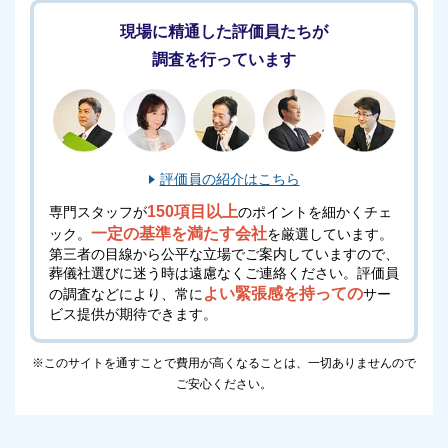
現場に精通した評価員たちが
調査を行っています
評価員の紹介はこちら
150項目以上
専門スタッフが
のポイントを細かくチェ
一定の基準を満たす会社
ック。
を厳選しています。
第三者の目線から公平な立場でご案内していますので、
葬儀社選びに迷う時は遠慮なくご連絡ください。
評価員
よい緊張感を持っての
の調査などにより、常に
サー
ビス提供が期待できます。
※このサイトを通すことで費用が高くなることは、一切ありませんので
ご安心ください。