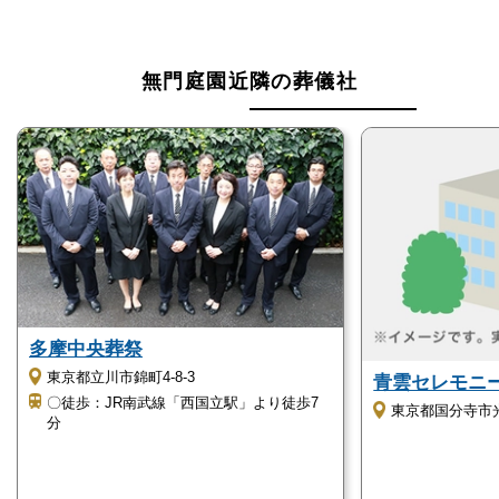
無料でご相談を承ります。
電話番号「
0120-24-1234
」にお電話をお願いしま
す。
無門庭園近隣の葬儀社
24時間受付けていますので、早朝でも深夜でもかまい
ません。
葬儀のことが何もわからなくても、お電話口でご状況
をお伺いしながら適切にアドバイスいたします。
無門庭園の駐車場について
無門庭園には30台の駐車場があります。
多摩中央葬祭
足腰の悪いお年寄りがいても、車で来場することがで
東京都立川市錦町4-8-3
青雲セレモニ
きるので安心です。
〇徒歩：JR南武線「西国立駅」より徒歩7
東京都国分寺市光町
分
無門庭園の火葬場について
無門庭園には火葬の設備はありません。