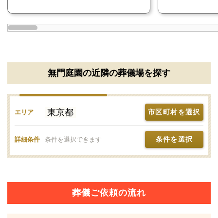
そのため、お葬式の後に近隣の火葬場（火葬施設）に
霊柩車で出棺して、火葬場到着後に荼毘（火葬）にふ
す流れになります。
火葬施設のある立川市斎場は、無門庭園から車で3分
無門庭園の近隣の葬儀場を探す
のところにあります。
無門庭園の安置施設について
東京都
市区町村を選択
エリア
無門庭園は安置が可能です。
条件を選択
詳細条件
条件を選択できます
付き添い可能な7室の個別安置室と、12基の保冷安置
室が完備されています。
個別安置室は、24時間自由な時間に利用することがで
葬儀ご依頼の流れ
き、故人との最後の時間を、ゆっくり過ごすことがで
きます。