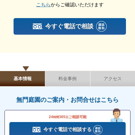
こちら
からご確認いただけます
無門庭園の詳細情報
今すぐ電話で相談
無門庭園の詳細情報を紹介します。
無門庭園はアクセス抜群
最寄り駅の前にコンビニエンスストアや飲食店があり
保冷安置室を完備しています
ますので、買い物や食事に困ることはありません。
無門庭園には12基の保冷安置室が完備されています。
ホテルが多数ある立川からも一駅とアクセスが良いの
で、宿泊先も探しやすいです。
基本情報
料金事例
アクセス
保冷安置室のみの利用も可能です。
事前に電話連絡をすると、10〜15分程度、面会する
ことができます。
無門庭園のご案内・お問合せはこちら
個別安置室があります
24
365
ご相談可能
時間
日
無門庭園には7室の個別安置室が完備されています。
今すぐ電話で相談する