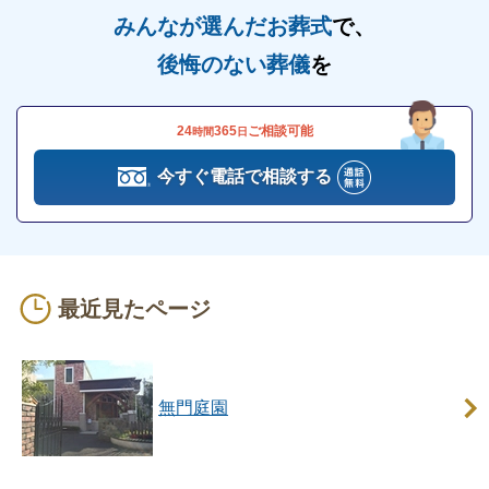
みんなが選んだお葬式
で、
後悔のない葬儀
を
24
365
ご相談可能
時間
日
今すぐ電話で相談する
最近見たページ
無門庭園