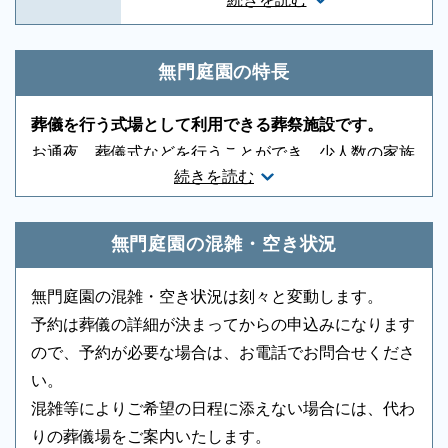
一般葬対応
-
無宗教対応
○
神道対応
○
キリスト教対応
○
無門庭園の特長
友人葬対応
-
社葬対応
-
葬儀を行う式場として利用できる葬祭施設です。
葬祭ディレクター
-
近隣有料駐車場
-
お通夜、葬儀式などを行うことができ、少人数の家族
続きを読む
葬から一般的な規模の葬儀まで、様々な内容のお葬式
音響、照明設備
-
相談スペース
-
が行われています。火葬場については、最寄りの火葬
親族控室
○
宗教者控室
○
炉を利用する流れが基本になります。
無門庭園の混雑・空き状況
参列者控室
-
シャワー
-
無門庭園の混雑・空き状況は刻々と変動します。
浴室
-
貸布団
-
予約は葬儀の詳細が決まってからの申込みになります
アメニティセット
-
冷蔵庫
○
ので、予約が必要な場合は、お電話でお問合せくださ
い。
テレビ
○
多目的トイレ
-
混雑等によりご希望の日程に添えない場合には、代わ
バリアフリー意識
-
エントランス
-
りの葬儀場をご案内いたします。