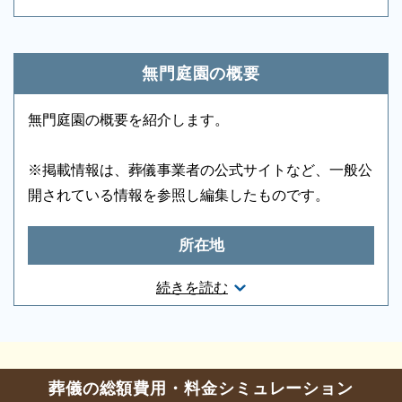
施設の利用には葬儀会社を介して予約・申込みを行う
ロビー
-
エレベーター
-
ことをおすすめします。
エスカレーター
-
車椅子貸出し
-
｢空状況の確認｣｢予約・申込み｣「葬儀の段取り」など
無門庭園の概要
は、葬儀社が一連の流れに沿って手続きを行いますと
滞りなく進行します。二度手間にならないためにも、
無門庭園の概要を紹介します。
まずは葬儀会社に目途をつけましょう。
※掲載情報は、葬儀事業者の公式サイトなど、一般公
開されている情報を参照し編集したものです。
所在地
東京都立川市羽衣町3-2-5
続きを読む
お問合せ・営業時間
安心の葬儀会社を無料でご案内いたします。
段取りを円滑に進めるために、施設の利用実績が多い
葬儀の相談
0120-24-1234
葬儀の総額費用・料金シミュレーション
葬儀社をご紹介いたしますので、0120-24-1234へお