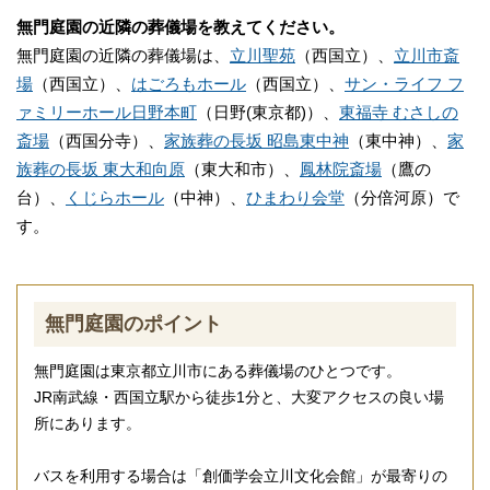
無門庭園の近隣の葬儀場を教えてください。
無門庭園の近隣の葬儀場は、
立川聖苑
（西国立）、
立川市斎
場
（西国立）、
はごろもホール
（西国立）、
サン・ライフ フ
ァミリーホール日野本町
（日野(東京都)）、
東福寺 むさしの
斎場
（西国分寺）、
家族葬の長坂 昭島東中神
（東中神）、
家
族葬の長坂 東大和向原
（東大和市）、
鳳林院斎場
（鷹の
台）、
くじらホール
（中神）、
ひまわり会堂
（分倍河原）で
す。
無門庭園のポイント
無門庭園は東京都立川市にある葬儀場のひとつです。
JR南武線・西国立駅から徒歩1分と、大変アクセスの良い場
所にあります。
バスを利用する場合は「創価学会立川文化会館」が最寄りの