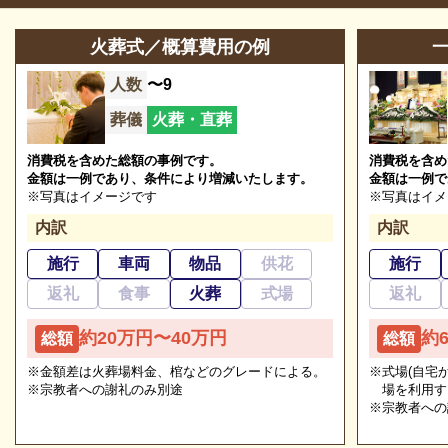
参列等のお問合せ
042-512-8116
電話ください。ご希望にあわせて厳選してご案内いた
します。
火葬式／概算費用の例
営業時間
24時間
人数
〜9
定休日
無休
※2024/12/11時点
葬儀
火葬・直葬
消費税を含めた総額の事例です。
消費税を含め
金額は一例であり、条件により増減いたします。
金額は一例で
無門庭園の葬儀の種類
※写真はイメージです
※写真はイメ
内訳
内訳
無門庭園の葬儀の種類を紹介します。
施行
車両
物品
供花
施行
無門庭園は西国立駅から徒歩1分の家族葬専門斎場
無門庭園は東京都立川市の民営葬儀場で、最寄り駅の
返礼
食事
火葬
式場
返礼
無門庭園の一日葬
西国立駅から徒歩1分の線路沿いにあります。 家族葬
約20万円〜40万円
約
総額
総額
無門庭園の一日葬は、仕事などで忙しく、日程の融通
に特化しており、小規模な式場を3室備えています。
がきかない人におすすめです。
※金額差は火葬場料金、棺などのグレードによる。
※式場(自宅
建設当初はビアホールだったという建物は天井も高
※宗教者への謝礼のみ別途
場を利用す
お通夜をせず、一日ですべてが完結するので、親族の
く、おしゃれな雰囲気です。
※宗教者への
滞在先の手配をする負担も軽減されます。