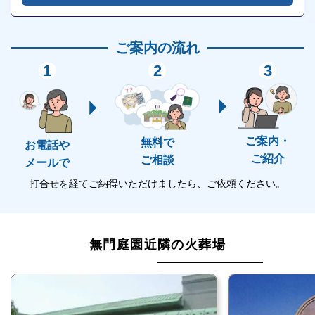
個別安置室のみの利用も可能です。
枕花のお供えと、枕経ができ、個別安置室を利用後に
ご案内の流れ
保冷安置室への移動も可能です。
1
2
3
故人に24時間付き添え、自由に入退室もできます。
僧侶控え室を完備しています
ご案内・
無料で
お電話や
無門庭園には僧侶控え室が完備されています。
ご紹介
ご相談
メールで
打合せを経てご納得いただけましたら、ご依頼ください。
僧侶控え室と、お清め室が同じフロアにあるので安心
です。
無門庭園近隣の火葬場
お清め室を完備しています
無門庭園にはお清め室が完備されています。
落ち着いた雰囲気の室内で、自宅のようにくつろぐこ