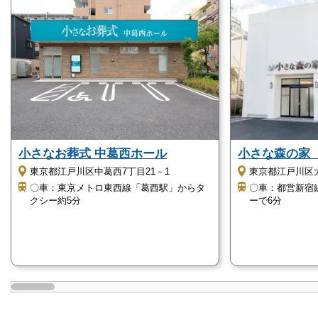
す。
西葛西セレモニーホールの家族葬は、オーダーメイド
による提供です。
お気持ちを大切にしているので、形式にとらわれず自
由な家族葬が可能です。
小さな森の家
小さなお葬式 中葛西ホール
西葛西セレモニーホールを運営するおすびす株式会社
東京都江戸川区
東京都江戸川区中葛西7丁目21－1
は首都圏に密着して葬儀をサポートしていて地元の方
〇車：都営新宿
〇車：東京メトロ東西線「葛西駅」からタ
に多く利用されています。
ーで6分
クシー約5分
地域の風習や慣習に則った葬儀を執り行いたい方も安
心して執り行うことが可能です。
西葛西セレモニーホールの直葬・火葬式
西葛西セレモニーホールは「直葬・火葬式」に対応し