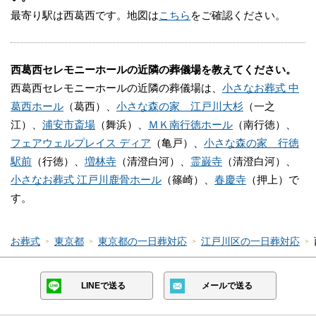
最寄り駅は西葛西です。地図は
こちら
をご確認ください。
西葛西セレモニーホールのご利用時の注意点
西葛西セレモニーホールご利用時の注意点をご紹介い
西葛西セレモニーホールの近隣の葬儀場を教えてください。
たします。
西葛西セレモニーホールの近隣の葬儀場は、
小さなお葬式 中
葛西ホール
（葛西）、
小さな森の家 江戸川大杉
（一之
江）、
浦安市斎場
（舞浜）、
ＭＫ南行徳ホール
（南行徳）、
西葛西セレモニーホールのご利用を検討される
場合はご相談ください
フェアウェルプレイス ディア
（亀戸）、
小さな森の家 行徳
駅前
（行徳）、
増林寺
（清澄白河）、
霊巌寺
（清澄白河）、
無料でご相談を承ります。
小さなお葬式 江戸川鹿骨ホール
（篠崎）、
春慶寺
（押上）で
電話番号「
0120-24-1234
」にお電話をお願いしま
す。
す。
24時間受付けていますので、早朝でも深夜でもかまい
お葬式
東京都
東京都の一日葬対応
江戸川区の一日葬対応
ません。
葬儀のことが何もわからなくても、お電話口でご状況
LINEで送る
メールで送る
をお伺いしながら適切にアドバイスいたします。