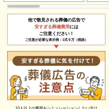
西葛西セレモニーホールの一般葬のおすすめポイント
ただいてから施行いたしますのでご安心ください。
は、以下の通りです。
他で散見される葬儀の広告で
一般葬専用プランあり
安すぎる葬儀費用
には
社葬などの団体葬に対応可能
ご注意ください！
一般葬は、宗教儀礼に沿って執り行う一般的な葬儀形
ご注意が必要な表示例：1式９万（税抜）
態です。
親族はもちろん近くにお住まいの方や会社関係者の方
など故人様と関係がある方を広く招いて葬儀を執り行
います。
そのため葬儀を執り行うためにある程度広い式場を備
えた斎場を選ぶ必要があります。
西葛西セレモニーホールは、会葬人数300名まで対応
可能な式場を備えているので、安心してご利用いただ
けます。
10人以上の費用をシミュレーションしたい方は