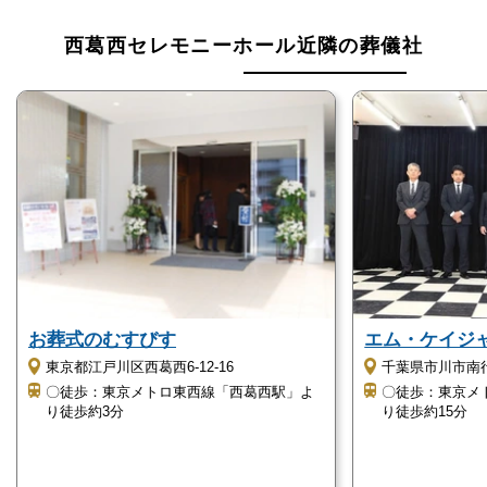
ています。
西葛西セレモニーホール近隣の葬儀社
西葛西セレモニーホールの直葬・火葬式のおすすめポ
イントは、以下の通りです。
費用を最小限に抑えられる
直葬は通夜と告別式を執り行わずに火葬のみを執り行
います。
参列者は、多くの場合ご家族やご親族のみの数名にな
ります。
お葬式のむすびす
エム・ケイジ
火葬式は通夜に関わる費用や香典返しに関する費用を
東京都江戸川区西葛西6-12-16
千葉県市川市南行徳
削減でき、費用をとにかく安く抑えられます。
〇徒歩：東京メトロ東西線「西葛西駅」よ
〇徒歩：東京メ
り徒歩約3分
り徒歩約15分
西葛西セレモニーホールの直葬・火葬式は、以下に該
当する方におすすめです。