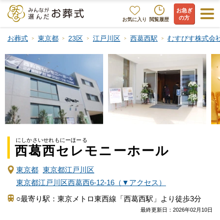
お急ぎ
の方
お気に入り
閲覧履歴
お葬式
東京都
23区
江戸川区
西葛西駅
むすびす株式会
にしかさいせれもにーほーる
西葛西セレモニーホール
東京都
東京都江戸川区
東京都江戸川区西葛西6-12-16（▼アクセス）
○最寄り駅：東京メトロ東西線「西葛西駅」より徒歩3分
最終更新日：
2026年02月10日