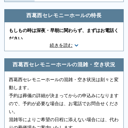
神道対応
○
キリスト教対応
○
西葛西セレモニーホールの特長
友人葬対応
○
社葬対応
-
もしもの時は深夜・早朝に関わらず、まずはお電話く
葬祭ディレクター
○
近隣有料駐車場
-
ださい
続きを読む
ご状況・ご希望などをお伺いしながら段取りを進めま
音響、照明設備
○
相談スペース
-
す。病院などから故人を移動する車両（寝台車）の手
親族控室
○
宗教者控室
○
配、ご安置先（霊安室・安置室）などについても、ご
西葛西セレモニーホールの混雑・空き状況
参列者控室
-
シャワー
○
案内をいたします。
西葛西セレモニーホールの混雑・空き状況は刻々と変
浴室
-
貸布団
-
動します。
アメニティセット
-
冷蔵庫
-
予約は葬儀の詳細が決まってからの申込みになります
ので、予約が必要な場合は、お電話でお問合せくださ
テレビ
-
多目的トイレ
-
い。
バリアフリー意識
○
エントランス
○
混雑等によりご希望の日程に添えない場合には、代わ
りの葬儀場をご案内いたします。