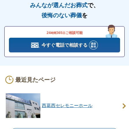
みんなが選んだお葬式
で、
最寄りの駅から徒歩数分の距離にあります
後悔のない葬儀
を
西葛西セレモニーホールは、
最寄り駅から徒歩数分と
お越しいただきやすい斎場
です。
24
365
ご相談可能
時間
日
東京メトロ東西線「西葛西駅」が最寄り駅で、徒歩3
分で斎場に到着します。
今すぐ電話で相談する
道の案内看板や駅前には交番もあり、遠方の方や高齢
者の方も迷わずにお越しいただけます。
「西葛西駅」は、主要ターミナル駅の「東京駅」から
約25分です。
最近見たページ
そのため西葛西セレモニーホールは、遠方からお越し
の方も利用しやすいといえます。
西葛西セレモニーホール
西葛西セレモニーホールはこのような方におす
すめ