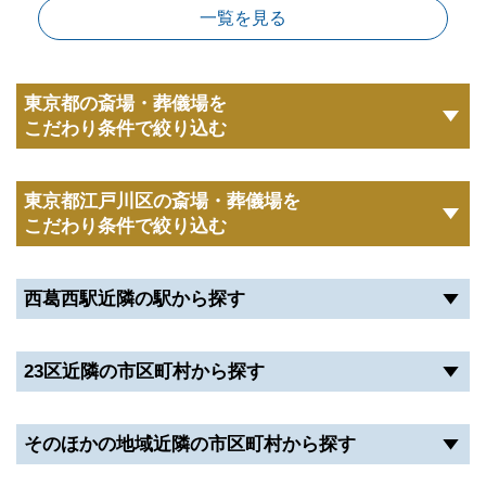
一覧を見る
西葛西セレモニーホールは、以下に当てはまる方にお
すすめです。
東京都の斎場・葬儀場を
江戸川区在住の方
こだわり条件で絞り込む
西葛西セレモニーホールは、江戸川区西葛西にあり
「西葛西駅」から徒歩3分です。
東京都江戸川区の斎場・葬儀場を
さらに「都道450号線」沿いにあり、駐車場を完備し
こだわり条件で絞り込む
ているので、江戸川区各方面からアクセスしやすい立
地です。
西葛西駅近隣の駅から探す
江戸川区在住の方は、アクセス面や宿泊のことを考え
ずに済みます。
23区近隣の市区町村から探す
故人に合わせた葬儀にしたい方
そのほかの地域近隣の市区町村から探す
西葛西セレモニーホールは、大きな式場を完備してお
り「家族葬」から「一般葬」「社葬」など幅広い葬儀