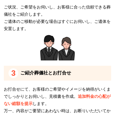
による生演奏あるいは合唱など音楽を用いた葬儀形式
ご状況、ご希望をお伺いし、お客様に合った信頼できる葬
です。
儀社をご紹介します。
ご遺体のご移動が必要な場合はすぐにお伺いし、ご遺体を
無宗教葬は、葬儀内容を自由に決められる葬儀形式
安置します。
で、故人様らしいお別れを実現可能です。
各種葬儀を滞りなくスムーズに執り行うことが可能で
す。
ご希望の葬儀イメージは実現できる可能性があるの
で、葬儀に関して相談事がある方はぜひ事前相談でご
相談ください。
3
ご紹介葬儀社とお打合せ
貸切斎場です
お打合せにて、お客様のご希望やイメージを納得がいくま
西葛西セレモニーホールは、
1日1組全館貸切型の斎場
でしっかりとお伺いし、見積書を作成。
追加料金の心配が
です。
ない総額を提示
します。
万一、内容がご要望にあわない時は、お断りいただいてか
施設の設備は、以下の通りです。