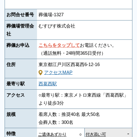
お問合せ番号
葬儀場-1327
葬儀場管理会
むすびす株式会社
社
葬儀お申込
こちらをタップして
お電話ください。
（通話無料・24時間365日受付）
住所
東京都江戸川区西葛西6-12-16
アクセスMAP
最寄り駅
西葛西駅
アクセス
○最寄り駅：東京メトロ東西線「西葛西駅」
より徒歩3分
規模
着席人数：推奨40名 最大50名
会葬人数：300名
-
特徴
ご遺体あずかり
○
付き添い可