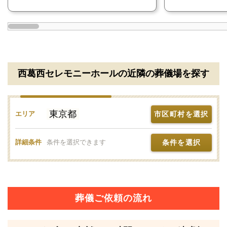
葬儀費用の負担を最小限におさえたい
ご家族だけでお見送りをしたい
西葛西セレモニーホールの詳細情報
西葛西セレモニーホールの近隣の葬儀場を探す
西葛西セレモニーホールの詳細情報をご紹介いたしま
す。
東京都
市区町村を選択
エリア
民営斎場です
条件を選択
詳細条件
条件を選択できます
西葛西セレモニーホールは、
江戸川区西葛西にある民
営斎場
で、株式会社むすびすが運営しています。
民営斎場は、葬儀会社などの民間企業が運営する斎場
が該当します。
葬儀ご依頼の流れ
葬儀の専用施設なので、設備面やサービス面に優れて
います。