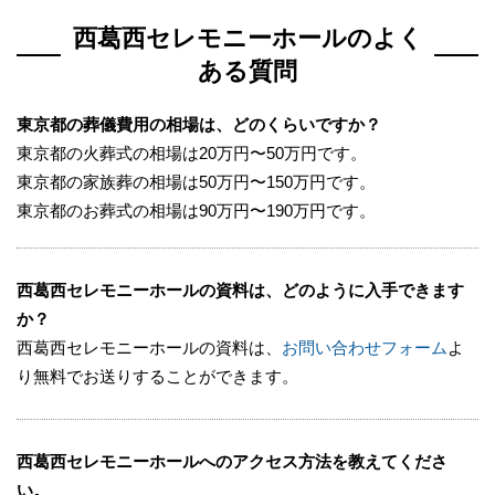
に対応しています。
西葛西セレモニーホールのよく
故人様やご家族が希望の葬儀形式を実現することが可
ある質問
能です。
東京都の葬儀費用の相場は、どのくらいですか？
また対応不可能宗派はなく、以下の葬儀にも対応して
東京都の火葬式の相場は20万円〜50万円です。
います。
東京都の家族葬の相場は50万円〜150万円です。
東京都のお葬式の相場は90万円〜190万円です。
お別れ会（無宗教）
神道葬
友人葬
西葛西セレモニーホールの資料は、どのように入手できます
か？
従来の葬儀を執り行うなかで作品展示や想い出コーナ
西葛西セレモニーホールの資料は、
お問い合わせフォーム
よ
ー、映像によるライフギャラリーなど故人様の人生を
り無料でお送りすることができます。
好きな形で葬儀に取り入れることも可能です。
西葛西セレモニーホールは、故人に合わせた葬儀をし
たい方におすすめです。
西葛西セレモニーホールへのアクセス方法を教えてくださ
い。