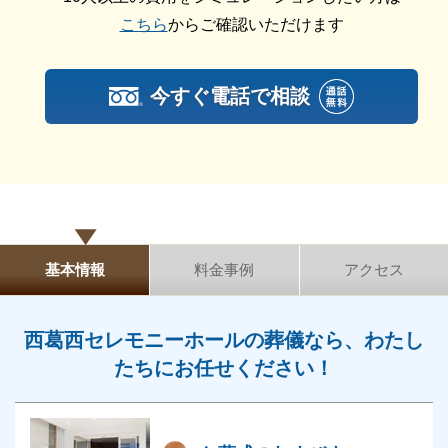
西葛西セレモニーホールの一般葬は以下に該当する方
こちら
からご確認いただけます
におすすめです。
お世話になった方々をお呼びしたい方
今すぐ電話で相談
一般的な形式でお葬式をしたい方
地域の風習に沿った葬儀を執り行いたい方
儀礼を重んじた葬儀を執り行いたい方
西葛西セレモニーホールの一日葬
西葛西セレモニーホールは「一日葬」に対応していま
基本情報
料金事例
アクセス
す。
西葛西セレモニーホールの葬儀なら、わたし
西葛西セレモニーホールの一日葬のおすすめポイント
たちにお任せください！
は、以下の通りです。
移動の負担を軽減できる