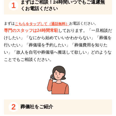
まずはご相談！24時間いつでもご遠慮無
1
くお電話ください
「株式会社むすびす」は2002年に設立し、20年以上
の実績がある葬儀会社です。
まずは
お電話ください。
こちらをタップして（通話無料）
首都圏エリアで111の拠点があります。
専門のスタッフは24時間常駐
しております。「一旦相談だ
年間葬儀実績は2,400以上と実績豊富です。
けしたい」「なにから始めていいかわからない」「葬儀を
「相談件数6万件」「安心サポート」「納得の葬儀費
行いたい」「葬儀場を予約したい」「葬儀費用を知りた
用」が株式会社むすびすの特長です。
い」「故人を自宅や葬儀場へ搬送して欲しい」どのような
ことでもご相談ください。
宗派宗教不問です
西葛西セレモニーホールは、
宗教宗派不問で神道や友
人葬など、どの宗教にも対応可能な斎場
です。
西葛西セレモニーホールでは、従来の宗教儀礼のない
無宗教葬を執り行えます。
無宗教葬の例として代表的なものは「音楽葬」です。
2
葬儀社をご紹介
故人様が好きだった曲をBGMとして流したり、楽器