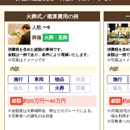
参列等のお問合せ
03-3689-2195
も不安や心配事があれば、些細と思われることでも遠
慮なくご相談ください。相談によりイメージが浮かん
火葬式／概算費用の例
営業時間
24時間営業
で理解が進めば、必要・不要の判断もつきやすくなり
人数
〜9
定休日
年中無休
ます。
※2024/11/01時点
葬儀
火葬・直葬
消費税を含めた総額の事例です。
消費税を含め
金額は一例であり、条件により増減いたします。
金額は一例で
西葛西セレモニーホールの葬儀の種類
※写真はイメージです
※写真はイメ
内訳
内訳
西葛西セレモニーホールで執り行える葬儀の種類をご
施行
車両
物品
供花
施行
紹介いたします。
返礼
食事
火葬
式場
返礼
追加料金の心配がない総額費用を提示します
西葛西セレモニーホールの一般葬
約20万円〜40万円
約
総額
総額
人数・式場・火葬場などの各種条件やご要望、ご事情
西葛西セレモニーホールは「一般葬」に対応していま
※金額差は火葬場料金、棺などのグレードによる。
※式場(自宅
にあわせて、お見積りを作成いたします。葬儀を施行
※宗教者への謝礼のみ別途
場を利用す
す。
する前に総額費用をご確認いただき、それぞれの内訳
※宗教者への
をご説明します。その上で葬儀費用の総額にご納得い