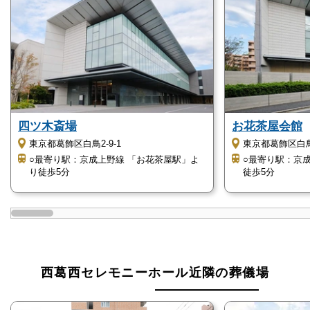
参列者の負担を減らしたい
西葛西セレモニーホールの家族葬
西葛西セレモニーホールは、多様化してきている葬儀
業界の中でも現在主流となりつつある「家族葬」に対
応している斎場です。
四ツ木斎場
お花茶屋会館
東京都葛飾区白鳥2-9-1
東京都葛飾区白鳥2
西葛西セレモニーホールの家族葬のおすすめポイント
○最寄り駅：京成上野線 「お花茶屋駅」よ
○最寄り駅：京
は、以下の通りです。
り徒歩5分
徒歩5分
家族や親族だけでお見送りができる
オーダーメイドの葬儀
家族葬は一般葬と同様に通夜や告別式等の儀式を2日
間にかけて執り行います。
西葛西セレモニーホール近隣の葬儀場
一般葬と異なりご近所の方や会社関係の方などを呼ば
ず、家族や近親者だけでゆっくりとお見送りをしま