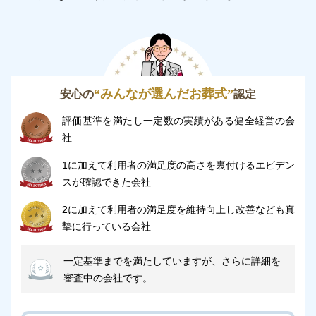
着席36名様・立食65名様のおもてなしが可能で、あ
る程度大人数でご利用いただけます。
他の飲食店を予約せずに済むので、準備の手間を減ら
すことが可能です。
“みんなが選んだお葬式”
安心の
認定
貸切でご利用いただけるので、親しい方々と故人様と
の思い出を振り返りながらゆったりとお食事をいただ
評価基準を満たし一定数の実績がある健全経営の会
社
けます。
お料理は、葬儀プランにオプションとして追加するこ
1に加えて利用者の満足度の高さを裏付けるエビデン
とで手配可能です。
スが確認できた会社
にぎり寿司や会席料理など豊富なメニューの中からお
2に加えて利用者の満足度を維持向上し改善なども真
好みや季節に応じて選択できます。
摯に行っている会社
授乳スペースがあります
一定基準までを満たしていますが、さらに詳細を
審査中の会社です。
西葛西セレモニーホールは、
キッズスペース・授乳ス
ペースを完備
しています。