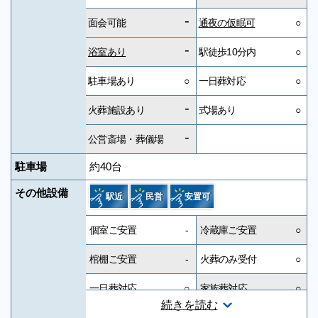
-
面会可能
通夜の仮眠可
○
-
浴室あり
駅徒歩10分内
○
駐車場あり
○
一日葬対応
○
-
火葬施設あり
式場あり
○
-
公営斎場・葬儀場
駐車場
約40台
その他設備
駅近
民営
安置可
個室ご安置
-
冷蔵庫ご安置
○
棺棚ご安置
-
火葬のみ受付
○
一日葬対応
○
家族葬対応
○
続きを読む
一般葬対応
○
無宗教対応
○