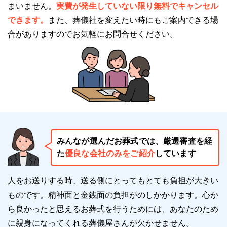
まいません。
実費が発生していない限り無料でキャンセル
親族控え室
できます。
また、葬儀社を変えたい時にもご案内できる場
シャワー室
合がありますのでお気軽にお問合せください。
着付け室
お清め所
上記の設備を含め斎場内の全ての設備を自由に利用で
きます。
全館家族だけで利用できるので、他の利用者の目や音
を気にすることなくゆったりと過ごせます。
みんなが選んだお葬式では、厳選審査を経
会食室があります
た
優良な会社のみをご紹介
しています
西葛西セレモニーホールは
会食室を完備しています
。
人をお送りする時、送る側にとってもとても負担が大きい
会席室は木目調・白を基調とした清潔感と温もりを感
ものです。精神面と金銭面の負担がのしかかります。
心か
じられる空間で、通夜振る舞い・精進落としでご利用
ら良かったと思えるお葬式を行うためには、あなたのため
いただけます。
に親身になってくれる葬儀屋さんが欠かせません。