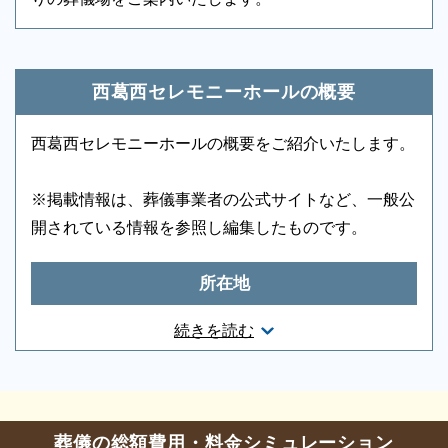
ロビー
-
エレベーター
-
葬儀のことなら何でもお任せください
エスカレーター
-
車椅子貸出し
○
ご希望にあわせて葬儀の段取りを進めます。火葬場、
霊柩車などの手配をはじめ、必要な葬具（祭壇、棺、
西葛西セレモニーホールの概要
ドライアイス）などを、ご希望にあわせてご用意いた
します。また、市区役所への死亡届なども代行できま
西葛西セレモニーホールの概要をご紹介いたします。
す。まずはお電話ください。
※掲載情報は、葬儀事業者の公式サイトなど、一般公
開されている情報を参照し編集したものです。
所在地
東京都江戸川区西葛西6丁目12-16
続きを読む
お問合せ・営業時間
ご相談は無料で承ります
非日常的な葬儀のこと。初めての方はもちろん、経験
葬儀の相談
0120-24-1234
葬儀の総額費用・料金シミュレーション
のある方でもわからないことが多いものです。少しで