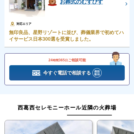
しっかり式ができる
お葬式のむすびす
一日葬は通常2日間かかる葬儀を1日間で済ませる葬儀
形式です。
対応エリア
通常の葬儀で執り行う通夜がなく、遺体の搬送・納
無印良品、星野リゾートに並び、葬儀業界で初めてハ
イサービス日本300選を受賞しました。
棺・告別式・出棺・火葬を1日で執り行います。
通常の葬儀より移動や時間の負担を軽減できます。
24
365
ご相談可能
時間
日
一日葬は告別式を執り行うので、火葬だけでは物足り
ずかつ葬儀費用をおさえたいという方におすすめで
今すぐ電話で相談する
す。
西葛西セレモニーホールの一日葬は、以下に該当する
方におすすめです。
西葛西セレモニーホール近隣の火葬場
葬儀費用の負担をおさえたい
参列者数を少なくしたい