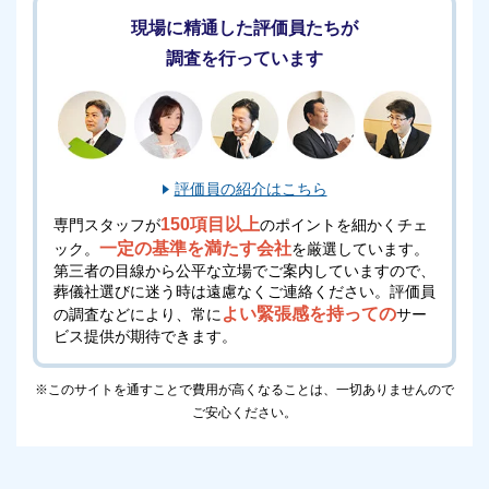
広々したお部屋で、キッズベッドも完備しているので
現場に精通した評価員たちが
おむつ替えにもご利用いただけます。
調査を行っています
おもちゃや本も完備しているので、お子様も退屈なく
過ごせます。
西葛西セレモニーホールは、小さなお子様がいる方も
安心してご利用いただけるおすすめの斎場です。
評価員の紹介はこちら
150項目以上
専門スタッフが
のポイントを細かくチェ
ペットも葬儀に参加できます
一定の基準を満たす会社
ック。
を厳選しています。
第三者の目線から公平な立場でご案内していますので、
ペット同伴可能な斎場は多くありません。
葬儀社選びに迷う時は遠慮なくご連絡ください。
評価員
しかし西葛西セレモニーホールではペットも家族葬の
よい緊張感を持っての
の調査などにより、常に
サー
一員として捉え、最期にあわせてあげたいというご家
ビス提供が期待できます。
族の想いに応え、
ペット参列可能です
。
※このサイトを通すことで費用が高くなることは、一切ありませんので
都内において数少ないペット参列可能な斎場なので、
ご安心ください。
ペットと一緒に葬儀を執り行いたい方にもおすすめで
す。