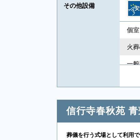
その他設備
安
個室
火葬
一般
キリ
葬祭
信行寺春秋苑 
相談
参列
葬儀を行う式場として利用で