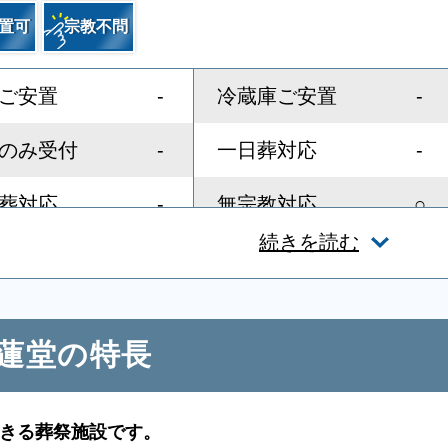
置可
宗教不問
-
-
ご安置
冷蔵庫ご安置
-
-
のみ受付
一日葬対応
-
○
葬対応
無宗教対応
続きを読む
○
-
スト教対応
友人葬対応
-
-
ディレクター
近隣有料駐車場
青蓮堂の特長
-
○
スペース
親族控室
-
-
者控室
シャワー
きる葬祭施設です。