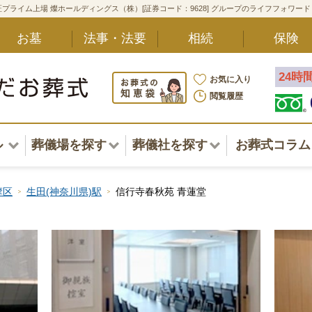
プライム上場 燦ホールディングス（株）[証券コード：9628] グループのライフフォワー
お墓
法事・法要
相続
保険
24時
お気に入り
閲覧履歴
ル
葬儀場を探す
葬儀社を探す
お葬式コラム
アル一覧
北海道
北海道
摩区
生田(神奈川県)駅
信行寺春秋苑 青蓮堂
東北・甲信越・北陸
東北・甲信越・北陸
ポート
関東
関東
〜葬儀後まで
中部・東海
中部・東海
方