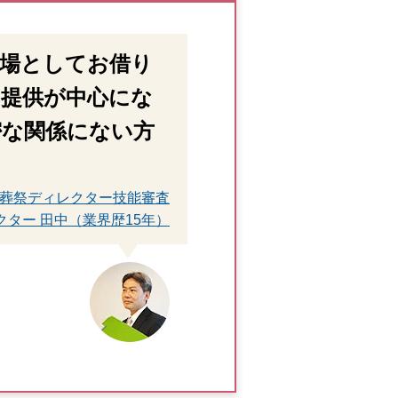
式場としてお借り
の提供が中心にな
密な関係にない方
。
 葬祭ディレクター技能審査
クター 田中（業界歴15年）