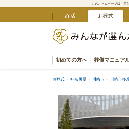
このホームページは、東証
終活
お葬式
初めての方へ
葬儀マニュア
葬儀マニュ
お葬式
神奈川県
川崎市
川崎市多
葬儀安心サ
葬儀の準備
葬儀の選び