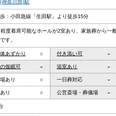
(神奈川県)駅
歩：小田急線「生田駅」より徒歩15分
名程度着席可能なホールが2室あり、家族葬から一
です。
-
体あずかり
○
付き添い可
-
-
の仮眠可
浴室あり
-
場あり
○
一日葬対応
-
あり
○
公営斎場・葬儀場
台