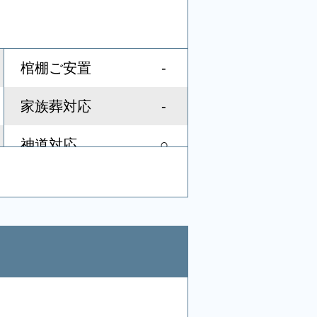
-
棺棚ご安置
-
家族葬対応
○
神道対応
-
社葬対応
-
音響、照明設備
-
宗教者控室
-
浴室