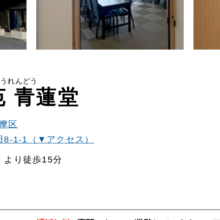
関西
関西
中国・四国
中国・四国
平均相場
九州・沖縄
九州・沖縄
ょうれんどう
 青蓮堂
摩区
8-1-1（▼アクセス）
より徒歩15分