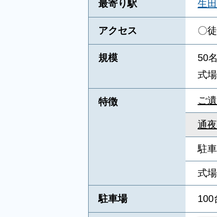
最寄り駅
生田
アクセス
〇徒
規模
50
式場
ご遺
特徴
通夜
駐車
式場
駐車場
100