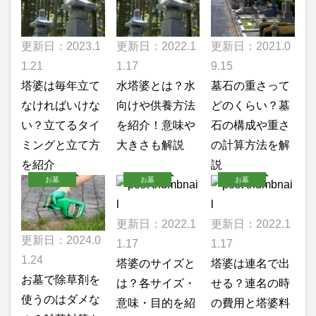
更新日：2023.1
更新日：2022.1
更新日：2021.0
1.21
1.17
9.15
塔婆は毎年立て
水塔婆とは？水
墓石の重さって
なければいけな
向けや供養方法
どのくらい？墓
い？立てるタイ
を紹介！意味や
石の構成や重さ
ミングと立て方
大きさも解説
の計算方法を解
を紹介
説
お墓
お墓
お墓
更新日：2022.1
更新日：2022.1
更新日：2024.0
1.17
1.17
1.24
塔婆のサイズと
塔婆は連名で出
お墓で除草剤を
は？各サイズ・
せる？連名の時
使うのはダメな
意味・目的を紹
の費用と塔婆料