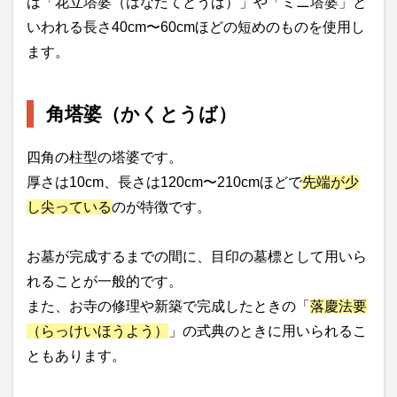
は「花立塔婆（はなたてとうば）」や「ミニ塔婆」と
いわれる長さ40cm〜60cmほどの短めのものを使用し
ます。
角塔婆（かくとうば）
四角の柱型の塔婆です。
厚さは10cm、長さは120cm〜210cmほどで
先端が少
し尖っている
のが特徴です。
お墓が完成するまでの間に、目印の墓標として用いら
れることが一般的です。
また、お寺の修理や新築で完成したときの「
落慶法要
（らっけいほうよう）
」の式典のときに用いられるこ
ともあります。