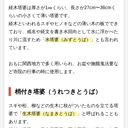
経木塔婆は厚さが1㎜くらい、長さが27cm〜36cmく
らいの小さくて薄い塔婆です。
経木といわれるスギやヒノキなどの薄い木の板ででき
ており、戒名や経文を書き水回向として水に浮かべた
り川に流すため「
水塔婆（みずとうば）
」とも言われ
ています。
おもに関西地方で多く用いられ、お盆や施餓鬼法要な
ど寺院の行事の時に使用します。
梢付き塔婆（うれつきとうば）
スギや松、柳などの生木に枝がついたものを立てる塔
婆で「
生木塔婆（なまきとうば）
」と呼ばれることも
あります。