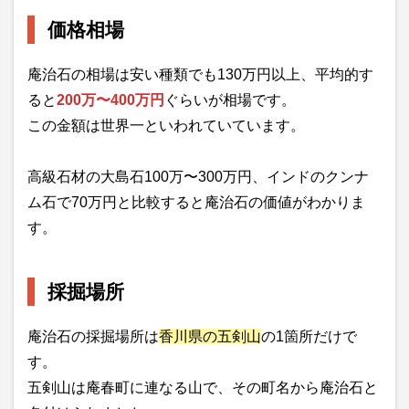
価格相場
庵治石の相場は安い種類でも130万円以上、平均的す
ると
200万〜400万円
ぐらいが相場です。
この金額は世界一といわれていています。
高級石材の大島石100万〜300万円、インドのクンナ
ム石で70万円と比較すると庵治石の価値がわかりま
す。
採掘場所
庵治石の採掘場所は
香川県の五剣山
の1箇所だけで
す。
五剣山は庵春町に連なる山で、その町名から庵治石と