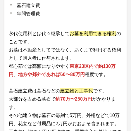
墓石建立費
年間管理費
永代使用料とは代々継承して
お墓を利用できる権利
の
ことです。
お墓は不動産としてではなく、あくまで利用する権利
として購入者に付与されます。
都心部では高額になりやすく
東京23区内で約130万
円
、
地方や郊外であれば60〜80万円
程度です。
墓石建立費は墓石などの
建立物と工事代
です。
大部分を占める墓石で
約70万〜250万円
がかかりま
す。
その他建立物は墓石の彫刻で5万円、外柵などで10万
円、花立など付属品に2万円がおおよそ含まれます。