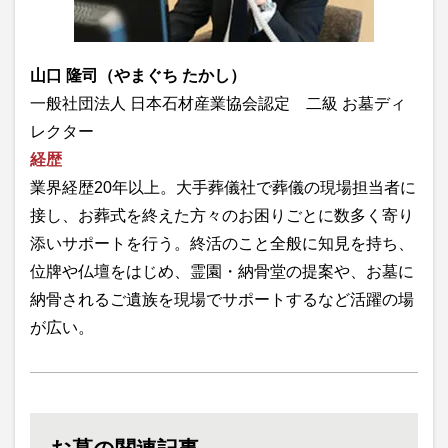
山口 隆司（やまぐち たかし）
一般社団法人 日本石材産業協会認定 二級 お墓ディ
レクター
経歴
業界経歴20年以上。大手葬儀社で葬儀の現場担当者に
接し、お葬式を終えた方々のお困りごとに数多く寄り
添いサポートを行う。終活のこと全般に知見を持ち、
位牌や仏壇をはじめ、霊園・納骨堂の提案や、お墓に
納骨されるご遺族を現場でサポートするなど活躍の場
が広い。