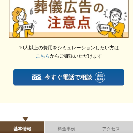
にあわせて、お見積りを作成いたします。葬儀を施行
遺族や参列者の負担を軽減したい方におすすめの葬儀
する前に総額費用をご確認いただき、それぞれの内訳
となっております。
をご説明します。その上で葬儀費用の総額にご納得い
ただいてから施行いたしますのでご安心ください。
安芸高田市葬斎場「あじさい聖苑」の家族葬
家族葬とは、遺族や友人といった親しい方を中心に少
10人以上の費用をシミュレーションしたい方は
人数での葬儀スタイルのことです。
こちら
からご確認いただけます
参列者の対応が少ないため、故人との最期の時間をゆ
っくり過ごすことができます。
親しい方のみで故人をゆっくり偲びたい方におすすめ
今すぐ電話で相談
の葬儀形態です。
安芸高田市葬斎場「あじさい聖苑」の直葬・火
葬式
直葬とは、お通夜や告別式はせずに火葬のみ執り行う
葬儀のことです。
基本情報
料金事例
アクセス