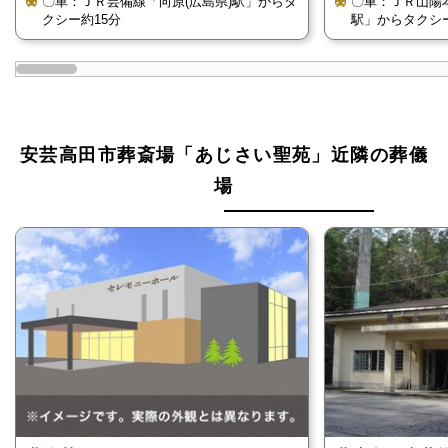
〇車：ＪＲ芸備線「向原(広島県)駅」からタ
〇車：ＪＲ山陽
クシー約15分
駅」からタクシ
そのため、真言宗や臨済宗、浄土宗など、どの宗派を
信仰していてもご利用いただけます。
特に信仰がない方の葬儀でも対応しております。
無宗教の方も安心してご利用ください。
安芸高田市葬斎場「あじさい聖苑」近隣の葬儀
場
待合ロビー・待合室あります
安芸高田市葬斎場「あじさい聖苑」には、待合ロビー
や待合室が設けられております。
待合室は完全個室となっているため、収骨までの待ち
時間をゆっくりお過ごしいただけます。
ただし、利用時間が9時〜17時のうちの2時間以内と
制限がありますので、ご注意ください。
葬祭式場を利用できます