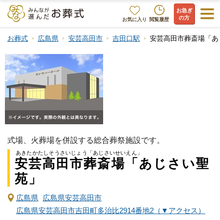
お急ぎ
の方
お気に入り
閲覧履歴
お葬式
広島県
安芸高田市
吉田口駅
安芸高田市葬斎場「あ
式場、火葬場を併設する総合葬祭施設です。
あきたかたしそうさいじょう「あじさいせいえん」
安芸高田市葬斎場「あじさい聖
苑」
広島県
広島県安芸高田市
広島県安芸高田市吉田町多治比2914番地2（▼アクセス）