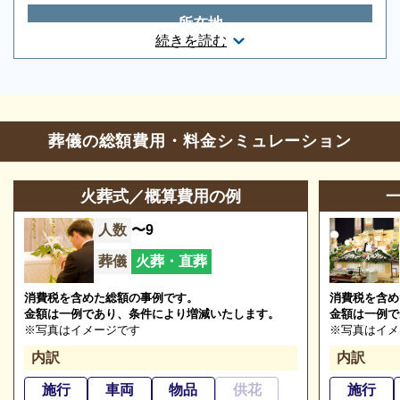
い。
所在地
続きを読む
広島県安芸高田市吉田町多治比2914番地2
葬儀のことなら何でもお任せください
お問合せ・営業時間
ご希望にあわせて葬儀の段取りを進めます。火葬場、
霊柩車などの手配をはじめ、必要な葬具（祭壇、棺、
葬儀の総額費用・料金シミュレーション
葬儀の相談
0120-24-1234
ドライアイス）などを、ご希望にあわせてご用意いた
参列等のお問合わせ
0826-47-1215
します。また、市区役所への死亡届なども代行できま
火葬式／概算費用の例
す。まずはお電話ください。
営業時間
9:00〜17:00
人数
〜9
定休日
1月1日
葬儀
火葬・直葬
消費税を含めた総額の事例です。
消費税を含め
※2023/05/28時点
金額は一例であり、条件により増減いたします。
金額は一例で
※写真はイメージです
※写真はイメ
内訳
内訳
安芸高田市葬斎場「あじさい聖苑」の葬儀の種
施行
車両
物品
供花
施行