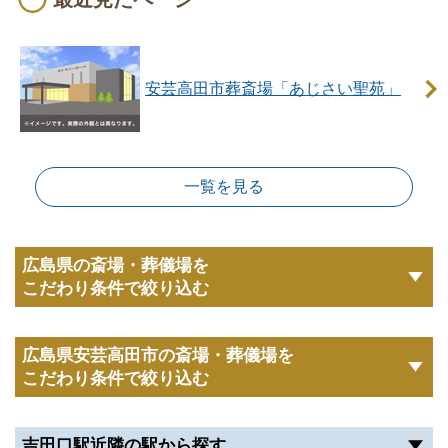
くことをおすすめします。
不燃物や有害物質の発生の恐れがあるものは、棺の中
に入れないでください。
安芸高田市葬斎場「あじさい聖苑」
安芸高田市葬斎場「あじさい聖苑」の安置施設
について
あじさい聖苑には、ご遺体を安置できる棺棚を設けて
一覧を見る
おります。
利用時間は24時間以内と制限があるため、ご注意くだ
さい。
広島県の斎場・葬儀場を
こだわり条件で絞り込む
※掲載情報は、葬儀事業者の公式サイトなど、一般公
開されている情報を参照し編集したものです。
広島県安芸高田市の斎場・葬儀場を
変更等、修正が必要な際には、
こちら
からお知らせく
こだわり条件で絞り込む
ださい。
吉田口駅近隣の駅から探す