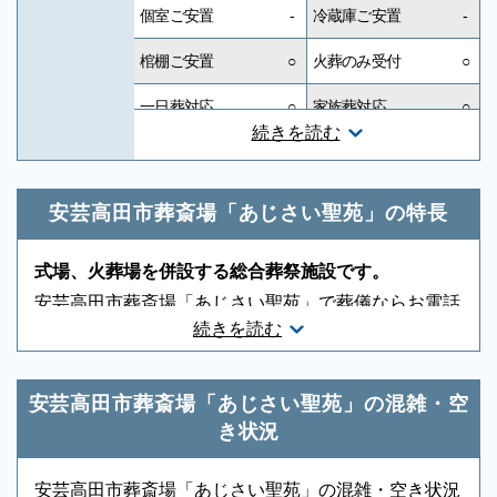
個室ご安置
-
冷蔵庫ご安置
-
棺棚ご安置
○
火葬のみ受付
○
一日葬対応
○
家族葬対応
○
続きを読む
一般葬対応
○
無宗教対応
○
神道対応
○
キリスト教対応
○
安芸高田市葬斎場「あじさい聖苑」の特長
友人葬対応
○
社葬対応
-
式場、火葬場を併設する総合葬祭施設です。
葬祭ディレクター
-
近隣有料駐車場
-
安芸高田市葬斎場「あじさい聖苑」で葬儀ならお電話
続きを読む
ください。安芸高田市葬斎場「あじさい聖苑」で通
音響、照明設備
○
相談スペース
-
夜・葬儀・火葬までを一か所で済ませることができま
親族控室
○
宗教者控室
○
す。少人数の家族葬や一般的なお葬式が行われていま
安芸高田市葬斎場「あじさい聖苑」の混雑・空
参列者控室
○
シャワー
-
す。もしもの時は、申込み順になりますので取り急ぎ
き状況
お電話ください。迅速に手配いたします。
浴室
-
貸布団
-
安芸高田市葬斎場「あじさい聖苑」の混雑・空き状況