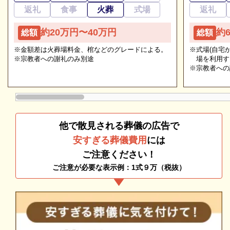
類
ご相談は無料で承ります
返礼
食事
火葬
式場
返礼
非日常的な葬儀のこと。初めての方はもちろん、経験
安芸高田市葬斎場「あじさい聖苑」の葬儀の種類をご
約20万円〜40万円
約
総額
総額
のある方でもわからないことが多いものです。少しで
紹介します。
※金額差は火葬場料金、棺などのグレードによる。
も不安や心配事があれば、些細と思われることでも遠
※式場(自宅
※宗教者への謝礼のみ別途
場を利用す
慮なくご相談ください。相談によりイメージが浮かん
※宗教者への
安芸高田市葬斎場「あじさい聖苑」の一般葬
で理解が進めば、必要・不要の判断もつきやすくなり
一般葬とは、お通夜と葬儀を2日間に分けて執り行う
ます。
葬儀スタイルです。
身内だけではなく、生前故人と縁があった方はどなた
他で散見される葬儀の広告で
でも参列していただけます。
安すぎる葬儀費用
には
多くの方に故人を見送ってほしい人におすすめの葬儀
ご注意ください！
形態です。
ご注意が必要な表示例：1式９万（税抜）
安芸高田市葬斎場「あじさい聖苑」の一日葬
追加料金の心配がない総額費用を提示します
一日葬とは、お通夜をせずに葬式と火葬を一日にまと
人数・式場・火葬場などの各種条件やご要望、ご事情
めた葬儀スタイルです。