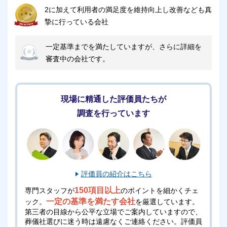
検討される場合はご相談ください
2に加えて利用者の満足度を維持向上し改善なども真
摯に行っている会社
無料でご相談を承ります。
電話番号「
0120-24-1234
」にお電話をお願いしま
一定基準までを満たしていますが、さらに詳細を
す。
審査中の会社です。
24時間受付けていますので、早朝でも深夜でもかまい
ません。
現場に精通した評価員たちが
葬儀のことが何もわからなくても、お電話口でご状況
調査を行っています
をお伺いしながら適切にアドバイスいたします。
安芸高田市葬斎場「あじさい聖苑」の駐車場に
ついて
評価員の紹介はこちら
安芸高田市葬斎場「あじさい聖苑」には、約60台分の
150項目以上
専門スタッフが
のポイントを細かくチェ
駐車場が完備されております。
一定の基準を満たす会社
ック。
を厳選しています。
ただし、斎場の駐車スペースには限りがあります。
第三者の目線から公平な立場でご案内していますので、
葬儀社選びに迷う時は遠慮なくご連絡ください。
評価員