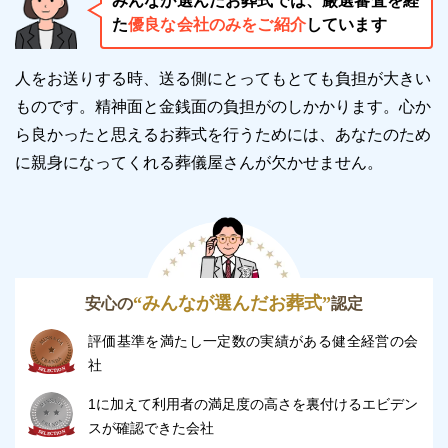
みんなが選んだお葬式では、厳選審査を経
た
優良な会社のみをご紹介
しています
小さなお子様はじっとしていることがストレスにな
り、ご高齢の方は身体への負担が大きいので移動にか
人をお送りする時、送る側にとってもとても負担が大きい
かる負担が大きいです。
ものです。精神面と金銭面の負担がのしかかります。
心か
よって、ご高齢の方や体の不自由な方、小さなお子様
ら良かったと思えるお葬式を行うためには、あなたのため
連れの方がいる場合には、おすすめの斎場です。
に親身になってくれる葬儀屋さんが欠かせません。
安芸高田市葬斎場「あじさい聖苑」のご利用時
の注意点
安芸高田市葬斎場「あじさい聖苑」を利用する際の注
“みんなが選んだお葬式”
安心の
認定
意点をご紹介します。
評価基準を満たし一定数の実績がある健全経営の会
注意点を把握しておくことで、スムーズな手続きが可
社
能です。
1に加えて利用者の満足度の高さを裏付けるエビデン
スが確認できた会社
安芸高田市葬斎場「あじさい聖苑」のご利用を