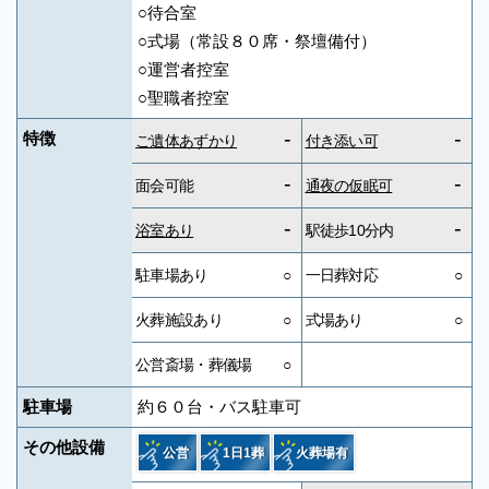
○待合室
○式場（常設８０席・祭壇備付）
○運営者控室
○聖職者控室
-
-
特徴
ご遺体あずかり
付き添い可
-
-
面会可能
通夜の仮眠可
-
-
浴室あり
駅徒歩10分内
駐車場あり
○
一日葬対応
○
火葬施設あり
○
式場あり
○
公営斎場・葬儀場
○
駐車場
約６０台・バス駐車可
その他設備
公営
1日1葬
火葬場有