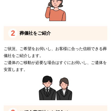
た環境の中にある静かで落ち着いた雰囲気の斎場で
す。
そのため、日頃の喧噪を忘れて故人との最期の時間を
ゆっくりとお過ごしいただけます。
2
葬儀社をご紹介
また、安芸高田市葬斎場「あじさい聖苑」は、1日1葬
儀のみ対応しております。
ご状況、ご希望をお伺いし、お客様に合った信頼できる葬
他の利用者と顔を合わせることがほとんどないため、
儀社をご紹介します。
心静かに故人をお見送りいただけます。
ご遺体のご移動が必要な場合はすぐにお伺いし、ご遺体を
1日1葬儀であるからこそのアットホームで、あたたか
安置します。
な雰囲気での葬儀が可能になります。
故人と親しかった方々で故人との想い出を語り合い、
最期の時間をお過ごしください。
安芸高田市葬斎場「あじさい聖苑」であれば、故人と
の最期のひと時を充実したものにできます。