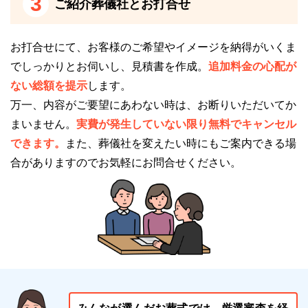
3
ご紹介葬儀社とお打合せ
静かな葬儀にしたい人はぜひご利用を検討ください。
葬儀の移動を減らしたい人におすすめ
お打合せにて、お客様のご希望やイメージを納得がいくま
でしっかりとお伺いし、見積書を作成。
追加料金の心配が
安芸高田市葬斎場「あじさい聖苑」は、式場と火葬場
ない総額を提示
します。
を併設した総合葬祭施設です。
万一、内容がご要望にあわない時は、お断りいただいてか
そのため、お通夜から葬儀、火葬までを一貫して同じ
まいません。
実費が発生していない限り無料でキャンセル
施設内で執り行えます。
できます。
また、葬儀社を変えたい時にもご案内できる場
敷地内に火葬施設がなく、敷地外まで移動する必要が
合がありますのでお気軽にお問合せください。
ある場合には移動するために、マイクロバスなどを手
配する必要があります。
さらに移動する際の時間も必要となります。
安芸高田市葬斎場「あじさい聖苑」であれば、1カ所
でお通夜や葬儀から火葬までできるため、移動にかか
る費用や時間の負担を軽減できます。