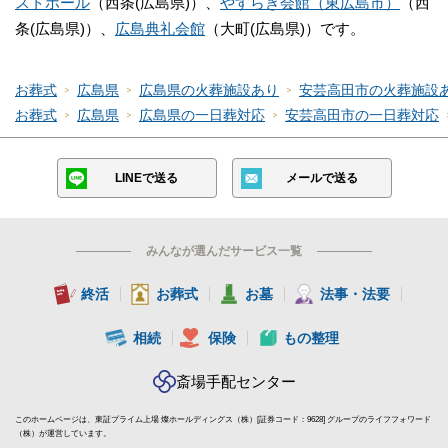
ストホール
（西条(広島県)）、
やすらぎ会館（東広島市）
（西
条(広島県)）、
広島典礼会館
（大町(広島県)）です。
お葬式
広島県
広島県の火葬施設あり
安芸高田市の火葬施設
お葬式
広島県
広島県の一日葬対応
安芸高田市の一日葬対応
LINEで送る
メールで送る
みんなが選んだサービス一覧
終活
お葬式
お墓
法事・法要
相続
保険
もの整理
斎場手配センター
このホームページは、東証プライム上場 燦ホールディングス（株）[証券コード：9628] グループのライフフォワード
（株）が運営しています。