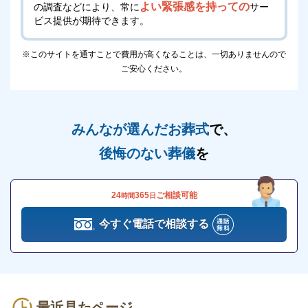
よい緊張感を持っての
の調査などにより、常に
サー
そのため混雑が予想される場合は、車やバスに乗り合
ビス提供が期待できます。
わせてお越しいただくのをおすすめしております。
最寄り駅である吉田口駅からは徒歩で2時間以上かか
※このサイトを通すことで費用が高くなることは、一切ありませんので
ご安心ください。
るため、自家用車やタクシーを利用してお越しくださ
い。
みんなが選んだお葬式
で、
安芸高田市葬斎場「あじさい聖苑」の火葬場に
ついて
後悔のない葬儀
を
安芸高田市葬斎場「あじさい聖苑」は火葬施設のた
め、火葬場を設けております。
24
365
ご相談可能
時間
日
火葬炉は3基あり、他にも動物炉が1基あります。
今すぐ電話で相談する
ただし、ペットの火葬はあじさい聖苑に直接連絡する
必要があるため、ご注意ください。
なお、副葬品には制限があるため、事前に確認してお
最近見たページ