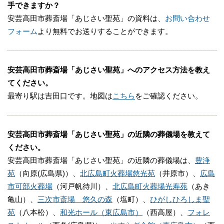
手できますか？
安芸高田市葬斎場「あじさい聖苑」の資料は、
お問い合わせ
フォーム
より無料でお送りすることができます。
安芸高田市葬斎場「あじさい聖苑」へのアクセス方法を教え
てください。
最寄り駅は吉田口です。地図は
こちら
をご確認ください。
安芸高田市葬斎場「あじさい聖苑」の近隣の葬儀場を教えて
ください。
安芸高田市葬斎場「あじさい聖苑」の近隣の葬儀場は、
豊浄
苑
（向原(広島県)）、
北広島町火葬場慈光苑
（井原市）、
広島
市可部火葬場
（河戸帆待川）、
北広島町火葬場光寿苑
（あき
亀山）、
三次市斎場 悠久の森
（塩町）、
ひがしひろしま聖
苑
（八本松）、
和光ホール（東広島市）
（西高屋）、
フォレ