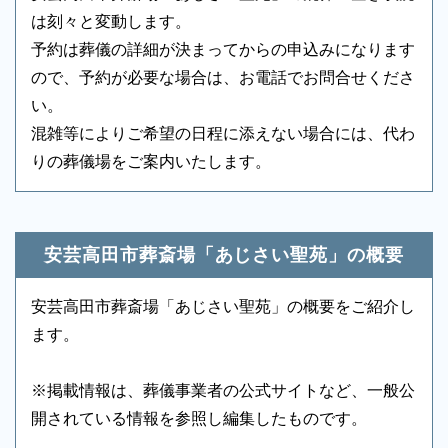
アメニティセット
-
冷蔵庫
-
は刻々と変動します。
予約は葬儀の詳細が決まってからの申込みになります
テレビ
-
多目的トイレ
○
ので、予約が必要な場合は、お電話でお問合せくださ
バリアフリー意識
-
エントランス
○
い。
混雑等によりご希望の日程に添えない場合には、代わ
ロビー
○
エレベーター
-
りの葬儀場をご案内いたします。
もしもの時は深夜・早朝に関わらず、まずはお電話く
エスカレーター
-
車椅子貸出し
-
ださい
・安芸高田市葬斎場「あじさい聖苑」では葬
ご状況・ご希望などをお伺いしながら段取りを進めま
祭場（葬儀式場、待合室）を貸出していま
安芸高田市葬斎場「あじさい聖苑」の概要
す。病院などから故人を移動する車両（寝台車）の手
す。
配、ご安置先（霊安室・安置室）などについても、ご
・葬儀専用施設のため葬儀事業者を通じてご
安芸高田市葬斎場「あじさい聖苑」の概要をご紹介し
案内をいたします。
利用いただく施設です。
ます。
・故人の死亡時の住所または使用者の住所が
市内にある場合に市内料金を適用
※掲載情報は、葬儀事業者の公式サイトなど、一般公
・他市の方もご利用になれますが利用料金が
開されている情報を参照し編集したものです。
安芸高田市民と異なりますのでご留意くださ