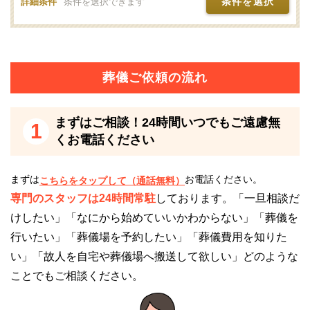
安芸高田市葬斎場「あじさい聖苑」は安芸高田市が運
条件を選択
詳細条件
条件を選択できます
営している公営斎場です。
安芸高田市にお住いの方は安価でご利用いただけるた
め、葬儀費用を安く抑えたい方におすすめです。
葬儀ご依頼の流れ
市外の方と比較すると、安芸高田市民の方はおよそ2
分の1の費用で斎場を利用できるためおすすめです。
まずはご相談！24時間いつでもご遠慮無
1
ただし、特別料金が適応されるには、いくつかの条件
くお電話ください
にクリアしている必要があります。
一般的には、亡くなられた際に安芸高田市に住民登録
まずは
お電話ください。
こちらをタップして（通話無料）
をされている方のみです。
専門のスタッフは24時間常駐
しております。「一旦相談だ
細かな条件は人それぞれ異なるので、詳しくは直接斎
けしたい」「なにから始めていいかわからない」「葬儀を
場のスタッフに確認することをおすすめします。
行いたい」「葬儀場を予約したい」「葬儀費用を知りた
い」「故人を自宅や葬儀場へ搬送して欲しい」どのような
静かな葬儀にしたい人におすすめ
ことでもご相談ください。
安芸高田市葬斎場「あじさい聖苑」は、自然に囲まれ