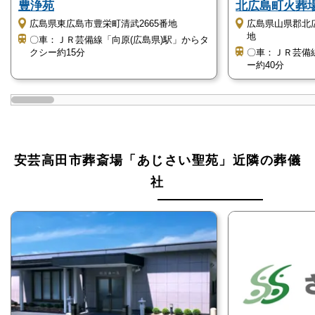
豊浄苑
北広島町火葬
あじさい聖苑は、常設80席の式場を併設しておりま
広島県東広島市豊栄町清武2665番地
広島県山県郡北
す。
地
〇車：ＪＲ芸備線「向原(広島県)駅」からタ
クシー約15分
〇車：ＪＲ芸備
そのため、一日葬や家族葬を執り行うことができま
ー約40分
す。
式場には常設の祭壇がありますが、各宗派に対応する
ものについては各自でご用意ください。
1日1組での葬儀となるので他の参列者に気兼ねなく、
安芸高田市葬斎場「あじさい聖苑」近隣の葬儀
アットホームな葬儀を執り行えます。
社
自然に囲まれた静かな斎場です
安芸高田市葬斎場「あじさい聖苑」は、緑豊かな環境
の中にあります。
最寄り駅からは車で20分と距離があるため、最寄り駅
からタクシーなどを利用してお越しいただくことをお