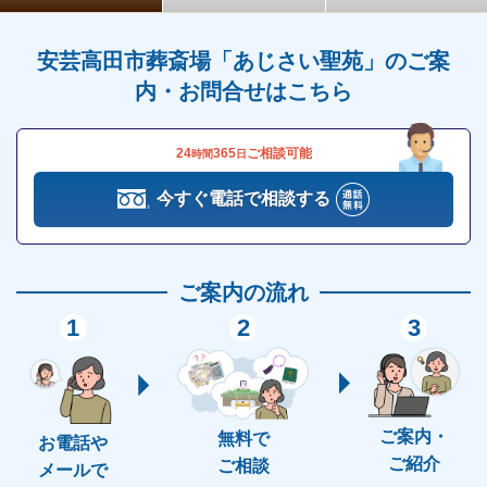
火葬式とも呼ばれており、少人数かつ短時間で執り行
えます。
安芸高田市葬斎場「あじさい聖苑」のご案
そのため、身体的にも金銭的にも最も負担が少ない葬
内・お問合せはこちら
儀スタイルです。
24
365
ご相談可能
時間
日
ただし、直葬は遺族の中での意見が分かれやすく、同
意を得るのが難しい場合があります。
今すぐ電話で相談する
後々トラブルを起こさないためにも、事前に相談して
おくことをおすすめします。
ご案内の流れ
1
2
3
安芸高田市葬斎場「あじさい聖苑」の詳細情報
続いて、安芸高田市葬斎場「あじさい聖苑」の詳細情
報についてご紹介します。
ご案内・
無料で
お電話や
以下で詳しく説明していくので、ご利用を希望されて
ご紹介
ご相談
メールで
いる方は参考にしてください。