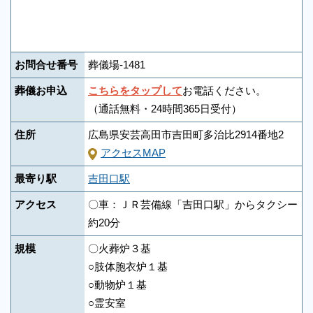
お問合せ番号
葬儀場-1481
葬儀お申込
こちらをタップして
お電話ください。
（通話無料・24時間365日受付）
住所
広島県安芸高田市吉田町多治比2914番地2
アクセスMAP
最寄り駅
吉田口駅
アクセス
〇車：ＪＲ芸備線「吉田口駅」からタクシー
約20分
規模
〇火葬炉３基
○肢体胞衣炉１基
○動物炉１基
○霊安室