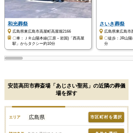
すすめします。
静かな環境なので、日頃の喧噪を忘れて故人と向き合
和光葬祭
さいき葬祭
うことができます。
広島県東広島市高屋町高屋堀2166
広島県東広島市西
故人との最期の時間を静かにお過ごししたい方におす
〇車：ＪＲ山陽本線(三原－岩国)「西高屋
〇徒歩：JR山
すめの斎場です。
駅」からタクシー約10分
分
安芸高田市葬斎場「あじさい聖苑」はこのよう
な方におすすめ
安芸高田市葬斎場「あじさい聖苑」の近隣の葬儀
安芸高田市葬斎場「あじさい聖苑」は、多くの方にお
場を探す
すすめできる斎場ですが、特に以下の方におすすめで
す。
広島県
市区町村を選択
エリア
安芸高田市在住の人におすすめ