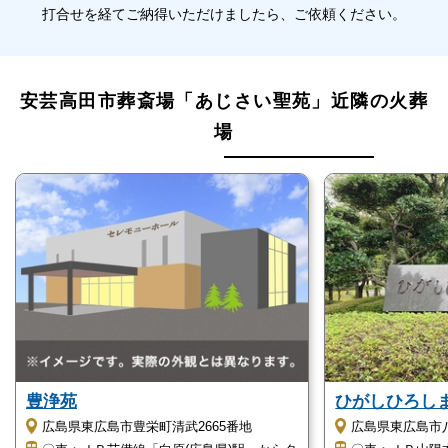
打合せを経てご納得いただけましたら、ご依頼ください。
公営斎場です
あじさい聖苑は、安芸高田市が運営する公営斎場で
安芸高田市葬斎場「あじさい聖苑」近隣の火葬
す。
場
そのため、お通夜から告別式、火葬までを安価で執り
行えます。
安芸高田市民の方は、市外住民のおよそ2分の1の料金
で利用可能です。
条件として亡くなられた方が安芸高田市に住民登録さ
れている場合は、格安料金が適用されます。
宗派・宗教不問です
豊浄苑
ひがしひろし
安芸高田市葬斎場「あじさい聖苑」は、安芸高田市が
広島県東広島市豊栄町清武2665番地
広島県東広島市八
運営している公営斎場です。