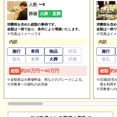
人数
〜9
定休日
1月1日
す。まずはお電話ください。
葬儀
火葬・直葬
※2023/08/19時点
消費税を含めた総額の事例です。
消費税を含め
金額は一例であり、条件により増減いたします。
金額は一例で
※写真はイメージです
※写真はイメ
大崎上島町火葬場大峰苑の葬儀の種類
内訳
内訳
施行
車両
物品
供花
施行
大崎上島町火葬場大峰苑の葬儀の種類をご紹介しま
返礼
食事
火葬
式場
返礼
す。
ご相談は無料で承ります
約20万円〜40万円
約
総額
総額
非日常的な葬儀のこと。初めての方はもちろん、経験
大崎上島町火葬場大峰苑の直葬・火葬式
のある方でもわからないことが多いものです。少しで
※金額差は火葬場料金、棺などのグレードによる。
※式場(自宅
※宗教者への謝礼のみ別途
場を利用す
も不安や心配事があれば、些細と思われることでも遠
直葬・火葬式とは、通夜や葬儀をせず火葬のみが執り
※宗教者への
慮なくご相談ください。相談によりイメージが浮かん
行われる葬儀形態です。
で理解が進めば、必要・不要の判断もつきやすくなり
直葬・火葬式では、最低限の費用と時間で故人とのお
ます。
別れをすることになります。