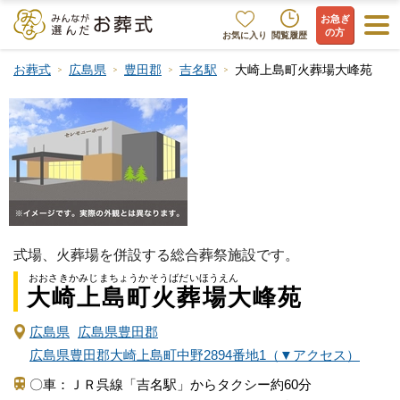
お急ぎ
の方
お気に入り
閲覧履歴
お葬式
広島県
豊田郡
吉名駅
大崎上島町火葬場大峰苑
式場、火葬場を併設する総合葬祭施設です。
おおさきかみじまちょうかそうばだいほうえん
大崎上島町火葬場大峰苑
広島県
広島県豊田郡
広島県豊田郡大崎上島町中野2894番地1（▼アクセス）
〇車：ＪＲ呉線「吉名駅」からタクシー約60分