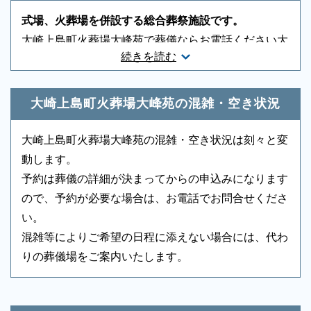
友人葬対応
-
社葬対応
-
式場、火葬場を併設する総合葬祭施設です。
葬祭ディレクター
-
近隣有料駐車場
-
大崎上島町火葬場大峰苑で葬儀ならお電話ください大
続きを読む
崎上島町火葬場大峰苑で通夜・葬儀・火葬までを一か
音響、照明設備
-
相談スペース
-
所で済ませることができます。少人数の家族葬や一般
親族控室
-
宗教者控室
-
的なお葬式が行われています。もしもの時は、申込み
大崎上島町火葬場大峰苑の混雑・空き状況
参列者控室
○
シャワー
-
順になりますので取り急ぎお電話ください。迅速に手
配いたします。
大崎上島町火葬場大峰苑の混雑・空き状況は刻々と変
浴室
-
貸布団
-
動します。
アメニティセット
-
冷蔵庫
-
予約は葬儀の詳細が決まってからの申込みになります
ので、予約が必要な場合は、お電話でお問合せくださ
テレビ
-
多目的トイレ
○
い。
バリアフリー意識
-
エントランス
-
混雑等によりご希望の日程に添えない場合には、代わ
りの葬儀場をご案内いたします。
ロビー
-
エレベーター
-
もしもの時は深夜・早朝に関わらず、まずはお電話く
エスカレーター
-
車椅子貸出し
-
ださい