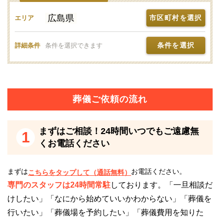
なお、入炉の最終時間は午後3時半となっています。
広島県
市区町村を選択
エリア
大崎上島町火葬場大峰苑の安置施設について
条件を選択
詳細条件
条件を選択できます
大崎上島町火葬場大峰苑には安置施設があるため、葬
儀や火葬の時間まで故人の遺体を安置できます。
なお、安置方法は棚置きとなります。
葬儀ご依頼の流れ
※掲載情報は、葬儀事業者の公式サイトなど、一般公
開されている情報を参照し編集したものです。変更
まずはご相談！24時間いつでもご遠慮無
1
等、修正が必要な際には、
こちら
からお知らせくださ
くお電話ください
い。
まずは
お電話ください。
こちらをタップして（通話無料）
※斎場手配センターはこちら
専門のスタッフは24時間常駐
しております。「一旦相談だ
大崎上島町火葬場大峰苑
けしたい」「なにから始めていいかわからない」「葬儀を
行いたい」「葬儀場を予約したい」「葬儀費用を知りた