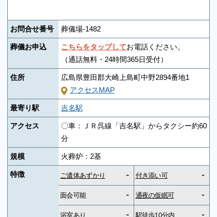
お問合せ番号
葬儀場-1482
葬儀お申込
こちらをタップして
お電話ください。
（通話無料・24時間365日受付）
住所
広島県豊田郡大崎上島町中野2894番地1
アクセスMAP
最寄り駅
吉名駅
アクセス
〇車：ＪＲ呉線「吉名駅」からタクシー約60
分
規模
火葬炉：2基
-
-
特徴
ご遺体あずかり
付き添い可
-
-
面会可能
通夜の仮眠可
-
-
浴室あり
駅徒歩10分内