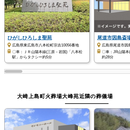
町民の方であれば、特別価格にて利用できます。
そのため、葬儀にかかる費用を少しでも抑えたいとお
考えの地域住民の方にはおすすめの斎場です。
ひがしひろしま聖苑
尾道市因島斎
静かな葬儀にしたい方
広島県東広島市八本松町宗吉10056番地
広島県尾道市因島
〇車：ＪＲ山陽本線(三原－岩国)「八本松
〇車：JR山陽
大崎上島町火葬場大峰苑は静かな環境の中にある施設
駅」からタクシー約5分
約28分
のため、日頃の喧騒を忘れて故人と向き合えます。
火葬場独特の暗い雰囲気はなく、明るい雰囲気の中で
故人とのお別れができます。
山の中にあるので、自然豊かな景色が参列者に癒しを
大崎上島町火葬場大峰苑近隣の葬儀場
与えてくれます。
忙しく日常生活を送っている方も、大崎上島町火葬場
大峰苑ではゆっくりと故人との最期の時間を過ごすこ