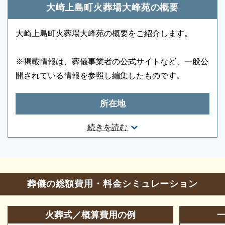
・大崎上島町火葬場大峰苑では葬祭場（葬儀
大崎上島町火葬場大峰苑の概要
ご状況・ご希望などをお伺いしながら段取りを進めま
式場、待合室）を貸出しています。
す。病院などから故人を移動する車両（寝台車）の手
・休場日は、1月1日および町長が必要と認め
大崎上島町火葬場大峰苑の概要をご紹介します。
配、ご安置先（霊安室・安置室）などについても、ご
る日
案内をいたします。
・葬儀専用施設のため葬儀事業者を通じてご
※掲載情報は、葬儀事業者の公式サイトなど、一般公
利用いただく施設です。
開されている情報を参照し編集したものです。
・故人の死亡時の住所または使用者の住所が
町内にある場合に町民料金を適用
所在地
・他町の方もご利用になれますが利用料金が
大崎上島町民と異なりますのでご留意くださ
広島県豊田郡大崎上島町中野2894番地1
続きを読む
い。
お問合せ・営業時間
葬儀のことなら何でもお任せください
葬儀の相談
0120-24-1234
ご希望にあわせて葬儀の段取りを進めます。火葬場、
葬儀の総額費用・料金シミュレーション
霊柩車などの手配をはじめ、必要な葬具（祭壇、棺、
参列等のお問合せ
0846-62-0303
ドライアイス）などを、ご希望にあわせてご用意いた
火葬式／概算費用の例
営業時間
9：00～17：00
します。また、市区役所への死亡届なども代行できま