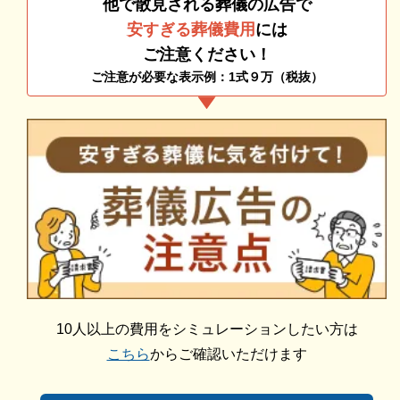
他で散見される葬儀の広告で
ただし、直葬・火葬式は親族の中でも意見が分かれや
安すぎる葬儀費用
には
すく、故人とのお別れの時間の短さに反対するケース
ご注意ください！
もあります。
ご注意が必要な表示例：1式９万（税抜）
そのため、直葬・火葬式を選択する際は全員が納得の
いくようによく話し合う必要があります。
大崎上島町火葬場大峰苑には火葬場があるため、直
追加料金の心配がない総額費用を提示します
葬・火葬式に対応できます。
人数・式場・火葬場などの各種条件やご要望、ご事情
にあわせて、お見積りを作成いたします。葬儀を施行
大崎上島町火葬場大峰苑の詳細情報
する前に総額費用をご確認いただき、それぞれの内訳
をご説明します。その上で葬儀費用の総額にご納得い
大崎上島町火葬場大峰苑の詳細情報をご紹介します。
ただいてから施行いたしますのでご安心ください。
10人以上の費用をシミュレーションしたい方は
宗派・宗教不問です
こちら
からご確認いただけます
大崎上島町火葬場大峰苑は、宗教や宗派に関係なく、
どなたでも利用できます。