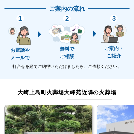
火葬から収骨までは120分程度かかりますが、その間
ご案内の流れ
はリラックスして過ごすことができます。
1
2
3
なお、待合室や待合ロビーでの喫煙や飲食は禁止とな
っています。
ご案内・
無料で
お電話や
ご紹介
ご相談
メールで
大崎上島町火葬場大峰苑はこのような方におす
打合せを経てご納得いただけましたら、ご依頼ください。
すめ
大崎上島町火葬場大峰苑は多くの方におすすめできる
大崎上島町火葬場大峰苑近隣の火葬場
斎場ですが、特に以下のような方におすすめです。
豊田郡在住の方
大崎上島町火葬場大峰苑は公営斎場のため、豊田郡在
住の方におすすめです。