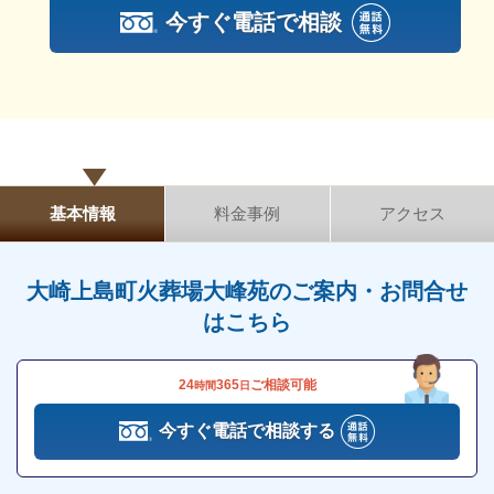
今すぐ電話で相談
そのため、仏教だけでなくキリスト教や神式の方にも
対応できます。
大崎上島町火葬場大峰苑は、多くの方のニーズに応え
られる斎場です。
火葬炉を3基完備しています
基本情報
料金事例
アクセス
大崎上島町火葬場大峰苑には火葬炉が3基あるため、
同時に複数の遺体の火葬が可能です。
大崎上島町火葬場大峰苑のご案内・お問合せ
ただし、空きがなかった場合は日時変更をしなければ
はこちら
ならない場合もあるため、注意が必要です。
24
365
ご相談可能
時間
日
待合ホール・待合室があります
今すぐ電話で相談する
火葬が終了するまでは、待合ホールもしくは待合室に
て待つことができます。