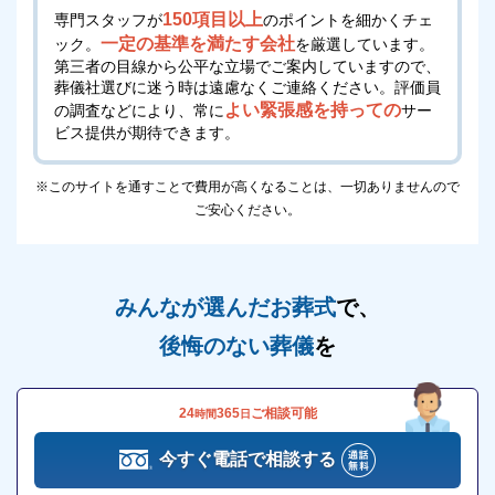
150項目以上
専門スタッフが
のポイントを細かくチェ
一定の基準を満たす会社
ック。
を厳選しています。
第三者の目線から公平な立場でご案内していますので、
葬儀社選びに迷う時は遠慮なくご連絡ください。
評価員
よい緊張感を持っての
の調査などにより、常に
サー
ビス提供が期待できます。
※このサイトを通すことで費用が高くなることは、一切ありませんので
ご安心ください。
みんなが選んだお葬式
で、
後悔のない葬儀
を
24
365
ご相談可能
時間
日
今すぐ電話で相談する