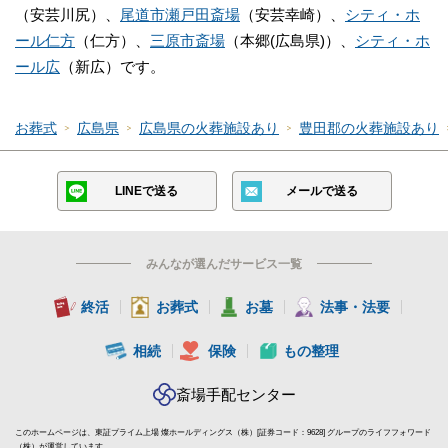
（安芸川尻）、
尾道市瀬戸田斎場
（安芸幸崎）、
シティ・ホ
ール仁方
（仁方）、
三原市斎場
（本郷(広島県)）、
シティ・ホ
ール広
（新広）です。
お葬式
広島県
広島県の火葬施設あり
豊田郡の火葬施設あり
LINEで送る
メールで送る
みんなが選んだサービス一覧
終活
お葬式
お墓
法事・法要
相続
保険
もの整理
斎場手配センター
このホームページは、東証プライム上場 燦ホールディングス（株）[証券コード：9628] グループのライフフォワード
（株）が運営しています。