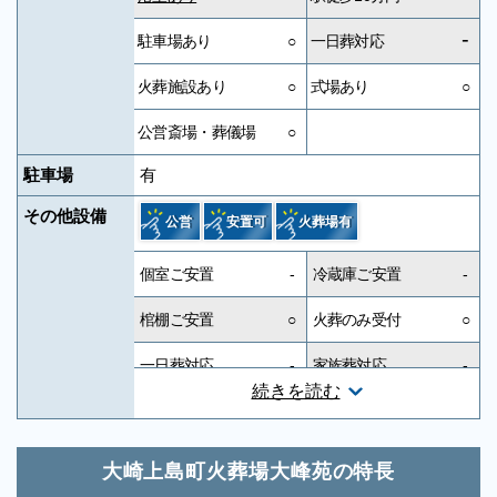
-
駐車場あり
○
一日葬対応
火葬施設あり
○
式場あり
○
公営斎場・葬儀場
○
駐車場
有
その他設備
公営
安置可
火葬場有
個室ご安置
-
冷蔵庫ご安置
-
棺棚ご安置
○
火葬のみ受付
○
一日葬対応
-
家族葬対応
-
続きを読む
一般葬対応
-
無宗教対応
-
神道対応
-
キリスト教対応
-
大崎上島町火葬場大峰苑の特長