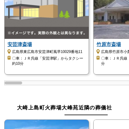
とができます。
大崎上島町火葬場大峰苑は、静かな環境の中で最期の
お別れを充実したものにしたい方におすすめの斎場で
す。
安芸津斎場
竹原市斎場
大崎上島町火葬場大峰苑のご利用時の注意点
広島県東広島市安芸津町風早10029番地11
広島県竹原市小梨
〇車：ＪＲ呉線「安芸津駅」からタクシー
〇車：ＪＲ呉線
大崎上島町火葬場大峰苑を利用する際の注意点をご紹
約10分
分
介します。
大崎上島町火葬場大峰苑のご利用を検討される
場合はご相談ください
無料でご相談を承ります。
大崎上島町火葬場大峰苑近隣の葬儀社
電話番号「
0120-24-1234
」にお電話をお願いしま
す。
24時間受付けていますので、早朝でも深夜でもかまい