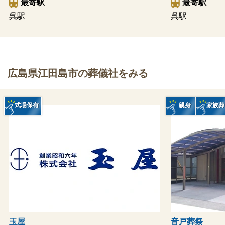
最寄駅
最寄駅
呉駅
呉駅
広島県江田島市の葬儀社をみる
式場保有
親身
家族葬
玉屋
音戸葬祭