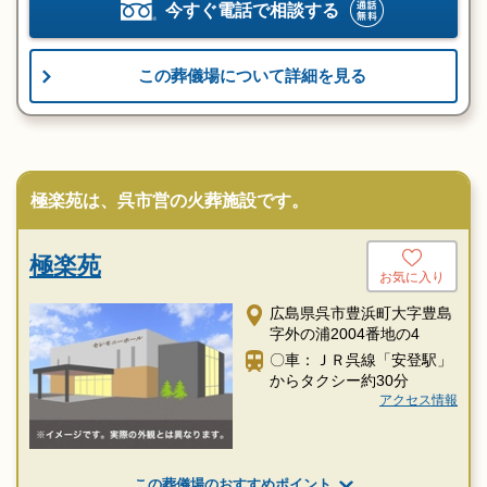
今すぐ電話で相談する
この葬儀場について詳細を見る
極楽苑は、呉市営の火葬施設です。
極楽苑
お気に入り
広島県呉市豊浜町大字豊島
字外の浦2004番地の4
〇車：ＪＲ呉線「安登駅」
からタクシー約30分
アクセス情報
この葬儀場のおすすめポイント