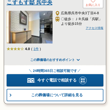
こすもす邸 呉中央
お気に入り
広島県呉市中央3丁目4-8
〇徒歩：ＪＲ呉線「呉駅」
より徒歩15分
アクセス情報
★★★★
4.0
(
1件
)
この葬儀場のおすすめポイント
24時間365日ご相談可能です
今すぐ電話で相談する
この葬儀場について詳細を見る