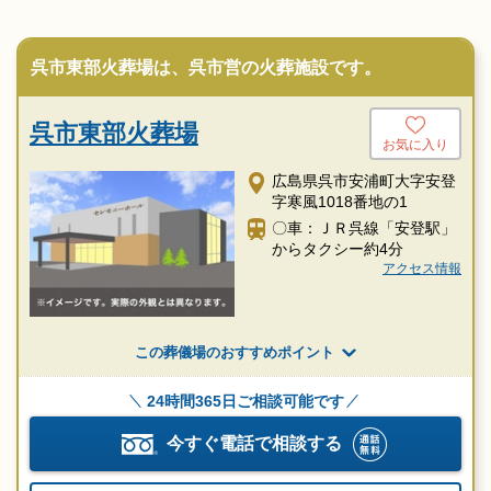
呉市東部火葬場は、呉市営の火葬施設です。
呉市東部火葬場
お気に入り
広島県呉市安浦町大字安登
字寒風1018番地の1
〇車：ＪＲ呉線「安登駅」
からタクシー約4分
アクセス情報
この葬儀場のおすすめポイント
24時間365日ご相談可能です
今すぐ電話で相談する