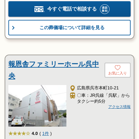
今すぐ電話で相談する
この葬儀場について詳細を見る
報恩舎ファミリーホール呉中
お気に入り
央
広島県呉市本町10-21
〇車：JR呉線「呉駅」から
タクシー約5分
アクセス情報
★★★★
4.0
(
1件
)