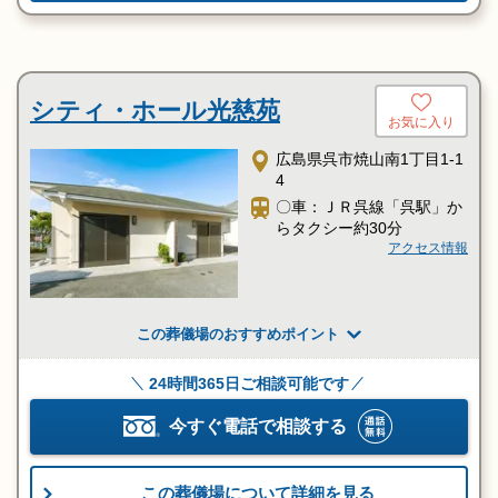
シティ・ホール光慈苑
お気に入り
広島県呉市焼山南1丁目1-1
4
〇車：ＪＲ呉線「呉駅」か
らタクシー約30分
アクセス情報
この葬儀場のおすすめポイント
24時間365日ご相談可能です
今すぐ電話で相談する
この葬儀場について詳細を見る