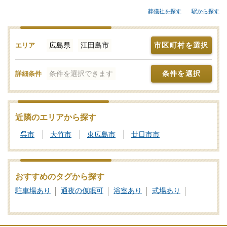
ニーホールなどが候補となります。「みんなが選んだお葬式」で
葬儀社を探す
駅から探す
は、斎場やセレモニーホールを調査。それぞれの機能や評価など
をご覧いただき、申込みの流れなど、ご不明点があれば、些細と
思われることでも遠慮なくお電話でご相談ください。家族葬や一
広島県
江田島市
市区町村を選択
エリア
日葬、火葬式をどこで行うのがよいか？その選び方や段取りの仕
方をはじめ、式場・火葬場の手配までを含めてサポートいたしま
条件を選択できます
条件を選択
詳細条件
す。江田島市で利用者が多い式場・火葬場、参列者が集まりやす
い便利なセレモニーホールを検索！施設予約や空き日程の確認・
利用状況などのお問合せも承りますので、まずはご相談くださ
い。写真を見ながら場所の雰囲気や価格相場を近隣の斎場・葬儀
近隣のエリアから探す
場とで比較したり、新設セレモニーホールなどの最新情報をチェ
呉市
大竹市
東広島市
廿日市市
ックしたりなどの情報収集を行って江田島市の最適な斎場・葬儀
場をご確認ください。
葬儀と葬式、告別式の違いとは？葬儀の意味、費用相場や流れ
おすすめのタグから探す
も解説
駐車場あり
通夜の仮眠可
浴室あり
式場あり
家族葬の基礎知識｜費用や流れ、メリットと注意点について