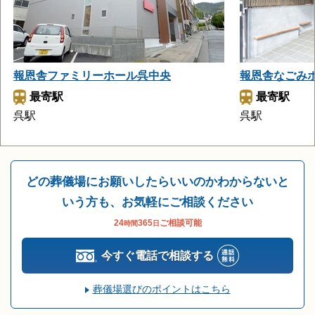
報恩舎ファミリーホール呉中央
報恩舎なごみ
最寄駅
最寄駅
呉駅
呉駅
どの葬儀場にお願いしたらいいのかわからないと
いう方も、お気軽にご相談ください
24
365
ご相談可能
時間
日
今すぐ電話で相談する
葬儀場選びのポイントはこちら