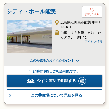
シティ・ホール能美
お気に入り
広島県江田島市能美町中町
4819-1
〇車：ＪＲ呉線「呉駅」か
らタクシー約44分
アクセス情報
この葬儀場のおすすめポイント
24時間365日ご相談可能です
今すぐ電話で相談する
この葬儀場について詳細を見る