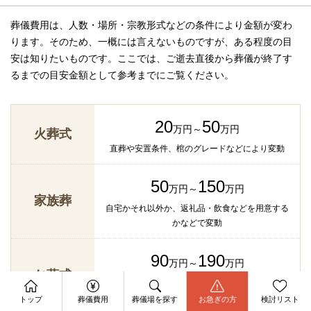
葬儀費用は、人数・場所・宗教形式などの条件により金額が変わ
ります。そのため、一概には言えないものですが、ある程度の目
安は知りたいものです。ここでは、ご逝去直後から葬儀が終了す
るまでの目安金額として参考までにご覧ください。
20
50
万円～
万円
火葬式
直葬や安置条件、棺のグレードなどにより変動
50
150
万円～
万円
家族葬
自宅かそれ以外か、返礼品・飲食などを用意する
かなどで変動
90
190
万円～
万円
お葬式
自宅かそれ以外か、返礼品・飲食などが人数によ
資料請求
今すぐ電話相談
り変動
トップ
葬儀費用
葬儀場を探す
お急ぎの方
検討リスト
お問合せ