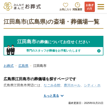
お急ぎ
の方
お気に入り
閲覧履歴
江田島市(広島県)の斎場・葬儀場一覧
江田島市
の葬儀についてお任せください
専門のスタッフが葬儀をお手配いたします
お葬式
広島県
江田島市
広島県江田島市の葬儀場を探すページです
広島県江田島市周辺には、
なごみ会館
、
鹿川ホール
、
シティ・ホ
ール江能
といった斎場・葬儀場が存在します。江田島市で斎場・
もっと見る
葬儀場の情報をお探しですか？家族葬や一日葬・火葬式などの葬
儀を行う場所は、ご自宅や寺院の式場、便利な総合斎場やセレモ
最終更新日：
2025年01月21日