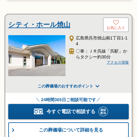
シティ・ホール焼山
お気に入り
広島県呉市焼山南1丁目1-1
4
〇車：ＪＲ呉線「呉駅」か
らタクシー約30分
アクセス情報
この葬儀場のおすすめポイント
24時間365日ご相談可能です
今すぐ電話で相談する
この葬儀場について詳細を見る