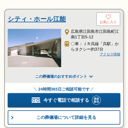
シティ・ホール江能
お気に入り
広島県江田島市江田島町江
南1丁目5-12
〇車：ＪＲ呉線「呉駅」か
らタクシー約37分
アクセス情報
この葬儀場のおすすめポイント
24時間365日ご相談可能です
今すぐ電話で相談する
この葬儀場について詳細を見る