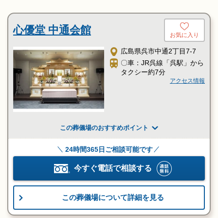
心優堂 中通会館
お気に入り
広島県呉市中通2丁目7-7
〇車：JR呉線「呉駅」から
タクシー約7分
アクセス情報
この葬儀場のおすすめポイント
24時間365日ご相談可能です
今すぐ電話で相談する
この葬儀場について詳細を見る