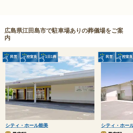
広島県江田島市で駐車場ありの葬儀場をご案
内
民営
控室良
1日1葬
民営
控室良
シティ・ホール能美
シティ・ホー