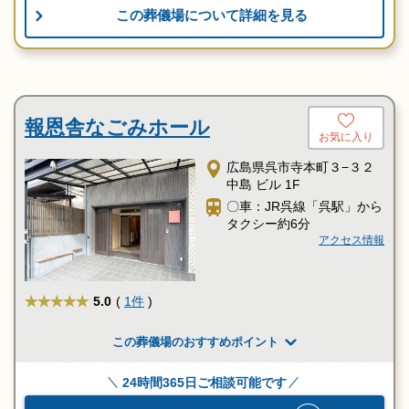
この葬儀場について詳細を見る
報恩舎なごみホール
お気に入り
広島県呉市寺本町３−３２
中島 ビル 1F
〇車：JR呉線「呉駅」から
タクシー約6分
アクセス情報
★★★★★
5.0
(
1件
)
この葬儀場のおすすめポイント
24時間365日ご相談可能です