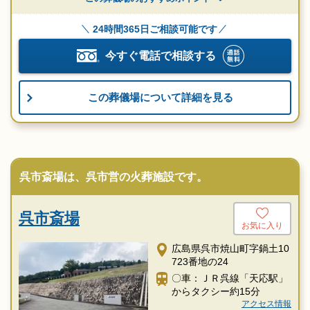
24時間365日ご相談可能です
今すぐ電話で相談する
この葬儀場について詳細を見る
呉市斎場は、呉市営の火葬施設です。
呉市斎場
お気に入り
広島県呉市焼山町字鍋土10
723番地の24
〇車：ＪＲ呉線「天応駅」
からタクシー約15分
アクセス情報