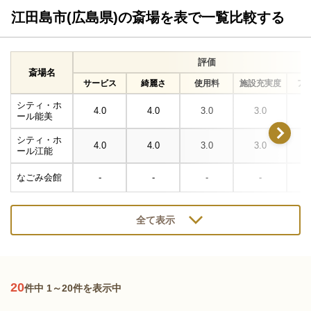
江田島市(広島県)の斎場を表で一覧比較する
評価
斎場名
サービス
綺麗さ
使用料
施設充実度
ア
シティ・ホ
4.0
4.0
3.0
3.0
ール能美
シティ・ホ
4.0
4.0
3.0
3.0
ール江能
なごみ会館
-
-
-
-
全て表示
20
件中 1～20件を表示中