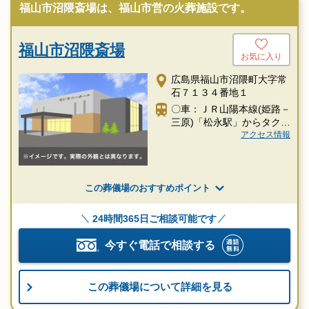
福山市沼隈斎場は、福山市営の火葬施設です。
福山市沼隈斎場
お気に入り
広島県福山市沼隈町大字常
石７１３４番地１
〇車：ＪＲ山陽本線(姫路－
三原)「松永駅」からタクシ
ー約20分
アクセス情報
この葬儀場のおすすめポイント
24時間365日ご相談可能です
今すぐ電話で相談する
この葬儀場について詳細を見る