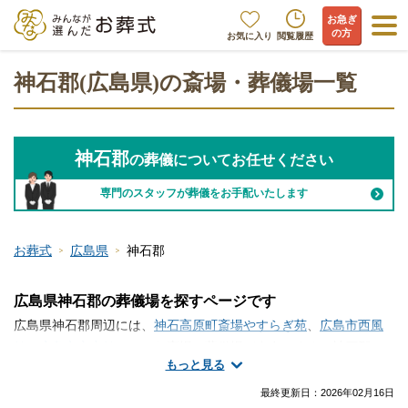
お急ぎ
の方
お気に入り
閲覧履歴
神石郡(広島県)の斎場・葬儀場一覧
神石郡
の葬儀についてお任せください
専門のスタッフが葬儀をお手配いたします
お葬式
広島県
神石郡
広島県神石郡の葬儀場を探すページです
広島県神石郡周辺には、
神石高原町斎場やすらぎ苑
、
広島市西風
館
、
広島市永安館
といった斎場・葬儀場が存在します。神石郡で
もっと見る
斎場・葬儀場の情報をお探しですか？家族葬や一日葬・火葬式な
どの葬儀を行う場所は、ご自宅や寺院の式場、便利な総合斎場や
最終更新日：
2026年02月16日