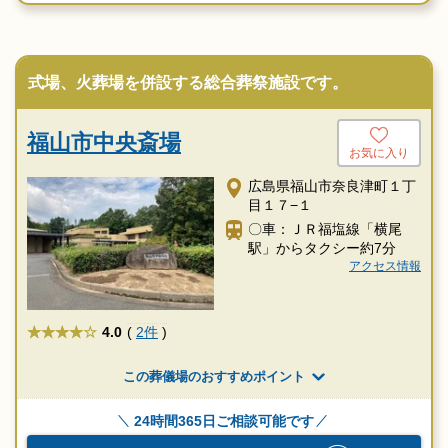
式場、火葬場を併設する総合葬祭施設です。
福山市中央斎場
お気に入り
広島県福山市奈良津町１丁
目１７−１
〇車：ＪＲ福塩線「横尾
駅」からタクシー約7分
アクセス情報
★★★★
4.0
(
2件
)
この葬儀場のおすすめポイント
24時間365日ご相談可能です