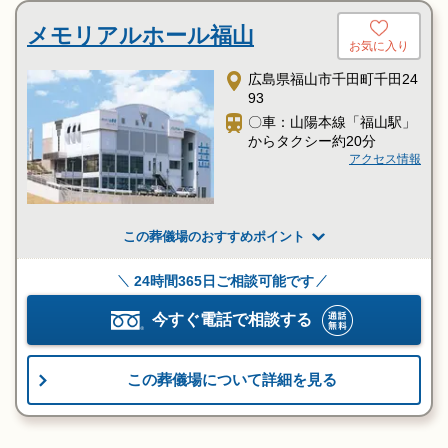
車、
新市駅で下車しタクシーで5分程で到着いたします。
メモリアルホール福山
お気に入り
広島県福山市千田町千田24
93
〇車：山陽本線「福山駅」
からタクシー約20分
アクセス情報
この葬儀場のおすすめポイント
24時間365日ご相談可能です
今すぐ電話で相談する
この葬儀場について詳細を見る