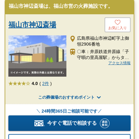
福山市神辺斎場は、福山市営の火葬施設です。
福山市神辺斎場
お気に入り
広島県福山市神辺町字上御
領2906番地
〇車：井原鉄道井原線「子
守唄の里高屋駅」からタク
シー約12分
アクセス情報
★★★★
4.0
(
2件
)
この葬儀場のおすすめポイント
24時間365日ご相談可能です
今すぐ電話で相談する