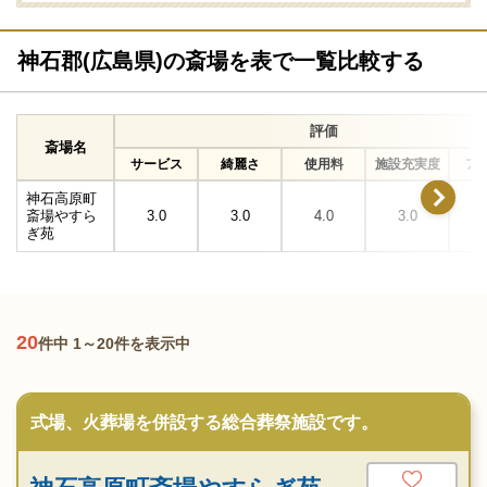
神石郡(広島県)の斎場を表で一覧比較する
評価
斎場名
サービス
綺麗さ
使用料
施設充実度
ア
神石高原町
斎場やすら
3.0
3.0
4.0
3.0
ぎ苑
20
件中 1～20件を表示中
式場、火葬場を併設する総合葬祭施設です。