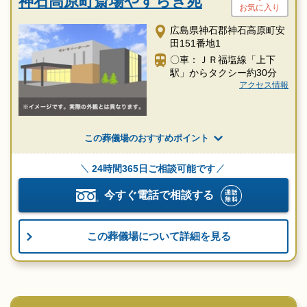
神石高原町斎場やすらぎ苑
お気に入り
広島県神石郡神石高原町安
田151番地1
〇車：ＪＲ福塩線「上下
駅」からタクシー約30分
アクセス情報
この葬儀場のおすすめポイント
24時間365日ご相談可能です
今すぐ電話で相談する
この葬儀場について詳細を見る