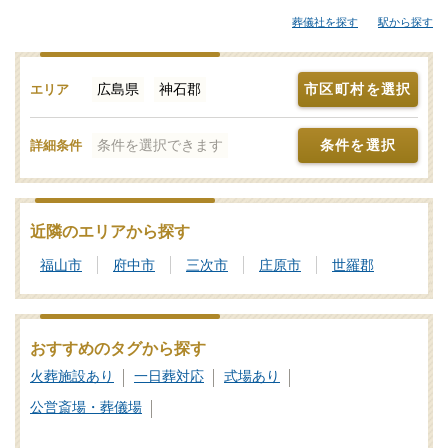
セレモニーホールなどが候補となります。「みんなが選んだお葬
葬儀社を探す
駅から探す
式」では、斎場やセレモニーホールを調査。それぞれの機能や評
価などをご覧いただき、申込みの流れなど、ご不明点があれば、
些細と思われることでも遠慮なくお電話でご相談ください。家族
広島県
神石郡
市区町村を選択
エリア
葬や一日葬、火葬式をどこで行うのがよいか？その選び方や段取
りの仕方をはじめ、式場・火葬場の手配までを含めてサポートい
条件を選択できます
条件を選択
詳細条件
たします。神石郡で利用者が多い式場・火葬場、参列者が集まり
やすい便利なセレモニーホールを検索！施設予約や空き日程の確
認・利用状況などのお問合せも承りますので、まずはご相談くだ
さい。写真を見ながら場所の雰囲気や価格相場を近隣の斎場・葬
近隣のエリアから探す
儀場とで比較したり、新設セレモニーホールなどの最新情報をチ
福山市
府中市
三次市
庄原市
世羅郡
ェックしたりなどの情報収集を行って神石郡の最適な斎場・葬儀
場をご確認ください。
葬儀と葬式、告別式の違いとは？葬儀の意味、費用相場や流れ
おすすめのタグから探す
も解説
火葬施設あり
一日葬対応
式場あり
家族葬の基礎知識｜費用や流れ、メリットと注意点について
公営斎場・葬儀場