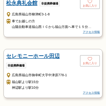
松永典礼会館
非提携葬儀場
お気に入り
広島県福山市柳津町3-1-8
車でお越しの方
山陽自動車道福山西ＩＣから福山方面へ車で１５分
アクセス情報
電車でお越しの方
ＪＲ松永駅からタクシーで５分
バスをご利用の方
ＪＲ松永駅南口 鞆鉄バス（千年橋・内海農協・沼隈支所
セレモニーホール田辺
行） 沼南線 ニチエー前下車すぐ
お気に入り
非提携葬儀場
広島県福山市御幸町大字中津原778-1
福山駅より駅15分
神辺駅より駅10分
アクセス情報