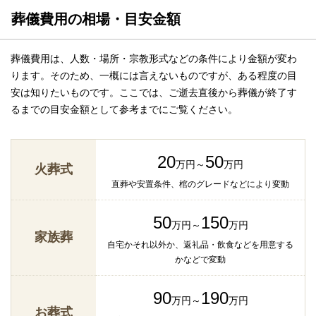
葬儀費用の相場・目安金額
葬儀費用は、人数・場所・宗教形式などの条件により金額が変わ
ります。そのため、一概には言えないものですが、ある程度の目
安は知りたいものです。ここでは、ご逝去直後から葬儀が終了す
るまでの目安金額として参考までにご覧ください。
20
50
万円～
万円
火葬式
直葬や安置条件、棺のグレードなどにより変動
50
150
万円～
万円
家族葬
自宅かそれ以外か、返礼品・飲食などを用意する
かなどで変動
90
190
万円～
万円
お葬式