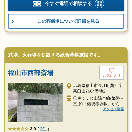
今すぐ電話で相談する
この葬儀場について詳細を見る
式場、火葬場を併設する総合葬祭施設です。
福山市西部斎場
お気に入り
広島県福山市金江町藁江字
茶臼山7604番地2
〇車：ＪＲ山陽本線(姫路－
三原)「備後赤坂駅」からタ
クシー約6分
アクセス情報
★★★
3.0
(
2件
)