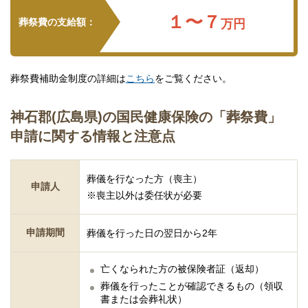
１〜７
葬祭費の支給額：
万円
葬祭費補助金制度の詳細は
こちら
をご覧ください。
神石郡(広島県)の国民健康保険の「葬祭費」
申請に関する情報と注意点
葬儀を行なった方（喪主）
申請人
※喪主以外は委任状が必要
申請期間
葬儀を行った日の翌日から2年
亡くなられた方の被保険者証（返却）
葬儀を行ったことが確認できるもの（領収
書または会葬礼状）