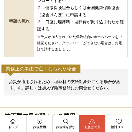
ンロードする※
２．健康保険組合もしくは全国健康保険協会
（協会けんぽ）に申請する
申請の流れ
３．口座に埋葬料・埋葬費が振り込まれたか確
認する
※故人が加入されていた保険組合のホームページをご
確認ください。ダウンロードができない場合は、お電
話で請求しましょう。
業務上の事由で亡くなられた場合
労災が適用されるため、埋葬料の支給対象外になる場合があ
ります。詳しくは加入保険事務所にお問合せください。
神石郡で最低限かかる費用
資料請求
今すぐ電話相談
トップ
葬儀費用
葬儀場を探す
お急ぎの方
検討リスト
お問合せ