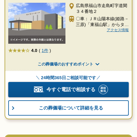
広島県福山市走島町字道閑
３４番地２
〇車：ＪＲ山陽本線(姫路－
三原)「東福山駅」からタク
シー約1時間30分
アクセス情報
★★★★
4.0
(
1件
)
この葬儀場のおすすめポイント
24時間365日ご相談可能です
今すぐ電話で相談する
この葬儀場について詳細を見る