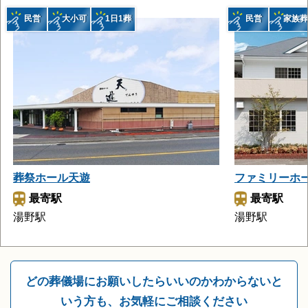
民営
大小可
1日1葬
民営
家族葬
葬祭ホール天遊
ファミリーホ
最寄駅
最寄駅
湯野駅
湯野駅
どの葬儀場にお願いしたらいいのかわからないと
いう方も、お気軽にご相談ください