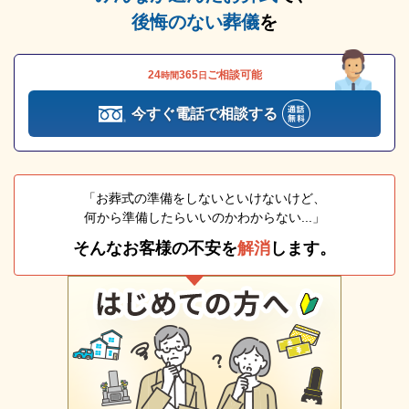
後悔のない葬儀
を
24
365
ご相談可能
時間
日
今すぐ電話で相談する
「お葬式の準備をしないといけないけど、
何から準備したらいいのかわからない...」
そんなお客様の不安を
解消
します。