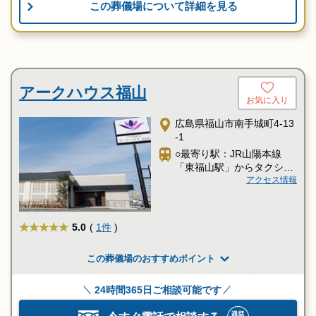
この葬儀場について詳細を見る
アークハウス福山
お気に入り
広島県福山市南手城町4-13
-1
○最寄り駅：JR山陽本線
「東福山駅」からタクシー
約7分
アクセス情報
★★★★★
5.0
(
1件
)
この葬儀場のおすすめポイント
24時間365日ご相談可能です