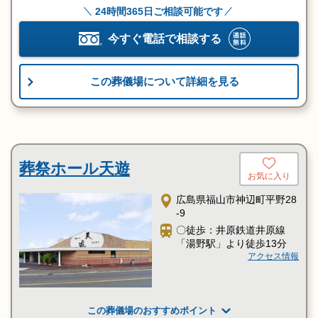
24時間365日ご相談可能です
今すぐ電話で相談する
この葬儀場について詳細を見る
葬祭ホール天遊
お気に入り
広島県福山市神辺町平野28
-9
〇徒歩：井原鉄道井原線
「湯野駅」より徒歩13分
アクセス情報
この葬儀場のおすすめポイント