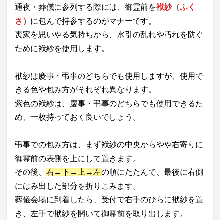
通夜・葬儀に参列する際には、御霊前を
袱紗（ふく
さ）
に包んで持参するのがマナーです。
喪家を思いやる気持ちから、水引の乱れや汚れを防ぐ
ために袱紗を使用します。
袱紗は慶事・弔事のどちらでも使用しますが、使用で
きる色や包み方がそれぞれ異なります。
紫色の袱紗は、慶事・弔事のどちらでも使用できるた
め、一枚持っておく良いでしょう。
弔事での包み方は、まず袱紗の中央からやや右寄りに
御霊前の表側を上にして置きます。
その後、
右→下→上→左
の順にたたんで、最後に右側
にはみ出した部分を折りこみます。
葬儀会場に到着したら、受付で右手のひらに袱紗を置
き、左手で袱紗を開いて御霊前を取り出します。