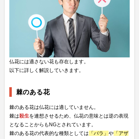
仏花には適さない花も存在します。
以下に詳しく解説していきます。
棘のある花
棘のある花は仏花には適していません。
棘は
殺生
を連想させるため、仏花の意味とは逆の表現
となることからもNGとされています。
棘のある花の代表的な種類としては
「バラ」
や
「アザ