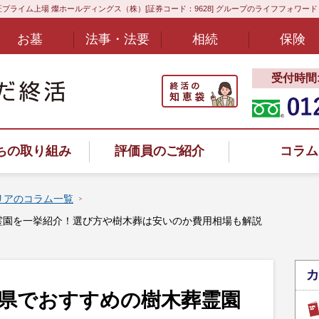
プライム上場 燦ホールディングス（株）[証券コード：9628] グループのライフフォワー
お墓
法事・法要
相続
保険
受付時間:8
ちの取り組み
評価員のご紹介
コラム
リアのコラム一覧
葬霊園を一挙紹介！選び方や樹木葬は安いのか費用相場も解説
ヤル
カ
玉県でおすすめの樹木葬霊園