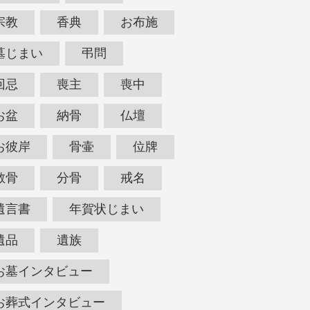
宗教
香典
お布施
墓じまい
弔問
回忌
喪主
喪中
お盆
納骨
仏壇
お彼岸
骨壷
位牌
散骨
分骨
戒名
遺言書
年賀状じまい
遺品
遺族
お墓インタビュー
お葬式インタビュー