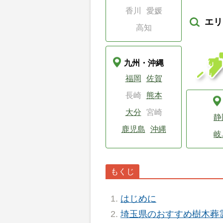
香川
愛媛
エリ
高知
九州・沖縄
福岡
佐賀
長崎
熊本
大分
宮崎
静
鹿児島
沖縄
岐
はじめに
埼玉県のおすすめ樹木葬