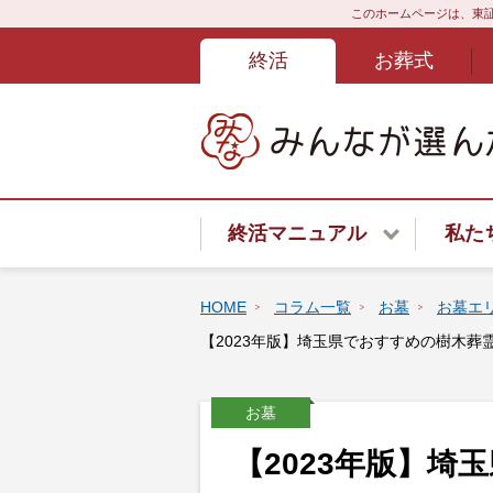
このホームページは、東証
終活
お葬式
終活マニュアル
私た
終活サービスご紹介
HOME
コラム一覧
お墓
お墓エ
【2023年版】埼玉県でおすすめの樹木
終活はじめてガイド
終活あんしんよろず相談ダイ
お墓
【2023年版】埼
遺言書