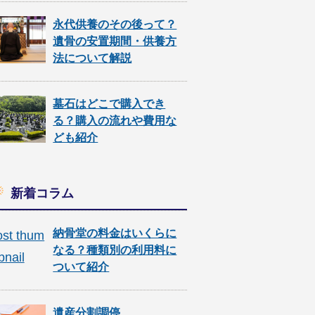
永代供養のその後って？
遺骨の安置期間・供養方
法について解説
墓石はどこで購入でき
る？購入の流れや費用な
ども紹介
新着コラム
納骨堂の料金はいくらに
なる？種類別の利用料に
ついて紹介
遺産分割調停