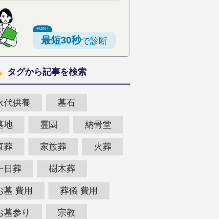
最短30秒
で診断
タグから記事を検索
永代供養
墓石
墓地
霊園
納骨堂
直葬
家族葬
火葬
一日葬
樹木葬
お墓 費用
葬儀 費用
お墓参り
宗教