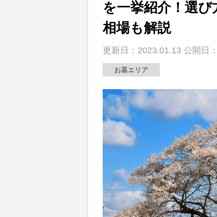
を一挙紹介！選び
散骨
相場も解説
動画
更新日：2023.01.13 公開日：2
お墓エリア