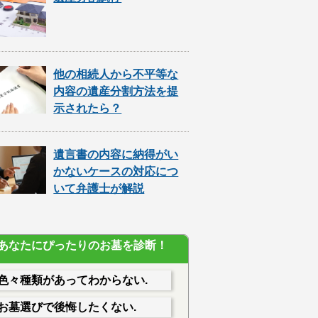
他の相続人から不平等な
内容の遺産分割方法を提
示されたら？
遺言書の内容に納得がい
かないケースの対応につ
いて弁護士が解説
あなたにぴったりのお墓を診断！
色々種類があってわからない.
お墓選びで後悔したくない.