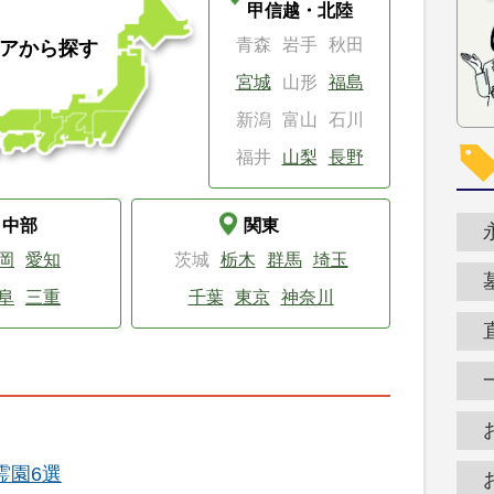
甲信越・北陸
青森
岩手
秋田
アから探す
宮城
山形
福島
新潟
富山
石川
福井
山梨
長野
中部
関東
岡
愛知
茨城
栃木
群馬
埼玉
阜
三重
千葉
東京
神奈川
霊園6選