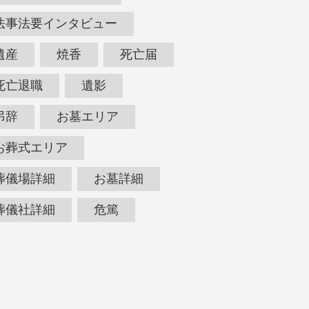
法事法要インタビュー
遺産
焼香
死亡届
死亡退職
遺影
弔辞
お墓エリア
お葬式エリア
葬儀場詳細
お墓詳細
葬儀社詳細
危篤