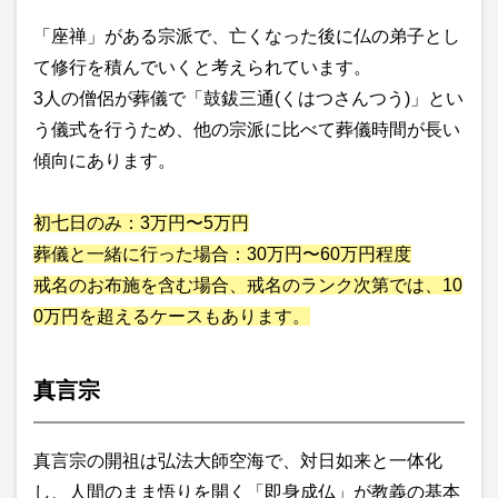
「座禅」がある宗派で、亡くなった後に仏の弟子とし
て修行を積んでいくと考えられています。
3人の僧侶が葬儀で「鼓鈸三通(くはつさんつう)」とい
う儀式を行うため、他の宗派に比べて葬儀時間が長い
傾向にあります。
初七日のみ：3万円〜5万円
葬儀と一緒に行った場合：30万円〜60万円程度
戒名のお布施を含む場合、戒名のランク次第では、10
0万円を超えるケースもあります。
真言宗
真言宗の開祖は弘法大師空海で、対日如来と一体化
し、人間のまま悟りを開く「即身成仏」が教義の基本