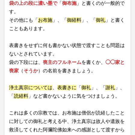
袋の上の段に濃い墨で
「
御布施
」と書くのが一般的で
す。
その他にも「
お布施
」、「
御経料
」、「
御礼
」と書く
こともあります。
表書きをせずに何も書かない状態で渡すことも問題は
ないとされています。
袋の下段には、
喪主のフルネーム
を書くか、
◯◯家と
喪家
（
そうか
）の名前を書きましょう。
浄土真宗については
、
表書きに
「
御礼
」、「
謝礼
」、
「
読経料
」など書かないように気をつけましょう。
これは多くの宗教では、お布施は僧侶が読経したこと
に対しての御礼と考える中、浄土真宗は故人や遺族を
救済してくれた阿彌陀佛如来への感謝として渡すから