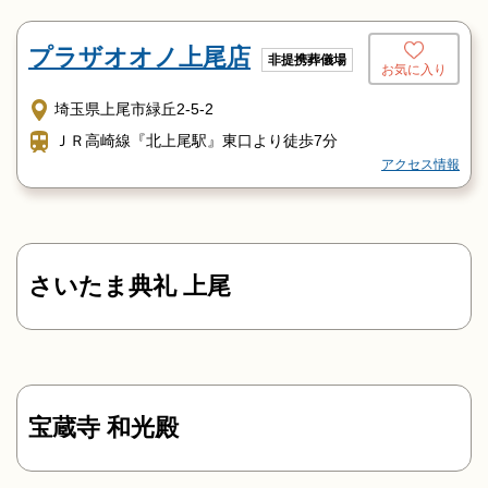
プラザオオノ上尾店
非提携葬儀場
お気に入り
埼玉県上尾市緑丘2-5-2
ＪＲ高崎線『北上尾駅』東口より徒歩7分
アクセス情報
さいたま典礼 上尾
宝蔵寺 和光殿