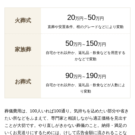
20
50
万円～
万円
火葬式
直葬や安置条件、棺のグレードなどにより変動
50
150
万円～
万円
家族葬
自宅かそれ以外か、返礼品・飲食などを用意する
かなどで変動
90
190
万円～
万円
お葬式
自宅かそれ以外か、返礼品・飲食などが人数によ
り変動
葬儀費用は、100人いれば100通り。気持ちを込めたい部分や省き
たい所などをふまえて、専門家と相談しながら適正価格を見出す
ことが大切です。やり直しがきかない葬儀のこと。納得・満足の
いくお見送りにするためには、けして広告金額に流されることな