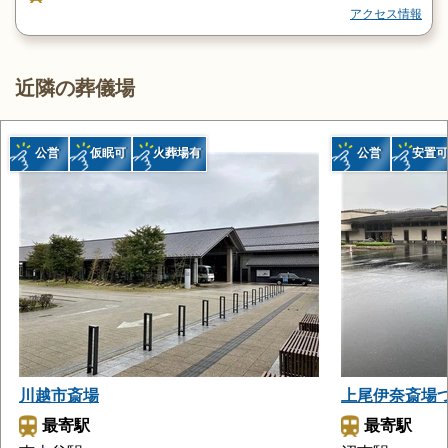
アクセス情報
近隣の葬儀場
公営
仮眠可
火葬場有
公営
安置可
川越市斎場
上尾伊奈斎場
最寄駅
最寄駅