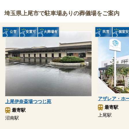
埼玉県上尾市で駐車場ありの葬儀場をご案内
公営
安置可
火葬場有
民営
個室安
アザレア・ホ
上尾伊奈斎場つつじ苑
最寄駅
最寄駅
上尾駅
沼南駅