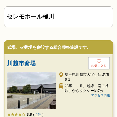
セレモホール桶川
式場、火葬場を併設する総合葬祭施設です。
川越市斎場
お気に入り
埼玉県川越市大字小仙波78
6-1
〇車：ＪＲ川越線「南古谷
駅」からタクシー約7分
アクセス情報
★★★★
3.8
(
4件
)