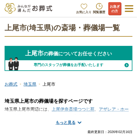
お急ぎ
の方
お気に入り
閲覧履歴
上尾市(埼玉県)の斎場・葬儀場一覧
上尾市
の葬儀についてお任せください
専門のスタッフが葬儀をお手配いたします
お葬式
埼玉県
上尾市
埼玉県上尾市の葬儀場を探すページです
埼玉県上尾市周辺には、
上尾伊奈斎場つつじ苑
、
アザレア・ホー
ル
、
上尾メモリードホール
といった斎場・葬儀場が存在します。
もっと見る
上尾市には便利な総合斎場があります。家族葬などの葬儀を行う
式場と火葬場が隣接していますので、移動の負担が軽減されま
最終更新日：
2026年02月16日