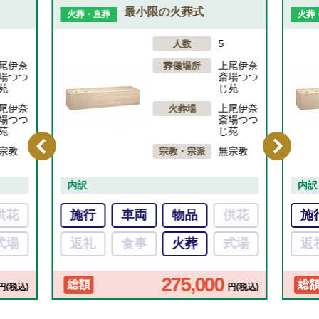
最小限の火葬式
火葬・直葬
火葬
5
人数
尾伊奈
上尾伊奈
葬儀場所
場つつ
斎場つつ
苑
じ苑
尾伊奈
上尾伊奈
火葬場
場つつ
斎場つつ
苑
じ苑
宗教
無宗教
宗教・宗派
内訳
内訳
供花
施行
車両
物品
供花
施
式場
返礼
食事
火葬
式場
返
275,000
総額
総
円(税込)
円(税込)