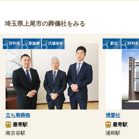
埼玉県上尾市の葬儀社をみる
評判良
家族葬
式場保有
駅近
評判良
立ち華葬祭
博愛社
最寄駅
最寄駅
南古谷駅
浦和駅