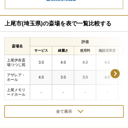
上尾市(埼玉県)の斎場を表で一覧比較する
評価
斎場名
サービス
綺麗さ
使用料
施設充実度
ア
上尾伊奈斎
3.0
4.0
4.0
4.0
場つつじ苑
アザレア・
4.0
3.0
3.0
4.0
ホール
上尾メモリ
-
-
-
-
ードホール
全て表示