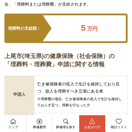
合、「埋葬料または埋葬費」が支給されます。
５
埋葬料の支給額：
万円
上尾市(埼玉県)の健康保険（社会保険）の
「埋葬料・埋葬費」申請に関する情報
亡き被保険者の収入で生計を維持しており且
つ、故人を埋葬すべき立場にある者
申請人
※埋葬費の場合、亡き被保険者の収入で生計を維持し
ておらず且つ、埋葬を行なった方
死亡日の翌日から2年
資料請求
申請期間
今すぐ電話相談
トップ
葬儀費用
葬儀場を探す
お急ぎの方
検討リスト
※埋葬費の場合、埋葬日の翌日から2年
お問合せ