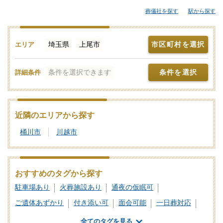
す。その他、ご自宅や寺院の式場、セレモニーホールなどでお葬
葬儀社を探す
駅から探す
式を行い総合斎場の火葬場に向けて出棺する流れも多く見受けら
れます。上尾市の近隣で家族葬などの葬儀をお考えなら「みんな
が選んだお葬式」で斎場やセレモニーホール、それぞれの機能や
埼玉県
上尾市
市区町村を選択
エリア
評価などをご覧いただき、申込みの流れなど、ご不明点があれ
ば、些細と思われることでも遠慮なくお電話でご相談ください。
条件を選択できます
条件を選択
詳細条件
葬儀と葬式、告別式の違いとは？葬儀の意味、費用相場や流れ
も解説
家族葬の基礎知識｜費用や流れ、メリットと注意点について
近隣のエリアから探す
桶川市
川越市
おすすめのタグから探す
駐車場あり
火葬施設あり
通夜の仮眠可
ご遺体あずかり
付き添い可
面会可能
一日葬対応
式場あり
公営斎場・葬儀場
全てのタグを見る