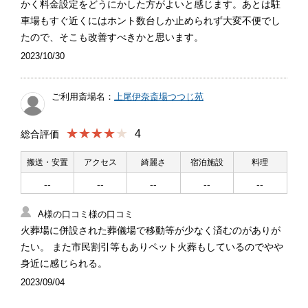
かく料金設定をどうにかした方がよいと感じます。あとは駐
車場もすぐ近くにはホント数台しか止められず大変不便でし
たので、そこも改善すべきかと思います。
2023/10/30
ご利用斎場名：
上尾伊奈斎場つつじ苑
★★★★
4
総合評価
搬送・安置
アクセス
綺麗さ
宿泊施設
料理
--
--
--
--
--
A様の口コミ様の口コミ
火葬場に併設された葬儀場で移動等が少なく済むのがありが
たい。 また市民割引等もありペット火葬もしているのでやや
身近に感じられる。
2023/09/04