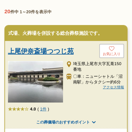
20
件中 1～20件を表示中
式場、火葬場を併設する総合葬祭施設です。
上尾伊奈斎場つつじ苑
お気に入り
埼玉県上尾市大字瓦葺150
番地
〇車：ニューシャトル「沼
南駅」からタクシー約6分
アクセス情報
★★★★
4.0
(
1件
)
この葬儀場のおすすめポイント