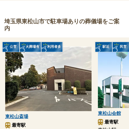
埼玉県東松山市で駐車場ありの葬儀場をご案
内
公営
火葬場有
利用者多
駅近
民営
東松山会館
東松山斎場
最寄駅
最寄駅