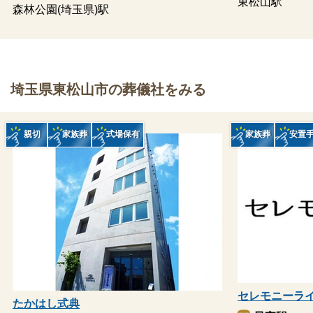
東松山駅
森林公園(埼玉県)駅
埼玉県東松山市の葬儀社をみる
親切
家族葬
式場保有
家族葬
安置
セレモニーラ
たかはし式典