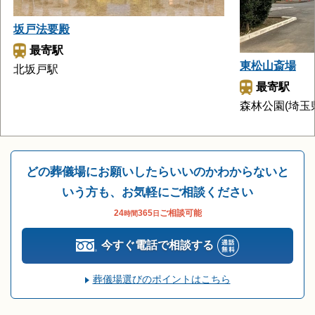
坂戸法要殿
最寄駅
東松山斎場
北坂戸駅
最寄駅
森林公園(埼玉
どの葬儀場にお願いしたらいいのかわからないと
いう方も、お気軽にご相談ください
24
365
ご相談可能
時間
日
今すぐ電話で相談する
葬儀場選びのポイントはこちら