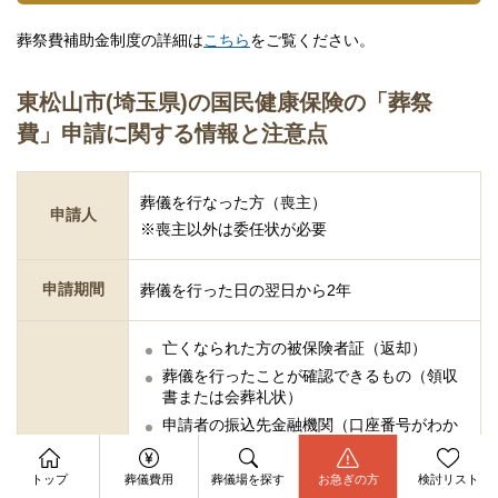
葬祭費補助金制度の詳細は
こちら
をご覧ください。
東松山市(埼玉県)の国民健康保険の「葬祭
費」申請に関する情報と注意点
葬儀を行なった方（喪主）
申請人
※喪主以外は委任状が必要
申請期間
葬儀を行った日の翌日から2年
亡くなられた方の被保険者証（返却）
葬儀を行ったことが確認できるもの（領収
書または会葬礼状）
申請者の振込先金融機関（口座番号がわか
るもの）※
必要なもの
資料請求
申請者の本人確認書類
今すぐ電話相談
トップ
葬儀費用
葬儀場を探す
お急ぎの方
検討リスト
お問合せ