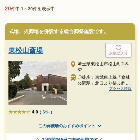
20
件中 1～20件を表示中
式場、火葬場を併設する総合葬祭施設です。
東松山斎場
お気に入り
埼玉県東松山市松山町2-8-
32
〇徒歩：東武東上線「森林
公園駅」北口より徒歩約15
分
アクセス情報
★★★★
4.0
(
6件
)
この葬儀場のおすすめポイント
24時間365日ご相談可能です