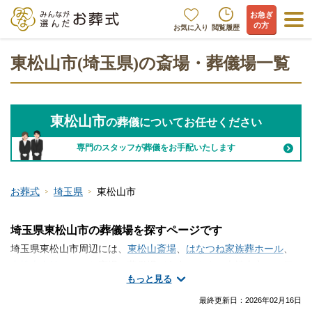
お急ぎ
の方
お気に入り
閲覧履歴
東松山市(埼玉県)の斎場・葬儀場一覧
東松山市
の葬儀についてお任せください
専門のスタッフが葬儀をお手配いたします
お葬式
埼玉県
東松山市
埼玉県東松山市の葬儀場を探すページです
埼玉県東松山市周辺には、
東松山斎場
、
はなつね家族葬ホール
、
東松山会館
といった斎場・葬儀場が存在します。東松山市には便
もっと見る
利な総合斎場があります。家族葬などの葬儀を行う式場と火葬場
が隣接していますので、移動の負担が軽減されます。その他、ご
最終更新日：
2026年02月16日