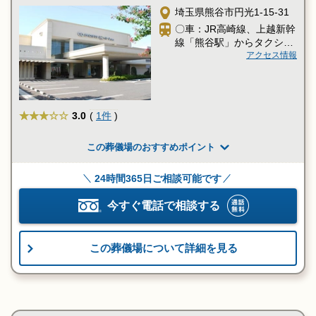
埼玉県熊谷市円光1-15-31
〇車：JR高崎線、上越新幹
線「熊谷駅」からタクシー
約10分
アクセス情報
★★★
3.0
(
1件
)
この葬儀場のおすすめポイント
24時間365日ご相談可能です
今すぐ電話で相談する
この葬儀場について詳細を見る