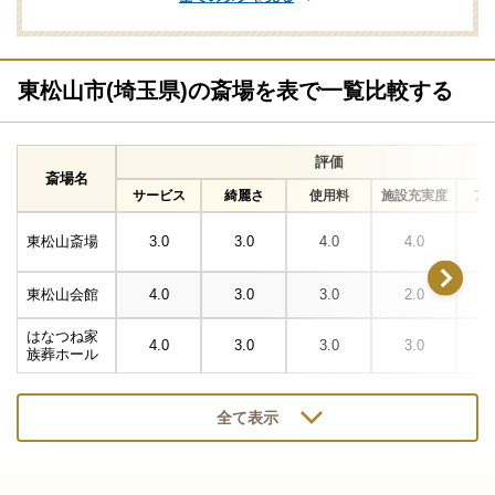
東松山市(埼玉県)の斎場を表で一覧比較する
評価
斎場名
サービス
綺麗さ
使用料
施設充実度
ア
東松山斎場
3.0
3.0
4.0
4.0
東松山会館
4.0
3.0
3.0
2.0
はなつね家
4.0
3.0
3.0
3.0
族葬ホール
全て表示