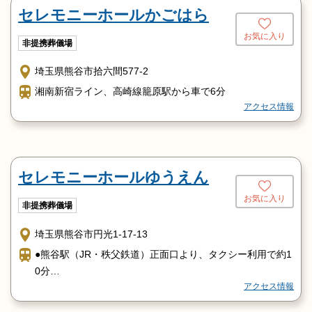
セレモニーホールかごはら
お気に入り
非提携葬儀場
埼玉県熊谷市拾六間577-2
湘南新宿ライン、高崎線籠原駅から車で6分
アクセス情報
セレモニーホールゆうえん
お気に入り
非提携葬儀場
埼玉県熊谷市円光1-17-13
●熊谷駅（JR・秩父鉄道）正面口より、タクシー利用で約1
0分
アクセス情報
●バス利用の方
5番乗場【アサヒバス－太田妻沼行き】「大原一丁目」下