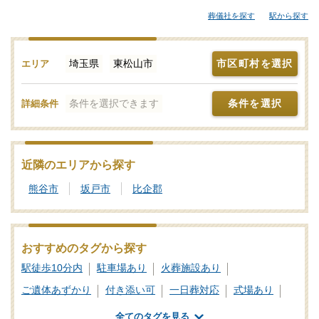
自宅や寺院の式場、セレモニーホールなどでお葬式を行い総合斎
葬儀社を探す
駅から探す
場の火葬場に向けて出棺する流れも多く見受けられます。東松山
市の近隣で家族葬などの葬儀をお考えなら「みんなが選んだお葬
式」で斎場やセレモニーホール、それぞれの機能や評価などをご
埼玉県
東松山市
市区町村を選択
エリア
覧いただき、申込みの流れなど、ご不明点があれば、些細と思わ
れることでも遠慮なくお電話でご相談ください。
条件を選択できます
条件を選択
詳細条件
葬儀と葬式、告別式の違いとは？葬儀の意味、費用相場や流れ
も解説
家族葬の基礎知識｜費用や流れ、メリットと注意点について
近隣のエリアから探す
熊谷市
坂戸市
比企郡
おすすめのタグから探す
駅徒歩10分内
駐車場あり
火葬施設あり
ご遺体あずかり
付き添い可
一日葬対応
式場あり
公営斎場・葬儀場
全てのタグを見る