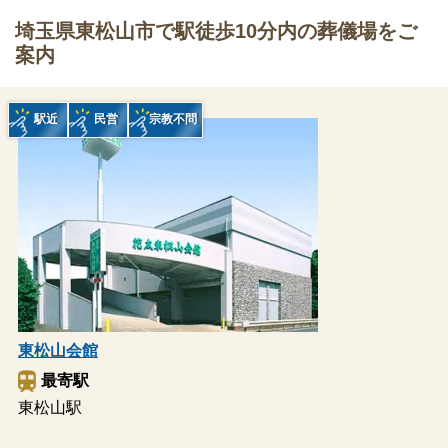
埼玉県東松山市で駅徒歩10分内の葬儀場をご
案内
駅近
民営
宗教不問
東松山会館
最寄駅
東松山駅