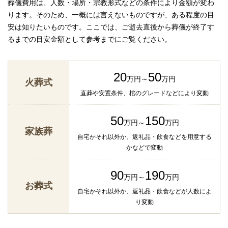
葬儀費用は、人数・場所・宗教形式などの条件により金額が変わ
ります。そのため、一概には言えないものですが、ある程度の目
安は知りたいものです。ここでは、ご逝去直後から葬儀が終了す
るまでの目安金額として参考までにご覧ください。
20
50
万円～
万円
火葬式
直葬や安置条件、棺のグレードなどにより変動
50
150
万円～
万円
家族葬
自宅かそれ以外か、返礼品・飲食などを用意する
かなどで変動
90
190
万円～
万円
お葬式
自宅かそれ以外か、返礼品・飲食などが人数によ
り変動