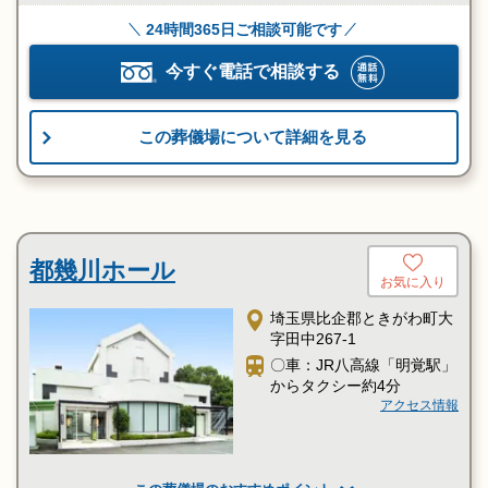
24時間365日ご相談可能です
今すぐ電話で相談する
この葬儀場について詳細を見る
都幾川ホール
お気に入り
埼玉県比企郡ときがわ町大
字田中267-1
〇車：JR八高線「明覚駅」
からタクシー約4分
アクセス情報