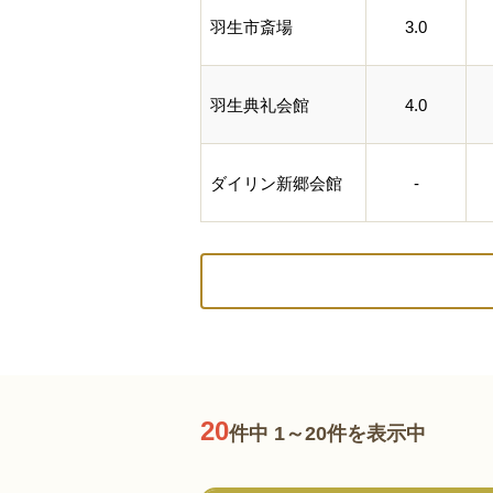
羽生市斎場
3.0
羽生典礼会館
4.0
ダイリン新郷会館
-
20
件中 1～20件を表示中