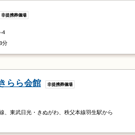
非提携葬儀場
-4
3分
きらら会館
非提携葬儀場
線、東武日光・きぬがわ、秩父本線羽生駅から