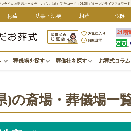
プライム上場 燦ホールディングス（株）[証券コード：9628] グループのライフフォワー
お墓
法事・法要
相続
保険
24時
お気に入り
閲覧履歴
ル
葬儀場を探す
葬儀社を探す
お葬式コラム
アル一覧
北海道
北海道
東北・甲信越・北陸
東北・甲信越・北陸
ポート
県)の斎場・葬儀場一
関東
関東
〜葬儀後まで
中部・東海
中部・東海
方