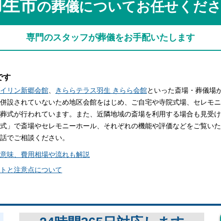
羽生市
の葬儀についてお任せくだ
関西
関西
中国・四国
中国・四国
平均相場
専門のスタッフが葬儀をお手配いたします
九州・沖縄
九州・沖縄
です
イリン新郷会館
、
きららテラス羽生 きらら会館
といった斎場・葬儀場
併設されていないため地区会館をはじめ、ご自宅や寺院式場、セレモニ
葬式が行われています。また、近隣地域の斎場を利用する場合も見受け
式」で斎場やセレモニーホール、それぞれの機能や評価などをご覧いた
話でご相談ください。
意味、費用相場や流れも解説
トと注意点について