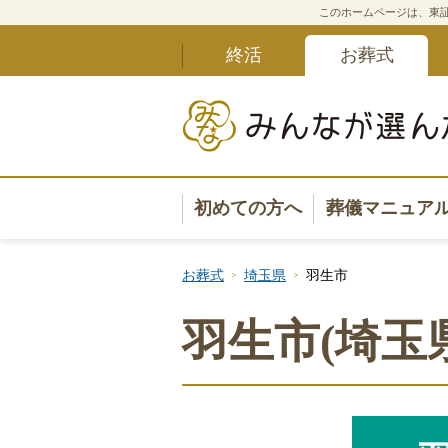
このホームページは、東証
終活
お葬式
初めての方へ
葬儀マニュア
葬儀マニュ
お葬式
埼玉県
羽生市
葬儀安心サ
羽生市(埼玉
葬儀の準備
葬儀の選び