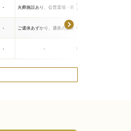
埼玉県羽生市東３丁目４２
-
火葬施設あり、公営斎場・葬儀場
号
-
ご遺体あずかり、通夜の仮眠可、駐車場あり、式場あり
埼玉県羽生市大字藤井上組2
-
-
埼玉県羽生市上新郷2070-4