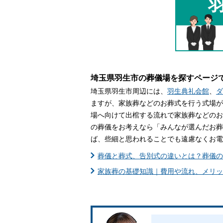
家族葬とは
葬儀費用の
埼玉県羽生市の葬儀場を探すページ
埼玉県羽生市周辺には、
羽生典礼会館
、
ダ
ますが、家族葬などのお葬式を行う式場が
場へ向けて出棺する流れで家族葬などのお
の葬儀をお考えなら「みんなが選んだお葬
ば、些細と思われることでも遠慮なくお電
葬儀と葬式、告別式の違いとは？葬儀の
家族葬の基礎知識｜費用や流れ、メリッ