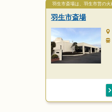
羽生市斎場は、羽生市営の火
羽生市斎場