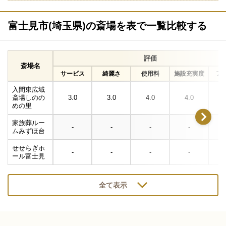
富士見市(埼玉県)の斎場を表で一覧比較する
評価
斎場名
サービス
綺麗さ
使用料
施設充実度
ア
入間東広域
斎場しのの
3.0
3.0
4.0
4.0
めの里
家族葬ルー
-
-
-
-
ムみずほ台
せせらぎホ
-
-
-
-
ール富士見
全て表示