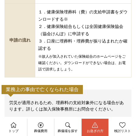
１．健康保険埋葬科（費）の支給申請書をダウ
ンロードする※
２．健康保険組合もしくは全国健康保険協会
（協会けんぽ）に申請する
申請の流れ
３．口座に埋葬料・埋葬費が振り込まれたか確
認する
※故人が加入されていた保険組合のホームページをご
確認ください。ダウンロードができない場合は、お電
話で請求しましょう。
業務上の事由で亡くなられた場合
労災が適用されるため、埋葬料の支給対象外になる場合があ
ります。詳しくは加入保険事務所にお問合せください。
資料請求
今すぐ電話相談
トップ
葬儀費用
葬儀場を探す
お急ぎの方
検討リスト
お問合せ