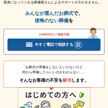
親身になってくれる葬儀屋さんによるサポートが欠かせません。
みんなが選んだお葬式
で、
後悔のない葬儀
を
24
365
ご相談可能
時間
日
今すぐ電話で相談する
「お葬式の準備をしないといけないけど、
何から準備したらいいのかわからない...」
そんなお客様の不安を
解消
します。