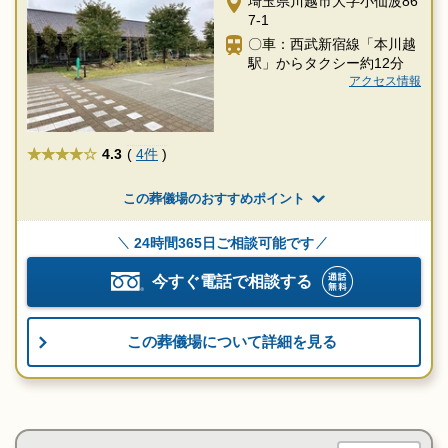
埼玉県川越市大字小仙波86
7-1
〇車：西武新宿線「本川越
駅」からタクシー約12分
アクセス情報
★★★★
4.3
(
4件
)
この葬儀場のおすすめポイント
24時間365日ご相談可能です
今すぐ電話で相談する
この葬儀場について詳細を見る