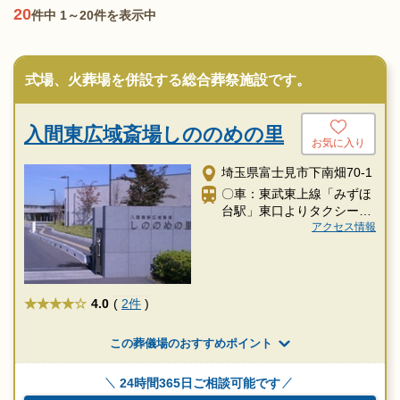
20
件中 1～20件を表示中
式場、火葬場を併設する総合葬祭施設です。
入間東広域斎場しののめの里
お気に入り
埼玉県富士見市下南畑70-1
〇車：東武東上線「みずほ
台駅」東口よりタクシーで
約8分
アクセス情報
★★★★
4.0
(
2件
)
この葬儀場のおすすめポイント
24時間365日ご相談可能です