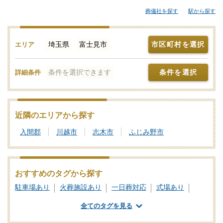
されます。その他、ご自宅や寺院の式場、セレモニーホールなど
葬儀社を探す
駅から探す
でお葬式を行い総合斎場の火葬場に向けて出棺する流れも多く見
受けられます。富士見市の近隣で家族葬などの葬儀をお考えなら
「みんなが選んだお葬式」で斎場やセレモニーホール、それぞれ
埼玉県
富士見市
市区町村を選択
エリア
の機能や評価などをご覧いただき、申込みの流れなど、ご不明点
があれば、些細と思われることでも遠慮なくお電話でご相談くだ
条件を選択できます
条件を選択
詳細条件
さい。
葬儀と葬式、告別式の違いとは？葬儀の意味、費用相場や流れ
も解説
近隣のエリアから探す
家族葬の基礎知識｜費用や流れ、メリットと注意点について
入間郡
川越市
志木市
ふじみ野市
おすすめのタグから探す
駐車場あり
火葬施設あり
一日葬対応
式場あり
公営斎場・葬儀場
全てのタグを見る