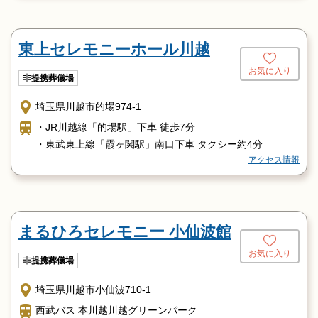
東上セレモニーホール川越
お気に入り
非提携葬儀場
埼玉県川越市的場974-1
・JR川越線「的場駅」下車 徒歩7分
・東武東上線「霞ヶ関駅」南口下車 タクシー約4分
アクセス情報
まるひろセレモニー 小仙波館
お気に入り
非提携葬儀場
埼玉県川越市小仙波710-1
西武バス 本川越川越グリーンパーク