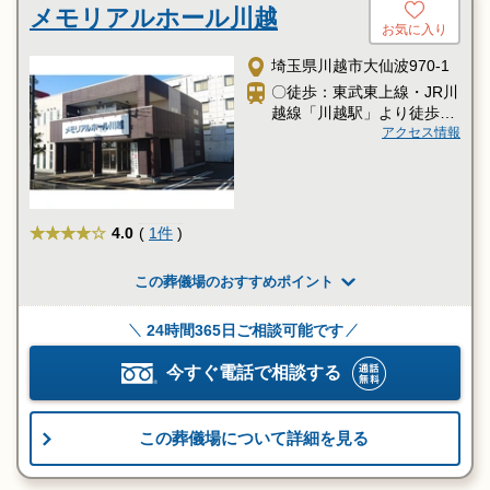
メモリアルホール川越
お気に入り
埼玉県川越市大仙波970-1
〇徒歩：東武東上線・JR川
越線「川越駅」より徒歩20
分
アクセス情報
★★★★
4.0
(
1件
)
この葬儀場のおすすめポイント
24時間365日ご相談可能です
今すぐ電話で相談する
この葬儀場について詳細を見る