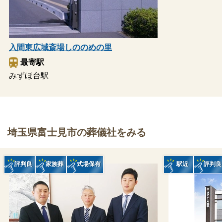
入間東広域斎場しののめの里
最寄駅
みずほ台駅
埼玉県富士見市の葬儀社をみる
評判良
家族葬
式場保有
駅近
評判良