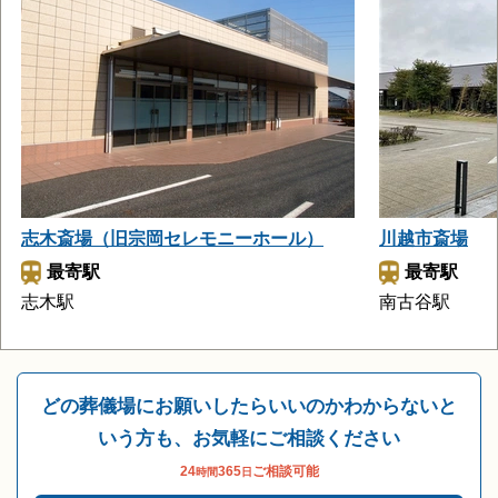
志木斎場（旧宗岡セレモニーホール）
川越市斎場
最寄駅
最寄駅
志木駅
南古谷駅
どの葬儀場にお願いしたらいいのかわからないと
いう方も、お気軽にご相談ください
24
365
ご相談可能
時間
日