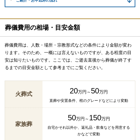
ご紹介・
お申込みの流れ
葬儀費用の相場・目安金額
葬儀費用は、人数・場所・宗教形式などの条件により金額が変わ
ります。そのため、一概には言えないものですが、ある程度の目
安は知りたいものです。ここでは、ご逝去直後から葬儀が終了す
るまでの目安金額として参考までにご覧ください。
20
50
万円～
万円
火葬式
直葬や安置条件、棺のグレードなどにより変動
50
150
万円～
万円
家族葬
自宅かそれ以外か、返礼品・飲食などを用意する
かなどで変動