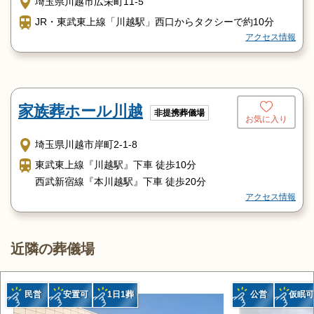
埼玉県川越市広栄町11-5
JR・東武東上線「川越駅」西口からタクシーで約10分
アクセス情報
家族葬ホール川越
非提携葬儀場
お気に入り
埼玉県川越市岸町2-1-8
東武東上線『川越駅』下車 徒歩10分
西武新宿線『本川越駅』下車 徒歩20分
アクセス情報
近隣の葬儀場
民営
安置可
1日1葬
公営
仮眠可