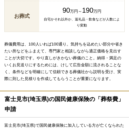
90
190
万円～
万円
お葬式
自宅かそれ以外か、返礼品・飲食などが人数によ
り変動
葬儀費用は、100人いれば100通り。気持ちを込めたい部分や省き
たい所などをふまえて、専門家と相談しながら適正価格を見出す
ことが大切です。やり直しがきかない葬儀のこと。納得・満足の
いくお見送りにするためには、けして広告金額に流されることな
く、条件などを明確にして信頼できる葬儀社から説明を受け、実
際に則した見積りを作成してもらうことが重要になります。
富士見市(埼玉県)の国民健康保険の「葬祭費」
申請
富士見市(埼玉県)で国民健康保険に加入している方が亡くなられた