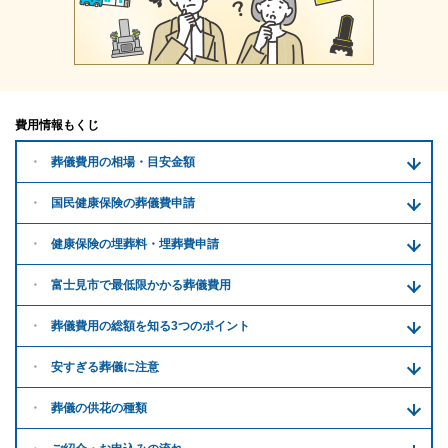
費用情報もくじ
葬儀費用の
相場・目安金額
国民健康保険の葬儀費申請
健康保険の埋葬料・
埋葬費申請
富士見市で
最低限かかる
葬儀費用
葬儀費用の
総額を知る
3つのポイント
安すぎる
葬儀に注意
葬儀の供花
の種類