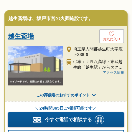
越生斎場は、坂戸市営の火葬施設です。
越生斎場
お気に入り
埼玉県入間郡越生町大字鹿
下338-6
〇車：ＪＲ八高線・東武越
生線「越生駅」からタクシ
ー約10分
アクセス情報
この葬儀場のおすすめポイント
24時間365日ご相談可能です
今すぐ電話で相談する