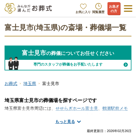
お急ぎ
の方
お気に入り
閲覧履歴
富士見市(埼玉県)の斎場・葬儀場一覧
富士見市
の葬儀についてお任せください
専門のスタッフが葬儀をお手配いたします
お葬式
埼玉県
富士見市
埼玉県富士見市の葬儀場を探すページです
埼玉県富士見市周辺には、
せせらぎホール富士見
、
鶴瀬駅前メモ
リードホール
、
お別れルーム鶴瀨
といった斎場・葬儀場が存在し
もっと見る
ます。富士見市には便利な総合斎場があります。家族葬などの葬
儀を行う式場と火葬場が隣接していますので、移動の負担が軽減
最終更新日：
2026年02月26日