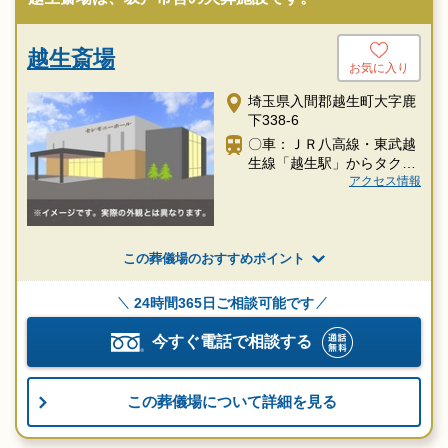
越生斎場
お気に入り
埼玉県入間郡越生町大字鹿
下338-6
〇車：ＪＲ八高線・東武越
生線「越生駅」からタクシ
ー約10分
アクセス情報
この葬儀場のおすすめポイント
24時間365日ご相談可能です
今すぐ電話で相談する
この葬儀場について詳細を見る