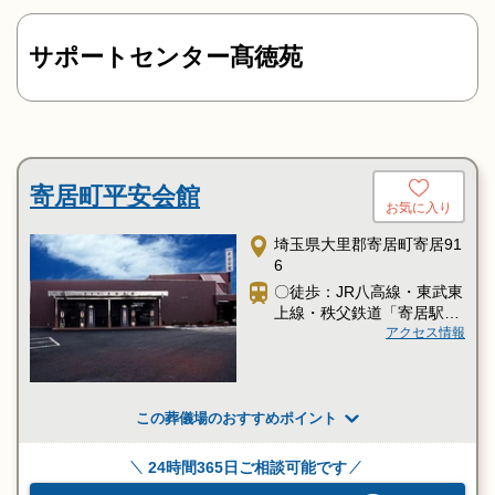
サポートセンター髙徳苑
寄居町平安会館
お気に入り
埼玉県大里郡寄居町寄居91
6
〇徒歩：JR八高線・東武東
上線・秩父鉄道「寄居駅」
より徒歩7分
アクセス情報
この葬儀場のおすすめポイント
24時間365日ご相談可能です