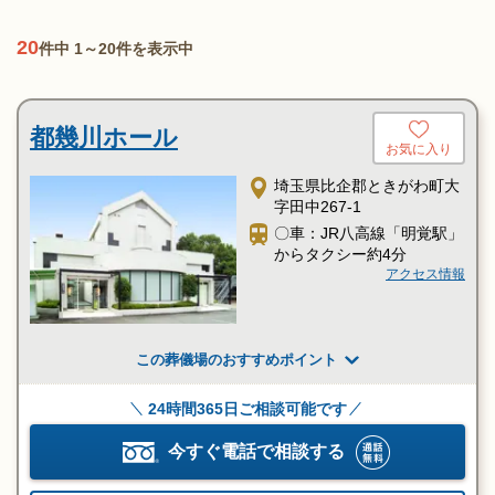
20
件中 1～20件を表示中
都幾川ホール
お気に入り
埼玉県比企郡ときがわ町大
字田中267-1
〇車：JR八高線「明覚駅」
からタクシー約4分
アクセス情報
この葬儀場のおすすめポイント
24時間365日ご相談可能です
今すぐ電話で相談する