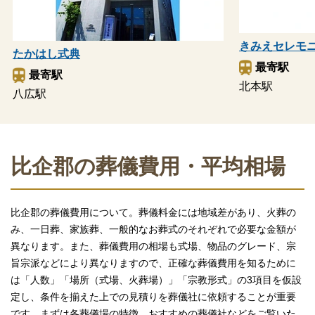
きみえセレモ
たかはし式典
最寄駅
最寄駅
北本駅
八広駅
比企郡の葬儀費用・平均相場
比企郡の葬儀費用について。葬儀料金には地域差があり、火葬の
み、一日葬、家族葬、一般的なお葬式のそれぞれで必要な金額が
異なります。また、葬儀費用の相場も式場、物品のグレード、宗
旨宗派などにより異なりますので、正確な葬儀費用を知るために
は「人数」「場所（式場、火葬場）」「宗教形式」の3項目を仮設
定し、条件を揃えた上での見積りを葬儀社に依頼することが重要
です。まずは各葬儀場の特徴、おすすめの葬儀社などをご覧いた