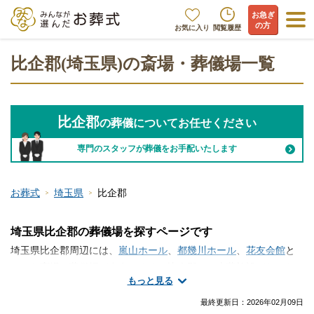
お急ぎ
の方
お気に入り
閲覧履歴
比企郡(埼玉県)の斎場・葬儀場一覧
比企郡
の葬儀についてお任せください
専門のスタッフが葬儀をお手配いたします
お葬式
埼玉県
比企郡
埼玉県比企郡の葬儀場を探すページです
埼玉県比企郡周辺には、
嵐山ホール
、
都幾川ホール
、
花友会館
と
いった斎場・葬儀場が存在します。比企郡には火葬施設がないた
もっと見る
め近隣地域の火葬場を利用します。家族葬などの葬儀を行う式場
は、ご自宅や寺院の式場、セレモニーホールなどが候補となりま
最終更新日：
2026年02月09日