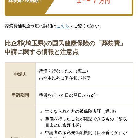
１〜７
葬祭費の支給額：
万円
葬祭費補助金制度の詳細は
こちら
をご覧ください。
比企郡(埼玉県)の国民健康保険の「葬祭費」
申請に関する情報と注意点
葬儀を行なった方（喪主）
申請人
※喪主以外は委任状が必要
申請期間
葬儀を行った日の翌日から2年
亡くなられた方の被保険者証（返却）
葬儀を行ったことが確認できるもの（領収
書または会葬礼状）
申請者の振込先金融機関（口座番号がわか