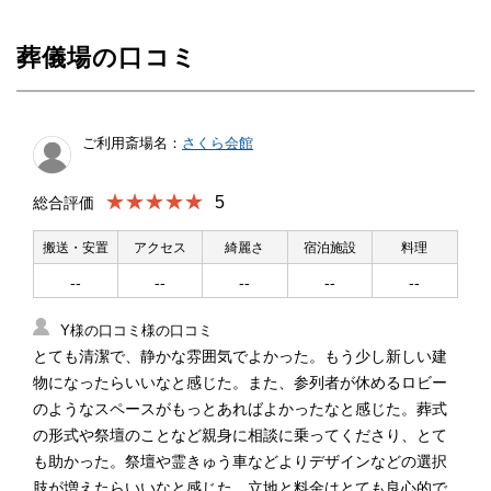
葬儀場の口コミ
ご利用斎場名：
さくら会館
★★★★★
5
総合評価
搬送・安置
アクセス
綺麗さ
宿泊施設
料理
--
--
--
--
--
Y様の口コミ様の口コミ
とても清潔で、静かな雰囲気でよかった。もう少し新しい建
物になったらいいなと感じた。また、参列者が休めるロビー
のようなスペースがもっとあればよかったなと感じた。葬式
の形式や祭壇のことなど親身に相談に乗ってくださり、とて
も助かった。祭壇や霊きゅう車などよりデザインなどの選択
肢が増えたらいいなと感じた。立地と料金はとても良心的で