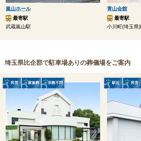
嵐山ホール
青山会館
最寄駅
最寄駅
武蔵嵐山駅
小川町(埼玉県
埼玉県比企郡で駐車場ありの葬儀場をご案内
民営
家族葬
宗教不問
駅近
民営