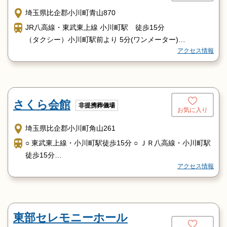
埼玉県比企郡小川町青山870
JR八高線・東武東上線 小川町駅 徒歩15分
（タクシー）小川町駅前より 5分(ワンメーター)
アクセス情報
◆ バス と06[ときがわ町路線バス] 住宅前停留所下車 徒歩
5分
さくら会館
非提携葬儀場
お気に入り
埼玉県比企郡小川町角山261
○ 東武東上線・小川町駅徒歩15分 ○ ＪＲ八高線・小川町駅
徒歩15分
アクセス情報
【 バス 】○ 角山停留所・徒歩5分
東部セレモニーホール