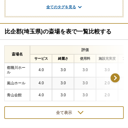
全てのタグを見る
比企郡(埼玉県)の斎場を表で一覧比較する
評価
斎場名
サービス
綺麗さ
使用料
施設充実度
ア
都幾川ホー
4.0
3.0
3.0
3.0
ル
嵐山ホール
4.0
3.0
3.0
2.0
青山会館
4.0
3.0
3.0
2.0
全て表示