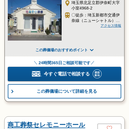
埼玉県北足立郡伊奈町大字
小室4968-2
〇徒歩：埼玉新都市交通伊
奈線（ニューシャトル）
「志久駅」より徒歩１分
アクセス情報
この葬儀場のおすすめポイント
24時間365日ご相談可能です
今すぐ電話で相談する
この葬儀場について詳細を見る
商工葬祭セレモニーホール