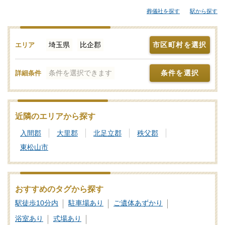
す。比企郡内の式場でお葬式を行い周辺地域の火葬場に向けて出
葬儀社を探す
駅から探す
棺する流れが一般的ですが、地元に限らず近隣地域で利便性のよ
い総合斎場を利用する方もいらっしゃいます。「みんなが選んだ
お葬式」では、斎場やセレモニーホールを調査。それぞれの機能
埼玉県
比企郡
市区町村を選択
エリア
や評価などをご覧いただき、申込みの流れなど、ご不明点があれ
ば、些細と思われることでも遠慮なくお電話でご相談ください。
条件を選択できます
条件を選択
詳細条件
葬儀と葬式、告別式の違いとは？葬儀の意味、費用相場や流れ
も解説
家族葬の基礎知識｜費用や流れ、メリットと注意点について
近隣のエリアから探す
入間郡
大里郡
北足立郡
秩父郡
東松山市
おすすめのタグから探す
駅徒歩10分内
駐車場あり
ご遺体あずかり
浴室あり
式場あり