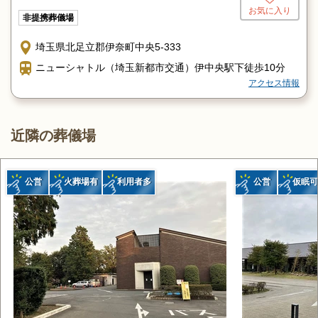
お気に入り
非提携葬儀場
埼玉県北足立郡伊奈町中央5-333
ニューシャトル（埼玉新都市交通）伊中央駅下徒歩10分
アクセス情報
近隣の葬儀場
公営
火葬場有
利用者多
公営
仮眠可