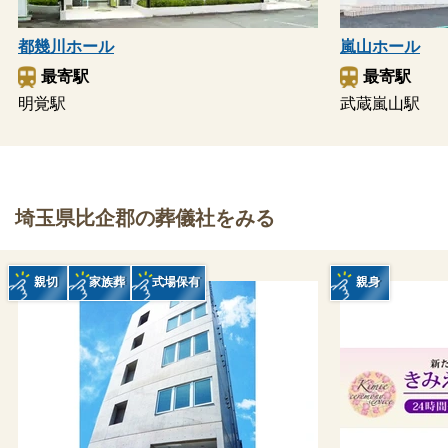
都幾川ホール
嵐山ホール
最寄駅
最寄駅
明覚駅
武蔵嵐山駅
埼玉県比企郡の葬儀社をみる
親切
家族葬
式場保有
親身