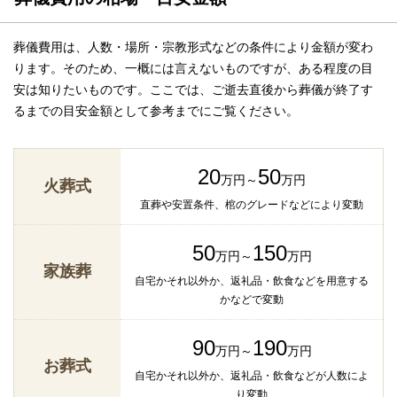
葬儀費用は、人数・場所・宗教形式などの条件により金額が変わ
ります。そのため、一概には言えないものですが、ある程度の目
安は知りたいものです。ここでは、ご逝去直後から葬儀が終了す
るまでの目安金額として参考までにご覧ください。
20
50
万円～
万円
火葬式
直葬や安置条件、棺のグレードなどにより変動
50
150
万円～
万円
家族葬
自宅かそれ以外か、返礼品・飲食などを用意する
かなどで変動
90
190
万円～
万円
お葬式
自宅かそれ以外か、返礼品・飲食などが人数によ
り変動