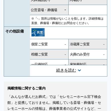
-
公営斎場・葬儀場
※「‐」箇所は情報がないことを指します。詳細情報は
直接、葬儀場・葬儀社にお問合せください。
その他設備
民営
個室ご安置
-
冷蔵庫ご安置
-
棺棚ご安置
-
火葬のみ受付
-
一日葬対応
-
家族葬対応
-
続きを読む
一般葬対応
-
無宗教対応
-
神道対応
-
キリスト教対応
-
掲載情報に関するご案内
友人葬対応
-
社葬対応
-
「みんなが選んだお葬式」では「セレモニーホール宮下橋会
館」と提携しておりません。掲載している斎場・葬儀場・セ
葬祭ディレクター
-
近隣有料駐車場
-
レモニーホールの情報は、葬儀事業者の公式サイトなど、一