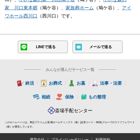
家 川口東本郷
（鳩ケ谷）、
家族葬ホーム
（鳩ケ谷）、
アイ
ワホール西川口
（西川口）です。
LINEで送る
メールで送る
みんなが選んだサービス一覧
終活
お葬式
お墓
法事・法要
相続
保険
もの整理
斎場手配センター
このホームページは、東証プライム上場 燦ホールディングス（株）[証券コード：9628] グループのライフフォワード
（株）が運営しています。
運営会社
プライバシーポリシー
利用規約