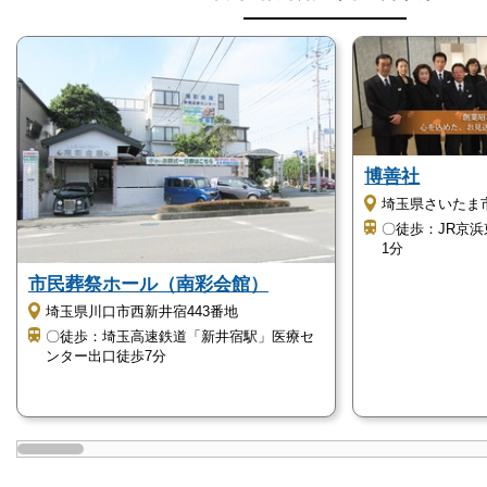
博善社
埼玉県さいたま市
〇徒歩：JR京
1分
市民葬祭ホール（南彩会館）
埼玉県川口市西新井宿443番地
〇徒歩：埼玉高速鉄道「新井宿駅」医療セ
ンター出口徒歩7分