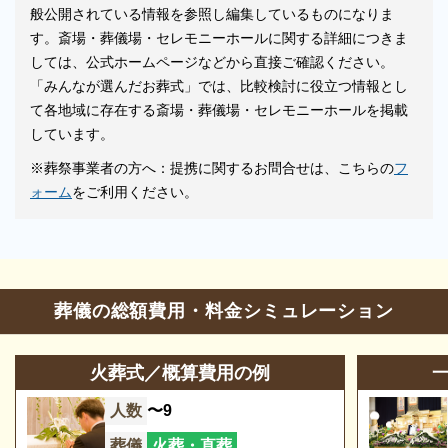
般公開されている情報を参照し編集しているものになりま
音響、照明設備
-
相談スペース
-
す。斎場・葬儀場・セレモニーホールに関する詳細につきま
親族控室
-
宗教者控室
-
しては、公式ホームページなどから直接ご確認ください。
「みんなが選んだお葬式」では、比較検討に役立つ情報とし
参列者控室
-
シャワー
-
て各地域に存在する斎場・葬儀場・セレモニーホールを掲載
しています。
浴室
-
貸布団
-
※葬祭事業者の方へ：提携に関するお問合せは、こちらの
フ
アメニティセット
-
冷蔵庫
-
ォーム
をご利用ください。
テレビ
-
多目的トイレ
-
バリアフリー意識
-
エントランス
-
ロビー
-
エレベーター
-
葬儀の総額費用・料金シミュレーション
エスカレーター
-
車椅子貸出し
-
火葬式／概算費用の例
人数
〜9
葬儀
火葬・直葬