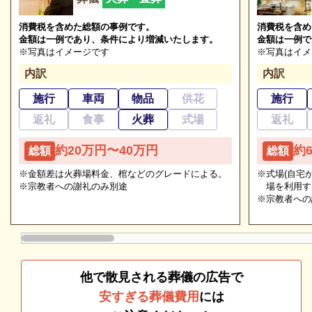
消費税を含めた総額の事例です。
消費税を含め
金額は一例であり、条件により増減いたします。
金額は一例で
※写真はイメージです
※写真はイメ
内訳
内訳
施行
車両
物品
供花
施行
返礼
食事
火葬
式場
返礼
約20万円〜40万円
約
総額
総額
※金額差は火葬場料金、棺などのグレードによる。
※式場(自宅
※宗教者への謝礼のみ別途
場を利用す
※宗教者への
他で散見される葬儀の広告で
安すぎる葬儀費用
には