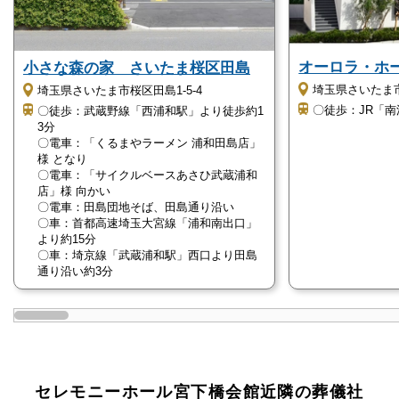
オーロラ・ホ
小さな森の家 さいたま桜区田島
埼玉県さいたま市南
埼玉県さいたま市桜区田島1-5-4
〇徒歩：JR「
〇徒歩：武蔵野線「西浦和駅」より徒歩約1
3分
〇電車：「くるまやラーメン 浦和田島店」
様 となり
〇電車：「サイクルベースあさひ武蔵浦和
店」様 向かい
〇電車：田島団地そば、田島通り沿い
〇車：首都高速埼玉大宮線「浦和南出口」
より約15分
〇車：埼京線「武蔵浦和駅」西口より田島
通り沿い約3分
セレモニーホール宮下橋会館近隣の葬儀社