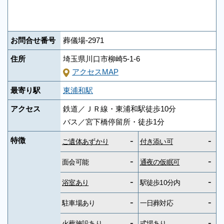
お問合せ番号
葬儀場-2971
住所
埼玉県川口市柳崎5-1-6
アクセスMAP
最寄り駅
東浦和駅
アクセス
鉄道／ＪＲ線・東浦和駅徒歩10分
バス／宮下橋停留所・徒歩1分
-
-
特徴
ご遺体あずかり
付き添い可
-
-
面会可能
通夜の仮眠可
-
-
浴室あり
駅徒歩10分内
-
-
駐車場あり
一日葬対応
-
-
火葬施設あり
式場あり