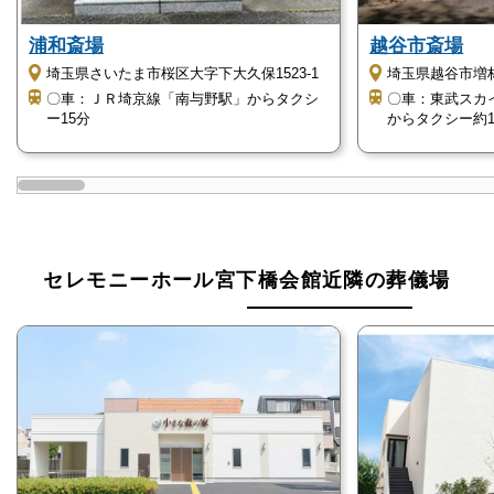
浦和斎場
越谷市斎場
埼玉県さいたま市桜区大字下大久保1523-1
埼玉県越谷市増林3
〇車：ＪＲ埼京線「南与野駅」からタクシ
〇車：東武スカ
ー15分
からタクシー約1
セレモニーホール宮下橋会館近隣の葬儀場