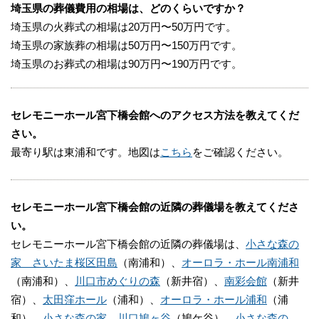
埼玉県の葬儀費用の相場は、どのくらいですか？
埼玉県の火葬式の相場は20万円〜50万円です。
埼玉県の家族葬の相場は50万円〜150万円です。
埼玉県のお葬式の相場は90万円〜190万円です。
セレモニーホール宮下橋会館へのアクセス方法を教えてくだ
さい。
最寄り駅は東浦和です。地図は
こちら
をご確認ください。
セレモニーホール宮下橋会館の近隣の葬儀場を教えてくださ
い。
セレモニーホール宮下橋会館の近隣の葬儀場は、
小さな森の
家 さいたま桜区田島
（南浦和）、
オーロラ・ホール南浦和
（南浦和）、
川口市めぐりの森
（新井宿）、
南彩会館
（新井
宿）、
太田窪ホール
（浦和）、
オーロラ・ホール浦和
（浦
和）、
小さな森の家 川口鳩ヶ谷
（鳩ケ谷）、
小さな森の