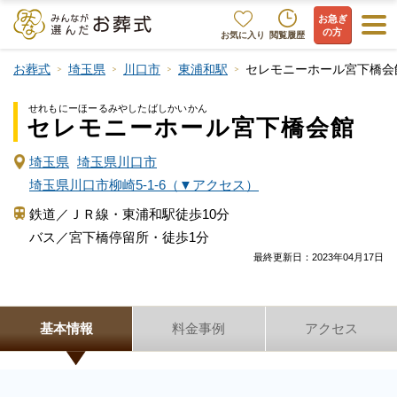
お急ぎ
の方
お気に入り
閲覧履歴
お葬式
埼玉県
川口市
東浦和駅
セレモニーホール宮下橋会
せれもにーほーるみやしたばしかいかん
セレモニーホール宮下橋会館
埼玉県
埼玉県川口市
埼玉県川口市柳崎5-1-6（▼アクセス）
鉄道／ＪＲ線・東浦和駅徒歩10分
バス／宮下橋停留所・徒歩1分
最終更新日：
2023年04月17日
基本情報
料金事例
アクセス