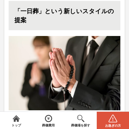
「一日葬」という新しいスタイルの
提案
近年では、少子化や核家族化といった影響もあり、葬
みんなが選んだお葬式
＼
は葬儀場・葬儀社をご案内／
全国から葬儀場を探す
葬儀の費用
式にかかる負担を軽減する目的で、
簡素化した葬式ス
電話をかける(無料)
資料請求
トップ
葬儀費用
葬儀場を探す
お急ぎの方
エリアを選択してください
STEP1
閉じる