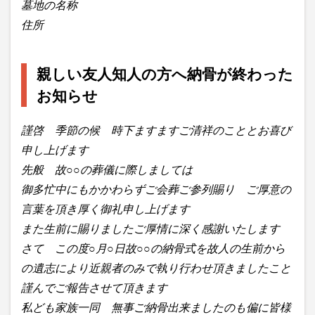
墓地の名称
住所
親しい友人知人の方へ納骨が終わった
お知らせ
謹啓 季節の候 時下ますますご清祥のこととお喜び
申し上げます
先般 故○○の葬儀に際しましては
御多忙中にもかかわらずご会葬ご参列賜り ご厚意の
言葉を頂き厚く御礼申し上げます
また生前に賜りましたご厚情に深く感謝いたします
さて この度○月○日故○○の納骨式を故人の生前から
の遺志により近親者のみで執り行わせ頂きましたこと
謹んでご報告させて頂きます
私ども家族一同 無事ご納骨出来ましたのも偏に皆様