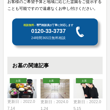
お客様のご希望予算と地域に応じた霊園をご提示する
ことも可能ですので遠慮なくお申し付けください。
相談無料
- 専門相談員が丁寧に対応します
0120-33-3737
24時間365日無料相談
お墓の関連記事
お墓
お墓
お墓
更新日：2022.0
更新日：2024.0
更新日：2022.0
7.14
1.24
5.15