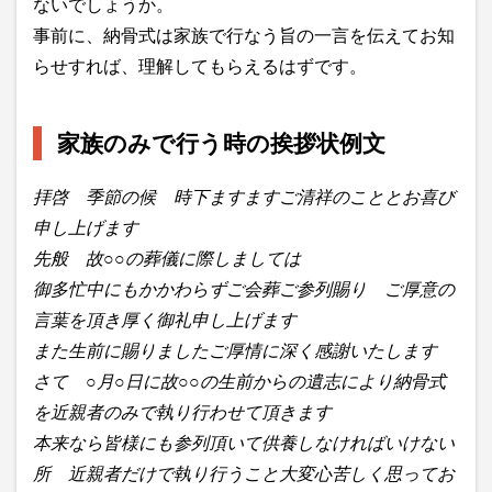
ないでしょうか。
事前に、納骨式は家族で行なう旨の一言を伝えてお知
らせすれば、理解してもらえるはずです。
家族のみで行う時の挨拶状例文
拝啓 季節の候 時下ますますご清祥のこととお喜び
申し上げます
先般 故○○の葬儀に際しましては
御多忙中にもかかわらずご会葬ご参列賜り ご厚意の
言葉を頂き厚く御礼申し上げます
また生前に賜りましたご厚情に深く感謝いたします
さて ○月○日に故○○の生前からの遺志により納骨式
を近親者のみで執り行わせて頂きます
本来なら皆様にも参列頂いて供養しなければいけない
所 近親者だけで執り行うこと大変心苦しく思ってお