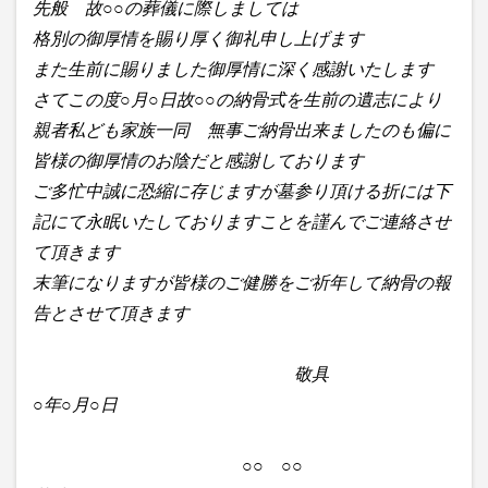
先般 故○○の葬儀に際しましては
格別の御厚情を賜り厚く御礼申し上げます
また生前に賜りました御厚情に深く感謝いたします
さてこの度○月○日故○○の納骨式を生前の遺志により
親者私ども家族一同 無事ご納骨出来ましたのも偏に
皆様の御厚情のお陰だと感謝しております
ご多忙中誠に恐縮に存じますが墓参り頂ける折には下
記にて永眠いたしておりますことを謹んでご連絡させ
て頂きます
末筆になりますが皆様のご健勝をご祈年して納骨の報
告とさせて頂きます
敬具
○年○月○日
○○ ○○