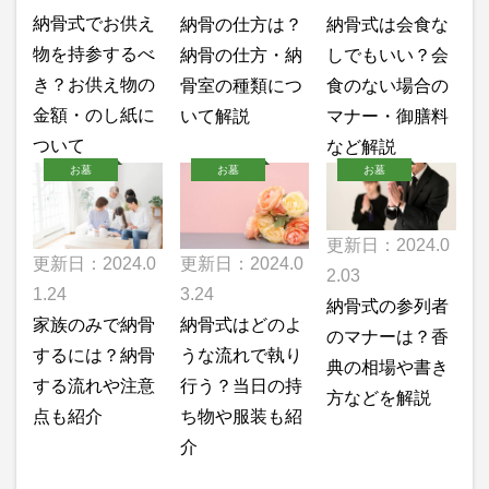
納骨式でお供え
納骨の仕方は？
納骨式は会食な
物を持参するべ
納骨の仕方・納
しでもいい？会
き？お供え物の
骨室の種類につ
食のない場合の
金額・のし紙に
いて解説
マナー・御膳料
ついて
など解説
お墓
お墓
お墓
更新日：2024.0
更新日：2024.0
更新日：2024.0
2.03
1.24
3.24
納骨式の参列者
家族のみで納骨
納骨式はどのよ
のマナーは？香
するには？納骨
うな流れで執り
典の相場や書き
する流れや注意
行う？当日の持
方などを解説
点も紹介
ち物や服装も紹
介