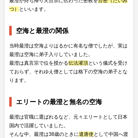
最澄が持ち帰り天台宗に伝わった密教を
台密（たいみ
つ）
といいます。
空海と最澄の関係
当時最澄は空海よりはるかに有名な僧でしたが、実は
最澄は空海に弟子入りしていました。
最澄は真言宗で位を授かる
伝法灌頂
という儀式を受け
ておらず、それゆえ僧としては格下の空海の弟子とな
ります。
エリートの最澄と無名の空海
最澄は官職に選ばれるなど、元々エリートとして日本
国内で活躍していました。
そんな中、最澄は38歳のときに
遣唐使
として中国へ渡