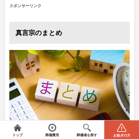
スポンサーリンク
真言宗のまとめ
みんなが選んだお葬式
＼
は葬儀場・葬儀社をご案内／
全国から葬儀場を探す
葬儀の費用
電話をかける(無料)
資料請求
ここまで真言宗についての情報や、葬儀についてお伝
トップ
葬儀費用
葬儀場を探す
お急ぎの方
エリアを選択してください
STEP1
閉じる