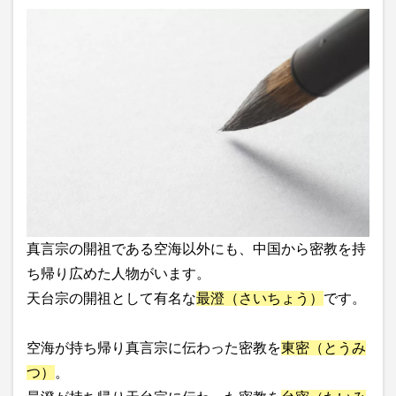
真言宗の開祖である空海以外にも、中国から密教を持
ち帰り広めた人物がいます。
天台宗の開祖として有名な
最澄（さいちょう）
です。
空海が持ち帰り真言宗に伝わった密教を
東密（とうみ
つ）
。