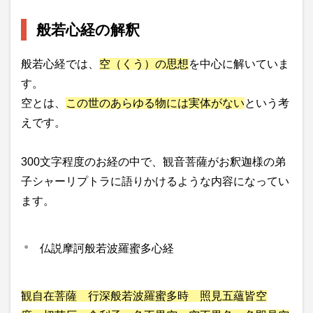
般若心経の解釈
般若心経では、
空（くう）の思想
を中心に解いていま
す。
空とは、
この世のあらゆる物には実体がない
という考
えです。
300文字程度のお経の中で、観音菩薩がお釈迦様の弟
子シャーリプトラに語りかけるような内容になってい
ます。
仏説摩訶般若波羅蜜多心経
観自在菩薩 行深般若波羅蜜多時 照見五蘊皆空