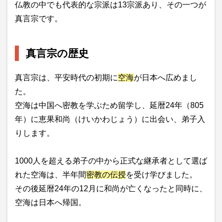
仏教の中でも代表的な宗派は13宗派あり、その一つが
真言宗です。
真言宗の歴史
真言宗は、平安時代の初期に
空海
が日本へ広めまし
た。
空海は中国へ密教を学ぶため留学し、延暦24年（805
年）に恵果和尚（けいかわじょう）に出会い、弟子入
りします。
1000人を超える弟子の中から正式な継承者として選ば
れた空海は、半年間
密教の伝授
を受け学びました。
その後延暦24年の12月に和尚が亡くなったと同時に、
空海は日本へ帰国。