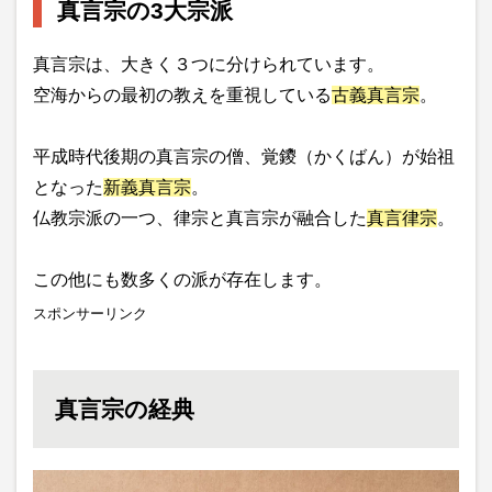
真言宗の3大宗派
真言宗は、大きく３つに分けられています。
空海からの最初の教えを重視している
古義真言宗
。
平成時代後期の真言宗の僧、覚鑁（かくばん）が始祖
となった
新義真言宗
。
仏教宗派の一つ、律宗と真言宗が融合した
真言律宗
。
この他にも数多くの派が存在します。
スポンサーリンク
真言宗の経典