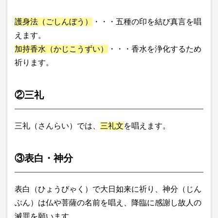
護身法（ごしんぼう）
・・・五種の印を結び真言を唱
えます。
加持香水（かじこうずい）
・・・香水を浄化するため
祈ります。
②三礼
三礼（さんらい）では、
三礼文
を唱えます。
③表白・神分
表白（ひょうびゃく）で大日如来に祈り、神分（じん
ぶん）は仏や菩薩の名前を唱え、降臨に感謝し故人の
滅罪を願います。