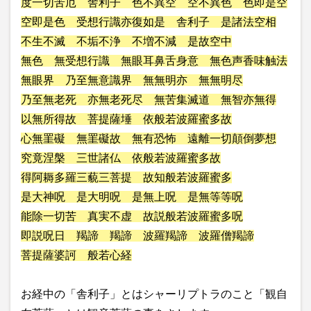
度一切苦厄 舎利子 色不異空 空不異色 色即是空
空即是色 受想行識亦復如是 舎利子 是諸法空相
不生不滅 不垢不浄 不増不減 是故空中
無色 無受想行識 無眼耳鼻舌身意 無色声香味触法
無眼界 乃至無意識界 無無明亦 無無明尽
乃至無老死 亦無老死尽 無苦集滅道 無智亦無得
以無所得故 菩提薩埵 依般若波羅蜜多故
心無罣礙 無罣礙故 無有恐怖 遠離一切顛倒夢想
究竟涅槃 三世諸仏 依般若波羅蜜多故
得阿耨多羅三藐三菩提 故知般若波羅蜜多
是大神呪 是大明呪 是無上呪 是無等等呪
能除一切苦 真実不虚 故説般若波羅蜜多呪
即説呪日 羯諦 羯諦 波羅羯諦 波羅僧羯諦
菩提薩婆訶 般若心経
お経中の「舎利子」とはシャーリプトラのこと「観自