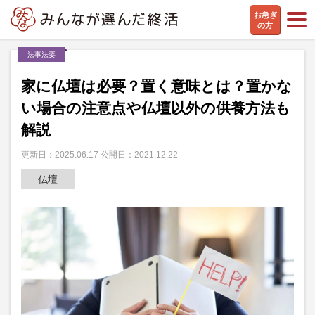
お急ぎ
の方
法事法要
家に仏壇は必要？置く意味とは？置かな
い場合の注意点や仏壇以外の供養方法も
解説
更新日：2025.06.17 公開日：2021.12.22
仏壇