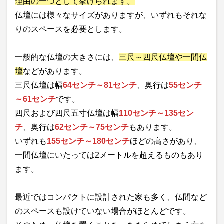
理由の一つとして挙げられます。
仏壇には様々なサイズがありますが、いずれもそれな
りのスペースを必要とします。
一般的な仏壇の大きさには、
三尺～四尺仏壇や一間仏
壇
などがあります。
三尺仏壇は幅
64センチ～81センチ
、奥行は
55センチ
～61センチ
です。
四尺および四尺五寸仏壇は幅
110センチ～135セン
チ
、奥行は
62センチ～75センチ
もあります。
いずれも
155センチ～180センチ
ほどの高さがあり、
一間仏壇にいたっては2メートルを超えるものもあり
ます。
最近ではコンパクトに設計された家も多く、仏間など
のスペースも設けていない場合がほとんどです。