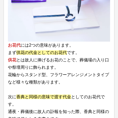
お花代
には2つの意味があります。
まず
供花の代金としてのお花代
です。
供花
とは故人に捧げるお花のことで、葬儀場の入り口
や祭壇周りに飾られます。
花輪からスタンド型、フラワーアレンジメントタイプ
など様々な種類があります。
次に
香典と同様の意味で渡す代金
としてのお花代で
す。
通夜・葬儀後に故人の訃報を知った際、香典と同様の