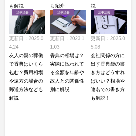
も紹介
も解説
説
法事法要
法事法要
法事法要
更新日：2023.1
更新日：2025.0
更新日：2025.0
1.03
4.24
5.08
香典の相場は？
友人の親の葬儀
会社関係の方に
実際に払われて
で香典はいくら
出す香典袋の書
る金額を年齢や
包む？費用相場
き方はどうすれ
故人との関係性
や遠方の場合の
ばいい？相場や
別に解説
郵送方法なども
連名での書き方
解説
も解説！