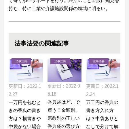
く寄り添いサポートを行う。終活のこと全般に知見を
持ち、特に士業や介護施設関係の領域に明るい。
法事法要の関連記事
法事法要
法事法要
法事法要
更新日：2022.0
更新日：2022.1
更新日：2022.1
5.18
2.27
2.24
香典袋はどこで
一万円を包むと
五千円の香典の
買う？金額別、
きの香典の書き
書き方入れ方
宗教別の正しい
方は？横書きや
は？中袋ありと
香典袋の選び方
中袋がない場合
なしで分けて解