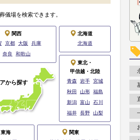
葬儀場を検索できます。
関西
北海道
賀
京都
大阪
兵庫
北海道
奈良
和歌山
東北・
甲信越・北陸
青森
岩手
宮城
アから探す
秋田
山形
福島
新潟
富山
石川
福井
長野
山梨
東海
関東