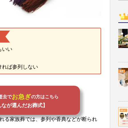
もいい
ければ参列しない
お急ぎ
逝去で
の方はこちら
んなが選んだお葬式】
れる家族葬では、参列や香典などが断られ