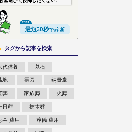
お墓選びで後悔したくない.
最短30秒
で診断
タグから記事を検索
永代供養
墓石
墓地
霊園
納骨堂
直葬
家族葬
火葬
一日葬
樹木葬
お墓 費用
葬儀 費用