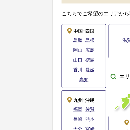
こちらでご希望のエリアから
中国･四国
鳥取
島根
滋
岡山
広島
山口
徳島
香川
愛媛
エリ
高知
九州･沖縄
福岡
佐賀
長崎
熊本
大分
宮崎