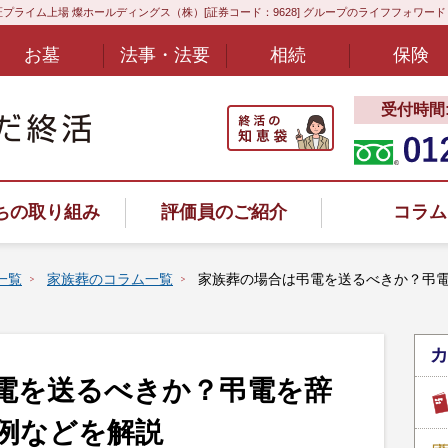
プライム上場 燦ホールディングス（株）[証券コード：9628] グループのライフフォワー
お墓
法事・法要
相続
保険
受付時間:8
ちの取り組み
評価員のご紹介
コラム
一覧
家族葬のコラム一覧
家族葬の場合は弔電を送るべきか？弔
カ
ヤル
電を送るべきか？弔電を辞
例などを解説