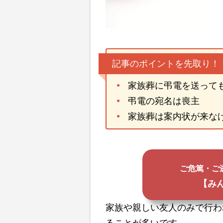
記事のポイントを先取り！
家族葬に弔電を送って
弔電の宛名は喪主
家族葬は案内状が来な
ご危篤・ご
【み
家族や親しい友人のみで行わ
ることが多いです。