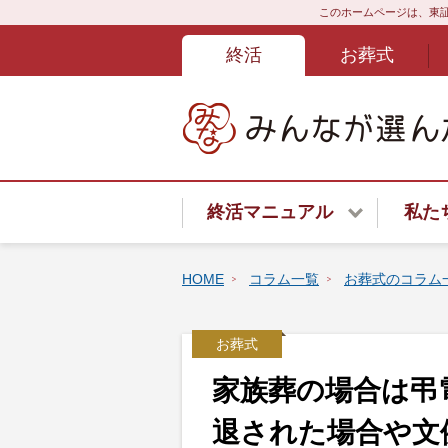
このホームページは、東証
終活
お葬式
終活マニュアル
私た
終活サービスご紹介
HOME
コラム一覧
お葬式のコラム
終活はじめてガイド
お葬式
終活あんしんよろず相談ダイ
家族葬の場合は弔
遺言書
退された場合や文