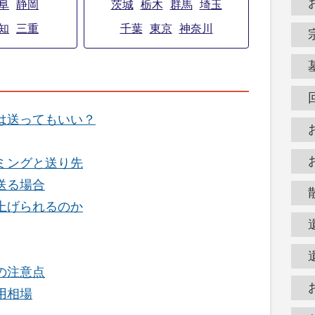
阜
静岡
茨城
栃木
群馬
埼玉
知
三重
千葉
東京
神奈川
は送ってもいい？
ミングと送り先
送る場合
上げられるのか
の注意点
用相場