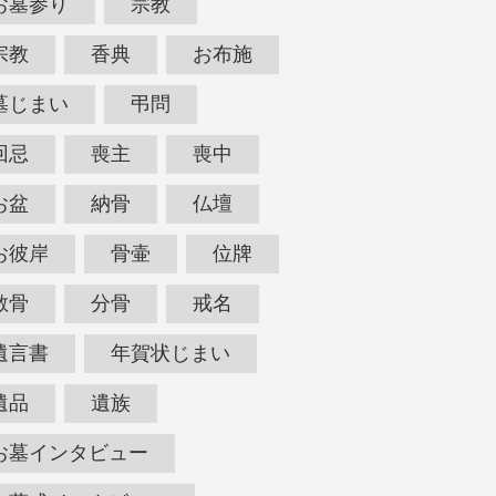
お墓参り
宗教
宗教
香典
お布施
墓じまい
弔問
回忌
喪主
喪中
お盆
納骨
仏壇
お彼岸
骨壷
位牌
散骨
分骨
戒名
遺言書
年賀状じまい
遺品
遺族
お墓インタビュー