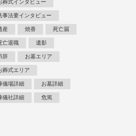
お葬式インタビュー
法事法要インタビュー
遺産
焼香
死亡届
死亡退職
遺影
弔辞
お墓エリア
お葬式エリア
葬儀場詳細
お墓詳細
葬儀社詳細
危篤