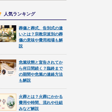
人気ランキング
葬儀と葬式、告別式の違
いとは？宗教宗派別の葬
儀の意味や費用相場も解
説
危篤状態と宣告されてか
ら何日間続く？臨終まで
の期間や危篤の連絡方法
も解説
火葬とは？火葬にかかる
費用や時間、流れや仕組
みなど解説