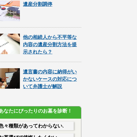
遺産分割調停
他の相続人から不平等な
内容の遺産分割方法を提
示されたら？
遺言書の内容に納得がい
かないケースの対応につ
いて弁護士が解説
あなたにぴったりのお墓を診断！
色々種類があってわからない.