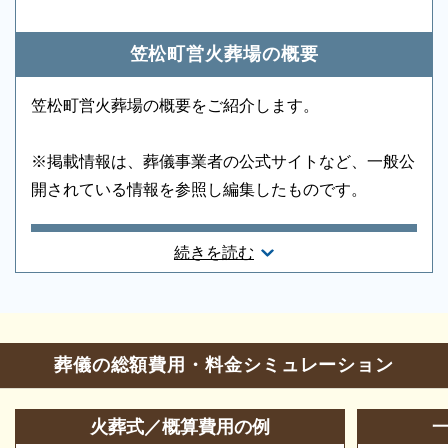
・休場日は、1月1日、友引の日（その他施設
配、ご安置先（霊安室・安置室）などについても、ご
の管理者が必要と認めたとき）
案内をいたします。
笠松町営火葬場の概要
・葬儀専用施設のため葬儀事業者を通じてご
利用いただく施設です。
笠松町営火葬場の概要をご紹介します。
・故人の死亡時の住所または使用者の住所が
町内にある場合に市民料金を適用
※掲載情報は、葬儀事業者の公式サイトなど、一般公
・他市の方もご利用になれますが利用料金が
開されている情報を参照し編集したものです。
笠松町民と異なりますのでご留意ください。
所在地
続きを読む
葬儀のことなら何でもお任せください
岐阜県羽島郡笠松町緑町42番地
ご希望にあわせて葬儀の段取りを進めます。火葬場、
霊柩車などの手配をはじめ、必要な葬具（祭壇、棺、
お問合せ・営業時間
ドライアイス）などを、ご希望にあわせてご用意いた
葬儀の総額費用・料金シミュレーション
します。また、市区役所への死亡届なども代行できま
葬儀の相談
0120-24-1234
す。まずはお電話ください。
火葬式／概算費用の例
参列等のお問合せ
058-388-1115