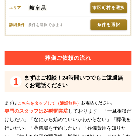
す。
岐阜県
市区町村を選択
エリア
24時間受付けていますので、早朝でも深夜でもかまい
条件を選択
詳細条件
条件を選択できます
ません。
葬儀のことが何もわからなくても、お電話口でご状況
をお伺いしながら適切にアドバイスいたします。
葬儀ご依頼の流れ
笠松町営火葬場の駐車場について
笠松町営火葬場には駐車場が完備されているので、お
まずはご相談！24時間いつでもご遠慮無
1
車でお越しいただけます。
くお電話ください
ただし、混雑が予想される場合には、乗り合わせてお
まずは
お電話ください。
こちらをタップして（通話無料）
越しいただくことをおすすめします。
専門のスタッフは24時間常駐
しております。「一旦相談だ
最寄り駅からも近いので、公共交通機関を利用してお
けしたい」「なにから始めていいかわからない」「葬儀を
越しいただいても問題ありません。
行いたい」「葬儀場を予約したい」「葬儀費用を知りた