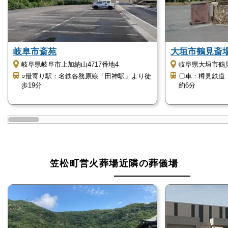
笠松町営火葬場はこのような方におすすめ
笠松町営火葬場は多くの方におすすめできる火葬場で
すが、特に以下のような方におすすめです。
岐阜市斎苑
大垣市鶴見斎
岐阜県岐阜市上加納山4717番地4
岐阜県大垣市鶴見
○最寄り駅：名鉄各務原線「田神駅」より徒
〇車：樽見鉄道
笠松町に在住の方
歩19分
約6分
笠松町営火葬場は笠松町に在住の方に特におすすめで
きる斎場です。
特に料金面ではメリットが大きく、笠松町内の方は町
外にお住まいの方と比較してかなり安く火葬を執り行
えます。
笠松町営火葬場近隣の葬儀場
必要十分な施設が揃っており、笠松町内にお住まいの
方が火葬を執り行うのには過不足がない斎場です。
また、笠松町営火葬場は、笠松町在住の方にとってア
クセスしやすい斎場です。