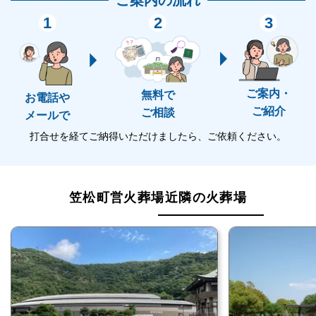
利用にあたっては、役場の住民課で死亡届と火葬場の
1
2
3
使用許可申請書の2つを提出し、使用許可書をもらえ
ば利用できます。
落ち着いた雰囲気の中でお見送りができます
ご案内・
無料で
お電話や
ご紹介
ご相談
メールで
笠松町営火葬場は落ち着いた雰囲気の中で、故人との
打合せを経てご納得いただけましたら、ご依頼ください。
お別れの時間をお過ごしいただける斎場です。
笠松町営火葬場は住宅街に位置する斎場のため、周辺
には商業施設などもありません。
笠松町営火葬場近隣の火葬場
他の建物とも距離が離れているため、静かな環境で火
葬をしたいとお考えの方に最適です。
すぐ側には境川が流れており、自然にも恵まれている
斎場です。