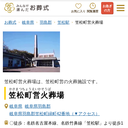
お急ぎ
の方
お気に入り
閲覧履歴
お葬式
岐阜県
羽島郡
笠松駅
笠松町営火葬場
笠松町営火葬場は、笠松町営の火葬施設です。
かさまつちょうえいかそうば
笠松町営火葬場
岐阜県
岐阜県羽島郡
岐阜県羽島郡笠松町緑町42番地（▼アクセス）
〇徒歩：名鉄名古屋本線、名鉄竹鼻線「笠松駅」より徒歩1