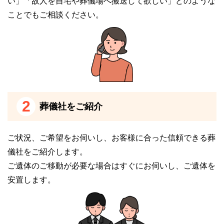
い」「故人を自宅や葬儀場へ搬送して欲しい」どのような
笠松町営火葬場の火葬場について
ことでもご相談ください。
笠松町営火葬場では火葬の際の副葬品についても注意
が必要です。
不燃物や爆発のおそれがあるもの、有毒ガスが発生す
るものなどは避けます。
副葬品に関して迷った場合には、必ず葬儀社のスタッ
2
葬儀社をご紹介
フにご相談ください。
ペースメーカーや金属の医療機器などが身体に入って
ご状況、ご希望をお伺いし、お客様に合った信頼できる葬
いる場合もお伝えください。
儀社をご紹介します。
ご遺体のご移動が必要な場合はすぐにお伺いし、ご遺体を
笠松町営火葬場の安置施設について
安置します。
笠松町営火葬場に安置施設はありません。
そのため、住宅スペースなどの何らかの理由からご遺
体の安置を希望されている方は、他の斎場を利用する