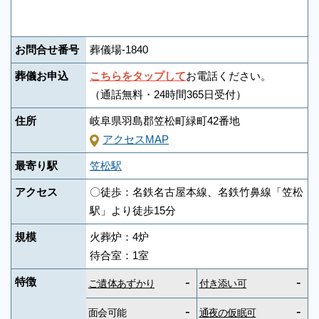
お問合せ番号
葬儀場-1840
葬儀お申込
こちらをタップして
お電話ください。
（通話無料・24時間365日受付）
住所
岐阜県羽島郡笠松町緑町42番地
アクセスMAP
最寄り駅
笠松駅
アクセス
〇徒歩：名鉄名古屋本線、名鉄竹鼻線「笠松
駅」より徒歩15分
規模
火葬炉：4炉
待合室：1室
-
-
特徴
ご遺体あずかり
付き添い可
-
-
面会可能
通夜の仮眠可