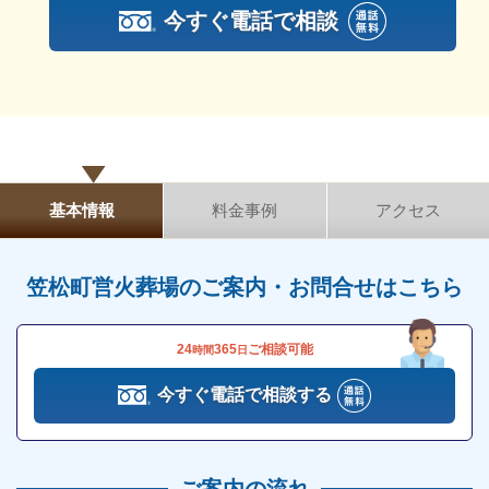
にあることが特長です。
今すぐ電話で相談
笠松町営火葬場は宗教・宗派を問わず使用でき
ます
笠松町営火葬場は、利用にあたっては特定の宗教・宗
派は一切問いません。
利用したい方は、誰でも利用することができますので
基本情報
料金事例
アクセス
安心です。
笠松町営火葬場のご案内・お問合せはこちら
笠松町の町営火葬場になりますので、笠松町にお住ま
いの方は格安で火葬場をご利用することができます。
24
365
ご相談可能
名鉄の笠松駅から徒歩で10分のところにあり、建物も
時間
日
比較的綺麗な火葬場なので、安心して利用することが
今すぐ電話で相談する
可能ですので、火葬場を利用したいと思ったらお気軽
にご相談ください。
ご案内の流れ