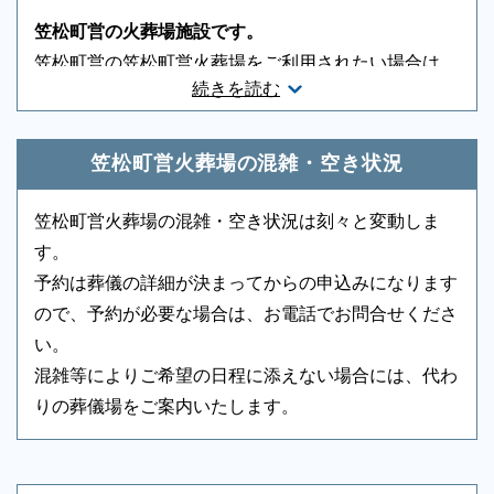
友人葬対応
-
社葬対応
-
笠松町営の火葬場施設です。
葬祭ディレクター
-
近隣有料駐車場
-
笠松町営の笠松町営火葬場をご利用されたい場合は、
続きを読む
お電話ください。葬儀・火葬の段取りについてご案内
音響、照明設備
-
相談スペース
-
いたします。火葬施設は申込み順になりますので取り
親族控室
-
宗教者控室
-
急ぎお電話ください。迅速に手配いたします。
笠松町営火葬場の混雑・空き状況
参列者控室
○
シャワー
-
笠松町営火葬場の混雑・空き状況は刻々と変動しま
浴室
-
貸布団
-
す。
アメニティセット
-
冷蔵庫
-
予約は葬儀の詳細が決まってからの申込みになります
ので、予約が必要な場合は、お電話でお問合せくださ
テレビ
-
多目的トイレ
-
い。
バリアフリー意識
-
エントランス
-
混雑等によりご希望の日程に添えない場合には、代わ
もしもの時は深夜・早朝に関わらず、まずはお電話く
りの葬儀場をご案内いたします。
ロビー
-
エレベーター
-
ださい
ご状況・ご希望などをお伺いしながら段取りを進めま
エスカレーター
-
車椅子貸出し
-
す。病院などから故人を移動する車両（寝台車）の手