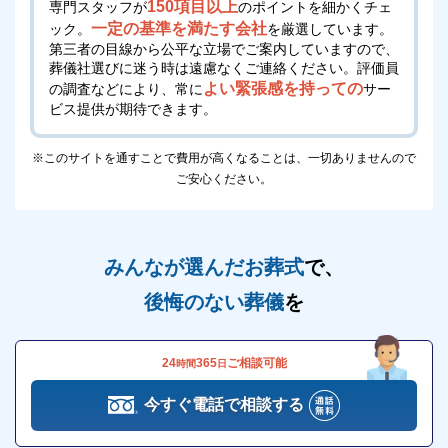
150項目以上
専門スタッフが
のポイントを細かくチェ
一定の基準を満たす会社
ック。
を厳選しています。
第三者の目線から公平な立場でご案内していますので、
葬儀社選びに迷う時は遠慮なくご連絡ください。
評価員
よい緊張感を持っての
の調査などにより、常に
サー
ビス提供が期待できます。
※このサイトを通すことで費用が高くなることは、一切ありませんので
ご安心ください。
みんなが選んだお葬式
で、
後悔のない葬儀
を
24
365
ご相談可能
時間
日
今すぐ電話で相談する