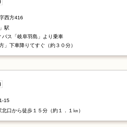
場
西方416
」駅
ティバス「岐阜羽島」より乗車
方」下車降りてすぐ（約３０分）
場
-15
」駅北口から徒歩１５分（約１．１㎞）