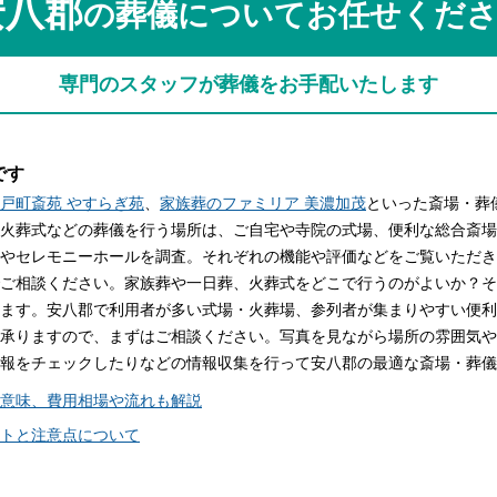
安八郡
の葬儀についてお任せくだ
関西
関西
中国・四国
中国・四国
平均相場
専門のスタッフが葬儀をお手配いたします
九州・沖縄
九州・沖縄
です
戸町斎苑 やすらぎ苑
、
家族葬のファミリア 美濃加茂
といった斎場・葬
火葬式などの葬儀を行う場所は、ご自宅や寺院の式場、便利な総合斎場
やセレモニーホールを調査。それぞれの機能や評価などをご覧いただき
ご相談ください。家族葬や一日葬、火葬式をどこで行うのがよいか？そ
ます。安八郡で利用者が多い式場・火葬場、参列者が集まりやすい便利
承りますので、まずはご相談ください。写真を見ながら場所の雰囲気や
報をチェックしたりなどの情報収集を行って安八郡の最適な斎場・葬儀
意味、費用相場や流れも解説
トと注意点について