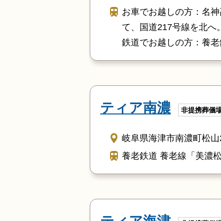
お車でお越しの方：名神
て、国道217号線を北
鉄道でお越しの方：養老
ティア南濃
非提携葬儀
岐阜県海津市南濃町松山24
養老鉄道 養老線「美濃