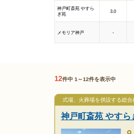
神戸町斎苑 やすら
3.0
ぎ苑
メモリア神戸
-
12
件中 1～12件を表示中
式場、火葬場を併設する総合
神戸町斎苑 やすら