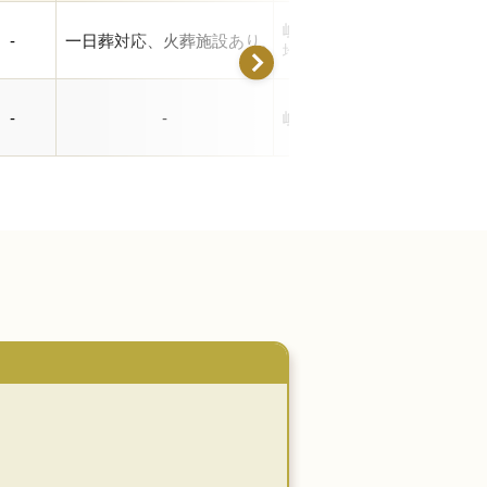
岐阜県安八郡神戸町瀬古96
-
一日葬対応、火葬施設あり、式場あり、公営斎場・葬儀
地
-
-
岐阜県安八郡神戸町川西1150