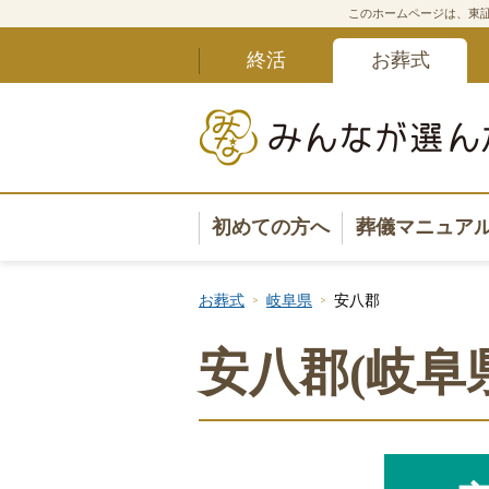
このホームページは、東証
終活
お葬式
初めての方へ
葬儀マニュア
葬儀マニュ
お葬式
岐阜県
安八郡
葬儀安心サ
安八郡(岐阜
葬儀の準備
葬儀の選び