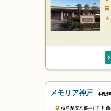
★
メモリア神戸
非提携
岐阜県安八郡神戸町川西11