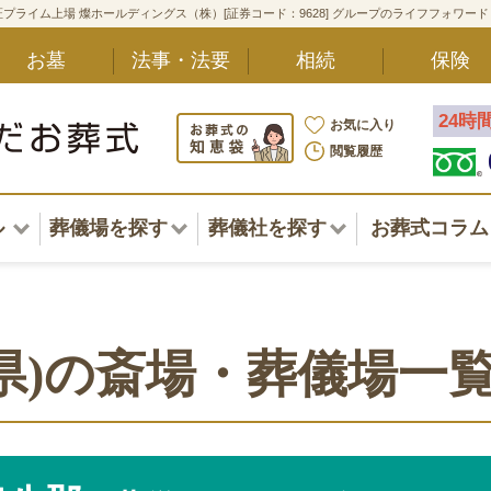
プライム上場 燦ホールディングス（株）[証券コード：9628] グループのライフフォワー
お墓
法事・法要
相続
保険
24時
お気に入り
閲覧履歴
ル
葬儀場を探す
葬儀社を探す
お葬式コラム
アル一覧
北海道
北海道
東北・甲信越・北陸
東北・甲信越・北陸
ポート
県)の斎場・葬儀場一
関東
関東
〜葬儀後まで
中部・東海
中部・東海
方