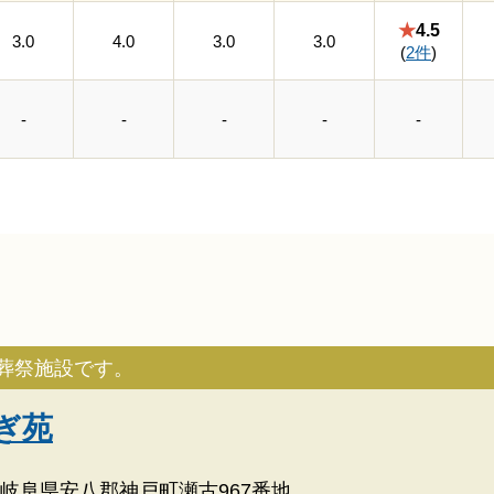
★
4.5
3.0
4.0
3.0
3.0
(
2件
)
-
-
-
-
-
葬祭施設です。
ぎ苑
岐阜県安八郡神戸町瀬古967番地